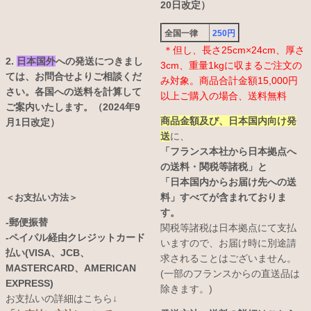
20日改定）
全国一律
250円
＊但し、長さ25cm×24cm、厚さ
2.
日本国外
への発送につきまし
3cm、重量1kgに収まるご注文の
ては、お問合せよりご相談くだ
み対象。商品合計金額15,000円
さい。各国への送料を計算して
以上ご購入の場合、送料無料
ご案内いたします。（2024年9
商品金額及び、日本国内向け発
月1日改定）
送
に、
「フランス本社から日本拠点へ
の送料・関税等諸税」と
「日本国内からお届け先への送
料」すべてが含まれておりま
＜お支払い方法＞
す。
-郵便振替
関税等諸税は日本拠点にて支払
-ペイパル経由クレジットカード
いますので、お届け時に別途請
払い(VISA、JCB、
求されることはございません。
MASTERCARD、AMERICAN
(一部のフランスからの直送品は
EXPRESS)
除きます。)
お支払いの詳細はこちら↓