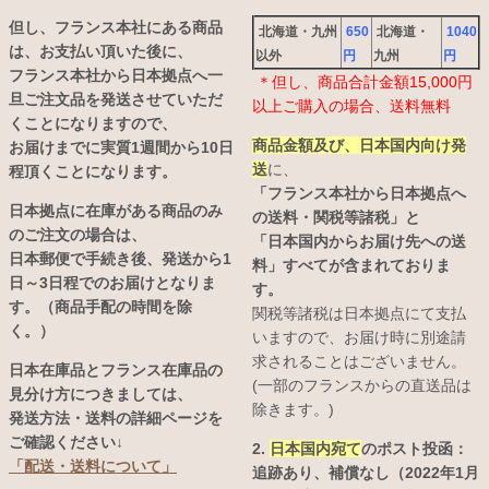
但し、フランス本社にある商品
北海道・九州
650
北海道・
1040
は、お支払い頂いた後に、
以外
円
九州
円
フランス本社から日本拠点へ一
＊但し、商品合計金額15,000円
旦ご注文品を発送させていただ
以上ご購入の場合、送料無料
くことになりますので、
商品金額及び、日本国内向け発
お届けまでに実質1週間から10日
送
に、
程頂くことになります。
「フランス本社から日本拠点へ
日本拠点に在庫がある商品のみ
の送料・関税等諸税」と
のご注文の場合は、
「日本国内からお届け先への送
日本郵便で手続き後、発送から1
料」すべてが含まれておりま
日～3日程でのお届けとなりま
す。
す。（商品手配の時間を除
関税等諸税は日本拠点にて支払
く。）
いますので、お届け時に別途請
求されることはございません。
日本在庫品とフランス在庫品の
(一部のフランスからの直送品は
見分け方につきましては、
除きます。)
発送方法・送料の詳細ページを
ご確認ください↓
2.
日本国内宛て
のポスト投函：
「配送・送料について」
追跡あり、補償なし（2022年1月