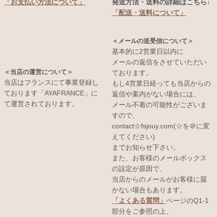
発送方法・送料の詳細はこちら↓
「お支払い方法について」
「配送・送料について」
＜メールの送受信について＞
基本的に2営業日以内に
メールの返信をさせていただい
＜当店の運営について＞
ております。
当店はフランスにて事業登録し
もし4営業日経っても当店からの
ております「AYAFRANCE」に
返信や案内がない場合には、
て運営されております。
メール不着の可能性がございま
すので、
contact☆fsjouy.com(☆を＠に変
えてください)
までお知らせ下さい。
また、お客様のメールボックス
の設定が原因で、
当店からのメールがお客様に届
かない場合もあります。
「よくある質問」
ページのQ1-1
部分をご参照の上、