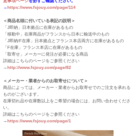
意事項ページ
を必ずご確認ください。
→
https://www.fsjouy.com/page/114
＜商品名頭に付いている表記の説明＞
「J即納」日本拠点に在庫があるもの
「移動中」在庫商品がフランスから日本に輸送中のもの
「J即納/F在庫」日本拠点とフランス本店両方に在庫があるもの
「F在庫」フランス本店に在庫があるもの
「取寄せ」メーカーに発注が必要になる商品
詳細はこちらのページをご参照ください
→
http://www.fsjouy.com/page/82
＜メーカー・業者からのお取寄せについて＞
商品によっては、メーカー・業者からお取寄せでのご注文を承れる
ものがございます。
在庫切れ品や在庫数以上をご希望の場合には、お問い合わせくださ
い。
詳細はこちらのページをご参照ください
→
https://www.fsjouy.com/page/1