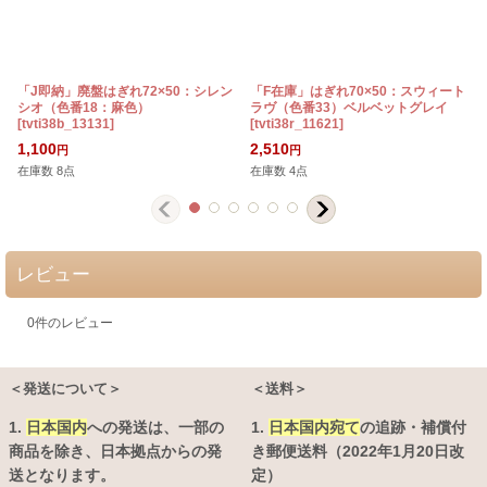
「J即納」廃盤はぎれ72×50：シレン
「F在庫」はぎれ70×50：スウィート
シオ（色番18：麻色）
ラヴ（色番33）ベルベットグレイ
[
tvti38b_13131
]
[
tvti38r_11621
]
[
1,100
2,510
円
円
在庫数 8点
在庫数 4点
レビュー
0
件のレビュー
＜発送について＞
＜送料＞
1.
日本国内
への発送は、
一部の
1.
日本国内宛て
の追跡・補償付
商品を除き、日本拠点からの発
き郵便送料（2022年1月20日改
送となります。
定）