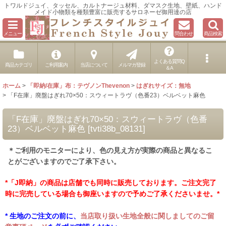
トワルドジュイ、タッセル、カルトナージュ材料、ダマスク生地、壁紙、ハンド
メイド小物類を種類豊富に販売するサロネーゼ御用達の店
メニュー
問合わせ
商品検索
よくある質問Q
商品カテゴリ
ご利用案内
当店について
メルマガ登録
＆A
ホーム
>
「即納/在庫」布：テヴノンThevenon
>
はぎれサイズ：無地
>
「F在庫」廃盤はぎれ70×50：スウィートラヴ（色番23）ベルベット麻色
「F在庫」廃盤はぎれ70×50：スウィートラヴ（色番
23）ベルベット麻色
[
tvti38b_08131
]
＊ご利用のモニターにより、色の見え方が実際の商品と異なるこ
とがございますのでご了承下さい。
*「J即納」の商品は店舗でも同時に販売しております。ご注文完了
時に完売している場合も御座いますので予めご了承くださいませ。*
* 生地のご注文の前に、
当店取り扱い生地全般に関しましてのご留