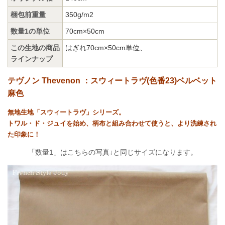
梱包前重量
350g/m2
数量1の単位
70cm×50cm
この生地の商品
はぎれ70cm×50cm単位
、
ラインナップ
テヴノン Thevenon ：スウィートラヴ(色番23)ベルベット
麻色
無地生地「スウィートラヴ」シリーズ。
トワル・ド・ジュイを始め、柄布と組み合わせて使うと、より洗練され
た印象に！
「数量1」はこちらの写真↓と同じサイズになります。