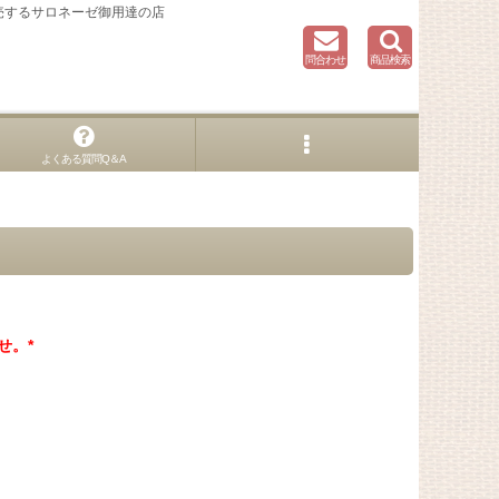
売するサロネーゼ御用達の店
問合わせ
商品検索
よくある質問Q＆A
せ。*