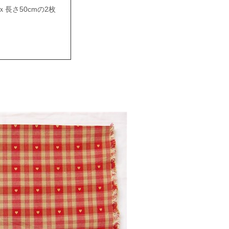
ｘ長さ50cmの2枚