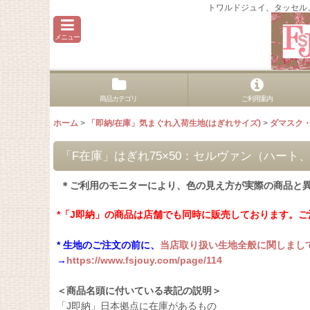
トワルドジュイ、タッセル
メニュー
商品カテゴリ
ご利用案内
ホーム
>
「即納/在庫」気まぐれ入荷生地(はぎれサイズ)
>
ダマスク
「F在庫」はぎれ75×50：セルヴァン（ハート
＊ご利用のモニターにより、色の見え方が実際の商品と
*「J即納」の商品は店舗でも同時に販売しております。
* 生地のご注文の前に、
当店取り扱い生地全般に関しまし
→
https://www.fsjouy.com/page/114
＜商品名頭に付いている表記の説明＞
「J即納」日本拠点に在庫があるもの