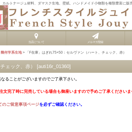
、カルトナージュ材料、ダマスク生地、壁紙、ハンドメイド小物類を種類豊富に販
当店について
メルマガ登録
・幾何学系生地
>
「F在庫」はぎれ75×50：セルヴァン（ハート、チェック、赤）
、チェック、赤）
[
auti16r_01360
]
異なることがございますのでご了承下さい。
ご注文完了時に完売している場合も御座いますので予めご了承くださいま
てのご留意事項ページ
を必ずご確認ください。