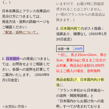
く。）
いますので、お届け時に別途請
求されることはございません。
日本在庫品とフランス在庫品の
(一部のフランスからの直送品は
見分け方につきましては、
除きます。)
発送方法・送料の詳細ページを
ご確認ください↓
2.
日本国内宛て
のポスト投函：
「配送・送料について」
追跡あり、補償なし（2022年1月
20日改定）
全国一律
250円
＊但し、長さ25cm×24cm、厚さ
2.
日本国外
への発送につきまし
3cm、重量1kgに収まるご注文の
ては、お問合せよりご相談くだ
み対象。商品合計金額15,000円
さい。各国への送料を計算して
以上ご購入の場合、送料無料
ご案内いたします。（2024年9
商品金額及び、日本国内向け発
月1日改定）
送
に、
「フランス本社から日本拠点へ
の送料・関税等諸税」と
「日本国内からお届け先への送
料」すべてが含まれておりま
＜お支払い方法＞