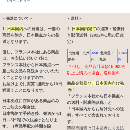
0
件のレビュー
＜発送について＞
＜送料＞
1.
日本国内
への発送は、
一部の
1.
日本国内宛て
の追跡・補償付
商品を除き、日本拠点からの発
き郵便送料（2022年1月20日改
送となります。
定）
但し、フランス本社にある商品
北海道・九州
650
北海道・
1040
は、お支払い頂いた後に、
以外
円
九州
円
フランス本社から日本拠点へ一
＊但し、商品合計金額15,000円
旦ご注文品を発送させていただ
以上ご購入の場合、送料無料
くことになりますので、
商品金額及び、日本国内向け発
お届けまでに実質1週間から10日
送
に、
程頂くことになります。
「フランス本社から日本拠点へ
日本拠点に在庫がある商品のみ
の送料・関税等諸税」と
のご注文の場合は、
「日本国内からお届け先への送
日本郵便で手続き後、発送から1
料」すべてが含まれておりま
日～3日程でのお届けとなりま
す。
す。（商品手配の時間を除
関税等諸税は日本拠点にて支払