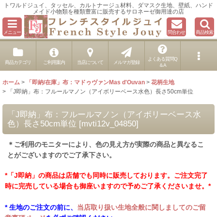
トワルドジュイ、タッセル、カルトナージュ材料、ダマスク生地、壁紙、ハンド
メイド小物類を種類豊富に販売するサロネーゼ御用達の店
メニュー
問合わせ
商品検索
よくある質問Q
商品カテゴリ
ご利用案内
当店について
メルマガ登録
＆A
ホーム
>
「即納/在庫」布：マドゥヴァンMas d'Ouvan
>
花柄生地
>
「J即納」布：フルールマノン（アイボリーベース水色）長さ50cm単位
「J即納」布：フルールマノン（アイボリーベース水
色）長さ50cm単位
[
mvti12v_04850
]
＊ご利用のモニターにより、色の見え方が実際の商品と異なるこ
とがございますのでご了承下さい。
*「J即納」の商品は店舗でも同時に販売しております。ご注文完了
時に完売している場合も御座いますので予めご了承くださいませ。*
* 生地のご注文の前に、
当店取り扱い生地全般に関しましてのご留