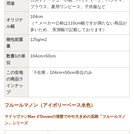
用途
ブラウス、夏用ワンピース、子供服など
104cm
オリジナ
（＊メーカー公称は110cm幅ですが満たない商品が
ル幅
多いため、 実測幅で記載しております）
梱包前重
125g/m2
量
数量1の単
104cm×50cm
位
この生地
「F在庫」104cm×50cm単位のみ
の商品ラ
インナッ
プ
フルールマノン（アイボリーベース水色）
マドゥヴァンMas d'Ouvanの清楚でやや大きめの花柄「フルールマノ
ン」シリーズ