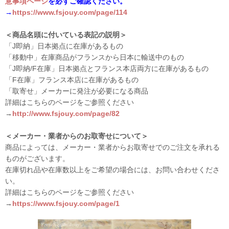
意事項ページ
を必ずご確認ください。
→
https://www.fsjouy.com/page/114
＜商品名頭に付いている表記の説明＞
「J即納」日本拠点に在庫があるもの
「移動中」在庫商品がフランスから日本に輸送中のもの
「J即納/F在庫」日本拠点とフランス本店両方に在庫があるもの
「F在庫」フランス本店に在庫があるもの
「取寄せ」メーカーに発注が必要になる商品
詳細はこちらのページをご参照ください
→
http://www.fsjouy.com/page/82
＜メーカー・業者からのお取寄せについて＞
商品によっては、メーカー・業者からお取寄せでのご注文を承れる
ものがございます。
在庫切れ品や在庫数以上をご希望の場合には、お問い合わせくださ
い。
詳細はこちらのページをご参照ください
→
https://www.fsjouy.com/page/1