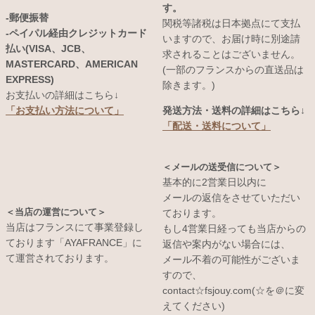
す。
-郵便振替
関税等諸税は日本拠点にて支払
-ペイパル経由クレジットカード
いますので、お届け時に別途請
払い(VISA、JCB、
求されることはございません。
MASTERCARD、AMERICAN
(一部のフランスからの直送品は
EXPRESS)
除きます。)
お支払いの詳細はこちら↓
発送方法・送料の詳細はこちら↓
「お支払い方法について」
「配送・送料について」
＜メールの送受信について＞
基本的に2営業日以内に
メールの返信をさせていただい
＜当店の運営について＞
ております。
当店はフランスにて事業登録し
もし4営業日経っても当店からの
ております「AYAFRANCE」に
返信や案内がない場合には、
て運営されております。
メール不着の可能性がございま
すので、
contact☆fsjouy.com(☆を＠に変
えてください)