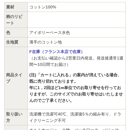
素材
コットン100%
柄のリピ
ート
色
アイボリーベース水色
生地質
薄手のコットン地
F在庫（フランス本店で在庫）
（お支払い確認から2営業日内発送。発送後通常1週
間〜10日間でお届け）
商品タイ
(注)「カートに入れる」の案内が消えている場合、
プ
既に売り切れております。
年に1，2回ほど1m単位でのお取り寄せを行ってお
りますが、このサイズでのお取り寄せはいたしませ
んのでご了承ください。
取り扱い
洗濯機で洗濯可40℃、洗濯後5％の縮み有り、ドラ
方
イクリーニング不可
カルトナージュ、小物、パッチワーク、パジャマ、