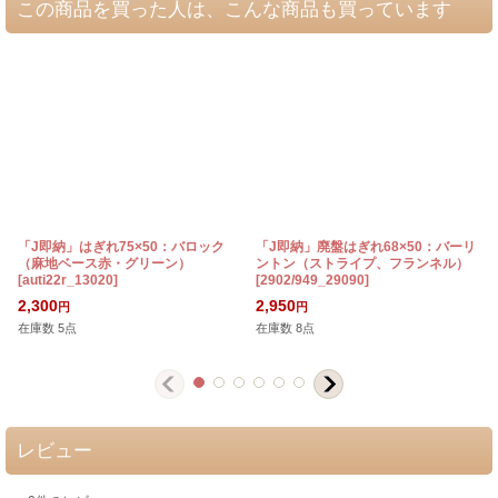
この商品を買った人は、こんな商品も買っています
「J即納」はぎれ75×50：バロック
「J即納」廃盤はぎれ68×50：バーリ
（麻地ベース赤・グリーン）
ントン（ストライプ、フランネル）
[
auti22r_13020
]
[
2902/949_29090
]
[
2,300
2,950
円
円
在庫数 5点
在庫数 8点
レビュー