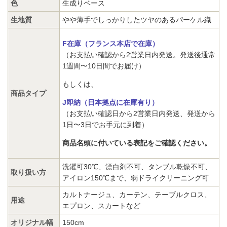
色
生成りベース
生地質
やや薄手でしっかりしたツヤのあるパーケル織
F在庫（フランス本店で在庫）
（お支払い確認から2営業日内発送。発送後通常
1週間〜10日間でお届け）
もしくは、
商品タイプ
J即納（日本拠点に在庫有り）
（お支払い確認日から2営業日内発送、発送から
1日〜3日でお手元に到着）
商品名頭に付いている表記をご確認ください。
洗濯可30℃、漂白剤不可、タンブル乾燥不可、
取り扱い方
アイロン150℃まで、弱ドライクリーニング可
カルトナージュ、カーテン、テーブルクロス、
用途
エプロン、スカートなど
オリジナル幅
150cm