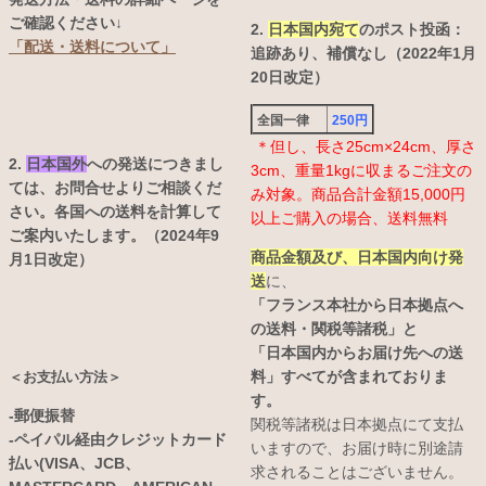
ご確認ください↓
2.
日本国内宛て
のポスト投函：
「配送・送料について」
追跡あり、補償なし（2022年1月
20日改定）
全国一律
250円
＊但し、長さ25cm×24cm、厚さ
2.
日本国外
への発送につきまし
3cm、重量1kgに収まるご注文の
ては、お問合せよりご相談くだ
み対象。商品合計金額15,000円
さい。各国への送料を計算して
以上ご購入の場合、送料無料
ご案内いたします。（2024年9
商品金額及び、日本国内向け発
月1日改定）
送
に、
「フランス本社から日本拠点へ
の送料・関税等諸税」と
「日本国内からお届け先への送
料」すべてが含まれておりま
＜お支払い方法＞
す。
-郵便振替
関税等諸税は日本拠点にて支払
-ペイパル経由クレジットカード
いますので、お届け時に別途請
払い(VISA、JCB、
求されることはございません。