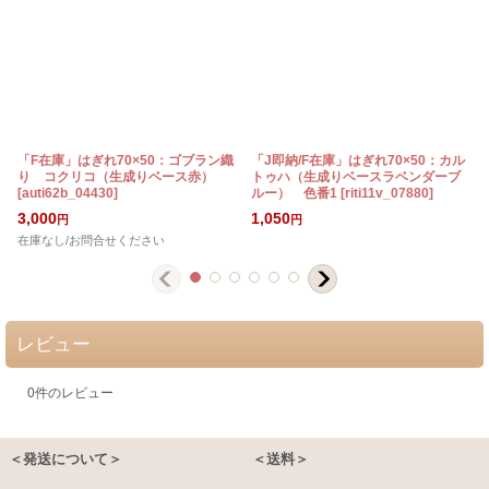
「F在庫」はぎれ70×50：ゴブラン織
「J即納/F在庫」はぎれ70×50：カル
り コクリコ（生成りベース赤）
トゥハ（生成りベースラベンダーブ
[
auti62b_04430
]
ルー） 色番1
[
riti11v_07880
]
[
3,000
1,050
円
円
在庫なし/お問合せください
レビュー
0
件のレビュー
＜発送について＞
＜送料＞