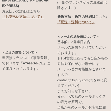
MASTERCARD、AMERICAN
(一部のフランスからの直送品は
EXPRESS)
除きます。)
お支払いの詳細はこちら↓
発送方法・送料の詳細はこちら↓
「お支払い方法について」
「配送・送料について」
＜メールの送受信について＞
基本的に2営業日以内に
メールの返信をさせていただい
＜当店の運営について＞
ております。
当店はフランスにて事業登録し
もし4営業日経っても当店からの
ております「AYAFRANCE」に
返信や案内がない場合には、
て運営されております。
メール不着の可能性がございま
すので、
contact☆fsjouy.com(☆を＠に変
えてください)
までお知らせ下さい。
また、お客様のメールボックス
の設定が原因で、
当店からのメールがお客様に届