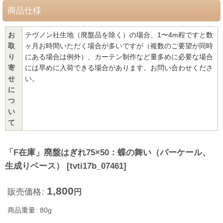
商品仕様
お
テヴノン社生地（廃盤品を除く）の場合、1〜4m程ですと数
取
ヶ月お時間いただく場合が多いですが（複数のご要望が同時
り
にある場合は例外）、カーテン制作など量多めに必要な場合
寄
には早めに入荷できる場合があります。お問い合わせくださ
せ
い。
に
つ
い
て
「F在庫」廃盤はぎれ75×50：蝶の舞い（パーケール、
生成りベース）
[
tvti17b_07461
]
1,800
販売価格
:
円
商品重量
:
80g