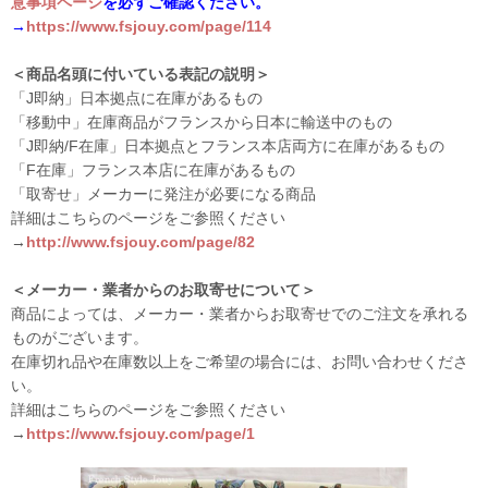
意事項ページ
を必ずご確認ください。
→
https://www.fsjouy.com/page/114
＜商品名頭に付いている表記の説明＞
「J即納」日本拠点に在庫があるもの
「移動中」在庫商品がフランスから日本に輸送中のもの
「J即納/F在庫」日本拠点とフランス本店両方に在庫があるもの
「F在庫」フランス本店に在庫があるもの
「取寄せ」メーカーに発注が必要になる商品
詳細はこちらのページをご参照ください
→
http://www.fsjouy.com/page/82
＜メーカー・業者からのお取寄せについて＞
商品によっては、メーカー・業者からお取寄せでのご注文を承れる
ものがございます。
在庫切れ品や在庫数以上をご希望の場合には、お問い合わせくださ
い。
詳細はこちらのページをご参照ください
→
https://www.fsjouy.com/page/1