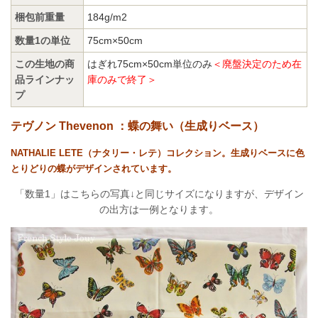
梱包前重量
184g/m2
数量1の単位
75cm×50cm
この生地の商
はぎれ75cm×50cm単位のみ
＜廃盤決定のため在
品ラインナッ
庫のみで終了＞
プ
テヴノン Thevenon ：蝶の舞い（生成りベース）
NATHALIE LETE（ナタリー・レテ）コレクション。生成りベースに色
とりどりの蝶がデザインされています。
「数量1」はこちらの写真↓と同じサイズになりますが、デザイン
の出方は一例となります。