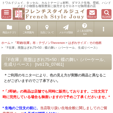
トワルドジュイ、タッセル、カルトナージュ材料、ダマスク生地、壁紙、ハンド
メイド小物類を種類豊富に販売するサロネーゼ御用達の店
メニュー
問合わせ
商品検索
よくある質問Q
商品カテゴリ
ご利用案内
当店について
メルマガ登録
＆A
ホーム
>
「即納/在庫」布：テヴノンThevenon
>
はぎれサイズ：その他柄
>
「F在庫」廃盤はぎれ75×50：蝶の舞い（パーケール、生成りベース）
「F在庫」廃盤はぎれ75×50：蝶の舞い（パーケール、
生成りベース）
[
tvti17b_07461
]
＊ご利用のモニターにより、色の見え方が実際の商品と異なるこ
とがございますのでご了承下さい。
*「J即納」の商品は店舗でも同時に販売しております。ご注文完了
時に完売している場合も御座いますので予めご了承くださいませ。*
* 生地のご注文の前に、
当店取り扱い生地全般に関しましてのご留