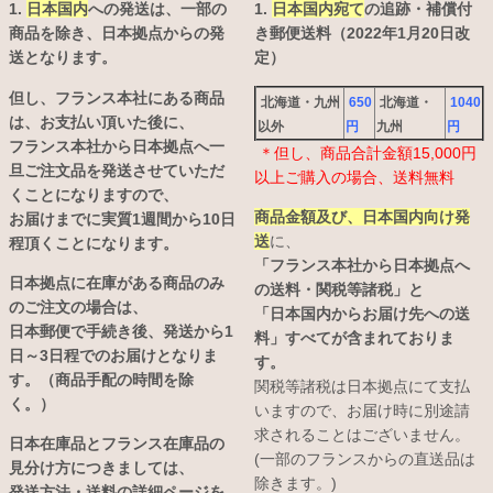
1.
日本国内
への発送は、
一部の
1.
日本国内宛て
の追跡・補償付
商品を除き、日本拠点からの発
き郵便送料（2022年1月20日改
送となります。
定）
但し、フランス本社にある商品
北海道・九州
650
北海道・
1040
は、お支払い頂いた後に、
以外
円
九州
円
フランス本社から日本拠点へ一
＊但し、商品合計金額15,000円
旦ご注文品を発送させていただ
以上ご購入の場合、送料無料
くことになりますので、
商品金額及び、日本国内向け発
お届けまでに実質1週間から10日
送
に、
程頂くことになります。
「フランス本社から日本拠点へ
日本拠点に在庫がある商品のみ
の送料・関税等諸税」と
のご注文の場合は、
「日本国内からお届け先への送
日本郵便で手続き後、発送から1
料」すべてが含まれておりま
日～3日程でのお届けとなりま
す。
す。（商品手配の時間を除
関税等諸税は日本拠点にて支払
く。）
いますので、お届け時に別途請
求されることはございません。
日本在庫品とフランス在庫品の
(一部のフランスからの直送品は
見分け方につきましては、
除きます。)
発送方法・送料の詳細ページを