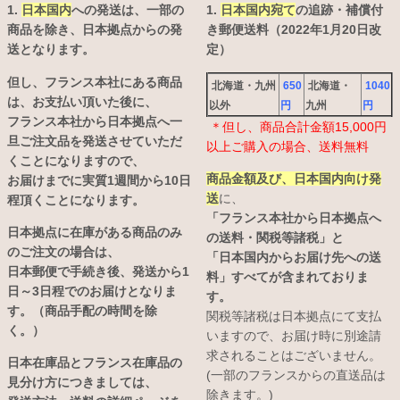
1.
日本国内
への発送は、
一部の
1.
日本国内宛て
の追跡・補償付
商品を除き、日本拠点からの発
き郵便送料（2022年1月20日改
送となります。
定）
但し、フランス本社にある商品
北海道・九州
650
北海道・
1040
は、お支払い頂いた後に、
以外
円
九州
円
フランス本社から日本拠点へ一
＊但し、商品合計金額15,000円
旦ご注文品を発送させていただ
以上ご購入の場合、送料無料
くことになりますので、
商品金額及び、日本国内向け発
お届けまでに実質1週間から10日
送
に、
程頂くことになります。
「フランス本社から日本拠点へ
日本拠点に在庫がある商品のみ
の送料・関税等諸税」と
のご注文の場合は、
「日本国内からお届け先への送
日本郵便で手続き後、発送から1
料」すべてが含まれておりま
日～3日程でのお届けとなりま
す。
す。（商品手配の時間を除
関税等諸税は日本拠点にて支払
く。）
いますので、お届け時に別途請
求されることはございません。
日本在庫品とフランス在庫品の
(一部のフランスからの直送品は
見分け方につきましては、
除きます。)