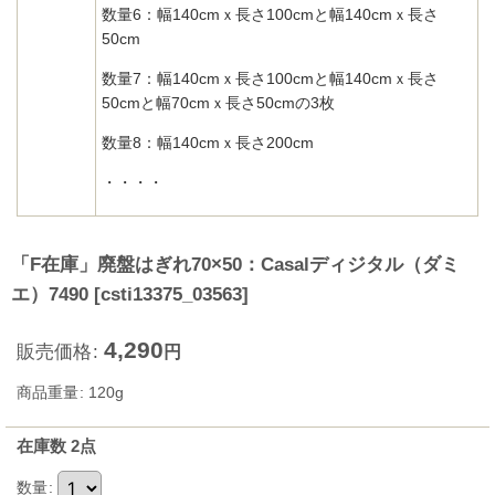
数量6：幅140cmｘ長さ100cmと幅140cmｘ長さ
50cm
数量7：幅140cmｘ長さ100cmと幅140cmｘ長さ
50cmと幅70cmｘ長さ50cmの3枚
数量8：幅140cmｘ長さ200cm
・・・・
「F在庫」廃盤はぎれ70×50：Casalディジタル（ダミ
エ）7490
[
csti13375_03563
]
4,290
販売価格
:
円
商品重量
:
120g
在庫数 2点
数量
: