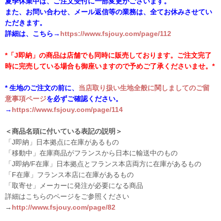
夏季休業中は、ご注文受付に一部変更がございます。
また、お問い合わせ、メール返信等の業務は、全てお休みさせてい
ただきます。
詳細は、こちら→
https://www.fsjouy.com/page/112
*「J即納」の商品は店舗でも同時に販売しております。ご注文完了
時に完売している場合も御座いますので予めご了承くださいませ。*
* 生地のご注文の前に、
当店取り扱い生地全般に関しましてのご留
意事項ページ
を必ずご確認ください。
→
https://www.fsjouy.com/page/114
＜商品名頭に付いている表記の説明＞
「J即納」日本拠点に在庫があるもの
「移動中」在庫商品がフランスから日本に輸送中のもの
「J即納/F在庫」日本拠点とフランス本店両方に在庫があるもの
「F在庫」フランス本店に在庫があるもの
「取寄せ」メーカーに発注が必要になる商品
詳細はこちらのページをご参照ください
→
http://www.fsjouy.com/page/82