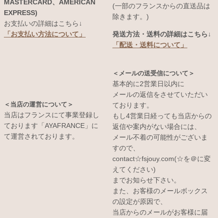
MASTERCARD、AMERICAN
(一部のフランスからの直送品は
EXPRESS)
除きます。)
お支払いの詳細はこちら↓
発送方法・送料の詳細はこちら↓
「お支払い方法について」
「配送・送料について」
＜メールの送受信について＞
基本的に2営業日以内に
メールの返信をさせていただい
＜当店の運営について＞
ております。
当店はフランスにて事業登録し
もし4営業日経っても当店からの
ております「AYAFRANCE」に
返信や案内がない場合には、
て運営されております。
メール不着の可能性がございま
すので、
contact☆fsjouy.com(☆を＠に変
えてください)
までお知らせ下さい。
また、お客様のメールボックス
の設定が原因で、
当店からのメールがお客様に届