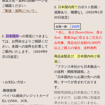
発送方法・送料の詳細ページを
ご確認ください↓
2.
日本国内宛て
のポスト投函：
「配送・送料について」
追跡あり、補償なし（2022年1月
20日改定）
全国一律
250円
＊但し、長さ25cm×24cm、厚さ
2.
日本国外
への発送につきまし
3cm、重量1kgに収まるご注文の
ては、お問合せよりご相談くだ
み対象。商品合計金額15,000円
さい。各国への送料を計算して
以上ご購入の場合、送料無料
ご案内いたします。（2024年9
商品金額及び、日本国内向け発
月1日改定）
送
に、
「フランス本社から日本拠点へ
の送料・関税等諸税」と
「日本国内からお届け先への送
料」すべてが含まれておりま
＜お支払い方法＞
す。
-郵便振替
関税等諸税は日本拠点にて支払
-ペイパル経由クレジットカード
いますので、お届け時に別途請
払い(VISA、JCB、
求されることはございません。