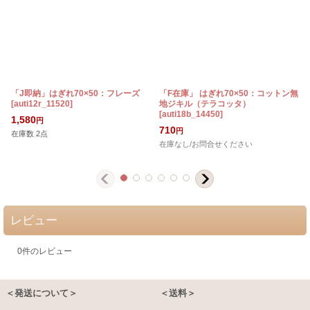
「J即納」はぎれ70×50：フレーズ
「F在庫」 はぎれ70×50：コットン無
[
auti12r_11520
]
地ジキル（テラコッタ）
[
auti18b_14450
]
[
1,580
円
710
円
在庫数 2点
在庫なし/お問合せください
レビュー
0
件のレビュー
＜発送について＞
＜送料＞