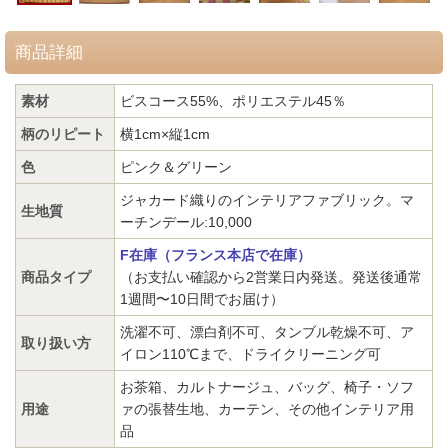
商品詳細
素材
ビスコース55%、ポリエステル45％
柄のリピート
横1cm×縦1cm
色
ピンク＆グリーン
ジャカード織りのインテリアファブリック。マ
生地質
ーチンデール:10,000
F在庫（フランス本店で在庫）
商品タイプ
（お支払い確認から2営業日内発送。発送後通常
1週間〜10日間でお届け）
洗濯不可、漂白剤不可、タンブル乾燥不可、ア
取り扱い方
イロン110℃まで、ドライクリーニング可
お茶箱、カルトナージュ、バッグ、椅子・ソフ
用途
ァの張替生地、カーテン、その他インテリア用
品