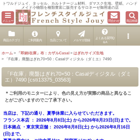
トワルドジュイ、タッセル、カルトナージュ材料、ダマスク生地、壁紙、ハンド
メイド小物類を種類豊富に販売するサロネーゼ御用達の店
メニュー
問合わせ
商品検索
よくある質問Q
商品カテゴリ
ご利用案内
当店について
メルマガ登録
＆A
ホーム
>
「即納/在庫」布：カザルCasal
>
はぎれサイズ生地
>
「F在庫」廃盤はぎれ70×50：Casalディジタル（ダミエ）7490
「F在庫」廃盤はぎれ70×50：Casalディジタル（ダミ
エ）7490
[
csti13375_03563
]
＊ご利用のモニターにより、色の見え方が実際の商品と異なるこ
とがございますのでご了承下さい。
当店は、下記の通り、夏季休業に入らせていただきます。
フランス本店 ： 2026年8月8日(土) から2026年8月23日(日)まで。
日本拠点 ・東京実店舗： 2026年8月8日(土) から2026年8月16日
(日)まで。