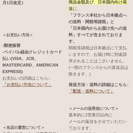
商品金額及び、日本国内向け発
月1日改定）
送
に、
「フランス本社から日本拠点へ
の送料・関税等諸税」と
「日本国内からお届け先への送
料」すべてが含まれておりま
＜お支払い方法＞
す。
-郵便振替
関税等諸税は日本拠点にて支払
-ペイパル経由クレジットカード
いますので、お届け時に別途請
払い(VISA、JCB、
求されることはございません。
MASTERCARD、AMERICAN
(一部のフランスからの直送品は
EXPRESS)
除きます。)
お支払いの詳細はこちら↓
発送方法・送料の詳細はこちら↓
「お支払い方法について」
「配送・送料について」
＜メールの送受信について＞
基本的に2営業日以内に
メールの返信をさせていただい
＜当店の運営について＞
ております。