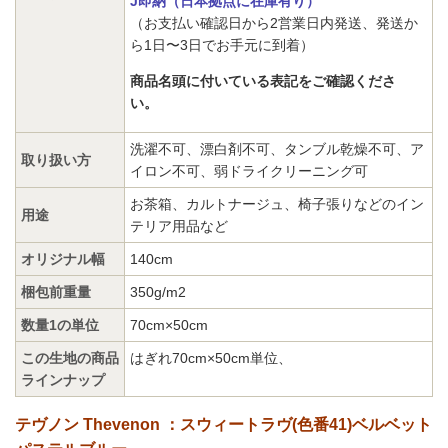
J即納（日本拠点に在庫有り）
（お支払い確認日から2営業日内発送、発送か
ら1日〜3日でお手元に到着）
商品名頭に付いている表記をご確認くださ
い。
洗濯不可、漂白剤不可、タンブル乾燥不可、ア
取り扱い方
イロン不可、弱ドライクリーニング可
お茶箱、カルトナージュ、椅子張りなどのイン
用途
テリア用品など
オリジナル幅
140cm
梱包前重量
350g/m2
数量1の単位
70cm×50cm
この生地の商品
はぎれ70cm×50cm単位
、
ラインナップ
テヴノン Thevenon ：スウィートラヴ(色番41)ベルベット