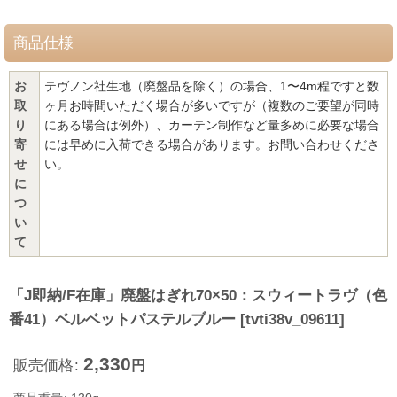
商品仕様
お
テヴノン社生地（廃盤品を除く）の場合、1〜4m程ですと数
取
ヶ月お時間いただく場合が多いですが（複数のご要望が同時
り
にある場合は例外）、カーテン制作など量多めに必要な場合
寄
には早めに入荷できる場合があります。お問い合わせくださ
せ
い。
に
つ
い
て
「J即納/F在庫」廃盤はぎれ70×50：スウィートラヴ（色
番41）ベルベットパステルブルー
[
tvti38v_09611
]
2,330
販売価格
:
円