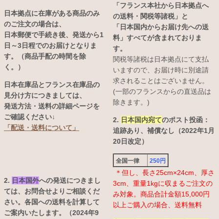
「フランス本社から日本拠点へ
日本拠点に在庫がある商品のみ
の送料・関税等諸税」と
のご注文の場合は、
「日本国内からお届け先への送
日本郵便で手続き後、発送から1
料」すべてが含まれておりま
日～3日程でのお届けとなりま
す。
す。（商品手配の時間を除
関税等諸税は日本拠点にて支払
く。）
いますので、お届け時に別途請
求されることはございません。
日本在庫品とフランス在庫品の
(一部のフランスからの直送品は
見分け方につきましては、
除きます。)
発送方法・送料の詳細ページを
ご確認ください↓
2.
日本国内宛て
のポスト投函：
「配送・送料について」
追跡あり、補償なし（2022年1月
20日改定）
全国一律
250円
＊但し、長さ25cm×24cm、厚さ
2.
日本国外
への発送につきまし
3cm、重量1kgに収まるご注文の
ては、お問合せよりご相談くだ
み対象。商品合計金額15,000円
さい。各国への送料を計算して
以上ご購入の場合、送料無料
ご案内いたします。（2024年9