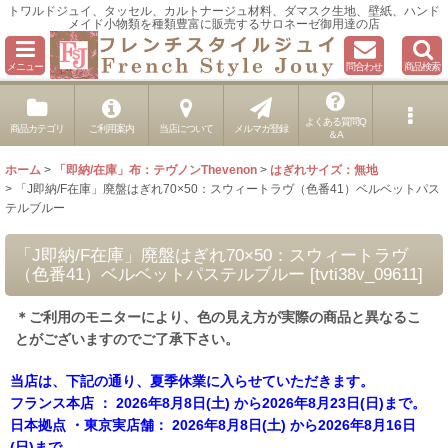
トワルドジュイ、タッセル、カルトナージュ材料、ダマスク生地、壁紙、ハンド
メイド小物類を種類豊富に販売するサロネーゼ御用達の店
メニュー
問合わせ
商品検索
よくある質問Q
商品カテゴリ
ご利用案内
当店について
メルマガ登録
＆A
ホーム
>
「即納/在庫」布：テヴノンThevenon
>
はぎれサイズ：無地
>
「J即納/F在庫」廃盤はぎれ70×50：スウィートラヴ（色番41）ベルベットパス
テルブルー
「J即納/F在庫」廃盤はぎれ70×50：スウィートラヴ
（色番41）ベルベットパステルブルー
[
tvti38v_09611
]
＊ご利用のモニターにより、色の見え方が実際の商品と異なるこ
とがございますのでご了承下さい。
当店は、下記の通り、夏季休業に入らせていただきます。
フランス本店 ： 2026年8月8日(土) から2026年8月23日(日)まで。
日本拠点 ・東京実店舗： 2026年8月8日(土) から2026年8月16日
(日)まで。