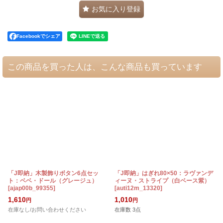
お気に入り登録
Facebookでシェア
この商品を買った人は、こんな商品も買っています
「J即納」木製飾りボタン6点セッ
「J即納」はぎれ80×50：ラヴァンデ
ト：ベベ・ドール（グレージュ）
ィーヌ・ストライプ（白ベース紫）
[
ajap00b_99355
]
[
auti12m_13320
]
1,610
1,010
円
円
在庫なし/お問い合わせください
在庫数 3点