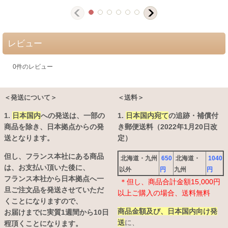
レビュー
0
件のレビュー
＜発送について＞
＜送料＞
1.
日本国内
への発送は、
一部の
1.
日本国内宛て
の追跡・補償付
商品を除き、日本拠点からの発
き郵便送料（2022年1月20日改
送となります。
定）
但し、フランス本社にある商品
北海道・九州
650
北海道・
1040
は、お支払い頂いた後に、
以外
円
九州
円
フランス本社から日本拠点へ一
＊但し、商品合計金額15,000円
旦ご注文品を発送させていただ
以上ご購入の場合、送料無料
くことになりますので、
商品金額及び、日本国内向け発
お届けまでに実質1週間から10日
送
に、
程頂くことになります。