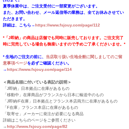
夏季休業中は、ご注文受付に一部変更がございます。
また、お問い合わせ、メール返信等の業務は、全てお休みさせてい
ただきます。
詳細は、こちら→
https://www.fsjouy.com/page/112
*「J即納」の商品は店舗でも同時に販売しております。ご注文完了
時に完売している場合も御座いますので予めご了承くださいませ。*
* 生地のご注文の前に、
当店取り扱い生地全般に関しましてのご留
意事項ページ
を必ずご確認ください。
→
https://www.fsjouy.com/page/114
＜商品名頭に付いている表記の説明＞
「J即納」日本拠点に在庫があるもの
「移動中」在庫商品がフランスから日本に輸送中のもの
「J即納/F在庫」日本拠点とフランス本店両方に在庫があるもの
「F在庫」フランス本店に在庫があるもの
「取寄せ」メーカーに発注が必要になる商品
詳細はこちらのページをご参照ください
→
http://www.fsjouy.com/page/82