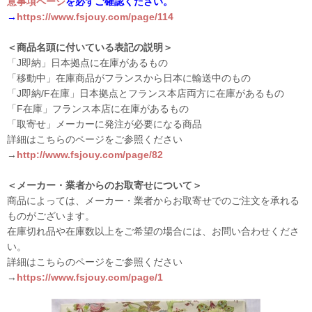
意事項ページ
を必ずご確認ください。
→
https://www.fsjouy.com/page/114
＜商品名頭に付いている表記の説明＞
「J即納」日本拠点に在庫があるもの
「移動中」在庫商品がフランスから日本に輸送中のもの
「J即納/F在庫」日本拠点とフランス本店両方に在庫があるもの
「F在庫」フランス本店に在庫があるもの
「取寄せ」メーカーに発注が必要になる商品
詳細はこちらのページをご参照ください
→
http://www.fsjouy.com/page/82
＜メーカー・業者からのお取寄せについて＞
商品によっては、メーカー・業者からお取寄せでのご注文を承れる
ものがございます。
在庫切れ品や在庫数以上をご希望の場合には、お問い合わせくださ
い。
詳細はこちらのページをご参照ください
→
https://www.fsjouy.com/page/1