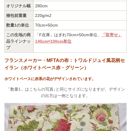
オリジナル幅
280cm
梱包前重量
220g/m2
数量1の単位
70cm×50cm
この生地の商
「F在庫」はぎれ70cm×50cm単位、
「取寄せ」
品ラインナッ
140cm×100cm単位
プ
フランスメーカー・MFTAの布：トワルドジュイ風花柄セ
イラン（ホワイトベース赤・グリーン）
ホワイトベースに赤系の花がデザインされています。
「数量1」はこちらの写真↓と同じサイズになりますが、デザイン
の出方は一例となります。