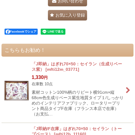
お問い合わせ
お気に入り登録
Facebookでシェア
こちらもお勧め！
「J即納」はぎれ70×50：セイラン（生成りベー
ス紫）
[
mfti12m_03771
]
1,330
円
在庫数 10点
素材コットン100%柄のリピート横91cm×縦
68cm色生成りベース紫生地質タイプ１/しっかり
めのインテリアファブリック、ロータリープリ
ント商品タイプF在庫（フランス本店で在庫）
（お支払…
「J即納/F在庫」はぎれ70×50：セイラン（トー
プベース）
[
mfti12b_11160
]