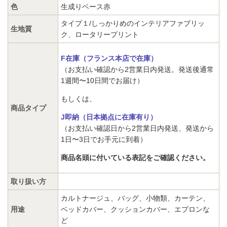
色
生成りベース赤
タイプ１/しっかりめのインテリアファブリッ
生地質
ク、ロータリープリント
F在庫（フランス本店で在庫）
（お支払い確認から2営業日内発送。発送後通常
1週間〜10日間でお届け）
もしくは、
商品タイプ
J即納（日本拠点に在庫有り）
（お支払い確認日から2営業日内発送、発送から
1日〜3日でお手元に到着）
商品名頭に付いている表記をご確認ください。
取り扱い方
カルトナージュ、バッグ、小物類、カーテン、
用途
ベッドカバー、クッションカバー、エプロンな
ど