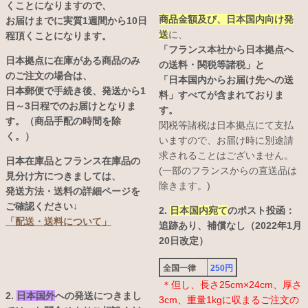
くことになりますので、
商品金額及び、日本国内向け発
お届けまでに実質1週間から10日
送
に、
程頂くことになります。
「フランス本社から日本拠点へ
日本拠点に在庫がある商品のみ
の送料・関税等諸税」と
のご注文の場合は、
「日本国内からお届け先への送
日本郵便で手続き後、発送から1
料」すべてが含まれておりま
日～3日程でのお届けとなりま
す。
す。（商品手配の時間を除
関税等諸税は日本拠点にて支払
く。）
いますので、お届け時に別途請
求されることはございません。
日本在庫品とフランス在庫品の
(一部のフランスからの直送品は
見分け方につきましては、
除きます。)
発送方法・送料の詳細ページを
ご確認ください↓
2.
日本国内宛て
のポスト投函：
「配送・送料について」
追跡あり、補償なし（2022年1月
20日改定）
全国一律
250円
＊但し、長さ25cm×24cm、厚さ
2.
日本国外
への発送につきまし
3cm、重量1kgに収まるご注文の