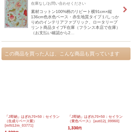
在庫なし/お問い合わせください
素材コットン100%柄のリピート横91cm×縦
136cm色水色ベース・赤生地質タイプ１/しっか
りめのインテリアファブリック、ロータリープ
リント商品タイプF在庫（フランス本店で在庫）
（お支払い確認から2…
この商品を買った人は、こんな商品も買っています
「J即納」はぎれ70×50：セイラン
「J即納」はぎれ70×50：セイラン
（生成りベース紫）
（黄色ベース）
[
auti12j_09960
]
[
mfti12m_03771
]
1,330
円
[