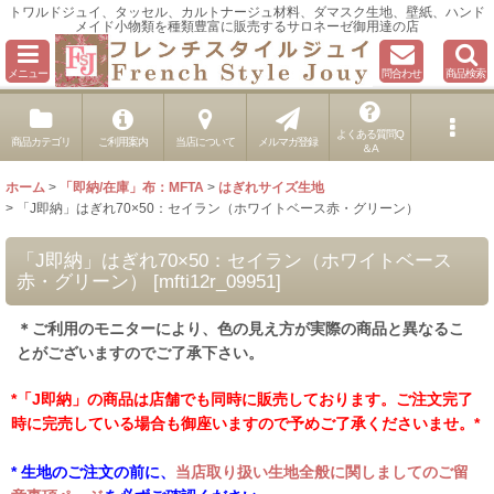
トワルドジュイ、タッセル、カルトナージュ材料、ダマスク生地、壁紙、ハンド
メイド小物類を種類豊富に販売するサロネーゼ御用達の店
メニュー
問合わせ
商品検索
よくある質問Q
商品カテゴリ
ご利用案内
当店について
メルマガ登録
＆A
ホーム
>
「即納/在庫」布：MFTA
>
はぎれサイズ生地
>
「J即納」はぎれ70×50：セイラン（ホワイトベース赤・グリーン）
「J即納」はぎれ70×50：セイラン（ホワイトベース
赤・グリーン）
[
mfti12r_09951
]
＊ご利用のモニターにより、色の見え方が実際の商品と異なるこ
とがございますのでご了承下さい。
*「J即納」の商品は店舗でも同時に販売しております。ご注文完了
時に完売している場合も御座いますので予めご了承くださいませ。*
* 生地のご注文の前に、
当店取り扱い生地全般に関しましてのご留