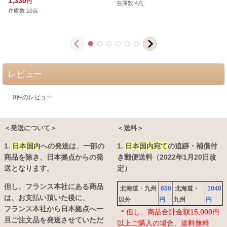
1,330
円
在庫数 4点
在庫数 10点
レビュー
0
件のレビュー
＜発送について＞
＜送料＞
1.
日本国内
への発送は、
一部の
1.
日本国内宛て
の追跡・補償付
商品を除き、日本拠点からの発
き郵便送料（2022年1月20日改
送となります。
定）
但し、フランス本社にある商品
北海道・九州
650
北海道・
1040
は、お支払い頂いた後に、
以外
円
九州
円
フランス本社から日本拠点へ一
＊但し、商品合計金額15,000円
旦ご注文品を発送させていただ
以上ご購入の場合、送料無料