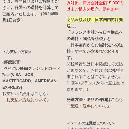
ては、お問合せよりご相談くだ
み対象。商品合計金額15,000円
さい。各国への送料を計算して
以上ご購入の場合、送料無料
ご案内いたします。（2024年9
商品金額及び、日本国内向け発
月1日改定）
送
に、
「フランス本社から日本拠点へ
の送料・関税等諸税」と
「日本国内からお届け先への送
料」すべてが含まれておりま
＜お支払い方法＞
す。
-郵便振替
関税等諸税は日本拠点にて支払
-ペイパル経由クレジットカード
いますので、お届け時に別途請
払い(VISA、JCB、
求されることはございません。
MASTERCARD、AMERICAN
(一部のフランスからの直送品は
EXPRESS)
除きます。)
お支払いの詳細はこちら↓
発送方法・送料の詳細はこちら↓
「お支払い方法について」
「配送・送料について」
＜メールの送受信について＞