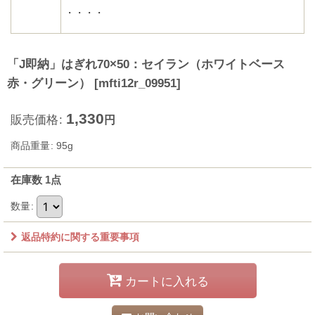
・・・・
「J即納」はぎれ70×50：セイラン（ホワイトベース
赤・グリーン）
[
mfti12r_09951
]
1,330
販売価格
:
円
商品重量
:
95g
在庫数 1点
数量
:
返品特約に関する重要事項
カートに入れる