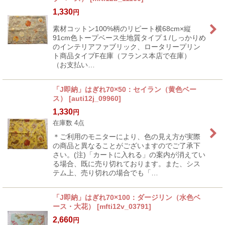
1,330
円
素材コットン100%柄のリピート横68cm×縦
91cm色トープベース生地質タイプ１/しっかりめ
のインテリアファブリック、ロータリープリン
ト商品タイプF在庫（フランス本店で在庫）
（お支払い…
「J即納」はぎれ70×50：セイラン（黄色ベー
ス）
[
auti12j_09960
]
1,330
円
在庫数 4点
＊ご利用のモニターにより、色の見え方が実際
の商品と異なることがございますのでご了承下
さい。(注)「カートに入れる」の案内が消えてい
る場合、既に売り切れております。また、シス
テム上、売り切れの場合でも「…
「J即納」はぎれ70×100：ダージリン（水色ベ
ース・大花）
[
mfti12v_03791
]
2,660
円