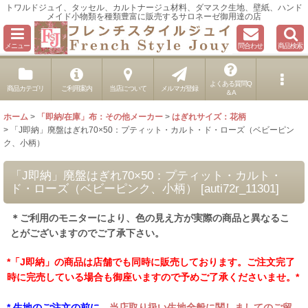
トワルドジュイ、タッセル、カルトナージュ材料、ダマスク生地、壁紙、ハンド
メイド小物類を種類豊富に販売するサロネーゼ御用達の店
メニュー
問合わせ
商品検索
よくある質問Q
商品カテゴリ
ご利用案内
当店について
メルマガ登録
＆A
ホーム
>
「即納/在庫」布：その他メーカー
>
はぎれサイズ：花柄
>
「J即納」廃盤はぎれ70×50：プティット・カルト・ド・ローズ（ベビーピン
ク、小柄）
「J即納」廃盤はぎれ70×50：プティット・カルト・
ド・ローズ（ベビーピンク、小柄）
[
auti72r_11301
]
＊ご利用のモニターにより、色の見え方が実際の商品と異なるこ
とがございますのでご了承下さい。
*「J即納」の商品は店舗でも同時に販売しております。ご注文完了
時に完売している場合も御座いますので予めご了承くださいませ。*
* 生地のご注文の前に、
当店取り扱い生地全般に関しましてのご留