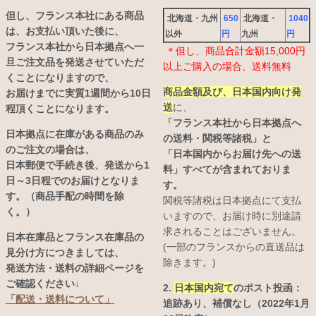
但し、フランス本社にある商品
北海道・九州
650
北海道・
1040
は、お支払い頂いた後に、
以外
円
九州
円
フランス本社から日本拠点へ一
＊但し、商品合計金額15,000円
旦ご注文品を発送させていただ
以上ご購入の場合、送料無料
くことになりますので、
商品金額及び、日本国内向け発
お届けまでに実質1週間から10日
送
に、
程頂くことになります。
「フランス本社から日本拠点へ
日本拠点に在庫がある商品のみ
の送料・関税等諸税」と
のご注文の場合は、
「日本国内からお届け先への送
日本郵便で手続き後、発送から1
料」すべてが含まれておりま
日～3日程でのお届けとなりま
す。
す。（商品手配の時間を除
関税等諸税は日本拠点にて支払
く。）
いますので、お届け時に別途請
求されることはございません。
日本在庫品とフランス在庫品の
(一部のフランスからの直送品は
見分け方につきましては、
除きます。)
発送方法・送料の詳細ページを
ご確認ください↓
2.
日本国内宛て
のポスト投函：
「配送・送料について」
追跡あり、補償なし（2022年1月