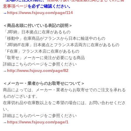
意事項ページ
を必ずご確認ください。
→
https://www.fsjouy.com/page/114
＜商品名頭に付いている表記の説明＞
「J即納」日本拠点に在庫があるもの
「移動中」在庫商品がフランスから日本に輸送中のもの
「J即納/F在庫」日本拠点とフランス本店両方に在庫があるもの
「F在庫」フランス本店に在庫があるもの
「取寄せ」メーカーに発注が必要になる商品
詳細はこちらのページをご参照ください
→
http://www.fsjouy.com/page/82
＜メーカー・業者からのお取寄せについて＞
商品によっては、メーカー・業者からお取寄せでのご注文を承れる
ものがございます。
在庫切れ品や在庫数以上をご希望の場合には、お問い合わせくださ
い。
詳細はこちらのページをご参照ください
→
https://www.fsjouy.com/page/1