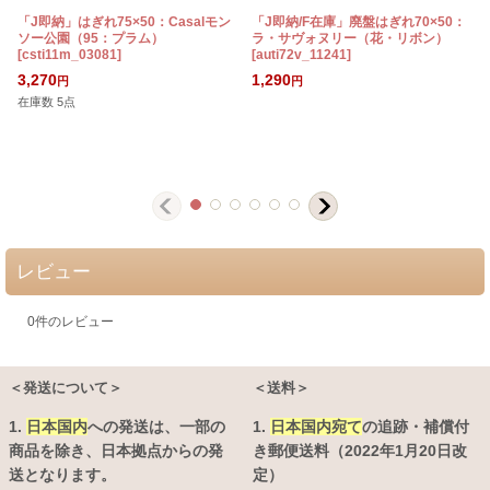
「J即納」はぎれ75×50：Casalモン
「J即納/F在庫」廃盤はぎれ70×50：
ソー公園（95：プラム）
ラ・サヴォヌリー（花・リボン）
[
csti11m_03081
]
[
auti72v_11241
]
3,270
1,290
円
円
在庫数 5点
レビュー
0
件のレビュー
＜発送について＞
＜送料＞
1.
日本国内
への発送は、
一部の
1.
日本国内宛て
の追跡・補償付
商品を除き、日本拠点からの発
き郵便送料（2022年1月20日改
送となります。
定）