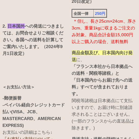
20日改定）
全国一律
250円
＊但し、長さ25cm×24cm、厚さ
2.
日本国外
への発送につきまし
3cm、重量1kgに収まるご注文の
ては、お問合せよりご相談くだ
み対象。商品合計金額15,000円
さい。各国への送料を計算して
以上ご購入の場合、送料無料
ご案内いたします。（2024年9
商品金額及び、日本国内向け発
月1日改定）
送
に、
「フランス本社から日本拠点へ
の送料・関税等諸税」と
「日本国内からお届け先への送
料」すべてが含まれておりま
＜お支払い方法＞
す。
-郵便振替
関税等諸税は日本拠点にて支払
-ペイパル経由クレジットカード
いますので、お届け時に別途請
払い(VISA、JCB、
求されることはございません。
MASTERCARD、AMERICAN
(一部のフランスからの直送品は
EXPRESS)
除きます。)
お支払いの詳細はこちら↓