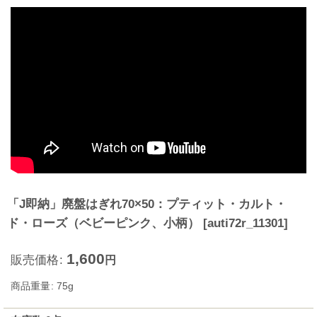
「J即納」廃盤はぎれ70×50：プティット・カルト・
ド・ローズ（ベビーピンク、小柄）
[
auti72r_11301
]
1,600
販売価格
:
円
商品重量
:
75g