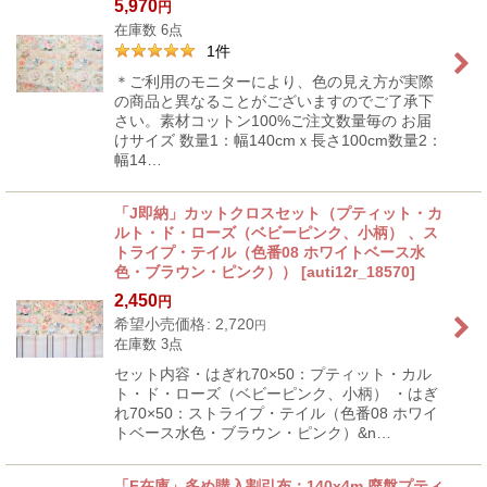
5,970
円
在庫数 6点
1
件
＊ご利用のモニターにより、色の見え方が実際
の商品と異なることがございますのでご了承下
さい。素材コットン100%ご注文数量毎の お届
けサイズ 数量1：幅140cmｘ長さ100cm数量2：
幅14…
「J即納」カットクロスセット（プティット・カ
ルト・ド・ローズ（ベビーピンク、小柄） 、ス
トライプ・テイル（色番08 ホワイトベース水
色・ブラウン・ピンク））
[
auti12r_18570
]
2,450
円
希望小売価格
:
2,720
円
在庫数 3点
セット内容・はぎれ70×50：プティット・カル
ト・ド・ローズ（ベビーピンク、小柄） ・はぎ
れ70×50：ストライプ・テイル（色番08 ホワイ
トベース水色・ブラウン・ピンク）&n…
「F在庫」多め購入割引布：140x4m 廃盤プティ