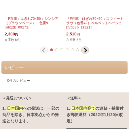
「F在庫」はぎれ70×50：シンシア
「F在庫」はぎれ70×50：スウィート
（ブラウンベース） 色番9
ラヴ（色番42）ベルベットベージュ
[
riti12b_09171
]
[
tvti38b_11321
]
[
2,300
2,510
円
円
在庫数 8点
在庫数 5点
レビュー
0
件のレビュー
＜発送について＞
＜送料＞
1.
日本国内
への発送は、
一部の
1.
日本国内宛て
の追跡・補償付
商品を除き、日本拠点からの発
き郵便送料（2022年1月20日改
送となります。
定）