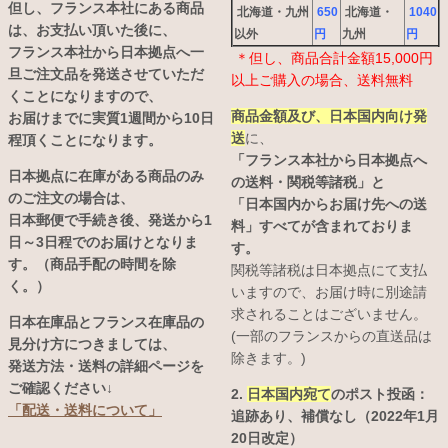
但し、フランス本社にある商品
北海道・九州
650
北海道・
1040
は、お支払い頂いた後に、
以外
円
九州
円
フランス本社から日本拠点へ一
＊但し、商品合計金額15,000円
旦ご注文品を発送させていただ
以上ご購入の場合、送料無料
くことになりますので、
商品金額及び、日本国内向け発
お届けまでに実質1週間から10日
送
に、
程頂くことになります。
「フランス本社から日本拠点へ
日本拠点に在庫がある商品のみ
の送料・関税等諸税」と
のご注文の場合は、
「日本国内からお届け先への送
日本郵便で手続き後、発送から1
料」すべてが含まれておりま
日～3日程でのお届けとなりま
す。
す。（商品手配の時間を除
関税等諸税は日本拠点にて支払
く。）
いますので、お届け時に別途請
求されることはございません。
日本在庫品とフランス在庫品の
(一部のフランスからの直送品は
見分け方につきましては、
除きます。)
発送方法・送料の詳細ページを
ご確認ください↓
2.
日本国内宛て
のポスト投函：
「配送・送料について」
追跡あり、補償なし（2022年1月
20日改定）