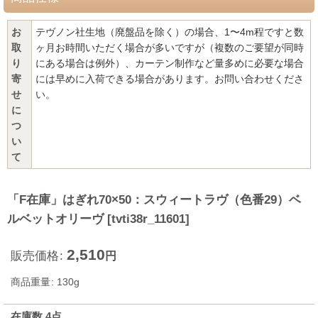
お
テヴノン社生地（廃盤品を除く）の場合、1〜4m程ですと数
取
ヶ月お時間いただく場合が多いですが（複数のご要望が同時
り
にある場合は例外）、カーテン制作など量多めに必要な場合
寄
には早めに入荷できる場合があります。お問い合わせくださ
せ
い。
に
つ
い
て
「F在庫」はぎれ70×50：スウィートラヴ（色番29）ベ
ルベットオリーヴ
[
tvti38r_11601
]
2,510
販売価格
:
円
商品重量
:
130g
在庫数 4点