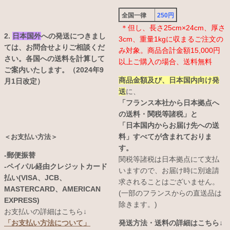
全国一律
250円
＊但し、長さ25cm×24cm、厚さ
2.
日本国外
への発送につきまし
3cm、重量1kgに収まるご注文の
ては、お問合せよりご相談くだ
み対象。商品合計金額15,000円
さい。各国への送料を計算して
以上ご購入の場合、送料無料
ご案内いたします。（2024年9
商品金額及び、日本国内向け発
月1日改定）
送
に、
「フランス本社から日本拠点へ
の送料・関税等諸税」と
「日本国内からお届け先への送
料」すべてが含まれておりま
＜お支払い方法＞
す。
-郵便振替
関税等諸税は日本拠点にて支払
-ペイパル経由クレジットカード
いますので、お届け時に別途請
払い(VISA、JCB、
求されることはございません。
MASTERCARD、AMERICAN
(一部のフランスからの直送品は
EXPRESS)
除きます。)
お支払いの詳細はこちら↓
発送方法・送料の詳細はこちら↓
「お支払い方法について」