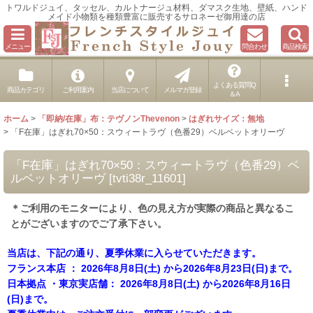
トワルドジュイ、タッセル、カルトナージュ材料、ダマスク生地、壁紙、ハンド
メイド小物類を種類豊富に販売するサロネーゼ御用達の店
メニュー
問合わせ
商品検索
よくある質問Q
商品カテゴリ
ご利用案内
当店について
メルマガ登録
＆A
ホーム
>
「即納/在庫」布：テヴノンThevenon
>
はぎれサイズ：無地
>
「F在庫」はぎれ70×50：スウィートラヴ（色番29）ベルベットオリーヴ
「F在庫」はぎれ70×50：スウィートラヴ（色番29）ベ
ルベットオリーヴ
[
tvti38r_11601
]
＊ご利用のモニターにより、色の見え方が実際の商品と異なるこ
とがございますのでご了承下さい。
当店は、下記の通り、夏季休業に入らせていただきます。
フランス本店 ： 2026年8月8日(土) から2026年8月23日(日)まで。
日本拠点 ・東京実店舗： 2026年8月8日(土) から2026年8月16日
(日)まで。