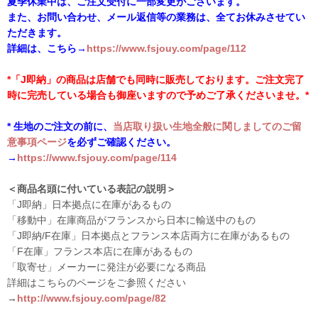
夏季休業中は、ご注文受付に一部変更がございます。
また、お問い合わせ、メール返信等の業務は、全てお休みさせてい
ただきます。
詳細は、こちら→
https://www.fsjouy.com/page/112
*「J即納」の商品は店舗でも同時に販売しております。ご注文完了
時に完売している場合も御座いますので予めご了承くださいませ。*
* 生地のご注文の前に、
当店取り扱い生地全般に関しましてのご留
意事項ページ
を必ずご確認ください。
→
https://www.fsjouy.com/page/114
＜商品名頭に付いている表記の説明＞
「J即納」日本拠点に在庫があるもの
「移動中」在庫商品がフランスから日本に輸送中のもの
「J即納/F在庫」日本拠点とフランス本店両方に在庫があるもの
「F在庫」フランス本店に在庫があるもの
「取寄せ」メーカーに発注が必要になる商品
詳細はこちらのページをご参照ください
→
http://www.fsjouy.com/page/82