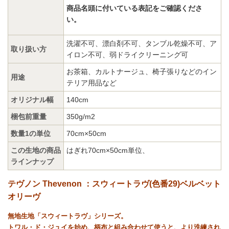
商品名頭に付いている表記をご確認くださ
い。
洗濯不可、漂白剤不可、タンブル乾燥不可、ア
取り扱い方
イロン不可、弱ドライクリーニング可
お茶箱、カルトナージュ、椅子張りなどのイン
用途
テリア用品など
オリジナル幅
140cm
梱包前重量
350g/m2
数量1の単位
70cm×50cm
この生地の商品
はぎれ70cm×50cm単位
、
ラインナップ
テヴノン Thevenon ：スウィートラヴ(色番29)ベルベット
オリーヴ
無地生地「スウィートラヴ」シリーズ。
トワル・ド・ジュイを始め、柄布と組み合わせて使うと、より洗練され