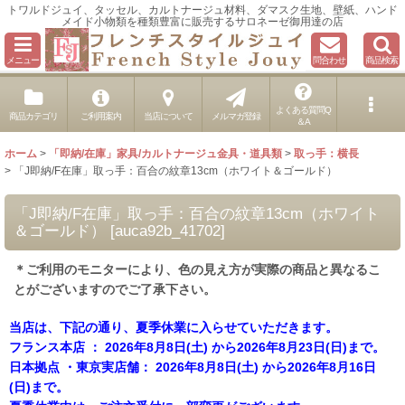
トワルドジュイ、タッセル、カルトナージュ材料、ダマスク生地、壁紙、ハンド
メイド小物類を種類豊富に販売するサロネーゼ御用達の店
メニュー
問合わせ
商品検索
よくある質問Q
商品カテゴリ
ご利用案内
当店について
メルマガ登録
＆A
ホーム
>
「即納/在庫」家具/カルトナージュ金具・道具類
>
取っ手：横長
>
「J即納/F在庫」取っ手：百合の紋章13cm（ホワイト＆ゴールド）
「J即納/F在庫」取っ手：百合の紋章13cm（ホワイト
＆ゴールド）
[
auca92b_41702
]
＊ご利用のモニターにより、色の見え方が実際の商品と異なるこ
とがございますのでご了承下さい。
当店は、下記の通り、夏季休業に入らせていただきます。
フランス本店 ： 2026年8月8日(土) から2026年8月23日(日)まで。
日本拠点 ・東京実店舗： 2026年8月8日(土) から2026年8月16日
(日)まで。