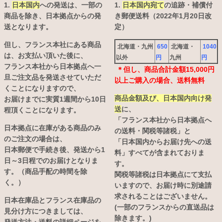
1.
日本国内
への発送は、
一部の
1.
日本国内宛て
の追跡・補償付
商品を除き、日本拠点からの発
き郵便送料（2022年1月20日改
送となります。
定）
但し、フランス本社にある商品
北海道・九州
650
北海道・
1040
は、お支払い頂いた後に、
以外
円
九州
円
フランス本社から日本拠点へ一
＊但し、商品合計金額15,000円
旦ご注文品を発送させていただ
以上ご購入の場合、送料無料
くことになりますので、
商品金額及び、日本国内向け発
お届けまでに実質1週間から10日
送
に、
程頂くことになります。
「フランス本社から日本拠点へ
日本拠点に在庫がある商品のみ
の送料・関税等諸税」と
のご注文の場合は、
「日本国内からお届け先への送
日本郵便で手続き後、発送から1
料」すべてが含まれておりま
日～3日程でのお届けとなりま
す。
す。（商品手配の時間を除
関税等諸税は日本拠点にて支払
く。）
いますので、お届け時に別途請
求されることはございません。
日本在庫品とフランス在庫品の
(一部のフランスからの直送品は
見分け方につきましては、
除きます。)