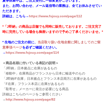
夏季休業中は、ご注文受付に一部変更がございます。
また、お問い合わせ、メール返信等の業務は、全てお休みさせてい
ただきます。
詳細は、こちら→
https://www.fsjouy.com/page/112
*「J即納」の商品は店舗でも同時に販売しております。ご注文完了
時に完売している場合も御座いますので予めご了承くださいませ。*
* 生地のご注文の前に、
当店取り扱い生地全般に関しましてのご留
意事項ページ
を必ずご確認ください。
→
https://www.fsjouy.com/page/114
＜商品名頭に付いている表記の説明＞
「J即納」日本拠点に在庫があるもの
「移動中」在庫商品がフランスから日本に輸送中のもの
「J即納/F在庫」日本拠点とフランス本店両方に在庫があるもの
「F在庫」フランス本店に在庫があるもの
「取寄せ」メーカーに発注が必要になる商品
詳細はこちらのページをご参照ください
→
http://www.fsjouy.com/page/82