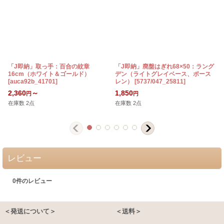
「J即納」取っ手：百合の紋章
「J即納」廃盤はぎれ68×50：ラング
16cm（ホワイト＆ゴールド）
デン（ライトグレイベース、ポース
[
auca92b_41701
]
レン）
[
5737/047_25811
]
[
2,360
～
1,850
円
円
在庫数 2点
在庫数 2点
レビュー
0
件のレビュー
＜発送について＞
＜送料＞