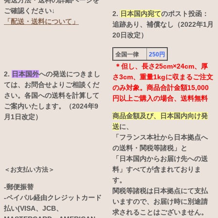
発送方法・送料の詳細ページを
ご確認ください↓
2.
日本国内宛て
のポスト投函：
「配送・送料について」
追跡あり、補償なし（2022年1月
20日改定）
全国一律
250円
＊但し、長さ25cm×24cm、厚
2.
日本国外
への発送につきまし
さ3cm、重量1kgに収まるご注文
ては、お問合せよりご相談くだ
のみ対象。商品合計金額15,000
さい。各国への送料を計算して
円以上ご購入の場合、送料無料
ご案内いたします。（2024年9
商品金額及び、日本国内向け発
月1日改定）
送
に、
「フランス本社から日本拠点へ
の送料・関税等諸税」と
「日本国内からお届け先への送
料」すべてが含まれておりま
＜お支払い方法＞
す。
-郵便振替
関税等諸税は日本拠点にて支払
-ペイパル経由クレジットカード
いますので、お届け時に別途請
払い(VISA、JCB、
求されることはございません。