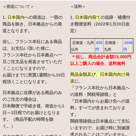
＜発送について＞
＜送料＞
1.
日本国内
への発送は、
一部の
1.
日本国内宛て
の追跡・補償付
商品を除き、日本拠点からの発
き郵便送料（2022年1月20日改
送となります。
定）
但し、フランス本社にある商品
北海道・九州
650
北海道・
1040
は、お支払い頂いた後に、
以外
円
九州
円
フランス本社から日本拠点へ一
＊但し、商品合計金額15,000円
旦ご注文品を発送させていただ
以上ご購入の場合、送料無料
くことになりますので、
商品金額及び、日本国内向け発
お届けまでに実質1週間から10日
送
に、
程頂くことになります。
「フランス本社から日本拠点へ
日本拠点に在庫がある商品のみ
の送料・関税等諸税」と
のご注文の場合は、
「日本国内からお届け先への送
日本郵便で手続き後、発送から1
料」すべてが含まれておりま
日～3日程でのお届けとなりま
す。
す。（商品手配の時間を除
関税等諸税は日本拠点にて支払
く。）
いますので、お届け時に別途請
求されることはございません。