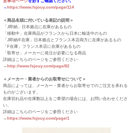
意事項ページ
を必ずご確認ください。
→
https://www.fsjouy.com/page/114
＜商品名頭に付いている表記の説明＞
「J即納」日本拠点に在庫があるもの
「移動中」在庫商品がフランスから日本に輸送中のもの
「J即納/F在庫」日本拠点とフランス本店両方に在庫があるもの
「F在庫」フランス本店に在庫があるもの
「取寄せ」メーカーに発注が必要になる商品
詳細はこちらのページをご参照ください
→
http://www.fsjouy.com/page/82
＜メーカー・業者からのお取寄せについて＞
商品によっては、メーカー・業者からお取寄せでのご注文を承れる
ものがございます。
在庫切れ品や在庫数以上をご希望の場合には、お問い合わせくださ
い。
詳細はこちらのページをご参照ください
→
https://www.fsjouy.com/page/1