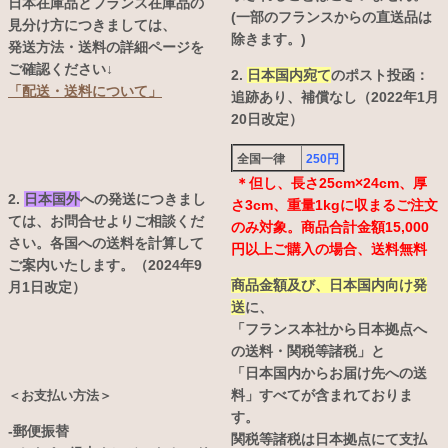
日本在庫品とフランス在庫品の
(一部のフランスからの直送品は
見分け方につきましては、
除きます。)
発送方法・送料の詳細ページを
ご確認ください↓
2.
日本国内宛て
のポスト投函：
「配送・送料について」
追跡あり、補償なし（2022年1月
20日改定）
全国一律
250円
＊但し、長さ25cm×24cm、厚
2.
日本国外
への発送につきまし
さ3cm、重量1kgに収まるご注文
ては、お問合せよりご相談くだ
のみ対象。商品合計金額15,000
さい。各国への送料を計算して
円以上ご購入の場合、送料無料
ご案内いたします。（2024年9
商品金額及び、日本国内向け発
月1日改定）
送
に、
「フランス本社から日本拠点へ
の送料・関税等諸税」と
「日本国内からお届け先への送
料」すべてが含まれておりま
＜お支払い方法＞
す。
-郵便振替
関税等諸税は日本拠点にて支払