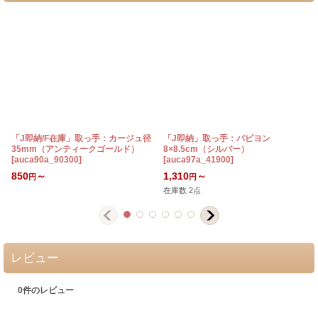
「J即納/F在庫」取っ手：カージュ径
「J即納」取っ手：パピヨン
35mm（アンティークゴールド）
8×8.5cm（シルバー）
[
auca90a_90300
]
[
auca97a_41900
]
[
850
～
1,310
～
円
円
在庫数 2点
レビュー
0
件のレビュー