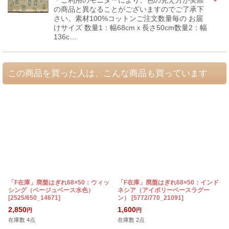
の商品と異なることがございますのでご了承下
さい。素材100%コットンご注文数量毎の お届
けサイズ 数量1：幅68cmｘ長さ50cm数量2：幅
136c…
この商品を買った人は、こんな商品も買っています
「F在庫」廃盤はぎれ68×50：ウィッ
「F在庫」廃盤はぎれ68×50：インド
シング（ベージュベース水色）
ネシア（アイボリーベースラグー
[
2525/650_14671
]
ン）
[
5772/770_21091
]
2,850
1,600
円
円
在庫数 4点
在庫数 2点