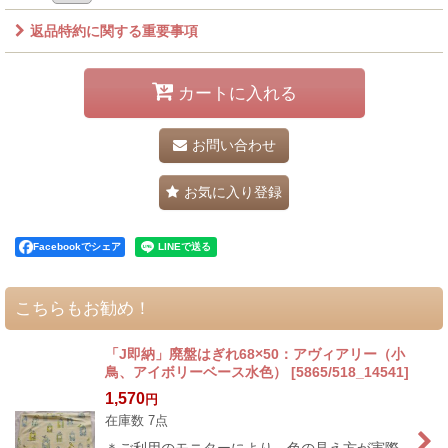
返品特約に関する重要事項
カートに入れる
お問い合わせ
お気に入り登録
Facebookでシェア
こちらもお勧め！
「J即納」廃盤はぎれ68×50：アヴィアリー（小
鳥、アイボリーベース水色）
[
5865/518_14541
]
1,570
円
在庫数 7点
＊ご利用のモニターにより、色の見え方が実際