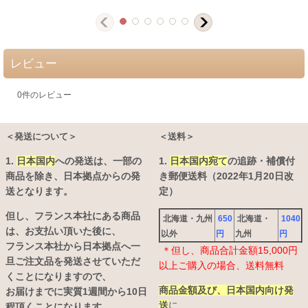
レビュー
0
件のレビュー
＜発送について＞
＜送料＞
1.
日本国内
への発送は、
一部の
1.
日本国内宛て
の追跡・補償付
商品を除き、日本拠点からの発
き郵便送料（2022年1月20日改
送となります。
定）
但し、フランス本社にある商品
北海道・九州
650
北海道・
1040
は、お支払い頂いた後に、
以外
円
九州
円
フランス本社から日本拠点へ一
＊但し、商品合計金額15,000円
旦ご注文品を発送させていただ
以上ご購入の場合、送料無料
くことになりますので、
商品金額及び、日本国内向け発
お届けまでに実質1週間から10日
送
に、
程頂くことになります。