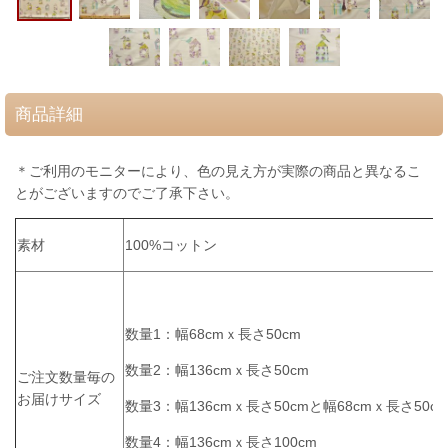
商品詳細
＊ご利用のモニターにより、色の見え方が実際の商品と異なるこ
とがございますのでご了承下さい。
素材
100%コットン
数量1：幅68cmｘ長さ50cm
数量2：幅136cmｘ長さ50cm
ご注文数量毎の
お届けサイズ
数量3：
幅136cmｘ長さ50cmと
幅68cmｘ長さ50c
数量4：幅136cmｘ長さ100cm