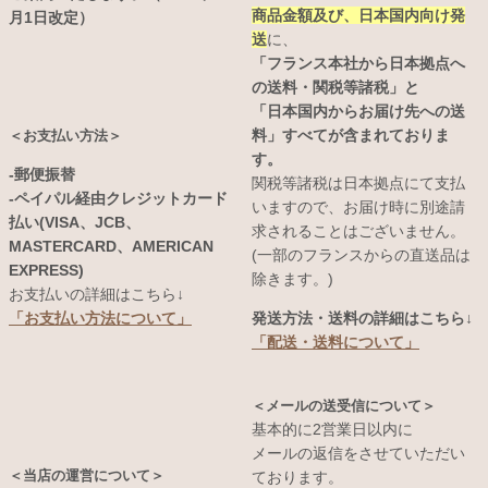
商品金額及び、日本国内向け発
月1日改定）
送
に、
「フランス本社から日本拠点へ
の送料・関税等諸税」と
「日本国内からお届け先への送
料」すべてが含まれておりま
＜お支払い方法＞
す。
-郵便振替
関税等諸税は日本拠点にて支払
-ペイパル経由クレジットカード
いますので、お届け時に別途請
払い(VISA、JCB、
求されることはございません。
MASTERCARD、AMERICAN
(一部のフランスからの直送品は
EXPRESS)
除きます。)
お支払いの詳細はこちら↓
発送方法・送料の詳細はこちら↓
「お支払い方法について」
「配送・送料について」
＜メールの送受信について＞
基本的に2営業日以内に
メールの返信をさせていただい
＜当店の運営について＞
ております。