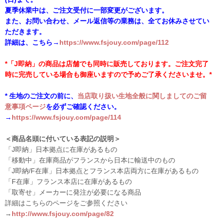
夏季休業中は、ご注文受付に一部変更がございます。
また、お問い合わせ、メール返信等の業務は、全てお休みさせてい
ただきます。
詳細は、こちら→
https://www.fsjouy.com/page/112
*「J即納」の商品は店舗でも同時に販売しております。ご注文完了
時に完売している場合も御座いますので予めご了承くださいませ。*
* 生地のご注文の前に、
当店取り扱い生地全般に関しましてのご留
意事項ページ
を必ずご確認ください。
→
https://www.fsjouy.com/page/114
＜商品名頭に付いている表記の説明＞
「J即納」日本拠点に在庫があるもの
「移動中」在庫商品がフランスから日本に輸送中のもの
「J即納/F在庫」日本拠点とフランス本店両方に在庫があるもの
「F在庫」フランス本店に在庫があるもの
「取寄せ」メーカーに発注が必要になる商品
詳細はこちらのページをご参照ください
→
http://www.fsjouy.com/page/82