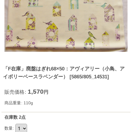
「F在庫」廃盤はぎれ68×50：アヴィアリー（小鳥、ア
イボリーベースラベンダー）
[
5865/805_14531
]
1,570
販売価格
:
円
商品重量
:
110g
在庫数 2点
数量
: