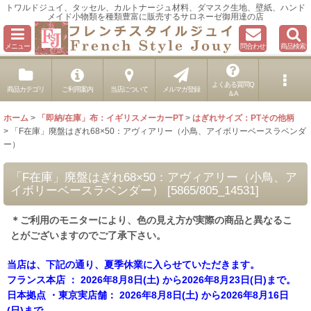
トワルドジュイ、タッセル、カルトナージュ材料、ダマスク生地、壁紙、ハンド
メイド小物類を種類豊富に販売するサロネーゼ御用達の店
メニュー
問合わせ
商品検索
よくある質問Q
商品カテゴリ
ご利用案内
当店について
メルマガ登録
＆A
ホーム
>
「即納/在庫」布：イギリスメーカーPT
>
はぎれサイズ：PTその他柄
>
「F在庫」廃盤はぎれ68×50：アヴィアリー（小鳥、アイボリーベースラベンダ
ー）
「F在庫」廃盤はぎれ68×50：アヴィアリー（小鳥、ア
イボリーベースラベンダー）
[
5865/805_14531
]
＊ご利用のモニターにより、色の見え方が実際の商品と異なるこ
とがございますのでご了承下さい。
当店は、下記の通り、夏季休業に入らせていただきます。
フランス本店 ： 2026年8月8日(土) から2026年8月23日(日)まで。
日本拠点 ・東京実店舗： 2026年8月8日(土) から2026年8月16日
(日)まで。