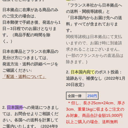
「フランス本社から日本拠点へ
日本拠点に在庫がある商品のみ
の送料・関税等諸税」と
のご注文の場合は、
「日本国内からお届け先への送
日本郵便で手続き後、発送から1
料」すべてが含まれておりま
日～3日程でのお届けとなりま
す。
す。（商品手配の時間を除
関税等諸税は日本拠点にて支払
く。）
いますので、お届け時に別途請
求されることはございません。
日本在庫品とフランス在庫品の
(一部のフランスからの直送品は
見分け方につきましては、
除きます。)
発送方法・送料の詳細ページを
ご確認ください↓
2.
日本国内宛て
のポスト投函：
「配送・送料について」
追跡あり、補償なし（2022年1月
20日改定）
全国一律
250円
＊但し、長さ25cm×24cm、厚さ
2.
日本国外
への発送につきまし
3cm、重量1kgに収まるご注文の
ては、お問合せよりご相談くだ
み対象。商品合計金額15,000円
さい。各国への送料を計算して
以上ご購入の場合、送料無料
ご案内いたします。（2024年9