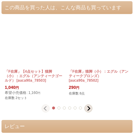
この商品を買った人は、こんな商品も買っています
「F在庫」【4点セット】猫脚
「F在庫」猫脚（小）：エグル（アン
（小）：エグル（アンティークゴー
ティークブロンズ）
ルド）
[
auca90a_78503
]
[
auca90a_78502
]
1,040
290
円
円
希望小売価格
:
1,160
円
在庫数 8点
在庫数 2セット
レビュー