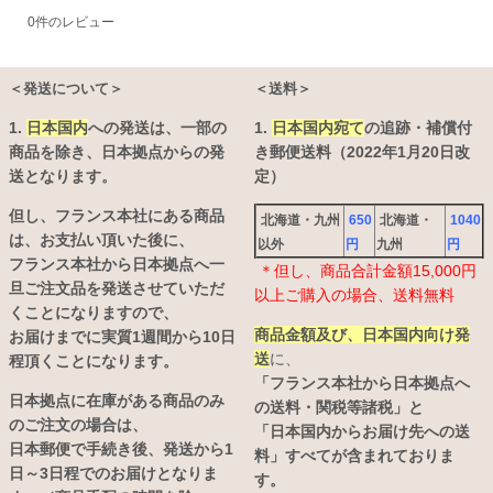
0
件のレビュー
＜発送について＞
＜送料＞
1.
日本国内
への発送は、
一部の
1.
日本国内宛て
の追跡・補償付
商品を除き、日本拠点からの発
き郵便送料（2022年1月20日改
送となります。
定）
但し、フランス本社にある商品
北海道・九州
650
北海道・
1040
は、お支払い頂いた後に、
以外
円
九州
円
フランス本社から日本拠点へ一
＊但し、商品合計金額15,000円
旦ご注文品を発送させていただ
以上ご購入の場合、送料無料
くことになりますので、
商品金額及び、日本国内向け発
お届けまでに実質1週間から10日
送
に、
程頂くことになります。
「フランス本社から日本拠点へ
日本拠点に在庫がある商品のみ
の送料・関税等諸税」と
のご注文の場合は、
「日本国内からお届け先への送
日本郵便で手続き後、発送から1
料」すべてが含まれておりま
日～3日程でのお届けとなりま
す。