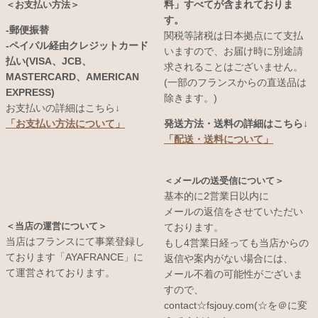
料」すべてが含まれておりま
＜お支払い方法＞
す。
-郵便振替
関税等諸税は日本拠点にて支払
-ペイパル経由クレジットカード
いますので、お届け時に別途請
払い(VISA、JCB、
求されることはございません。
MASTERCARD、AMERICAN
(一部のフランスからの直送品は
EXPRESS)
除きます。)
お支払いの詳細はこちら↓
発送方法・送料の詳細はこちら↓
「お支払い方法について」
「配送・送料について」
＜メールの送受信について＞
基本的に2営業日以内に
メールの返信をさせていただい
＜当店の運営について＞
ております。
当店はフランスにて事業登録し
もし4営業日経っても当店からの
ております「AYAFRANCE」に
返信や案内がない場合には、
て運営されております。
メール不着の可能性がございま
すので、
contact☆fsjouy.com(☆を＠に変