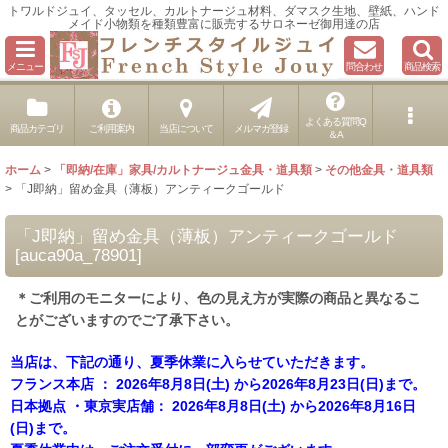
トワルドジュイ、タッセル、カルトナージュ材料、ダマスク生地、壁紙、ハンド
メイド小物類を種類豊富に販売するサロネーゼ御用達の店
メニュー
問合わせ
商品検索
よくある質問Q
商品カテゴリ
ご利用案内
当店について
メルマガ登録
＆A
ホーム
>
「即納/在庫」家具/カルトナージュ金具・道具類
>
その他金具・道具類
>
「J即納」留め金具（薄板）アンティークゴールド
「J即納」留め金具（薄板）アンティークゴールド
[
auca90a_78901
]
＊ご利用のモニターにより、色の見え方が実際の商品と異なるこ
とがございますのでご了承下さい。
当店は、下記の通り、夏季休業に入らせていただきます。
フランス本店 ： 2026年8月8日(土) から2026年8月23日(日)まで。
日本拠点 ・東京実店舗： 2026年8月8日(土) から2026年8月16日
(日)まで。