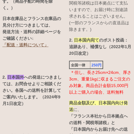
す。（商品手配の時間を除
関税等諸税は日本拠点にて支払
く。）
いますので、お届け時に別途請
求されることはございません。
日本在庫品とフランス在庫品の
(一部のフランスからの直送品は
見分け方につきましては、
除きます。)
発送方法・送料の詳細ページを
ご確認ください↓
2.
日本国内宛て
のポスト投函：
「配送・送料について」
追跡あり、補償なし（2022年1月
20日改定）
全国一律
250円
＊但し、長さ25cm×24cm、厚さ
2.
日本国外
への発送につきまし
3cm、重量1kgに収まるご注文の
ては、お問合せよりご相談くだ
み対象。商品合計金額15,000円
さい。各国への送料を計算して
以上ご購入の場合、送料無料
ご案内いたします。（2024年9
商品金額及び、日本国内向け発
月1日改定）
送
に、
「フランス本社から日本拠点へ
の送料・関税等諸税」と
「日本国内からお届け先への送