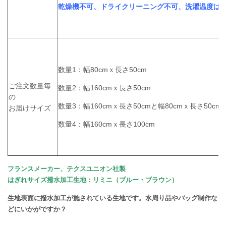
乾燥機不可、ドライクリーニング不可、洗濯温度は3
数量1：幅80cmｘ長さ50cm
ご注文数量毎
数量2：幅160cmｘ長さ50cm
の
数量3：幅160cmｘ長さ50cmと幅80cmｘ長さ50cm
お届けサイズ
数量4：幅160cmｘ長さ100cm
フランスメーカー、テクスユニオン社製
はぎれサイズ撥水加工生地：リミニ（ブルー・ブラウン）
生地表面に撥水加工が施されている生地です。水周り品やバッグ制作な
どにいかがですか？