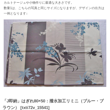
カルトナージュや小物作りに最適な大きさです。
数量1は、こちらの写真と同じサイズになりますが、デザインの出方は
一例となります↓
「J即納」はぎれ80×50：撥水加工リミニ（ブルー・ブ
ラウン）
[
txti72v_15541
]