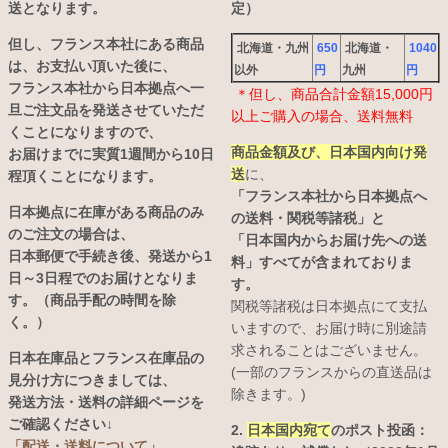
送となります。
定）
但し、フランス本社にある商品
北海道・九州
650
北海道・
1040
は、お支払い頂いた後に、
以外
円
九州
円
フランス本社から日本拠点へ一
＊但し、商品合計金額15,000円
旦ご注文品を発送させていただ
以上ご購入の場合、送料無料
くことになりますので、
商品金額及び、日本国内向け発
お届けまでに実質1週間から10日
送
に、
程頂くことになります。
「フランス本社から日本拠点へ
日本拠点に在庫がある商品のみ
の送料・関税等諸税」と
のご注文の場合は、
「日本国内からお届け先への送
日本郵便で手続き後、発送から1
料」すべてが含まれておりま
日～3日程でのお届けとなりま
す。
す。（商品手配の時間を除
関税等諸税は日本拠点にて支払
く。）
いますので、お届け時に別途請
求されることはございません。
日本在庫品とフランス在庫品の
(一部のフランスからの直送品は
見分け方につきましては、
除きます。)
発送方法・送料の詳細ページを
ご確認ください↓
2.
日本国内宛て
のポスト投函：
「配送・送料について」