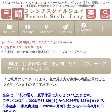
トワルドジュイ、タッセル、カルトナージュ材料、ダマスク生地、壁紙、ハンド
メイド小物類を種類豊富に販売するサロネーゼ御用達の店
メニュー
問合わせ
商品検索
よくある質問Q
商品カテゴリ
ご利用案内
当店について
メルマガ登録
＆A
ホーム
>
「即納/在庫」布：テクスユニオンTexunion
>
はぎれサイズ：撥水加工あり
>
「J即納」はぎれ80×50：撥水加工リミニ（ブルー・ブラウン）
「J即納」はぎれ80×50：撥水加工リミニ（ブルー・ブ
ラウン）
[
txti72v_15541
]
＊ご利用のモニターにより、色の見え方が実際の商品と異なるこ
とがございますのでご了承下さい。
当店は、下記の通り、夏季休業に入らせていただきます。
フランス本店 ： 2026年8月8日(土) から2026年8月23日(日)まで。
日本拠点 ・東京実店舗： 2026年8月8日(土) から2026年8月16日
(日)まで。