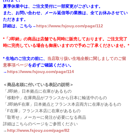
夏季休業中は、ご注文受付に一部変更がございます。
また、お問い合わせ、メール返信等の業務は、全てお休みさせてい
ただきます。
詳細は、こちら→
https://www.fsjouy.com/page/112
*「J即納」の商品は店舗でも同時に販売しております。ご注文完了
時に完売している場合も御座いますので予めご了承くださいませ。*
* 生地のご注文の前に、
当店取り扱い生地全般に関しましてのご留
意事項ページ
を必ずご確認ください。
→
https://www.fsjouy.com/page/114
＜商品名頭に付いている表記の説明＞
「J即納」日本拠点に在庫があるもの
「移動中」在庫商品がフランスから日本に輸送中のもの
「J即納/F在庫」日本拠点とフランス本店両方に在庫があるもの
「F在庫」フランス本店に在庫があるもの
「取寄せ」メーカーに発注が必要になる商品
詳細はこちらのページをご参照ください
→
http://www.fsjouy.com/page/82