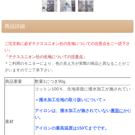
商品詳細
ご注文前に必ずテクスユニオン社の生地についての注意点をご一読下さ
い↓
「テクスユニオン社の生地についての注意点」
＊ご利用のモニターにより、色の見え方が実際の商品と異なることがご
ざいますのでご了承下さい。
商品重量
数量1につき90g
コットン100％、生地表面に撥水加工が施されていま
＜撥水加工生地の取り扱いについて＞
アイロンは、撥水加工が施されていない
裏面に
かけ
い。
素材
アイロンの最高温度は150℃までです。