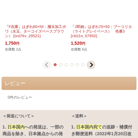
「F在庫」はぎれ80×50：撥水加工ポ
「J即納」はぎれ70×50：ブーコリカ
ワ（水玉、ターコイズベースブラウ
（ライトグレイベース） 色番3
ン）
[
txti76v_29521
]
[
riti11n_07950
]
[
1,750
1,520
円
円
在庫数 2点
在庫数 6点
レビュー
0
件のレビュー
＜発送について＞
＜送料＞
1.
日本国内
への発送は、
一部の
1.
日本国内宛て
の追跡・補償付
商品を除き、日本拠点からの発
き郵便送料（2022年1月20日改