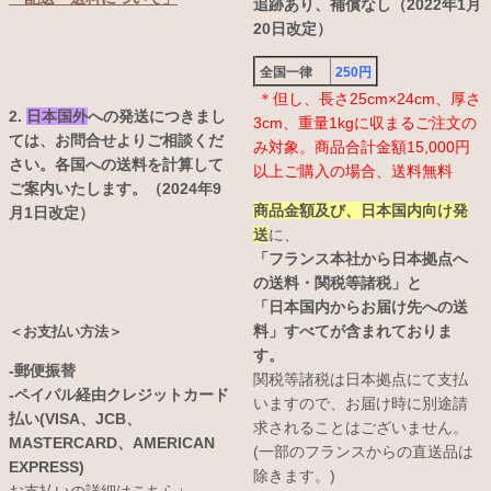
追跡あり、補償なし（2022年1月
20日改定）
全国一律
250円
＊但し、長さ25cm×24cm、厚さ
2.
日本国外
への発送につきまし
3cm、重量1kgに収まるご注文の
ては、お問合せよりご相談くだ
み対象。商品合計金額15,000円
さい。各国への送料を計算して
以上ご購入の場合、送料無料
ご案内いたします。（2024年9
商品金額及び、日本国内向け発
月1日改定）
送
に、
「フランス本社から日本拠点へ
の送料・関税等諸税」と
「日本国内からお届け先への送
料」すべてが含まれておりま
＜お支払い方法＞
す。
-郵便振替
関税等諸税は日本拠点にて支払
-ペイパル経由クレジットカード
いますので、お届け時に別途請
払い(VISA、JCB、
求されることはございません。
MASTERCARD、AMERICAN
(一部のフランスからの直送品は
EXPRESS)
除きます。)