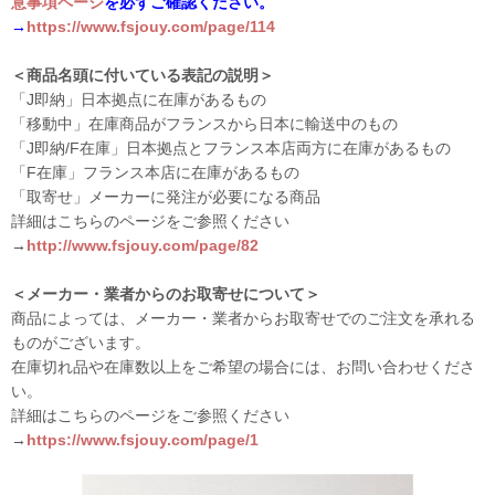
意事項ページ
を必ずご確認ください。
→
https://www.fsjouy.com/page/114
＜商品名頭に付いている表記の説明＞
「J即納」日本拠点に在庫があるもの
「移動中」在庫商品がフランスから日本に輸送中のもの
「J即納/F在庫」日本拠点とフランス本店両方に在庫があるもの
「F在庫」フランス本店に在庫があるもの
「取寄せ」メーカーに発注が必要になる商品
詳細はこちらのページをご参照ください
→
http://www.fsjouy.com/page/82
＜メーカー・業者からのお取寄せについて＞
商品によっては、メーカー・業者からお取寄せでのご注文を承れる
ものがございます。
在庫切れ品や在庫数以上をご希望の場合には、お問い合わせくださ
い。
詳細はこちらのページをご参照ください
→
https://www.fsjouy.com/page/1