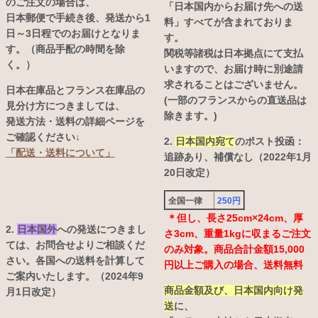
のご注文の場合は、
「日本国内からお届け先への送
日本郵便で手続き後、発送から1
料」すべてが含まれておりま
日～3日程でのお届けとなりま
す。
す。（商品手配の時間を除
関税等諸税は日本拠点にて支払
く。）
いますので、お届け時に別途請
求されることはございません。
日本在庫品とフランス在庫品の
(一部のフランスからの直送品は
見分け方につきましては、
除きます。)
発送方法・送料の詳細ページを
ご確認ください↓
2.
日本国内宛て
のポスト投函：
「配送・送料について」
追跡あり、補償なし（2022年1月
20日改定）
全国一律
250円
＊但し、長さ25cm×24cm、厚
2.
日本国外
への発送につきまし
さ3cm、重量1kgに収まるご注文
ては、お問合せよりご相談くだ
のみ対象。商品合計金額15,000
さい。各国への送料を計算して
円以上ご購入の場合、送料無料
ご案内いたします。（2024年9
商品金額及び、日本国内向け発
月1日改定）
送
に、