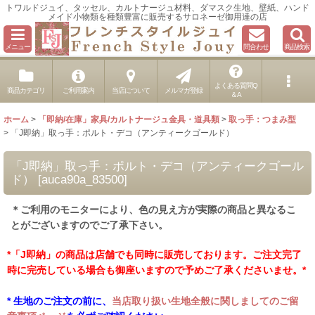
トワルドジュイ、タッセル、カルトナージュ材料、ダマスク生地、壁紙、ハンド
メイド小物類を種類豊富に販売するサロネーゼ御用達の店
メニュー
問合わせ
商品検索
よくある質問Q
商品カテゴリ
ご利用案内
当店について
メルマガ登録
＆A
ホーム
>
「即納/在庫」家具/カルトナージュ金具・道具類
>
取っ手：つまみ型
>
「J即納」取っ手：ポルト・デコ（アンティークゴールド）
「J即納」取っ手：ポルト・デコ（アンティークゴール
ド）
[
auca90a_83500
]
＊ご利用のモニターにより、色の見え方が実際の商品と異なるこ
とがございますのでご了承下さい。
*「J即納」の商品は店舗でも同時に販売しております。ご注文完了
時に完売している場合も御座いますので予めご了承くださいませ。*
* 生地のご注文の前に、
当店取り扱い生地全般に関しましてのご留