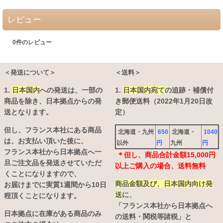
レビュー
0
件のレビュー
＜発送について＞
＜送料＞
1.
日本国内
への発送は、
一部の
1.
日本国内宛て
の追跡・補償付
商品を除き、日本拠点からの発
き郵便送料（2022年1月20日改
送となります。
定）
但し、フランス本社にある商品
北海道・九州
650
北海道・
1040
は、お支払い頂いた後に、
以外
円
九州
円
フランス本社から日本拠点へ一
＊但し、商品合計金額15,000円
旦ご注文品を発送させていただ
以上ご購入の場合、送料無料
くことになりますので、
商品金額及び、日本国内向け発
お届けまでに実質1週間から10日
送
に、
程頂くことになります。
「フランス本社から日本拠点へ
日本拠点に在庫がある商品のみ
の送料・関税等諸税」と