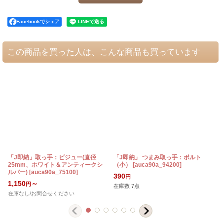
Facebookでシェア
この商品を買った人は、こんな商品も買っています
「J即納」取っ手：ビジュー(直径
「J即納」 つまみ取っ手：ポルト
25mm、ホワイト＆アンティークシ
（小）
[
auca90a_94200
]
ルバー)
[
auca90a_75100
]
390
円
1,150
～
円
在庫数 7点
在庫なし/お問合せください