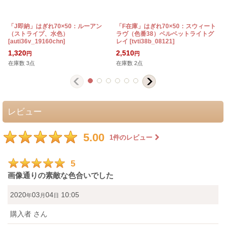
「J即納」はぎれ70×50：ルーアン
「F在庫」はぎれ70×50：スウィート
（ストライプ、水色）
ラヴ（色番38）ベルベットライトグ
[
auti36v_19160chn
]
レイ
[
tvti38b_08121
]
[
1,320
2,510
円
円
在庫数 3点
在庫数 2点
レビュー
5.00
1
件のレビュー
5
画像通りの素敵な色合いでした
2020
03
04
10:05
年
月
日
購入者
さん