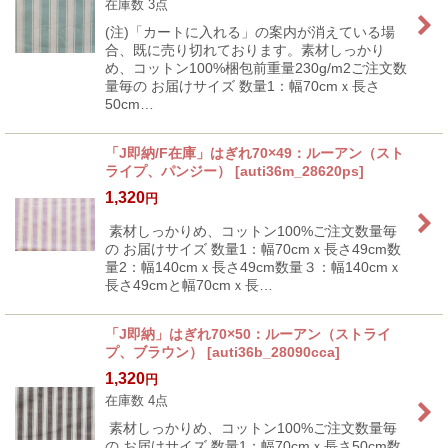
在庫数 3点
(注)「カートに入れる」の案内が消えている場
合、既に売り切れております。素材しっかり
め、コットン100%梱包前重量230g/m2ご注文数
量毎の お届けサイズ 数量1：幅70cmｘ長さ
50cm…
「J即納/F在庫」はぎれ70×49：ルーアン（スト
ライプ、パンジー）
[
auti36m_28620ps
]
1,320
円
素材しっかりめ、コットン100%ご注文数量毎
の お届けサイズ 数量1：幅70cmｘ長さ49cm数
量2：幅140cmｘ長さ49cm数量３：幅140cmｘ
長さ49cmと幅70cmｘ長…
「J即納」はぎれ70×50：ルーアン（ストライ
プ、ブラウン）
[
auti36b_28090cca
]
1,320
円
在庫数 4点
素材しっかりめ、コットン100%ご注文数量毎
の お届けサイズ 数量1：幅70cmｘ長さ50cm数