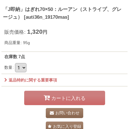
「J即納」はぎれ70×50：ルーアン（ストライプ、グレ
ージュ）
[
auti36n_19170mas
]
1,320
販売価格
:
円
商品重量
:
95g
在庫数 7点
数量
:
返品特約に関する重要事項
カートに入れる
お問い合わせ
お気に入り登録