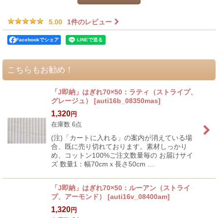
1
件のレビュー
5.00
Facebookでシェア
こちらもお勧め！
「J即納」はぎれ70×50：ラティ（ストライプ、
グレージュ）
[
auti16b_08350mas
]
1,320
円
在庫数 6点
(注)「カートに入れる」の案内が消えている場
合、既に売り切れております。素材しっかり
め、コットン100%ご注文数量毎の お届けサイ
ズ 数量1：幅70cmｘ長さ50cm …
「J即納」はぎれ70×50：ルーアン（ストライ
プ、アーモンド）
[
auti16v_08400am
]
1,320
円