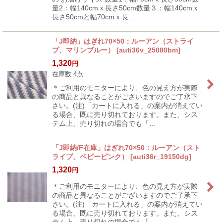
量2：幅140cmｘ長さ50cm数量３：幅140cmｘ
長さ50cmと幅70cmｘ長…
「J即納」はぎれ70×50：ルーアン（ストライ
プ、マリンブルー）
[
auti36v_25080bm
]
1,320
円
在庫数 4点
＊ご利用のモニターにより、色の見え方が実際
の商品と異なることがございますのでご了承下
さい。(注)「カートに入れる」の案内が消えてい
る場合、既に売り切れております。また、シス
テム上、売り切れの場合でも「…
「J即納/F在庫」はぎれ70×50：ルーアン（スト
ライプ、ベビーピンク）
[
auti36r_19150dg
]
1,320
円
＊ご利用のモニターにより、色の見え方が実際
の商品と異なることがございますのでご了承下
さい。(注)「カートに入れる」の案内が消えてい
る場合、既に売り切れております。また、シス