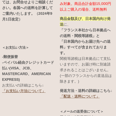
ては、お問合せよりご相談くだ
み対象。商品合計金額15,000円
さい。各国への送料を計算して
以上ご購入の場合、送料無料
ご案内いたします。（2024年9
商品金額及び、日本国内向け発
月1日改定）
送
に、
「フランス本社から日本拠点へ
の送料・関税等諸税」と
「日本国内からお届け先への送
料」すべてが含まれておりま
＜お支払い方法＞
す。
-郵便振替
関税等諸税は日本拠点にて支払
-ペイパル経由クレジットカード
いますので、お届け時に別途請
払い(VISA、JCB、
求されることはございません。
MASTERCARD、AMERICAN
(一部のフランスからの直送品は
EXPRESS)
除きます。)
お支払いの詳細はこちら↓
発送方法・送料の詳細はこちら↓
「お支払い方法について」
「配送・送料について」
＜メールの送受信について＞