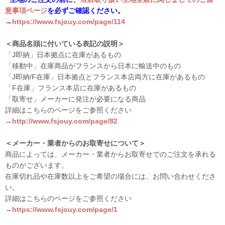
意事項ページ
を必ずご確認ください。
→
https://www.fsjouy.com/page/114
＜商品名頭に付いている表記の説明＞
「J即納」日本拠点に在庫があるもの
「移動中」在庫商品がフランスから日本に輸送中のもの
「J即納/F在庫」日本拠点とフランス本店両方に在庫があるもの
「F在庫」フランス本店に在庫があるもの
「取寄せ」メーカーに発注が必要になる商品
詳細はこちらのページをご参照ください
→
http://www.fsjouy.com/page/82
＜メーカー・業者からのお取寄せについて＞
商品によっては、メーカー・業者からお取寄せでのご注文を承れる
ものがございます。
在庫切れ品や在庫数以上をご希望の場合には、お問い合わせくださ
い。
詳細はこちらのページをご参照ください
→
https://www.fsjouy.com/page/1