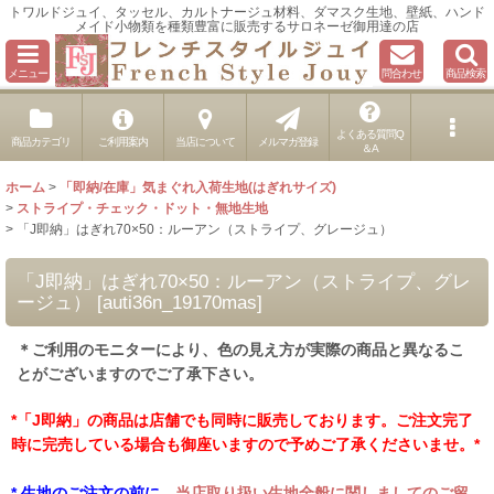
トワルドジュイ、タッセル、カルトナージュ材料、ダマスク生地、壁紙、ハンド
メイド小物類を種類豊富に販売するサロネーゼ御用達の店
メニュー
問合わせ
商品検索
よくある質問Q
商品カテゴリ
ご利用案内
当店について
メルマガ登録
＆A
ホーム
>
「即納/在庫」気まぐれ入荷生地(はぎれサイズ)
>
ストライプ・チェック・ドット・無地生地
>
「J即納」はぎれ70×50：ルーアン（ストライプ、グレージュ）
「J即納」はぎれ70×50：ルーアン（ストライプ、グレ
ージュ）
[
auti36n_19170mas
]
＊ご利用のモニターにより、色の見え方が実際の商品と異なるこ
とがございますのでご了承下さい。
*「J即納」の商品は店舗でも同時に販売しております。ご注文完了
時に完売している場合も御座いますので予めご了承くださいませ。*
* 生地のご注文の前に、
当店取り扱い生地全般に関しましてのご留