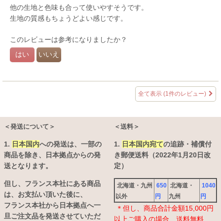
他の生地と色味も合って使いやすそうです。
生地の質感もちょうどよい感じです。
このレビューは参考になりましたか？
はい
いいえ
全て表示
(1件のレビュー)
＜発送について＞
＜送料＞
1.
日本国内
への発送は、
一部の
1.
日本国内宛て
の追跡・補償付
商品を除き、日本拠点からの発
き郵便送料（2022年1月20日改
送となります。
定）
但し、フランス本社にある商品
北海道・九州
650
北海道・
1040
は、お支払い頂いた後に、
以外
円
九州
円
フランス本社から日本拠点へ一
＊但し、商品合計金額15,000円
旦ご注文品を発送させていただ
以上ご購入の場合、送料無料