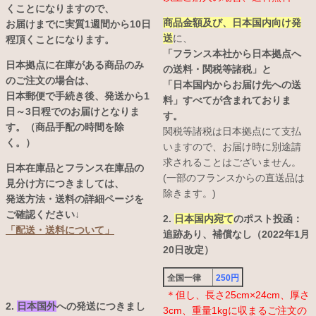
くことになりますので、
商品金額及び、日本国内向け発
お届けまでに実質1週間から10日
送
に、
程頂くことになります。
「フランス本社から日本拠点へ
日本拠点に在庫がある商品のみ
の送料・関税等諸税」と
のご注文の場合は、
「日本国内からお届け先への送
日本郵便で手続き後、発送から1
料」すべてが含まれておりま
日～3日程でのお届けとなりま
す。
す。（商品手配の時間を除
関税等諸税は日本拠点にて支払
く。）
いますので、お届け時に別途請
求されることはございません。
日本在庫品とフランス在庫品の
(一部のフランスからの直送品は
見分け方につきましては、
除きます。)
発送方法・送料の詳細ページを
ご確認ください↓
2.
日本国内宛て
のポスト投函：
「配送・送料について」
追跡あり、補償なし（2022年1月
20日改定）
全国一律
250円
＊但し、長さ25cm×24cm、厚さ
2.
日本国外
への発送につきまし
3cm、重量1kgに収まるご注文の