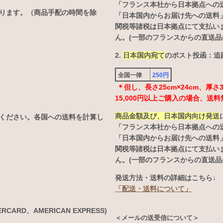
「フランス本社から日本拠点への
なります。（商品手配の時間を除
「日本国内からお届け先への送料
関税等諸税は日本拠点にて支払い
ん。(一部のフランスからの直送品
2.
日本国内宛て
のポスト投函：追跡
全国一律
250円
＊但し、長さ25cm×24cm、厚
15,000円以上ご購入の場合、送料
商品金額及び、日本国内向け発送
ください。各国への送料を計算し
「フランス本社から日本拠点への
「日本国内からお届け先への送料
関税等諸税は日本拠点にて支払い
ん。(一部のフランスからの直送品
発送方法・送料の詳細はこちら↓
「配送・送料について」
ARD、AMERICAN EXPRESS)
＜メールの送受信について＞