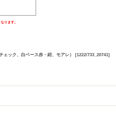
となります。
（チェック、白ベース赤・紺、モアレ）
[
1222/733_20741
]