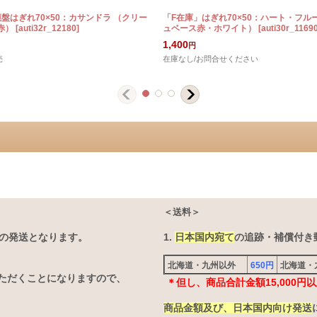
盤はぎれ70×50：カサンドラ （クリー
「F在庫」はぎれ70×50：ハート・フル
赤）
[
auti32r_12180
]
ュベース赤・ホワイト）
[
auti30r_1169
1,400
円
売
在庫なし/お問合せください
＜送料＞
の発送となります。
1.
日本国内宛て
の追跡・補償付き郵
北海道・九州以外
650円
北海道
ただくことになりますので、
＊但し、商品合計金額15,000
商品金額及び、日本国内向け発送