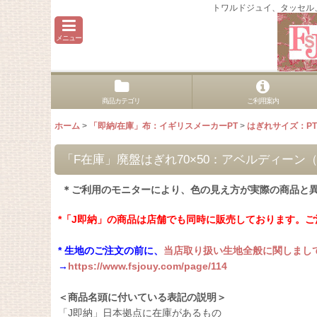
トワルドジュイ、タッセル
メニュー
商品カテゴリ
ご利用案内
ホーム
>
「即納/在庫」布：イギリスメーカーPT
>
はぎれサイズ：P
「F在庫」廃盤はぎれ70×50：アベルディー
＊ご利用のモニターにより、色の見え方が実際の商品と
*「J即納」の商品は店舗でも同時に販売しております。
* 生地のご注文の前に、
当店取り扱い生地全般に関しまし
→
https://www.fsjouy.com/page/114
＜商品名頭に付いている表記の説明＞
「J即納」日本拠点に在庫があるもの