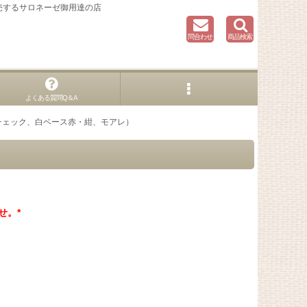
売するサロネーゼ御用達の店
問合わせ
商品検索
よくある質問Q＆A
（チェック、白ベース赤・紺、モアレ）
せ。*