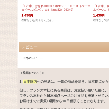
「F在庫」はぎれ70×50：ポエット・ローズ（ベージ
「F在庫」廃
ュベースピンク、白）
[
auti32r_09340
]
ムベース、
1,490
1,430
円
円
在庫なし/お問合せください
在庫なし/完
レビュー
0
件のレビュー
＜発送について＞
1.
日本国内
への発送は、
一部の商品を除き、日本拠点から
但し、フランス本社にある商品は、お支払い頂いた後に、
フランス本社から日本拠点へ一旦ご注文品を発送させてい
お届けまでに実質1週間から10日程頂くことになります。