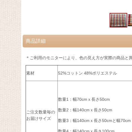
商品詳細
＊ご利用のモニターにより、色の見え方が実際の商品と
素材
52%コットン 48%ポリエステル
数量1：幅70cmｘ長さ50cm
数量2：幅140cmｘ長さ50cm
ご注文数量毎の
お届けサイズ
数量3：
幅140cmｘ長さ50cmと
幅70c
数量4：幅140cmｘ長さ100cm