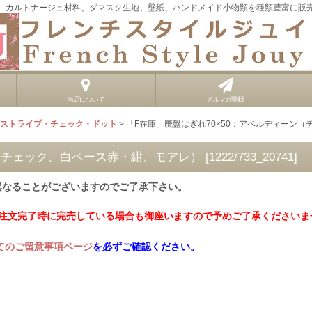
、カルトナージュ材料、ダマスク生地、壁紙、ハンドメイド小物類を種類豊富に販
当店について
メルマガ登録
Tストライプ・チェック・ドット
>
「F在庫」廃盤はぎれ70×50：アベルディーン
ン（チェック、白ベース赤・紺、モアレ）
[
1222/733_20741
]
異なることがございますのでご了承下さい。
ご注文完了時に完売している場合も御座いますので予めご了承くださいま
てのご留意事項ページ
を必ずご確認ください。