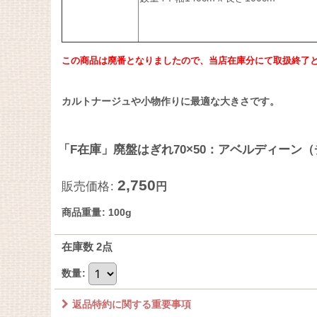
この商品は廃番となりましたので、当店在庫分にて取扱終了
カルトナージュや小物作りに最適な大きさです。
「F在庫」廃盤はぎれ70×50：アベルディーン
2,750
販売価格
:
円
商品重量
:
100g
在庫数 2点
数量
:
返品特約に関する重要事項