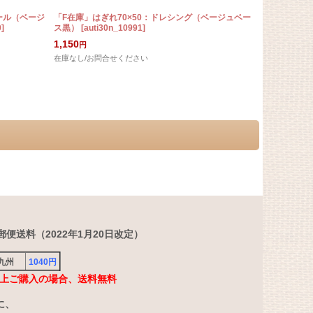
ール（ベージ
「F在庫」はぎれ70×50：ドレシング（ベージュベー
「F在庫」はぎ
0
]
ス黒）
[
auti30n_10991
]
（生成りベー
1,150
3,000
円
円
在庫なし/お問合せください
在庫なし/お問
便送料（2022年1月20日改定）
・九州
1040円
円以上ご購入の場合、送料無料
に、