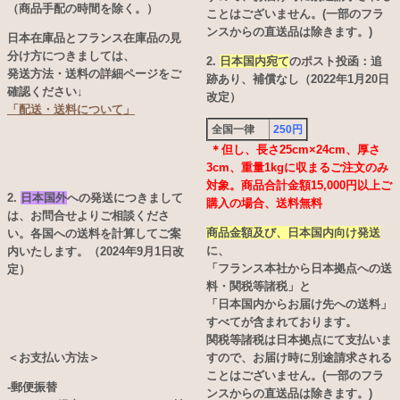
（商品手配の時間を除く。）
ことはございません。(一部のフラ
ンスからの直送品は除きます。)
日本在庫品とフランス在庫品の見
分け方につきましては、
2.
日本国内宛て
のポスト投函：追
発送方法・送料の詳細ページをご
跡あり、補償なし（2022年1月20日
確認ください↓
改定）
「配送・送料について」
全国一律
250円
＊但し、長さ25cm×24cm、厚さ
3cm、重量1kgに収まるご注文のみ
対象。商品合計金額15,000円以上ご
2.
日本国外
への発送につきまして
購入の場合、送料無料
は、お問合せよりご相談くださ
商品金額及び、日本国内向け発送
い。各国への送料を計算してご案
に、
内いたします。（2024年9月1日改
「フランス本社から日本拠点への送
定）
料・関税等諸税」と
「日本国内からお届け先への送料」
すべてが含まれております。
関税等諸税は日本拠点にて支払いま
＜お支払い方法＞
すので、お届け時に別途請求される
ことはございません。(一部のフラ
-郵便振替
ンスからの直送品は除きます。)