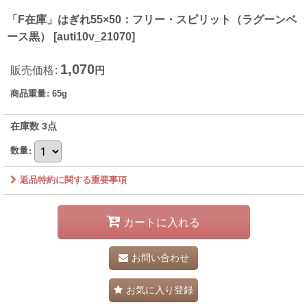
「F在庫」はぎれ55×50：フリー・スピリット（ラグーンベ
ース黒）
[
auti10v_21070
]
1,070
販売価格
:
円
商品重量
:
65g
在庫数 3点
数量
:
返品特約に関する重要事項
カートに入れる
お問い合わせ
お気に入り登録