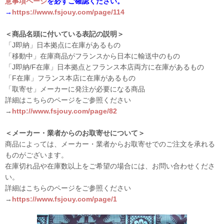
意事項ページ
を必ずご確認ください。
→
https://www.fsjouy.com/page/114
＜商品名頭に付いている表記の説明＞
「J即納」日本拠点に在庫があるもの
「移動中」在庫商品がフランスから日本に輸送中のもの
「J即納/F在庫」日本拠点とフランス本店両方に在庫があるもの
「F在庫」フランス本店に在庫があるもの
「取寄せ」メーカーに発注が必要になる商品
詳細はこちらのページをご参照ください
→
http://www.fsjouy.com/page/82
＜メーカー・業者からのお取寄せについて＞
商品によっては、メーカー・業者からお取寄せでのご注文を承れる
ものがございます。
在庫切れ品や在庫数以上をご希望の場合には、お問い合わせくださ
い。
詳細はこちらのページをご参照ください
→
https://www.fsjouy.com/page/1