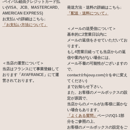
-ペイパル経由クレジットカード払
い(VISA、JCB、MASTERCARD、
発送方法・送料の詳細はこちら↓
AMERICAN EXPRESS)
「配送・送料について」
お支払いの詳細はこちら↓
「お支払い方法について」
＜メールの送受信について＞
基本的に2営業日以内に
メールの返信をさせていただいてお
ります。
もし4営業日経っても当店からの返
信や案内がない場合には、
＜当店の運営について＞
メール不着の可能性がございますの
当店はフランスにて事業登録して
で、
おります「AYAFRANCE」にて運
contact☆fsjouy.com(☆を＠に変え
営されております。
てください)
までお知らせ下さい。
また、お客様のメールボックスの設
定が原因で、
当店からのメールがお客様に届かな
い場合もあります。
「よくある質問」
ページのQ1-1部
分をご参照の上、
お客様のメールボックスの設定をご