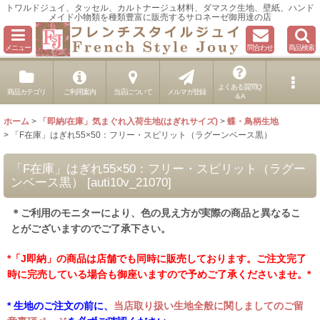
トワルドジュイ、タッセル、カルトナージュ材料、ダマスク生地、壁紙、ハンド
メイド小物類を種類豊富に販売するサロネーゼ御用達の店
メニュー
問合わせ
商品検索
よくある質問Q
商品カテゴリ
ご利用案内
当店について
メルマガ登録
＆A
ホーム
>
「即納/在庫」気まぐれ入荷生地(はぎれサイズ)
>
蝶・鳥柄生地
>
「F在庫」はぎれ55×50：フリー・スピリット（ラグーンベース黒）
「F在庫」はぎれ55×50：フリー・スピリット（ラグー
ンベース黒）
[
auti10v_21070
]
＊ご利用のモニターにより、色の見え方が実際の商品と異なるこ
とがございますのでご了承下さい。
*「J即納」の商品は店舗でも同時に販売しております。ご注文完了
時に完売している場合も御座いますので予めご了承くださいませ。*
* 生地のご注文の前に、
当店取り扱い生地全般に関しましてのご留