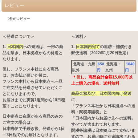
レビュー
0
件のレビュー
＜発送について＞
＜送料＞
1.
日本国内
への発送は、
一部の商
1.
日本国内宛て
の追跡・補償付き
品を除き、日本拠点からの発送と
郵便送料（2022年1月20日改定）
なります。
北海道・九州
650
北海道・
1040
但し、フランス本社にある商品
以外
円
九州
円
は、お支払い頂いた後に、
＊但し、商品合計金額15,000円以
フランス本社から日本拠点へ一旦
上ご購入の場合、送料無料
ご注文品を発送させていただくこ
商品金額及び、日本国内向け発送
とになりますので、
に、
お届けまでに実質1週間から10日程
「フランス本社から日本拠点への送
頂くことになります。
料・関税等諸税」と
日本拠点に在庫がある商品のみの
「日本国内からお届け先への送料」
ご注文の場合は、
すべてが含まれております。
日本郵便で手続き後、発送から1日
関税等諸税は日本拠点にて支払いま
～3日程でのお届けとなります。
すので、お届け時に別途請求される