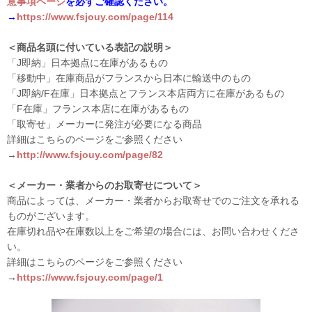
意事項ページ
を必ずご確認ください。
→
https://www.fsjouy.com/page/114
＜商品名頭に付いている表記の説明＞
「J即納」日本拠点に在庫があるもの
「移動中」在庫商品がフランスから日本に輸送中のもの
「J即納/F在庫」日本拠点とフランス本店両方に在庫があるもの
「F在庫」フランス本店に在庫があるもの
「取寄せ」メーカーに発注が必要になる商品
詳細はこちらのページをご参照ください
→
http://www.fsjouy.com/page/82
＜メーカー・業者からのお取寄せについて＞
商品によっては、メーカー・業者からお取寄せでのご注文を承れる
ものがございます。
在庫切れ品や在庫数以上をご希望の場合には、お問い合わせくださ
い。
詳細はこちらのページをご参照ください
→
https://www.fsjouy.com/page/1