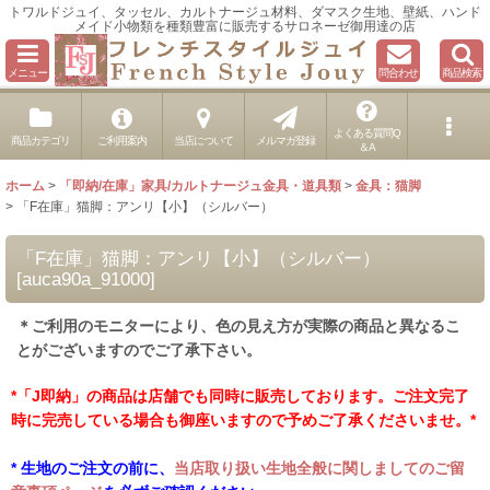
トワルドジュイ、タッセル、カルトナージュ材料、ダマスク生地、壁紙、ハンド
メイド小物類を種類豊富に販売するサロネーゼ御用達の店
メニュー
問合わせ
商品検索
よくある質問Q
商品カテゴリ
ご利用案内
当店について
メルマガ登録
＆A
ホーム
>
「即納/在庫」家具/カルトナージュ金具・道具類
>
金具：猫脚
>
「F在庫」猫脚：アンリ【小】（シルバー）
「F在庫」猫脚：アンリ【小】（シルバー）
[
auca90a_91000
]
＊ご利用のモニターにより、色の見え方が実際の商品と異なるこ
とがございますのでご了承下さい。
*「J即納」の商品は店舗でも同時に販売しております。ご注文完了
時に完売している場合も御座いますので予めご了承くださいませ。*
* 生地のご注文の前に、
当店取り扱い生地全般に関しましてのご留