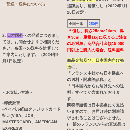
「配送・送料について」
追跡あり、補償なし（2022年1月
20日改定）
全国一律
250円
＊但し、長さ25cm×24cm、厚
2.
日本国外
への発送につきまし
さ3cm、重量1kgに収まるご注文
ては、お問合せよりご相談くだ
のみ対象。商品合計金額15,000
さい。各国への送料を計算して
円以上ご購入の場合、送料無料
ご案内いたします。（2024年9
商品金額及び、日本国内向け発
月1日改定）
送
に、
「フランス本社から日本拠点へ
の送料・関税等諸税」と
「日本国内からお届け先への送
料」すべてが含まれておりま
＜お支払い方法＞
す。
-郵便振替
関税等諸税は日本拠点にて支払
-ペイパル経由クレジットカード
いますので、お届け時に別途請
払い(VISA、JCB、
求されることはございません。
MASTERCARD、AMERICAN
(一部のフランスからの直送品は
EXPRESS)