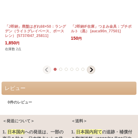
「J即納」廃盤はぎれ68×50：ラング
「J即納/F在庫」つまみ金具：プチポ
デン（ライトグレイベース、ポース
ルト（黒）
[
auca90n_77501
]
レン）
[
5737/047_25811
]
[
150
円
1,850
円
在庫数 2点
レビュー
0
件のレビュー
＜発送について＞
＜送料＞
1.
日本国内
への発送は、
一部の
1.
日本国内宛て
の追跡・補償付