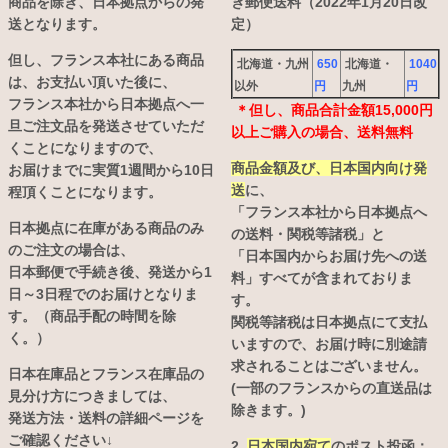
商品を除き、日本拠点からの発
き郵便送料（2022年1月20日改
送となります。
定）
但し、フランス本社にある商品
北海道・九州
650
北海道・
1040
は、お支払い頂いた後に、
以外
円
九州
円
フランス本社から日本拠点へ一
＊但し、商品合計金額15,000円
旦ご注文品を発送させていただ
以上ご購入の場合、送料無料
くことになりますので、
商品金額及び、日本国内向け発
お届けまでに実質1週間から10日
送
に、
程頂くことになります。
「フランス本社から日本拠点へ
日本拠点に在庫がある商品のみ
の送料・関税等諸税」と
のご注文の場合は、
「日本国内からお届け先への送
日本郵便で手続き後、発送から1
料」すべてが含まれておりま
日～3日程でのお届けとなりま
す。
す。（商品手配の時間を除
関税等諸税は日本拠点にて支払
く。）
いますので、お届け時に別途請
求されることはございません。
日本在庫品とフランス在庫品の
(一部のフランスからの直送品は
見分け方につきましては、
除きます。)
発送方法・送料の詳細ページを
ご確認ください↓
2.
日本国内宛て
のポスト投函：