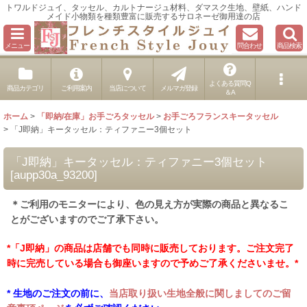
トワルドジュイ、タッセル、カルトナージュ材料、ダマスク生地、壁紙、ハンド
メイド小物類を種類豊富に販売するサロネーゼ御用達の店
メニュー
問合わせ
商品検索
よくある質問Q
商品カテゴリ
ご利用案内
当店について
メルマガ登録
＆A
ホーム
>
「即納/在庫」お手ごろタッセル
>
お手ごろフランスキータッセル
>
「J即納」キータッセル：ティファニー3個セット
「J即納」キータッセル：ティファニー3個セット
[
aupp30a_93200
]
＊ご利用のモニターにより、色の見え方が実際の商品と異なるこ
とがございますのでご了承下さい。
*「J即納」の商品は店舗でも同時に販売しております。ご注文完了
時に完売している場合も御座いますので予めご了承くださいませ。*
* 生地のご注文の前に、
当店取り扱い生地全般に関しましてのご留