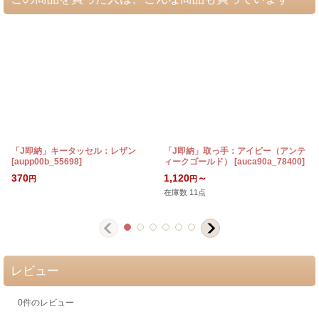
「J即納」キータッセル：レザン
「J即納」取っ手：アイビー（アンテ
[
aupp00b_55698
]
ィークゴールド）
[
auca90a_78400
]
[
370
1,120
～
円
円
在庫数 11点
レビュー
0
件のレビュー