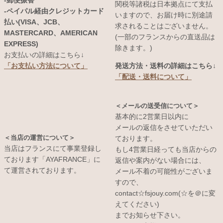
関税等諸税は日本拠点にて支払
-ペイパル経由クレジットカード
いますので、お届け時に別途請
払い(VISA、JCB、
求されることはございません。
MASTERCARD、AMERICAN
(一部のフランスからの直送品は
EXPRESS)
除きます。)
お支払いの詳細はこちら↓
発送方法・送料の詳細はこちら↓
「お支払い方法について」
「配送・送料について」
＜メールの送受信について＞
基本的に2営業日以内に
メールの返信をさせていただい
＜当店の運営について＞
ております。
当店はフランスにて事業登録し
もし4営業日経っても当店からの
ております「AYAFRANCE」に
返信や案内がない場合には、
て運営されております。
メール不着の可能性がございま
すので、
contact☆fsjouy.com(☆を＠に変
えてください)
までお知らせ下さい。