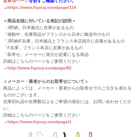
意事項ページ
を必ずご確認ください。
→
https://www.fsjouy.com/page/114
＜商品名頭に付いている表記の説明＞
「J即納」日本拠点に在庫があるもの
「移動中」在庫商品がフランスから日本に輸送中のもの
「J即納/F在庫」日本拠点とフランス本店両方に在庫があるもの
「F在庫」フランス本店に在庫があるもの
「取寄せ」メーカーに発注が必要になる商品
詳細はこちらのページをご参照ください
→
http://www.fsjouy.com/page/82
＜メーカー・業者からのお取寄せについて＞
商品によっては、メーカー・業者からお取寄せでのご注文を承れる
ものがございます。
在庫切れ品や在庫数以上をご希望の場合には、お問い合わせくださ
い。
詳細はこちらのページをご参照ください
→
https://www.fsjouy.com/page/1