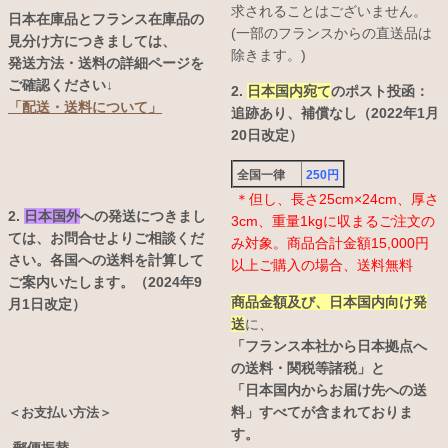
求されることはございません。
日本在庫品とフランス在庫品の
(一部のフランスからの直送品は
見分け方につきましては、
除きます。)
発送方法・送料の詳細ページを
ご確認ください↓
2.
日本国内宛て
のポスト投函：
「配送・送料について」
追跡あり、補償なし（2022年1月
20日改定）
全国一律
250円
＊但し、長さ25cm×24cm、厚さ
2.
日本国外
への発送につきまし
3cm、重量1kgに収まるご注文の
ては、お問合せよりご相談くだ
み対象。商品合計金額15,000円
さい。各国への送料を計算して
以上ご購入の場合、送料無料
ご案内いたします。（2024年9
商品金額及び、日本国内向け発
月1日改定）
送
に、
「フランス本社から日本拠点へ
の送料・関税等諸税」と
「日本国内からお届け先への送
料」すべてが含まれておりま
＜お支払い方法＞
す。
-郵便振替