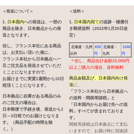
＜発送について＞
＜送料＞
1.
日本国内
への発送は、
一部の
1.
日本国内宛て
の追跡・補償付
商品を除き、日本拠点からの発
き郵便送料（2022年1月20日改
送となります。
定）
但し、フランス本社にある商品
北海道・九州
650
北海道・
1040
は、お支払い頂いた後に、
以外
円
九州
円
フランス本社から日本拠点へ一
＊但し、商品合計金額15,000円
旦ご注文品を発送させていただ
以上ご購入の場合、送料無料
くことになりますので、
商品金額及び、日本国内向け発
お届けまでに実質1週間から10日
送
に、
程頂くことになります。
「フランス本社から日本拠点へ
日本拠点に在庫がある商品のみ
の送料・関税等諸税」と
のご注文の場合は、
「日本国内からお届け先への送
日本郵便で手続き後、発送から1
料」すべてが含まれておりま
日～3日程でのお届けとなりま
す。
す。（商品手配の時間を除
関税等諸税は日本拠点にて支払
く。）
いますので、お届け時に別途請