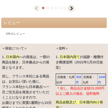
レビュー
0
件のレビュー
＜発送について＞
＜送料＞
1.
日本国内
への発送は、
一部の
1.
日本国内宛て
の追跡・補償付
商品を除き、日本拠点からの発
き郵便送料（2022年1月20日改
送となります。
定）
但し、フランス本社にある商品
北海道・九州
650
北海道・
1040
は、お支払い頂いた後に、
以外
円
九州
円
フランス本社から日本拠点へ一
＊但し、商品合計金額15,000円
旦ご注文品を発送させていただ
以上ご購入の場合、送料無料
くことになりますので、
商品金額及び、日本国内向け発
お届けまでに実質1週間から10日
送
に、