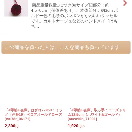
商品重量数量1につき8gサイズ紐部分：約
4.5~6cm（個体差あり）、本体部分：約3cm ボ
ルドー色の毛糸のポンポンがかわいいタッセル
です。カルトナージュなどのハンドメイドはも
ち…
この商品を買った人は、こんな商品も買っています
「J即納/F在庫」はぎれ72×50：ミラ
「J即納/F在庫」取っ手：ローズトリ
ノ（色番19）ベロアオールドローズ
ム12.5cm（ホワイト&ゴールド）
[
tvti38r_06171
]
[
auca90b_71001
]
2,300
1,920
～
円
円