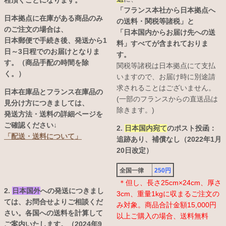
程頂くことになります。
「フランス本社から日本拠点へ
日本拠点に在庫がある商品のみ
の送料・関税等諸税」と
のご注文の場合は、
「日本国内からお届け先への送
日本郵便で手続き後、発送から1
料」すべてが含まれておりま
日～3日程でのお届けとなりま
す。
す。（商品手配の時間を除
関税等諸税は日本拠点にて支払
く。）
いますので、お届け時に別途請
求されることはございません。
日本在庫品とフランス在庫品の
(一部のフランスからの直送品は
見分け方につきましては、
除きます。)
発送方法・送料の詳細ページを
ご確認ください↓
2.
日本国内宛て
のポスト投函：
「配送・送料について」
追跡あり、補償なし（2022年1月
20日改定）
全国一律
250円
＊但し、長さ25cm×24cm、厚さ
2.
日本国外
への発送につきまし
3cm、重量1kgに収まるご注文の
ては、お問合せよりご相談くだ
み対象。商品合計金額15,000円
さい。各国への送料を計算して
以上ご購入の場合、送料無料
ご案内いたします。（2024年9