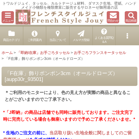
トワルドジュイ、タッセル、カルトナージュ材料、ダマスク生地、壁紙、ハンド
メイド小物類を種類豊富に販売するサロネーゼ御用達の店
メニュー
問合わせ
商品検索
よくある質問Q
商品カテゴリ
ご利用案内
当店について
メルマガ登録
＆A
ホーム
>
「即納/在庫」お手ごろタッセル
>
お手ごろフランスキータッセル
>
「F在庫」飾りポンポン3cm（オールドローズ）
「F在庫」飾りポンポン3cm（オールドローズ）
[
aupp30r_93501
]
＊ご利用のモニターにより、色の見え方が実際の商品と異なるこ
とがございますのでご了承下さい。
*「J即納」の商品は店舗でも同時に販売しております。ご注文完了
時に完売している場合も御座いますので予めご了承くださいませ。*
* 生地のご注文の前に、
当店取り扱い生地全般に関しましてのご留