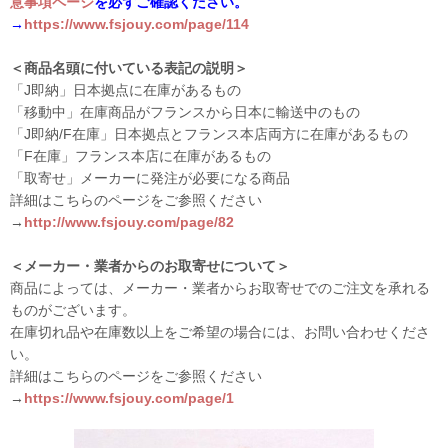
意事項ページ
を必ずご確認ください。
→
https://www.fsjouy.com/page/114
＜商品名頭に付いている表記の説明＞
「J即納」日本拠点に在庫があるもの
「移動中」在庫商品がフランスから日本に輸送中のもの
「J即納/F在庫」日本拠点とフランス本店両方に在庫があるもの
「F在庫」フランス本店に在庫があるもの
「取寄せ」メーカーに発注が必要になる商品
詳細はこちらのページをご参照ください
→
http://www.fsjouy.com/page/82
＜メーカー・業者からのお取寄せについて＞
商品によっては、メーカー・業者からお取寄せでのご注文を承れる
ものがございます。
在庫切れ品や在庫数以上をご希望の場合には、お問い合わせくださ
い。
詳細はこちらのページをご参照ください
→
https://www.fsjouy.com/page/1