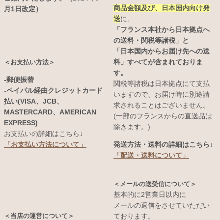
商品金額及び、日本国内向け発
月1日改定）
送
に、
「フランス本社から日本拠点へ
の送料・関税等諸税」と
「日本国内からお届け先への送
料」すべてが含まれておりま
＜お支払い方法＞
す。
-郵便振替
関税等諸税は日本拠点にて支払
-ペイパル経由クレジットカード
いますので、お届け時に別途請
払い(VISA、JCB、
求されることはございません。
MASTERCARD、AMERICAN
(一部のフランスからの直送品は
EXPRESS)
除きます。)
お支払いの詳細はこちら↓
発送方法・送料の詳細はこちら↓
「お支払い方法について」
「配送・送料について」
＜メールの送受信について＞
基本的に2営業日以内に
メールの返信をさせていただい
＜当店の運営について＞
ております。