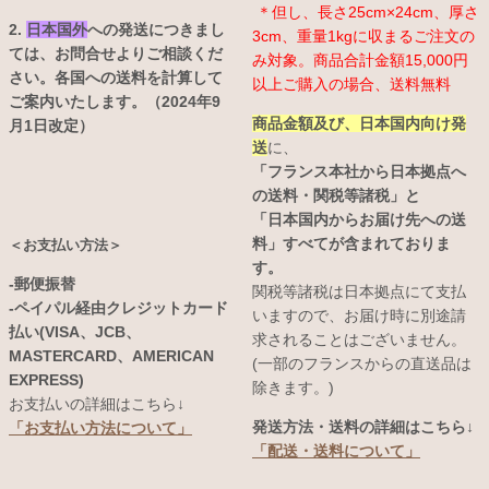
＊但し、長さ25cm×24cm、厚さ
2.
日本国外
への発送につきまし
3cm、重量1kgに収まるご注文の
ては、お問合せよりご相談くだ
み対象。商品合計金額15,000円
さい。各国への送料を計算して
以上ご購入の場合、送料無料
ご案内いたします。（2024年9
商品金額及び、日本国内向け発
月1日改定）
送
に、
「フランス本社から日本拠点へ
の送料・関税等諸税」と
「日本国内からお届け先への送
料」すべてが含まれておりま
＜お支払い方法＞
す。
-郵便振替
関税等諸税は日本拠点にて支払
-ペイパル経由クレジットカード
いますので、お届け時に別途請
払い(VISA、JCB、
求されることはございません。
MASTERCARD、AMERICAN
(一部のフランスからの直送品は
EXPRESS)
除きます。)
お支払いの詳細はこちら↓
発送方法・送料の詳細はこちら↓
「お支払い方法について」
「配送・送料について」