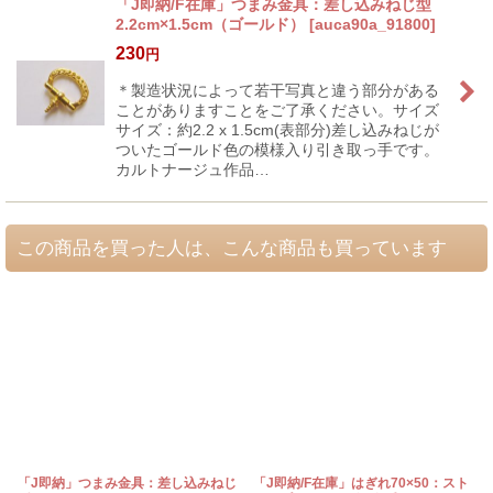
「J即納/F在庫」つまみ金具：差し込みねじ型
2.2cm×1.5cm（ゴールド）
[
auca90a_91800
]
230
円
＊製造状況によって若干写真と違う部分がある
ことがありますことをご了承ください。サイズ
サイズ：約2.2 x 1.5cm(表部分)差し込みねじが
ついたゴールド色の模様入り引き取っ手です。
カルトナージュ作品…
この商品を買った人は、こんな商品も買っています
「J即納」つまみ金具：差し込みねじ
「J即納/F在庫」はぎれ70×50：スト