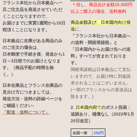
フランス本社から日本拠点へ一
＊但し、商品合計金額15,000円
旦ご注文品を発送させていただ
以上ご購入の場合、送料無料
くことになりますので、
商品金額及び、日本国内向け発
お届けまでに実質1週間から10日
送
に、
程頂くことになります。
「フランス本社から日本拠点へ
日本拠点に在庫がある商品のみ
の送料・関税等諸税」と
のご注文の場合は、
「日本国内からお届け先への送
日本郵便で手続き後、発送から1
料」すべてが含まれておりま
日～3日程でのお届けとなりま
す。
す。（商品手配の時間を除
関税等諸税は日本拠点にて支払
く。）
いますので、お届け時に別途請
求されることはございません。
日本在庫品とフランス在庫品の
(一部のフランスからの直送品は
見分け方につきましては、
除きます。)
発送方法・送料の詳細ページを
ご確認ください↓
2.
日本国内宛て
のポスト投函：
「配送・送料について」
追跡あり、補償なし（2022年1月
20日改定）
全国一律
250円