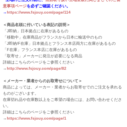
意事項ページ
を必ずご確認ください。
→
https://www.fsjouy.com/page/114
＜商品名頭に付いている表記の説明＞
「J即納」日本拠点に在庫があるもの
「移動中」在庫商品がフランスから日本に輸送中のもの
「J即納/F在庫」日本拠点とフランス本店両方に在庫があるもの
「F在庫」フランス本店に在庫があるもの
「取寄せ」メーカーに発注が必要になる商品
詳細はこちらのページをご参照ください
→
http://www.fsjouy.com/page/82
＜メーカー・業者からのお取寄せについて＞
商品によっては、メーカー・業者からお取寄せでのご注文を承れる
ものがございます。
在庫切れ品や在庫数以上をご希望の場合には、お問い合わせくださ
い。
詳細はこちらのページをご参照ください
→
https://www.fsjouy.com/page/1