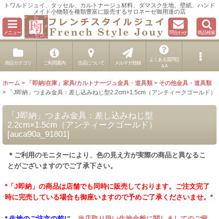
トワルドジュイ、タッセル、カルトナージュ材料、ダマスク生地、壁紙、ハンド
メイド小物類を種類豊富に販売するサロネーゼ御用達の店
メニュー
問合わせ
商品検索
よくある質問Q
商品カテゴリ
ご利用案内
当店について
メルマガ登録
＆A
ホーム
>
「即納/在庫」家具/カルトナージュ金具・道具類
>
その他金具・道具類
>
「J即納」つまみ金具：差し込みねじ型2.2cm×1.5cm（アンティークゴールド）
「J即納」つまみ金具：差し込みねじ型
2.2cm×1.5cm（アンティークゴールド）
[
auca90a_91801
]
＊ご利用のモニターにより、色の見え方が実際の商品と異なるこ
とがございますのでご了承下さい。
*「J即納」の商品は店舗でも同時に販売しております。ご注文完了
時に完売している場合も御座いますので予めご了承くださいませ。*
* 生地のご注文の前に、
当店取り扱い生地全般に関しましてのご留