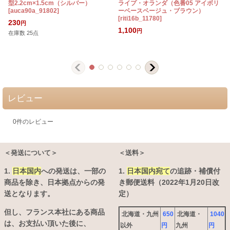
型2.2cm×1.5cm（シルバー）
ライプ・オランダ（色番05 アイボリ
[
auca90a_91802
]
ーベースベージュ・ブラウン）
[
riti16b_11780
]
[
230
円
1,100
円
在庫数 25点
レビュー
0
件のレビュー
＜発送について＞
＜送料＞
1.
日本国内
への発送は、
一部の
1.
日本国内宛て
の追跡・補償付
商品を除き、日本拠点からの発
き郵便送料（2022年1月20日改
送となります。
定）
但し、フランス本社にある商品
北海道・九州
650
北海道・
1040
は、お支払い頂いた後に、
以外
円
九州
円