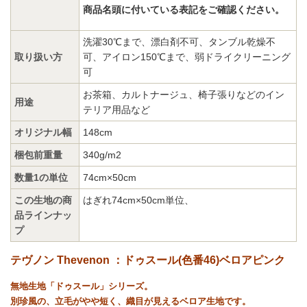
商品名頭に付いている表記をご確認ください。
洗濯30℃まで、漂白剤不可、タンブル乾燥不
取り扱い方
可、アイロン150℃まで、弱ドライクリーニング
可
お茶箱、カルトナージュ、椅子張りなどのイン
用途
テリア用品など
オリジナル幅
148cm
梱包前重量
340g/m2
数量1の単位
74cm×50cm
この生地の商
はぎれ74cm×50cm単位
、
品ラインナッ
プ
テヴノン Thevenon ：ドゥスール(色番46)ベロアピンク
無地生地「ドゥスール」シリーズ。
別珍風の、立毛がやや短く、織目が見えるベロア生地です。