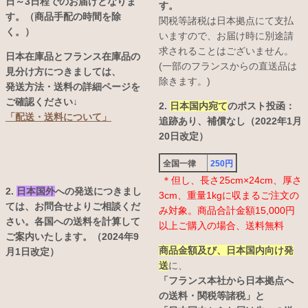
日～3日程でのお届けとなりま
す。
す。（商品手配の時間を除
関税等諸税は日本拠点にて支払
く。）
いますので、お届け時に別途請
求されることはございません。
日本在庫品とフランス在庫品の
(一部のフランスからの直送品は
見分け方につきましては、
除きます。)
発送方法・送料の詳細ページを
ご確認ください↓
2.
日本国内宛て
のポスト投函：
「配送・送料について」
追跡あり、補償なし（2022年1月
20日改定）
全国一律
250円
＊但し、長さ25cm×24cm、厚さ
2.
日本国外
への発送につきまし
3cm、重量1kgに収まるご注文の
ては、お問合せよりご相談くだ
み対象。商品合計金額15,000円
さい。各国への送料を計算して
以上ご購入の場合、送料無料
ご案内いたします。（2024年9
商品金額及び、日本国内向け発
月1日改定）
送
に、
「フランス本社から日本拠点へ
の送料・関税等諸税」と