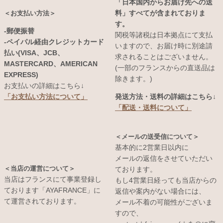
「日本国内からお届け先への送
料」すべてが含まれておりま
＜お支払い方法＞
す。
-郵便振替
関税等諸税は日本拠点にて支払
-ペイパル経由クレジットカード
いますので、お届け時に別途請
払い(VISA、JCB、
求されることはございません。
MASTERCARD、AMERICAN
(一部のフランスからの直送品は
EXPRESS)
除きます。)
お支払いの詳細はこちら↓
発送方法・送料の詳細はこちら↓
「お支払い方法について」
「配送・送料について」
＜メールの送受信について＞
基本的に2営業日以内に
メールの返信をさせていただい
＜当店の運営について＞
ております。
当店はフランスにて事業登録し
もし4営業日経っても当店からの
ております「AYAFRANCE」に
返信や案内がない場合には、
て運営されております。
メール不着の可能性がございま
すので、