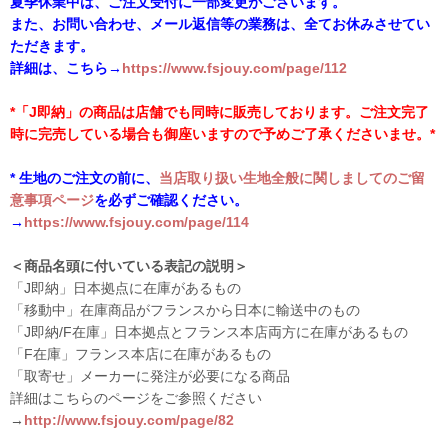
夏季休業中は、ご注文受付に一部変更がございます。
また、お問い合わせ、メール返信等の業務は、全てお休みさせてい
ただきます。
詳細は、こちら→
https://www.fsjouy.com/page/112
*「J即納」の商品は店舗でも同時に販売しております。ご注文完了
時に完売している場合も御座いますので予めご了承くださいませ。*
* 生地のご注文の前に、
当店取り扱い生地全般に関しましてのご留
意事項ページ
を必ずご確認ください。
→
https://www.fsjouy.com/page/114
＜商品名頭に付いている表記の説明＞
「J即納」日本拠点に在庫があるもの
「移動中」在庫商品がフランスから日本に輸送中のもの
「J即納/F在庫」日本拠点とフランス本店両方に在庫があるもの
「F在庫」フランス本店に在庫があるもの
「取寄せ」メーカーに発注が必要になる商品
詳細はこちらのページをご参照ください
→
http://www.fsjouy.com/page/82