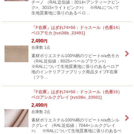
チーノ （RAL近似値：3014<アンティークピン
ク>、3015<ライトピンク>） ※RALについて
生地質裏地に張りのあるベロ…
「F在庫」はぎれ74×50：ドゥスール（色番14）
ベロアモカ
[
tvti38b_23491
]
2,490
円
在庫数 1点
素材ポリエステル100%柄のリピートn/a色モカ
（RAL近似値：8025<ペールブラウン>）
※RALについて生地質裏地に張りのあるベロア
地のインテリアファブリック商品タイプF在庫
（フラ…
「F在庫」はぎれ74×50：ドゥスール（色番15）
ベロアシルクグレイ
[
tvti38n_23501
]
2,490
円
在庫数 2点
素材ポリエステル100%柄のリピートn/a色シル
クグレイ （RAL近似値：7044<シルクグレイ
>） ※RALについて生地質裏地に張りのあるベ