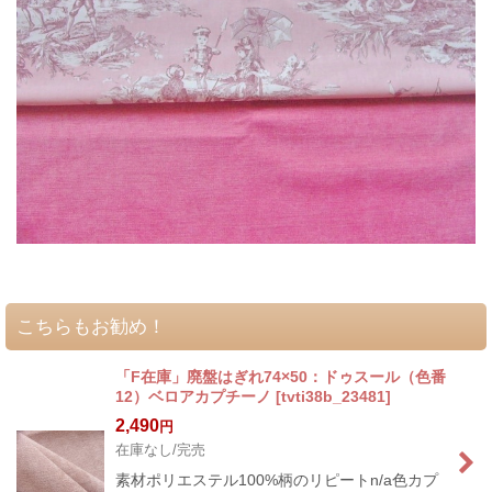
こちらもお勧め！
「F在庫」廃盤はぎれ74×50：ドゥスール（色番
12）ベロアカプチーノ
[
tvti38b_23481
]
2,490
円
在庫なし/完売
素材ポリエステル100%柄のリピートn/a色カプ