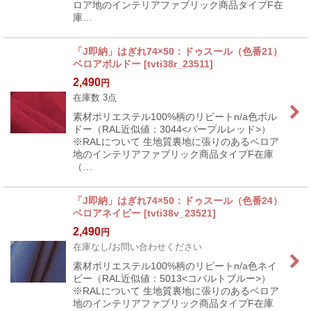
ロア地のインテリアファブリック商品タイプF在
庫…
「J即納」はぎれ74×50：ドゥスール（色番21）
ベロアボルドー
[
tvti38r_23511
]
2,490
円
在庫数 3点
素材ポリエステル100%柄のリピートn/a色ボル
ドー（RAL近似値：3044<パープルレッド>）
※RALについて 生地質裏地に張りのあるベロア
地のインテリアファブリック商品タイプF在庫
（…
「J即納」はぎれ74×50：ドゥスール（色番24）
ベロアネイビー
[
tvti38v_23521
]
2,490
円
在庫なし/お問い合わせください
素材ポリエステル100%柄のリピートn/a色ネイ
ビー（RAL近似値：5013<コバルトブルー>）
※RALについて 生地質裏地に張りのあるベロア
地のインテリアファブリック商品タイプF在庫