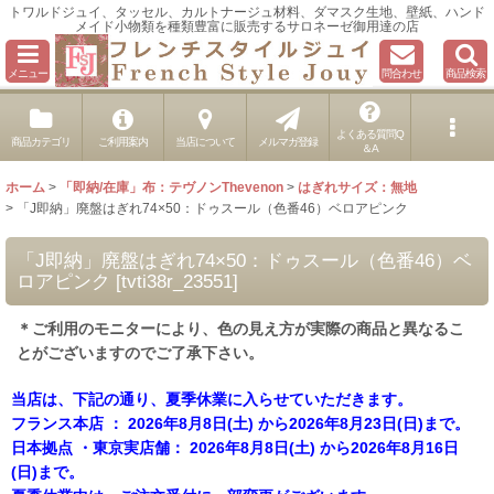
トワルドジュイ、タッセル、カルトナージュ材料、ダマスク生地、壁紙、ハンド
メイド小物類を種類豊富に販売するサロネーゼ御用達の店
メニュー
問合わせ
商品検索
よくある質問Q
商品カテゴリ
ご利用案内
当店について
メルマガ登録
＆A
ホーム
>
「即納/在庫」布：テヴノンThevenon
>
はぎれサイズ：無地
>
「J即納」廃盤はぎれ74×50：ドゥスール（色番46）ベロアピンク
「J即納」廃盤はぎれ74×50：ドゥスール（色番46）ベ
ロアピンク
[
tvti38r_23551
]
＊ご利用のモニターにより、色の見え方が実際の商品と異なるこ
とがございますのでご了承下さい。
当店は、下記の通り、夏季休業に入らせていただきます。
フランス本店 ： 2026年8月8日(土) から2026年8月23日(日)まで。
日本拠点 ・東京実店舗： 2026年8月8日(土) から2026年8月16日
(日)まで。