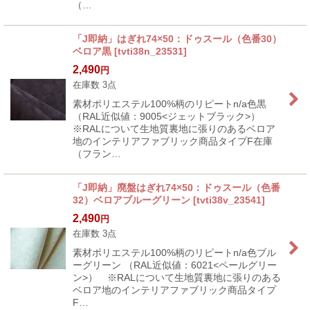
（…
「J即納」はぎれ74×50：ドゥスール（色番30）
ベロア黒
[
tvti38n_23531
]
2,490
円
在庫数 3点
素材ポリエステル100%柄のリピートn/a色黒
（RAL近似値：9005<ジェットブラック>）
※RALについて生地質裏地に張りのあるベロア
地のインテリアファブリック商品タイプF在庫
（フラン…
「J即納」廃盤はぎれ74×50：ドゥスール（色番
32）ベロアブルーグリーン
[
tvti38v_23541
]
2,490
円
在庫数 3点
素材ポリエステル100%柄のリピートn/a色ブル
ーグリーン （RAL近似値：6021<ペールグリー
ン>） ※RALについて生地質裏地に張りのある
ベロア地のインテリアファブリック商品タイプ
F…