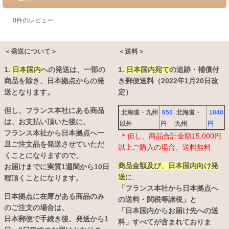
0
件のレビュー
＜発送について＞
＜送料＞
1.
日本国内
への発送は、
一部の
1.
日本国内宛て
の追跡・補償付
商品を除き、日本拠点からの発
き郵便送料（2022年1月20日改
送となります。
定）
但し、フランス本社にある商品
北海道・九州
650
北海道・
1040
は、お支払い頂いた後に、
以外
円
九州
円
フランス本社から日本拠点へ一
＊但し、商品合計金額15,000円
旦ご注文品を発送させていただ
以上ご購入の場合、送料無料
くことになりますので、
商品金額及び、日本国内向け発
お届けまでに実質1週間から10日
送
に、
程頂くことになります。
「フランス本社から日本拠点へ
日本拠点に在庫がある商品のみ
の送料・関税等諸税」と
のご注文の場合は、
「日本国内からお届け先への送
日本郵便で手続き後、発送から1
料」すべてが含まれておりま