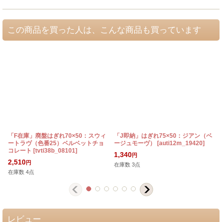
この商品を買った人は、こんな商品も買っています
「F在庫」廃盤はぎれ70×50：スウィ
「J即納」はぎれ75×50：ジアン（ベ
ートラヴ（色番25）ベルベットチョ
ージュモーヴ）
[
auti12m_19420
]
コレート
[
tvti38b_08101
]
1,340
円
2,510
円
在庫数 3点
在庫数 4点
レビュー