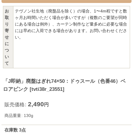
お
テヴノン社生地（廃盤品を除く）の場合、1〜4m程ですと数
取
ヶ月お時間いただく場合が多いですが（複数のご要望が同時
り
にある場合は例外）、カーテン制作など量多めに必要な場合
寄
には早めに入荷できる場合があります。お問い合わせくださ
せ
い。
に
つ
い
て
「J即納」廃盤はぎれ74×50：ドゥスール（色番46）ベ
ロアピンク
[
tvti38r_23551
]
2,490
販売価格
:
円
商品重量
:
130g
在庫数 3点