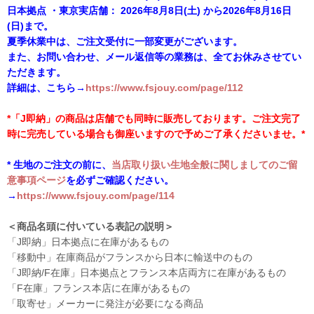
日本拠点 ・東京実店舗： 2026年8月8日(土) から2026年8月16日
(日)まで。
夏季休業中は、ご注文受付に一部変更がございます。
また、お問い合わせ、メール返信等の業務は、全てお休みさせてい
ただきます。
詳細は、こちら→
https://www.fsjouy.com/page/112
*「J即納」の商品は店舗でも同時に販売しております。ご注文完了
時に完売している場合も御座いますので予めご了承くださいませ。*
* 生地のご注文の前に、
当店取り扱い生地全般に関しましてのご留
意事項ページ
を必ずご確認ください。
→
https://www.fsjouy.com/page/114
＜商品名頭に付いている表記の説明＞
「J即納」日本拠点に在庫があるもの
「移動中」在庫商品がフランスから日本に輸送中のもの
「J即納/F在庫」日本拠点とフランス本店両方に在庫があるもの
「F在庫」フランス本店に在庫があるもの
「取寄せ」メーカーに発注が必要になる商品