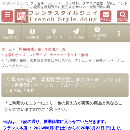
トワルドジュイ、タッセル、カルトナージュ材料、ダマスク生地、壁紙、ハンド
メイド小物類を種類豊富に販売するサロネーゼ御用達の店
メニュー
問合わせ
商品検索
よくある質問Q
商品カテゴリ
ご利用案内
当店について
メルマガ登録
＆A
ホーム
>
「即納/在庫」布：その他メーカー
>
はぎれサイズ：ストライプ・チェック・ドット・無地
>
「J即納/F在庫」素材変更廃盤はぎれ70×50：アシュレイ（色番54：ベージュ・
ブルーグリーン）
「J即納/F在庫」素材変更廃盤はぎれ70×50：アシュレ
イ（色番54：ベージュ・ブルーグリーン）
[
auti36v_24021
]
＊ご利用のモニターにより、色の見え方が実際の商品と異なるこ
とがございますのでご了承下さい。
当店は、下記の通り、夏季休業に入らせていただきます。
フランス本店 ： 2026年8月8日(土) から2026年8月23日(日)まで。