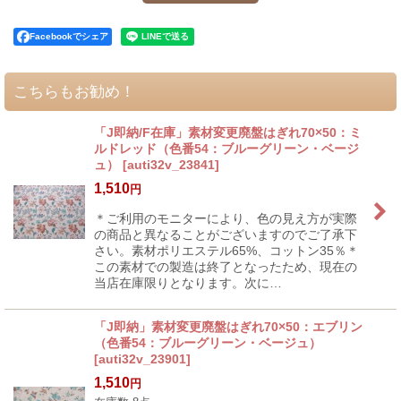
Facebookでシェア
こちらもお勧め！
「J即納/F在庫」素材変更廃盤はぎれ70×50：ミ
ルドレッド（色番54：ブルーグリーン・ベージ
ュ）
[
auti32v_23841
]
1,510
円
＊ご利用のモニターにより、色の見え方が実際
の商品と異なることがございますのでご了承下
さい。素材ポリエステル65%、コットン35％＊
この素材での製造は終了となったため、現在の
当店在庫限りとなります。次に…
「J即納」素材変更廃盤はぎれ70×50：エブリン
（色番54：ブルーグリーン・ベージュ）
[
auti32v_23901
]
1,510
円