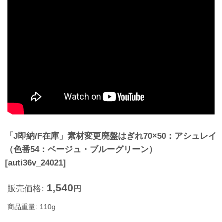
「J即納/F在庫」素材変更廃盤はぎれ70×50：アシュレイ
（色番54：ベージュ・ブルーグリーン）
[
auti36v_24021
]
1,540
販売価格
:
円
商品重量
:
110g