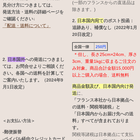
(一部のフランスからの直送品は
見分け方につきましては、
除きます。)
発送方法・送料の詳細ページを
ご確認ください↓
2.
日本国内宛て
のポスト投函：
「配送・送料について」
追跡あり、補償なし（2022年1月
20日改定）
全国一律
250円
＊但し、長さ25cm×24cm、厚さ
2.
日本国外
への発送につきまし
3cm、重量1kgに収まるご注文の
ては、お問合せよりご相談くだ
み対象。商品合計金額15,000円
さい。各国への送料を計算して
以上ご購入の場合、送料無料
ご案内いたします。（2024年9
商品金額及び、日本国内向け発
月1日改定）
送
に、
「フランス本社から日本拠点へ
の送料・関税等諸税」と
「日本国内からお届け先への送
料」すべてが含まれておりま
＜お支払い方法＞
す。
-郵便振替
関税等諸税は日本拠点にて支払
-ペイパル経由クレジットカード