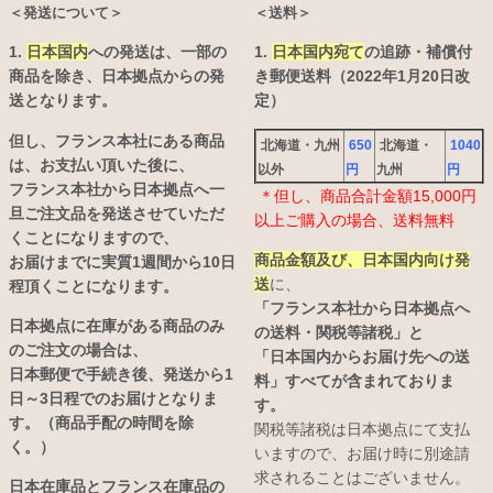
＜発送について＞
＜送料＞
1.
日本国内
への発送は、
一部の
1.
日本国内宛て
の追跡・補償付
商品を除き、日本拠点からの発
き郵便送料（2022年1月20日改
送となります。
定）
但し、フランス本社にある商品
北海道・九州
650
北海道・
1040
は、お支払い頂いた後に、
以外
円
九州
円
フランス本社から日本拠点へ一
＊但し、商品合計金額15,000円
旦ご注文品を発送させていただ
以上ご購入の場合、送料無料
くことになりますので、
商品金額及び、日本国内向け発
お届けまでに実質1週間から10日
送
に、
程頂くことになります。
「フランス本社から日本拠点へ
日本拠点に在庫がある商品のみ
の送料・関税等諸税」と
のご注文の場合は、
「日本国内からお届け先への送
日本郵便で手続き後、発送から1
料」すべてが含まれておりま
日～3日程でのお届けとなりま
す。
す。（商品手配の時間を除
関税等諸税は日本拠点にて支払
く。）
いますので、お届け時に別途請
求されることはございません。
日本在庫品とフランス在庫品の