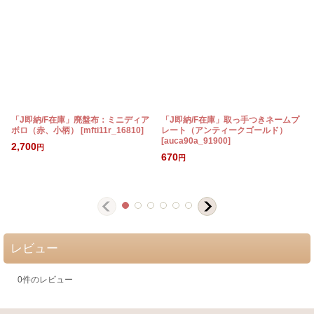
「J即納/F在庫」廃盤布：ミニディア
「J即納/F在庫」取っ手つきネームプ
ボロ（赤、小柄）
[
mfti11r_16810
]
レート（アンティークゴールド）
[
auca90a_91900
]
[
2,700
円
670
円
レビュー
0
件のレビュー