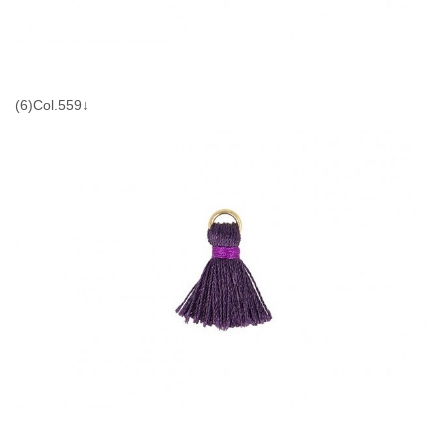
(6)Col.559↓