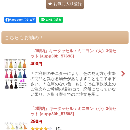
お気に入り登録
Facebookでシェア
こちらもお勧め！
「J即納」キータッセル：ミニヨン（大）3個セ
ット
[
aupp30b_57698
]
400
円
＊ご利用のモニターにより、色の見え方が実際
の商品と異なる場合がありますことをご了承下
さい。＊在庫のない色、もしくは在庫数以上の
ご注文をご希望の場合には、廃盤になっていな
い限り、お取り寄せでのご注文を承…
「J即納」キータッセル：ミニヨン（小）3個セ
ット
[
aupp30b_57598
]
290
円
1
件