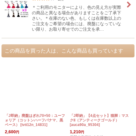
＊ご利用のモニターにより、色の見え方が実際
の商品と異なる場合がありますことをご了承下
さい。＊在庫のない色、もしくは在庫数以上の
ご注文をご希望の場合には、廃盤になっていな
い限り、お取り寄せでのご注文を承…
この商品を買った人は、こんな商品も買っています
「J即納」廃盤はぎれ70×50：ユーフ
「J即納」【4点セット】猫脚：マス
ォリア（コットンハーフパナマ、黒
クII（アンティークゴールド）
ベース）
[
tvti12n_14831
]
[
auca90a_95304
]
[
2,600
1,210
円
円