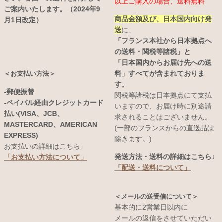
以上ご購入の場合、送料無料
ご案内いたします。（2024年9
商品金額及び、日本国内向け発
月1日改定）
送
に、
「フランス本社から日本拠点へ
の送料・関税等諸税」と
「日本国内からお届け先への送
料」すべてが含まれておりま
＜お支払い方法＞
す。
-郵便振替
関税等諸税は日本拠点にて支払
-ペイパル経由クレジットカード
いますので、お届け時に別途請
払い(VISA、JCB、
求されることはございません。
MASTERCARD、AMERICAN
(一部のフランスからの直送品は
EXPRESS)
除きます。)
お支払いの詳細はこちら↓
発送方法・送料の詳細はこちら↓
「お支払い方法について」
「配送・送料について」
＜メールの送受信について＞
基本的に2営業日以内に
メールの返信をさせていただい