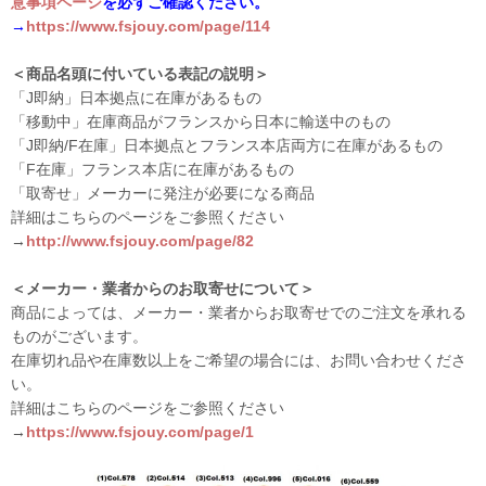
意事項ページ
を必ずご確認ください。
→
https://www.fsjouy.com/page/114
＜商品名頭に付いている表記の説明＞
「J即納」日本拠点に在庫があるもの
「移動中」在庫商品がフランスから日本に輸送中のもの
「J即納/F在庫」日本拠点とフランス本店両方に在庫があるもの
「F在庫」フランス本店に在庫があるもの
「取寄せ」メーカーに発注が必要になる商品
詳細はこちらのページをご参照ください
→
http://www.fsjouy.com/page/82
＜メーカー・業者からのお取寄せについて＞
商品によっては、メーカー・業者からお取寄せでのご注文を承れる
ものがございます。
在庫切れ品や在庫数以上をご希望の場合には、お問い合わせくださ
い。
詳細はこちらのページをご参照ください
→
https://www.fsjouy.com/page/1