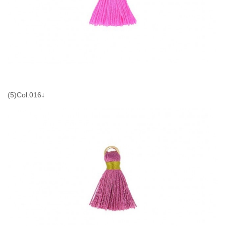
(5)Col.016↓