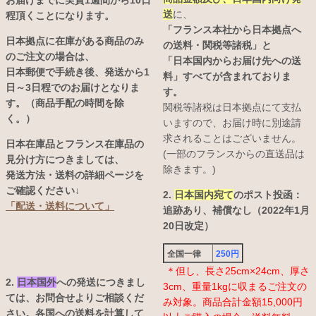
お届けまでに実質1週間から10日
送
に、
程頂くことになります。
「フランス本社から日本拠点へ
日本拠点に在庫がある商品のみ
の送料・関税等諸税」と
のご注文の場合は、
「日本国内からお届け先への送
日本郵便で手続き後、発送から1
料」すべてが含まれておりま
日～3日程でのお届けとなりま
す。
す。（商品手配の時間を除
関税等諸税は日本拠点にて支払
く。）
いますので、お届け時に別途請
求されることはございません。
日本在庫品とフランス在庫品の
(一部のフランスからの直送品は
見分け方につきましては、
除きます。)
発送方法・送料の詳細ページを
ご確認ください↓
2.
日本国内宛て
のポスト投函：
「配送・送料について」
追跡あり、補償なし（2022年1月
20日改定）
全国一律
250円
＊但し、長さ25cm×24cm、厚さ
2.
日本国外
への発送につきまし
3cm、重量1kgに収まるご注文の
ては、お問合せよりご相談くだ
み対象。商品合計金額15,000円
さい。各国への送料を計算して