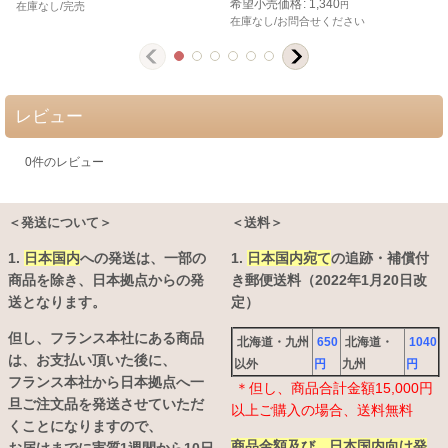
希望小売価格
:
1,340
在庫なし/完売
円
在庫なし/お問合せください
レビュー
0
件のレビュー
＜発送について＞
＜送料＞
1.
日本国内
への発送は、
一部の
1.
日本国内宛て
の追跡・補償付
商品を除き、日本拠点からの発
き郵便送料（2022年1月20日改
送となります。
定）
但し、フランス本社にある商品
北海道・九州
650
北海道・
1040
は、お支払い頂いた後に、
以外
円
九州
円
フランス本社から日本拠点へ一
＊但し、商品合計金額15,000円
旦ご注文品を発送させていただ
以上ご購入の場合、送料無料
くことになりますので、
商品金額及び、日本国内向け発