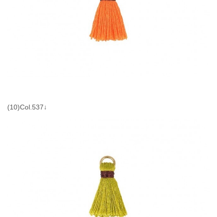
(10)Col.537↓