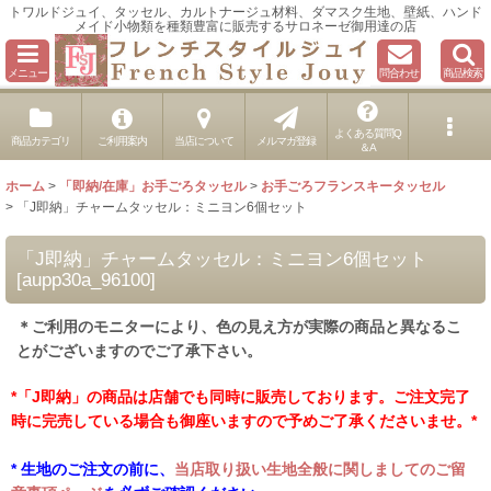
トワルドジュイ、タッセル、カルトナージュ材料、ダマスク生地、壁紙、ハンド
メイド小物類を種類豊富に販売するサロネーゼ御用達の店
メニュー
問合わせ
商品検索
よくある質問Q
商品カテゴリ
ご利用案内
当店について
メルマガ登録
＆A
ホーム
>
「即納/在庫」お手ごろタッセル
>
お手ごろフランスキータッセル
>
「J即納」チャームタッセル：ミニヨン6個セット
「J即納」チャームタッセル：ミニヨン6個セット
[
aupp30a_96100
]
＊ご利用のモニターにより、色の見え方が実際の商品と異なるこ
とがございますのでご了承下さい。
*「J即納」の商品は店舗でも同時に販売しております。ご注文完了
時に完売している場合も御座いますので予めご了承くださいませ。*
* 生地のご注文の前に、
当店取り扱い生地全般に関しましてのご留