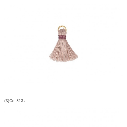
(3)Col.513↓