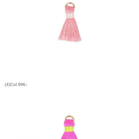
(4)Col.996↓