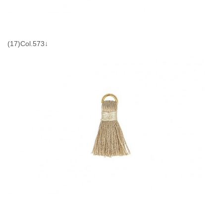
(17)Col.573↓