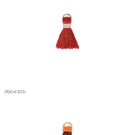
(9)Col.523↓