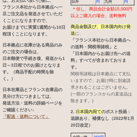
は、お支払い頂いた後に、
以外
円
九州
円
フランス本社から日本拠点へ一
＊但し、商品合計金額15,000円
旦ご注文品を発送させていただ
以上ご購入の場合、送料無料
くことになりますので、
商品金額及び、日本国内向け発
お届けまでに実質1週間から10日
送
に、
程頂くことになります。
「フランス本社から日本拠点へ
日本拠点に在庫がある商品のみ
の送料・関税等諸税」と
のご注文の場合は、
「日本国内からお届け先への送
日本郵便で手続き後、発送から1
料」すべてが含まれておりま
日～3日程でのお届けとなりま
す。
す。（商品手配の時間を除
関税等諸税は日本拠点にて支払
く。）
いますので、お届け時に別途請
求されることはございません。
日本在庫品とフランス在庫品の
(一部のフランスからの直送品は
見分け方につきましては、
除きます。)
発送方法・送料の詳細ページを
ご確認ください↓
2.
日本国内宛て
のポスト投函：
「配送・送料について」
追跡あり、補償なし（2022年1月
20日改定）