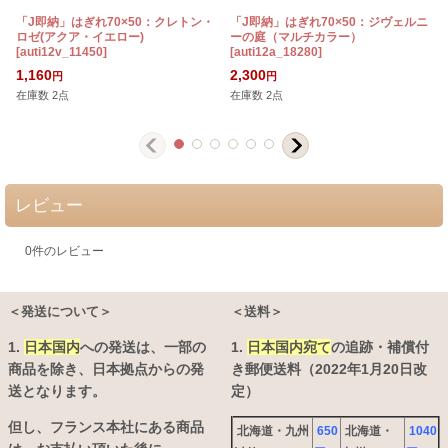
「J即納」はぎれ70×50：クレトン・
「J即納」はぎれ70×50：ジヴェルニ
ロゼ(アクア・イエロー)
ーの庭（マルチカラー）
[
auti12v_11450
]
[
auti12a_18280
]
1,160
2,300
円
円
在庫数 2点
在庫数 2点
レビュー
0
件のレビュー
＜発送について＞
＜送料＞
1.
日本国内
への発送は、
一部の
1.
日本国内宛て
の追跡・補償付
商品を除き、日本拠点からの発
き郵便送料（2022年1月20日改
送となります。
定）
但し、フランス本社にある商品
北海道・九州
650
北海道・
1040