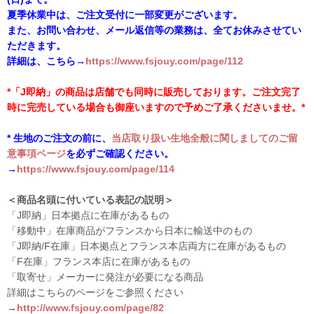
夏季休業中は、ご注文受付に一部変更がございます。
また、お問い合わせ、メール返信等の業務は、全てお休みさせてい
ただきます。
詳細は、こちら→
https://www.fsjouy.com/page/112
*「J即納」の商品は店舗でも同時に販売しております。ご注文完了
時に完売している場合も御座いますので予めご了承くださいませ。*
* 生地のご注文の前に、
当店取り扱い生地全般に関しましてのご留
意事項ページ
を必ずご確認ください。
→
https://www.fsjouy.com/page/114
＜商品名頭に付いている表記の説明＞
「J即納」日本拠点に在庫があるもの
「移動中」在庫商品がフランスから日本に輸送中のもの
「J即納/F在庫」日本拠点とフランス本店両方に在庫があるもの
「F在庫」フランス本店に在庫があるもの
「取寄せ」メーカーに発注が必要になる商品
詳細はこちらのページをご参照ください
→
http://www.fsjouy.com/page/82