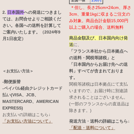
全国一律
250円
＊但し、長さ25cm×24cm、厚さ
2.
日本国外
への発送につきまし
3cm、重量1kgに収まるご注文の
ては、お問合せよりご相談くだ
み対象。商品合計金額15,000円
さい。各国への送料を計算して
以上ご購入の場合、送料無料
ご案内いたします。（2024年9
商品金額及び、日本国内向け発
月1日改定）
送
に、
「フランス本社から日本拠点へ
の送料・関税等諸税」と
「日本国内からお届け先への送
料」すべてが含まれておりま
＜お支払い方法＞
す。
-郵便振替
関税等諸税は日本拠点にて支払
-ペイパル経由クレジットカード
いますので、お届け時に別途請
払い(VISA、JCB、
求されることはございません。
MASTERCARD、AMERICAN
(一部のフランスからの直送品は
EXPRESS)
除きます。)
お支払いの詳細はこちら↓
発送方法・送料の詳細はこちら↓
「お支払い方法について」
「配送・送料について」