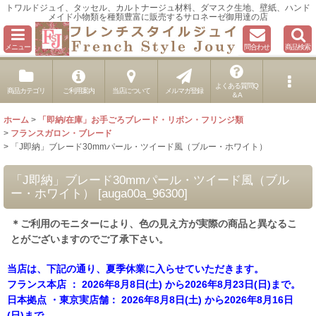
トワルドジュイ、タッセル、カルトナージュ材料、ダマスク生地、壁紙、ハンド
メイド小物類を種類豊富に販売するサロネーゼ御用達の店
メニュー
問合わせ
商品検索
よくある質問Q
商品カテゴリ
ご利用案内
当店について
メルマガ登録
＆A
ホーム
>
「即納/在庫」お手ごろブレード・リボン・フリンジ類
>
フランスガロン・ブレード
>
「J即納」ブレード30mmパール・ツイード風（ブルー・ホワイト）
「J即納」ブレード30mmパール・ツイード風（ブル
ー・ホワイト）
[
auga00a_96300
]
＊ご利用のモニターにより、色の見え方が実際の商品と異なるこ
とがございますのでご了承下さい。
当店は、下記の通り、夏季休業に入らせていただきます。
フランス本店 ： 2026年8月8日(土) から2026年8月23日(日)まで。
日本拠点 ・東京実店舗： 2026年8月8日(土) から2026年8月16日
(日)まで。