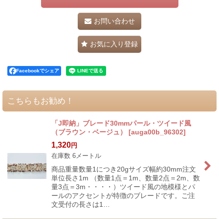
お問い合わせ
お気に入り登録
Facebookでシェア
こちらもお勧め！
「J即納」ブレード30mmパール・ツイード風
（ブラウン・ベージュ）
[
auga00b_96302
]
1,320
円
在庫数 6メートル
商品重量数量1につき20gサイズ幅約30mm注文
単位長さ1m （数量1点＝1m、数量2点＝2m、数
量3点＝3m・・・・）ツイード風の地模様とパ
ールのアクセントが特徴のブレードです。ご注
文受付の長さは1…