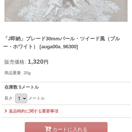
「J即納」ブレード30mmパール・ツイード風（ブル
ー・ホワイト）
[
auga00a_96300
]
1,320
販売価格
:
円
商品重量
:
20g
在庫数 5メートル
長さ
:
メートル
返品特約に関する重要事項
カートに入れる