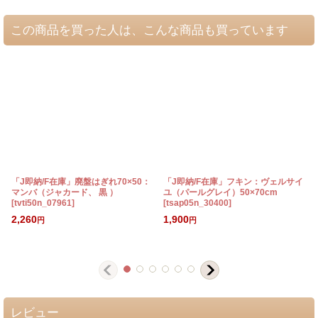
この商品を買った人は、こんな商品も買っています
「J即納/F在庫」廃盤はぎれ70×50：
「J即納/F在庫」フキン：ヴェルサイ
マンバ（ジャカード、 黒 ）
ユ（パールグレイ）50×70cm
[
tvti50n_07961
]
[
tsap05n_30400
]
[
2,260
1,900
円
円
レビュー