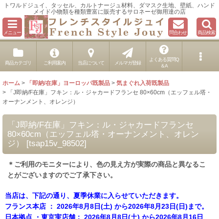
トワルドジュイ、タッセル、カルトナージュ材料、ダマスク生地、壁紙、ハンド
メイド小物類を種類豊富に販売するサロネーゼ御用達の店
メニュー
問合わせ
商品検索
よくある質問Q
商品カテゴリ
ご利用案内
当店について
メルマガ登録
＆A
ホーム
>
「即納/在庫」ヨーロッパ既製品
>
気まぐれ入荷既製品
>
「J即納/F在庫」フキン：ル・ジャカードフランセ 80×60cm（エッフェル塔・
オーナンメント、オレンジ）
「J即納/F在庫」フキン：ル・ジャカードフランセ
80×60cm（エッフェル塔・オーナンメント、オレン
ジ）
[
tsap15v_98502
]
＊ご利用のモニターにより、色の見え方が実際の商品と異なるこ
とがございますのでご了承下さい。
当店は、下記の通り、夏季休業に入らせていただきます。
フランス本店 ： 2026年8月8日(土) から2026年8月23日(日)まで。
日本拠点 ・東京実店舗： 2026年8月8日(土) から2026年8月16日