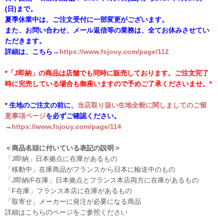
(日)まで。
夏季休業中は、ご注文受付に一部変更がございます。
また、お問い合わせ、メール返信等の業務は、全てお休みさせてい
ただきます。
詳細は、こちら→
https://www.fsjouy.com/page/112
*「J即納」の商品は店舗でも同時に販売しております。ご注文完了
時に完売している場合も御座いますので予めご了承くださいませ。*
* 生地のご注文の前に、
当店取り扱い生地全般に関しましてのご留
意事項ページ
を必ずご確認ください。
→
https://www.fsjouy.com/page/114
＜商品名頭に付いている表記の説明＞
「J即納」日本拠点に在庫があるもの
「移動中」在庫商品がフランスから日本に輸送中のもの
「J即納/F在庫」日本拠点とフランス本店両方に在庫があるもの
「F在庫」フランス本店に在庫があるもの
「取寄せ」メーカーに発注が必要になる商品
詳細はこちらのページをご参照ください