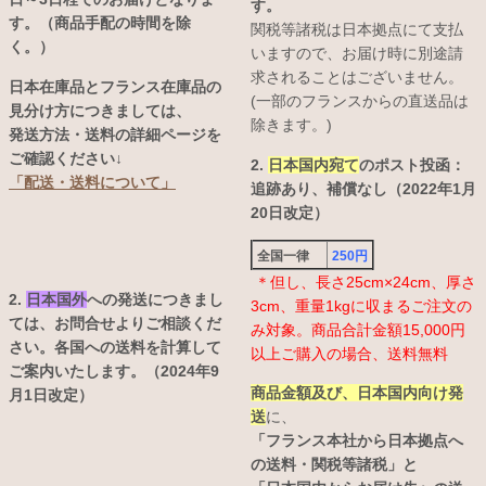
す。
す。（商品手配の時間を除
関税等諸税は日本拠点にて支払
く。）
いますので、お届け時に別途請
求されることはございません。
日本在庫品とフランス在庫品の
(一部のフランスからの直送品は
見分け方につきましては、
除きます。)
発送方法・送料の詳細ページを
ご確認ください↓
2.
日本国内宛て
のポスト投函：
「配送・送料について」
追跡あり、補償なし（2022年1月
20日改定）
全国一律
250円
＊但し、長さ25cm×24cm、厚さ
2.
日本国外
への発送につきまし
3cm、重量1kgに収まるご注文の
ては、お問合せよりご相談くだ
み対象。商品合計金額15,000円
さい。各国への送料を計算して
以上ご購入の場合、送料無料
ご案内いたします。（2024年9
商品金額及び、日本国内向け発
月1日改定）
送
に、
「フランス本社から日本拠点へ
の送料・関税等諸税」と