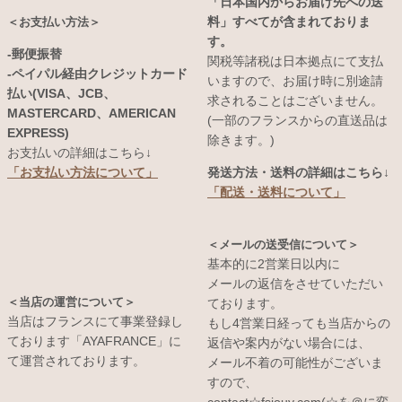
「日本国内からお届け先への送
料」すべてが含まれておりま
＜お支払い方法＞
す。
-郵便振替
関税等諸税は日本拠点にて支払
-ペイパル経由クレジットカード
いますので、お届け時に別途請
払い(VISA、JCB、
求されることはございません。
MASTERCARD、AMERICAN
(一部のフランスからの直送品は
EXPRESS)
除きます。)
お支払いの詳細はこちら↓
発送方法・送料の詳細はこちら↓
「お支払い方法について」
「配送・送料について」
＜メールの送受信について＞
基本的に2営業日以内に
メールの返信をさせていただい
＜当店の運営について＞
ております。
当店はフランスにて事業登録し
もし4営業日経っても当店からの
ております「AYAFRANCE」に
返信や案内がない場合には、
て運営されております。
メール不着の可能性がございま
すので、
contact☆fsjouy.com(☆を＠に変