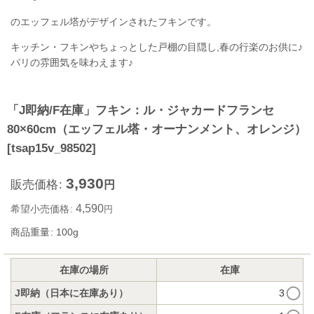
のエッフェル塔がデザインされたフキンです。
キッチン・フキンやちょっとした戸棚の目隠し,春の行楽のお供に♪
パリの雰囲気を味わえます♪
「J即納/F在庫」フキン：ル・ジャカードフランセ
80×60cm（エッフェル塔・オーナンメント、オレンジ）
[
tsap15v_98502
]
3,930
販売価格
:
円
4,590
希望小売価格
:
円
商品重量
:
100g
在庫の場所
在庫
J即納（日本に在庫あり）
3