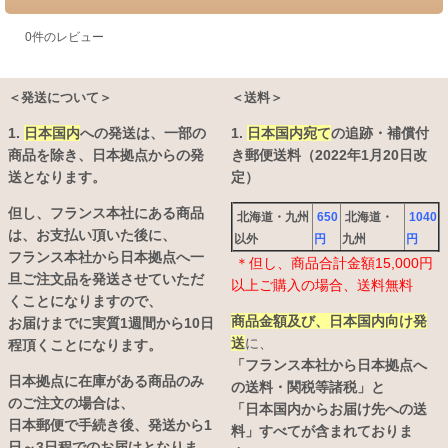
0
件のレビュー
＜発送について＞
＜送料＞
1.
日本国内
への発送は、
一部の
1.
日本国内宛て
の追跡・補償付
商品を除き、日本拠点からの発
き郵便送料（2022年1月20日改
送となります。
定）
但し、フランス本社にある商品
北海道・九州
650
北海道・
1040
は、お支払い頂いた後に、
以外
円
九州
円
フランス本社から日本拠点へ一
＊但し、商品合計金額15,000円
旦ご注文品を発送させていただ
以上ご購入の場合、送料無料
くことになりますので、
商品金額及び、日本国内向け発
お届けまでに実質1週間から10日
送
に、
程頂くことになります。
「フランス本社から日本拠点へ
日本拠点に在庫がある商品のみ
の送料・関税等諸税」と
のご注文の場合は、
「日本国内からお届け先への送
日本郵便で手続き後、発送から1
料」すべてが含まれておりま
日～3日程でのお届けとなりま