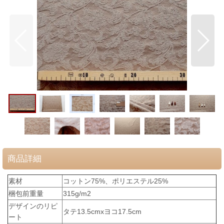
商品詳細
素材
コットン75%、ポリエステル25%
梱包前重量
315g/m2
デザインのリピ
タテ13.5cmxヨコ17.5cm
ート