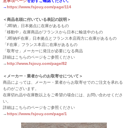
意事項ページ
を必ずご確認ください。
→
https://www.fsjouy.com/page/114
＜商品名頭に付いている表記の説明＞
「J即納」日本拠点に在庫があるもの
「移動中」在庫商品がフランスから日本に輸送中のもの
「J即納/F在庫」日本拠点とフランス本店両方に在庫があるもの
「F在庫」フランス本店に在庫があるもの
「取寄せ」メーカーに発注が必要になる商品
詳細はこちらのページをご参照ください
→
http://www.fsjouy.com/page/82
＜メーカー・業者からのお取寄せについて＞
商品によっては、メーカー・業者からお取寄せでのご注文を承れる
ものがございます。
在庫切れ品や在庫数以上をご希望の場合には、お問い合わせくださ
い。
詳細はこちらのページをご参照ください
→
https://www.fsjouy.com/page/1