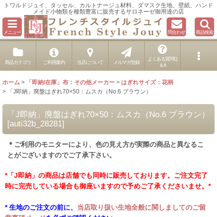
トワルドジュイ、タッセル、カルトナージュ材料、ダマスク生地、壁紙、ハンド
メイド小物類を種類豊富に販売するサロネーゼ御用達の店
メニュー
問合わせ
商品検索
よくある質問Q
商品カテゴリ
ご利用案内
当店について
メルマガ登録
＆A
ホーム
>
「即納/在庫」布：その他メーカー
>
はぎれサイズ：花柄
>
「J即納」廃盤はぎれ70×50：ムスカ（No.6 ブラウン）
「J即納」廃盤はぎれ70×50：ムスカ（No.6 ブラウン）
[
auti32b_28281
]
＊ご利用のモニターにより、色の見え方が実際の商品と異なるこ
とがございますのでご了承下さい。
*「J即納」の商品は店舗でも同時に販売しております。ご注文完了
時に完売している場合も御座いますので予めご了承くださいませ。*
* 生地のご注文の前に、
当店取り扱い生地全般に関しましてのご留