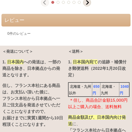
レビュー
0
件のレビュー
＜発送について＞
＜送料＞
1.
日本国内
への発送は、
一部の
1.
日本国内宛て
の追跡・補償付
商品を除き、日本拠点からの発
き郵便送料（2022年1月20日改
送となります。
定）
但し、フランス本社にある商品
北海道・九州
650
北海道・
1040
は、お支払い頂いた後に、
以外
円
九州
円
フランス本社から日本拠点へ一
＊但し、商品合計金額15,000円
旦ご注文品を発送させていただ
以上ご購入の場合、送料無料
くことになりますので、
商品金額及び、日本国内向け発
お届けまでに実質1週間から10日
送
に、
程頂くことになります。
「フランス本社から日本拠点へ