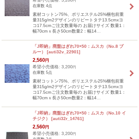
希望小売価格
:
3,200
円
在庫数 4点
素材コットン75%、ポリエステル25%梱包前重
量315g/m2デザインのリピートタテ13.5cmxヨ
コ17.5cmご注文数量毎の お届けサイズ 数量1：
幅70cmｘ長さ50cm数量2：幅14…
「J即納」廃盤はぎれ70×50：ムスカ（No.8 ブ
ルー）
[
auti32v_22901
]
2,560
円
希望小売価格
:
3,200
円
在庫数 5点
素材コットン75%、ポリエステル25%梱包前重
量315g/m2デザインのリピートタテ13.5cmxヨ
コ17.5cmご注文数量毎の お届けサイズ 数量1：
幅70cmｘ長さ50cm数量2：幅14…
「J即納」廃盤はぎれ70×50：ムスカ（No.10 イ
チジク）
[
auti32r_14761
]
2,560
円
希望小売価格
:
3,200
円