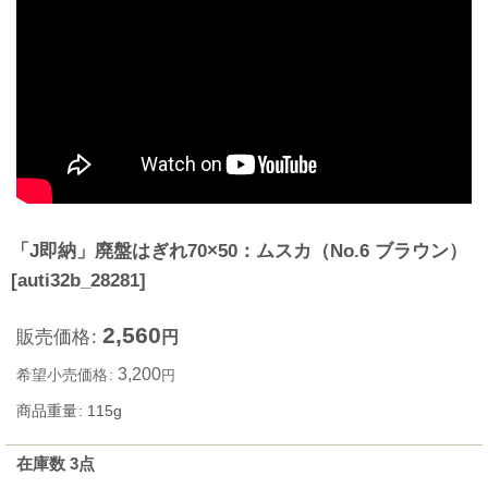
「J即納」廃盤はぎれ70×50：ムスカ（No.6 ブラウン）
[
auti32b_28281
]
2,560
販売価格
:
円
3,200
希望小売価格
:
円
商品重量
:
115g
在庫数 3点