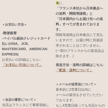
送
に、
「フランス本社から日本拠点へ
の送料・関税等諸税」と
「日本国内からお届け先への送
料」すべてが含まれておりま
＜お支払い方法＞
す。
-郵便振替
関税等諸税は日本拠点にて支払
-ペイパル経由クレジットカード
いますので、お届け時に別途請
払い(VISA、JCB、
求されることはございません。
MASTERCARD、AMERICAN
(一部のフランスからの直送品は
EXPRESS)
除きます。)
お支払いの詳細はこちら↓
発送方法・送料の詳細はこちら↓
「お支払い方法について」
「配送・送料について」
＜メールの送受信について＞
基本的に2営業日以内に
メールの返信をさせていただい
＜当店の運営について＞
ております。
当店はフランスにて事業登録し
もし4営業日経っても当店からの