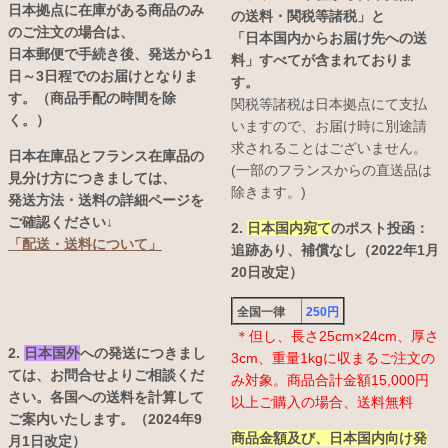
日本拠点に在庫がある商品のみ
の送料・関税等諸税」と
のご注文の場合は、
「日本国内からお届け先への送
日本郵便で手続き後、発送から1
料」すべてが含まれておりま
日～3日程でのお届けとなりま
す。
す。（商品手配の時間を除
関税等諸税は日本拠点にて支払
く。）
いますので、お届け時に別途請
求されることはございません。
日本在庫品とフランス在庫品の
(一部のフランスからの直送品は
見分け方につきましては、
除きます。)
発送方法・送料の詳細ページを
ご確認ください↓
2.
日本国内宛て
のポスト投函：
「配送・送料について」
追跡あり、補償なし（2022年1月
20日改定）
全国一律
250円
＊但し、長さ25cm×24cm、厚さ
2.
日本国外
への発送につきまし
3cm、重量1kgに収まるご注文の
ては、お問合せよりご相談くだ
み対象。商品合計金額15,000円
さい。各国への送料を計算して
以上ご購入の場合、送料無料
ご案内いたします。（2024年9
商品金額及び、日本国内向け発
月1日改定）