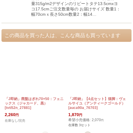
量315g/m2デザインのリピートタテ13.5cmxヨ
コ17.5cmご注文数量毎の お届けサイズ 数量1：
幅70cmｘ長さ50cm数量2：幅14…
この商品を買った人は、こんな商品も買っています
「J即納」廃盤はぎれ70×50：フェニ
「J即納」【4点セット】猫脚：ヴェ
ックス（ジャカード、黒）
ルサイユ（アンティークゴールド）
[
tvti52n_27881
]
[
auca90a_76703
]
[
2,260
1,870
円
円
希望小売価格
:
2,070
在庫なし/完売
円
在庫数 3セット