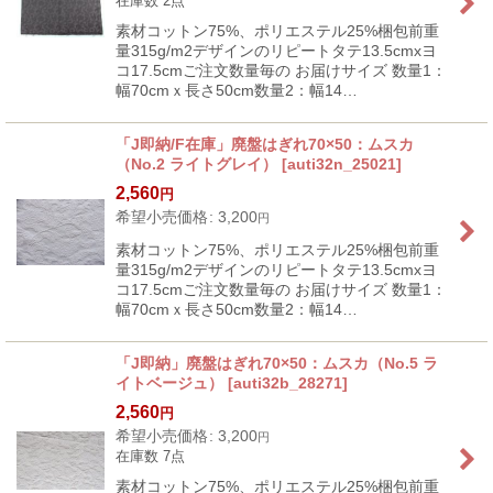
在庫数 2点
素材コットン75%、ポリエステル25%梱包前重
量315g/m2デザインのリピートタテ13.5cmxヨ
コ17.5cmご注文数量毎の お届けサイズ 数量1：
幅70cmｘ長さ50cm数量2：幅14…
「J即納/F在庫」廃盤はぎれ70×50：ムスカ
（No.2 ライトグレイ）
[
auti32n_25021
]
2,560
円
希望小売価格
:
3,200
円
素材コットン75%、ポリエステル25%梱包前重
量315g/m2デザインのリピートタテ13.5cmxヨ
コ17.5cmご注文数量毎の お届けサイズ 数量1：
幅70cmｘ長さ50cm数量2：幅14…
「J即納」廃盤はぎれ70×50：ムスカ（No.5 ラ
イトベージュ）
[
auti32b_28271
]
2,560
円
希望小売価格
:
3,200
円
在庫数 7点
素材コットン75%、ポリエステル25%梱包前重