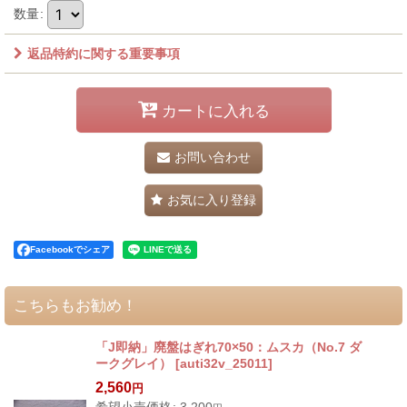
数量
:
返品特約に関する重要事項
カートに入れる
お問い合わせ
お気に入り登録
Facebookでシェア
こちらもお勧め！
「J即納」廃盤はぎれ70×50：ムスカ（No.7 ダ
ークグレイ）
[
auti32v_25011
]
2,560
円