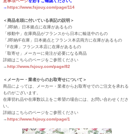
意事項ページ
を必ずご確認ください。
→
https://www.fsjouy.com/page/114
＜商品名頭に付いている表記の説明＞
「J即納」日本拠点に在庫があるもの
「移動中」在庫商品がフランスから日本に輸送中のもの
「J即納/F在庫」日本拠点とフランス本店両方に在庫があるもの
「F在庫」フランス本店に在庫があるもの
「取寄せ」メーカーに発注が必要になる商品
詳細はこちらのページをご参照ください
→
http://www.fsjouy.com/page/82
＜メーカー・業者からのお取寄せについて＞
商品によっては、メーカー・業者からお取寄せでのご注文を承れる
ものがございます。
在庫切れ品や在庫数以上をご希望の場合には、お問い合わせくださ
い。
詳細はこちらのページをご参照ください
→
https://www.fsjouy.com/page/1