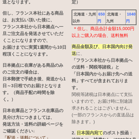
送となります。
定）
但し、フランス本社にある商品
北海道・九州
650
北海道・
1040
は、お支払い頂いた後に、
以外
円
九州
円
フランス本社から日本拠点へ一
＊但し、商品合計金額15,000円
旦ご注文品を発送させていただ
以上ご購入の場合、送料無料
くことになりますので、
商品金額及び、日本国内向け発
お届けまでに実質1週間から10日
送
に、
程頂くことになります。
「フランス本社から日本拠点へ
日本拠点に在庫がある商品のみ
の送料・関税等諸税」と
のご注文の場合は、
「日本国内からお届け先への送
日本郵便で手続き後、発送から1
料」すべてが含まれておりま
日～3日程でのお届けとなりま
す。
す。（商品手配の時間を除
関税等諸税は日本拠点にて支払
く。）
いますので、お届け時に別途請
求されることはございません。
日本在庫品とフランス在庫品の
(一部のフランスからの直送品は
見分け方につきましては、
除きます。)
発送方法・送料の詳細ページを
ご確認ください↓
2.
日本国内宛て
のポスト投函：
「配送・送料について」