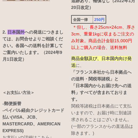
追跡あり、補償なし（2022年1月
20日改定）
全国一律
250円
＊但し、長さ25cm×24cm、厚さ
2.
日本国外
への発送につきまし
3cm、重量1kgに収まるご注文の
ては、お問合せよりご相談くだ
み対象。商品合計金額15,000円
さい。各国への送料を計算して
以上ご購入の場合、送料無料
ご案内いたします。（2024年9
商品金額及び、日本国内向け発
月1日改定）
送
に、
「フランス本社から日本拠点へ
の送料・関税等諸税」と
「日本国内からお届け先への送
料」すべてが含まれておりま
＜お支払い方法＞
す。
-郵便振替
関税等諸税は日本拠点にて支払
-ペイパル経由クレジットカード
いますので、お届け時に別途請
払い(VISA、JCB、
求されることはございません。
MASTERCARD、AMERICAN
(一部のフランスからの直送品は
EXPRESS)
除きます。)
お支払いの詳細はこちら↓