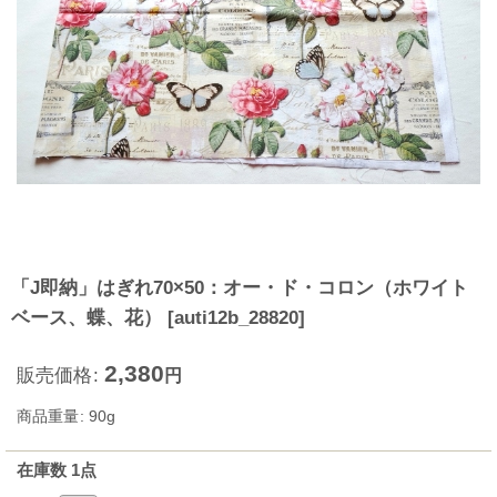
「J即納」はぎれ70×50：オー・ド・コロン（ホワイト
ベース、蝶、花）
[
auti12b_28820
]
2,380
販売価格
:
円
商品重量
:
90g
在庫数 1点