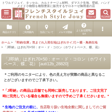
トワルドジュイ、タッセル、カルトナージュ材料、ダマスク生地、壁紙、ハンド
メイド小物類を種類豊富に販売するサロネーゼ御用達の店
メニュー
問合わせ
商品検索
よくある質問Q
商品カテゴリ
ご利用案内
当店について
メルマガ登録
＆A
ホーム
>
「即納/在庫」気まぐれ入荷生地(はぎれサイズ)
>
蝶・鳥柄生地
>
「J即納」はぎれ70×50：オー・ド・コロン（ホワイトベース、蝶、花）
「J即納」はぎれ70×50：オー・ド・コロン（ホワイト
ベース、蝶、花）
[
auti12b_28820
]
＊ご利用のモニターにより、色の見え方が実際の商品と異なるこ
とがございますのでご了承下さい。
*「J即納」の商品は店舗でも同時に販売しております。ご注文完了
時に完売している場合も御座いますので予めご了承くださいませ。*
* 生地のご注文の前に、
当店取り扱い生地全般に関しましてのご留