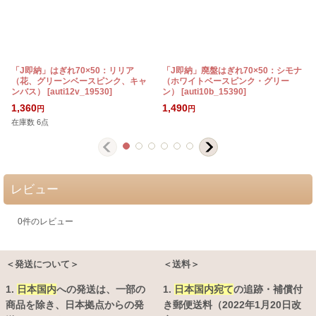
「J即納」はぎれ70×50：リリア
「J即納」廃盤はぎれ70×50：シモナ
（花、グリーンベースピンク、キャ
（ホワイトベースピンク・グリー
ンバス）
[
auti12v_19530
]
ン）
[
auti10b_15390
]
[
1,360
1,490
円
円
在庫数 6点
レビュー
0
件のレビュー
＜発送について＞
＜送料＞
1.
日本国内
への発送は、
一部の
1.
日本国内宛て
の追跡・補償付
商品を除き、日本拠点からの発
き郵便送料（2022年1月20日改