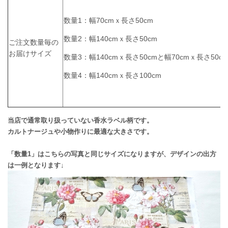
数量1：幅70cmｘ長さ50cm
数量2：幅140cmｘ長さ50cm
ご注文数量毎の
お届けサイズ
数量3：幅140cmｘ長さ50cmと幅70cmｘ長さ50c
数量4：幅140cmｘ長さ100cm
当店で通常取り扱っていない香水ラベル柄です。
カルトナージュや小物作りに最適な大きさです。
「数量1」はこちらの写真と同じサイズになりますが、デザインの出方
は一例となります↓