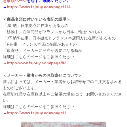
意事項ページ
を必ずご確認ください。
→
https://www.fsjouy.com/page/114
＜商品名頭に付いている表記の説明＞
「J即納」日本拠点に在庫があるもの
「移動中」在庫商品がフランスから日本に輸送中のもの
「J即納/F在庫」日本拠点とフランス本店両方に在庫があるもの
「F在庫」フランス本店に在庫があるもの
「取寄せ」メーカーに発注が必要になる商品
詳細はこちらのページをご参照ください
→
http://www.fsjouy.com/page/82
＜メーカー・業者からのお取寄せについて＞
商品によっては、メーカー・業者からお取寄せでのご注文を承れる
ものがございます。
在庫切れ品や在庫数以上をご希望の場合には、お問い合わせくださ
い。
詳細はこちらのページをご参照ください
→
https://www.fsjouy.com/page/1