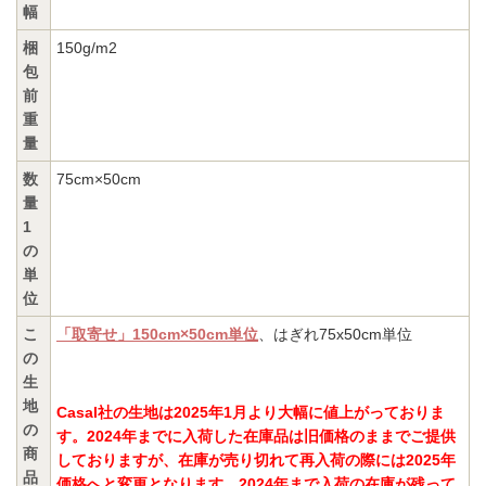
幅
梱
150g/m2
包
前
重
量
数
75cm×50cm
量
1
の
単
位
こ
「取寄せ」150cm×50cm単位
、はぎれ75x50cm単位
の
生
地
Casal社の生地は2025年1月より大幅に値上がっておりま
の
す。2024年までに入荷した在庫品は旧価格のままでご提供
商
しておりますが、在庫が売り切れて再入荷の際には2025年
品
価格へと変更となります。2024年まで入荷の在庫が残って