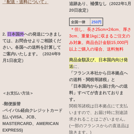
「配送・送料について」
追跡あり、補償なし（2022年1月
20日改定）
全国一律
250円
＊但し、長さ25cm×24cm、厚さ
2.
日本国外
への発送につきまし
3cm、重量1kgに収まるご注文の
ては、お問合せよりご相談くだ
み対象。商品合計金額15,000円
さい。各国への送料を計算して
以上ご購入の場合、送料無料
ご案内いたします。（2024年9
商品金額及び、日本国内向け発
月1日改定）
送
に、
「フランス本社から日本拠点へ
の送料・関税等諸税」と
「日本国内からお届け先への送
料」すべてが含まれておりま
＜お支払い方法＞
す。
-郵便振替
関税等諸税は日本拠点にて支払
-ペイパル経由クレジットカード
いますので、お届け時に別途請
払い(VISA、JCB、
求されることはございません。
MASTERCARD、AMERICAN
(一部のフランスからの直送品は
EXPRESS)
除きます。)