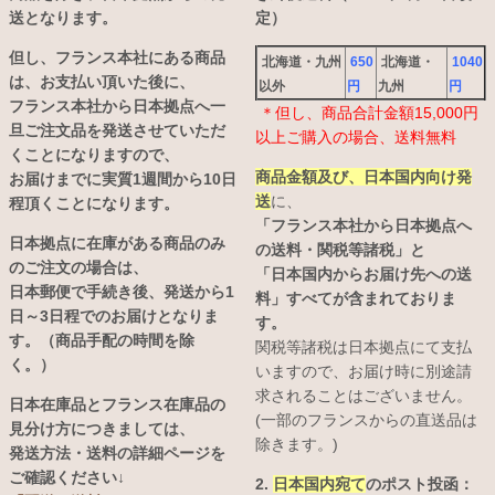
送となります。
定）
但し、フランス本社にある商品
北海道・九州
650
北海道・
1040
は、お支払い頂いた後に、
以外
円
九州
円
フランス本社から日本拠点へ一
＊但し、商品合計金額15,000円
旦ご注文品を発送させていただ
以上ご購入の場合、送料無料
くことになりますので、
商品金額及び、日本国内向け発
お届けまでに実質1週間から10日
送
に、
程頂くことになります。
「フランス本社から日本拠点へ
日本拠点に在庫がある商品のみ
の送料・関税等諸税」と
のご注文の場合は、
「日本国内からお届け先への送
日本郵便で手続き後、発送から1
料」すべてが含まれておりま
日～3日程でのお届けとなりま
す。
す。（商品手配の時間を除
関税等諸税は日本拠点にて支払
く。）
いますので、お届け時に別途請
求されることはございません。
日本在庫品とフランス在庫品の
(一部のフランスからの直送品は
見分け方につきましては、
除きます。)
発送方法・送料の詳細ページを
ご確認ください↓
2.
日本国内宛て
のポスト投函：