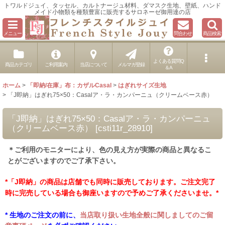
トワルドジュイ、タッセル、カルトナージュ材料、ダマスク生地、壁紙、ハンド
メイド小物類を種類豊富に販売するサロネーゼ御用達の店
メニュー
問合わせ
商品検索
よくある質問Q
商品カテゴリ
ご利用案内
当店について
メルマガ登録
＆A
ホーム
>
「即納/在庫」布：カザルCasal
>
はぎれサイズ生地
>
「J即納」はぎれ75×50：Casalア・ラ・カンパーニュ（クリームベース赤）
「J即納」はぎれ75×50：Casalア・ラ・カンパーニュ
（クリームベース赤）
[
csti11r_28910
]
＊ご利用のモニターにより、色の見え方が実際の商品と異なるこ
とがございますのでご了承下さい。
*「J即納」の商品は店舗でも同時に販売しております。ご注文完了
時に完売している場合も御座いますので予めご了承くださいませ。*
* 生地のご注文の前に、
当店取り扱い生地全般に関しましてのご留