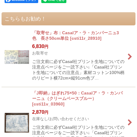
こちらもお勧め！
「取寄せ」布：Casalア・ラ・カンパーニュ3
色 長さ50cm単位
[
csti11r_28910
]
6,830
円
お取寄せ
ご注文前に必ずCasal社プリント生地についての
注意点ページをご一読下さい↓「Casal社プリン
ト生地についての注意点」素材コットン100%柄
のリピート横72cm×縦91cm色ブ…
「J即納」はぎれ75×50：Casalア・ラ・カンパ
ーニュ（クリームベースブルー）
[
csti11v_03960
]
2,870
円
在庫なし/お問い合わせください
ご注文前に必ずCasal社プリント生地についての
注意点ページをご一読下さい↓「Casal社プリン