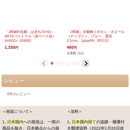
「J即納/F在庫」はぎれ70×50：
「J即納」木製飾りボタン：ボヌール
MFTAパストラル（赤ベース赤）
（ディゴワン、ブルー、直径
[
mfti11r_26860
]
2.5cm）
[
ajap00r_99313
]
[
1,330
460
円
円
在庫数 10点
レビュー
0
件のレビュー
＜発送について＞
＜送料＞
1.
日本国内
への発送は、
一部の
1.
日本国内宛て
の追跡・補償付
商品を除き、日本拠点からの発
き郵便送料（2022年1月20日改