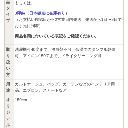
品
もしくは、
タ
J即納（日本拠点に在庫有り）
イ
（お支払い確認日から2営業日内発送、発送から1日〜3日で
プ
お手元に到着）
商品名頭に付いている表記をご確認ください。
取
洗濯機可40度まで、漂白剤不可、低温でのタンブル乾燥
り
可、アイロン150℃まで、ドライクリーニング可
扱
い
方
用
カルトナージュ、バッグ、カーテンなどのインテリア用
途
品、エプロン、スカートなど
オ
150cm
リ
ジ
ナ
ル