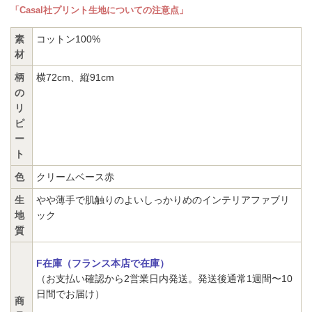
「Casal社プリント生地についての注意点」
素
コットン100%
材
柄
横72cm、縦91cm
の
リ
ピ
ー
ト
色
クリームベース赤
生
やや薄手で肌触りのよいしっかりめのインテリアファブリ
地
ック
質
F在庫（フランス本店で在庫）
（お支払い確認から2営業日内発送。発送後通常1週間〜10
日間でお届け）
商