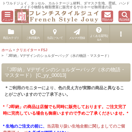
トワルドジュイ、タッセル、カルトナージュ材料、ダマスク生地、壁紙、ハンド
メイド小物類を種類豊富に販売するサロネーゼ御用達の店
メニュー
問合わせ
商品検索
よくある質問Q
商品カテゴリ
ご利用案内
当店について
メルマガ登録
＆A
ホーム
>
クリエイター × FSJ
>
「J即納」Vデザインのショルダーバッグ（水の物語・マスタード）
「J即納」Vデザインのショルダーバッグ（水の物語・
マスタード）
[
C_yy_00013
]
＊ご利用のモニターにより、色の見え方が実際の商品と異なるこ
とがございますのでご了承下さい。
*「J即納」の商品は店舗でも同時に販売しております。ご注文完了
時に完売している場合も御座いますので予めご了承くださいませ。*
* 生地のご注文の前に、
当店取り扱い生地全般に関しましてのご留