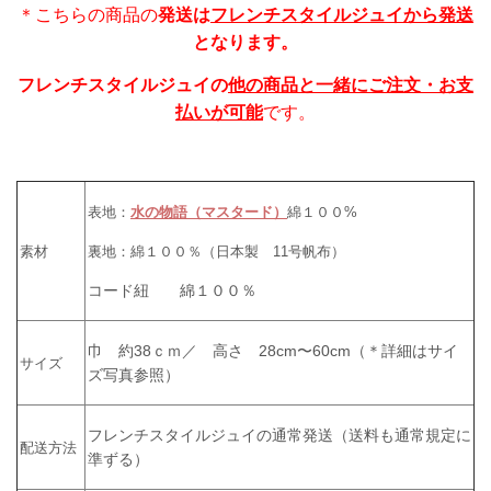
＊こちらの商品の
発送は
フレンチスタイルジュイから発送
となります。
フレンチスタイルジュイの
他の商品と一緒にご注文・お支
払いが可能
です。
表地：
水の物語（マスタード）
綿１００%
素材
裏地：
綿１００％（日本製 11号帆布）
コード紐 綿１００％
巾 約38ｃｍ／ 高さ 28cm〜60cm（＊詳細はサイ
サイズ
ズ写真参照）
フレンチスタイルジュイの通常発送（送料も通常規定に
配送方法
準ずる）