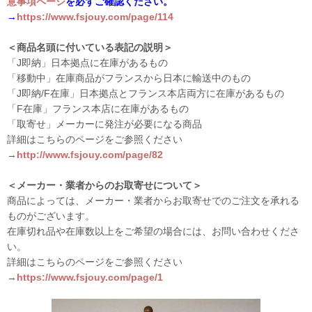
意事項ページ
を必ずご確認ください。
→
https://www.fsjouy.com/page/114
＜商品名頭に付いている表記の説明＞
「J即納」日本拠点に在庫があるもの
「移動中」在庫商品がフランスから日本に輸送中のもの
「J即納/F在庫」日本拠点とフランス本店両方に在庫があるもの
「F在庫」フランス本店に在庫があるもの
「取寄せ」メーカーに発注が必要になる商品
詳細はこちらのページをご参照ください
→
http://www.fsjouy.com/page/82
＜メーカー・業者からのお取寄せについて＞
商品によっては、メーカー・業者からお取寄せでのご注文を承れる
ものがございます。
在庫切れ品や在庫数以上をご希望の場合には、お問い合わせくださ
い。
詳細はこちらのページをご参照ください
→
https://www.fsjouy.com/page/1