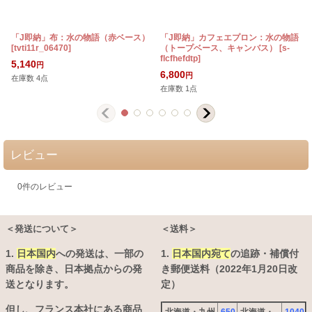
「J即納」布：水の物語（赤ベース）
「J即納」カフェエプロン：水の物語
[
tvti11r_06470
]
（トープベース、キャンバス）
[
s-
flcfhefdtp
]
[
5,140
円
6,800
円
在庫数 4点
在庫数 1点
レビュー
0
件のレビュー
＜発送について＞
＜送料＞
1.
日本国内
への発送は、
一部の
1.
日本国内宛て
の追跡・補償付
商品を除き、日本拠点からの発
き郵便送料（2022年1月20日改
送となります。
定）
但し、フランス本社にある商品