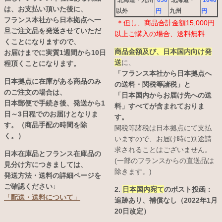
北海道・九州
650
北海道・
1040
は、お支払い頂いた後に、
以外
円
九州
円
フランス本社から日本拠点へ一
＊但し、商品合計金額15,000円
旦ご注文品を発送させていただ
以上ご購入の場合、送料無料
くことになりますので、
商品金額及び、日本国内向け発
お届けまでに実質1週間から10日
送
に、
程頂くことになります。
「フランス本社から日本拠点へ
日本拠点に在庫がある商品のみ
の送料・関税等諸税」と
のご注文の場合は、
「日本国内からお届け先への送
日本郵便で手続き後、発送から1
料」すべてが含まれておりま
日～3日程でのお届けとなりま
す。
す。（商品手配の時間を除
関税等諸税は日本拠点にて支払
く。）
いますので、お届け時に別途請
求されることはございません。
日本在庫品とフランス在庫品の
(一部のフランスからの直送品は
見分け方につきましては、
除きます。)
発送方法・送料の詳細ページを
ご確認ください↓
2.
日本国内宛て
のポスト投函：
「配送・送料について」
追跡あり、補償なし（2022年1月
20日改定）