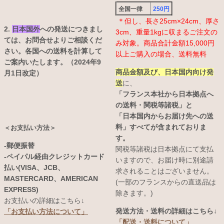
全国一律
250円
＊但し、長さ25cm×24cm、厚さ
2.
日本国外
への発送につきまし
3cm、重量1kgに収まるご注文の
ては、お問合せよりご相談くだ
み対象。商品合計金額15,000円
さい。各国への送料を計算して
以上ご購入の場合、送料無料
ご案内いたします。（2024年9
商品金額及び、日本国内向け発
月1日改定）
送
に、
「フランス本社から日本拠点へ
の送料・関税等諸税」と
「日本国内からお届け先への送
料」すべてが含まれておりま
＜お支払い方法＞
す。
-郵便振替
関税等諸税は日本拠点にて支払
-ペイパル経由クレジットカード
いますので、お届け時に別途請
払い(VISA、JCB、
求されることはございません。
MASTERCARD、AMERICAN
(一部のフランスからの直送品は
EXPRESS)
除きます。)
お支払いの詳細はこちら↓
発送方法・送料の詳細はこちら↓
「お支払い方法について」
「配送・送料について」