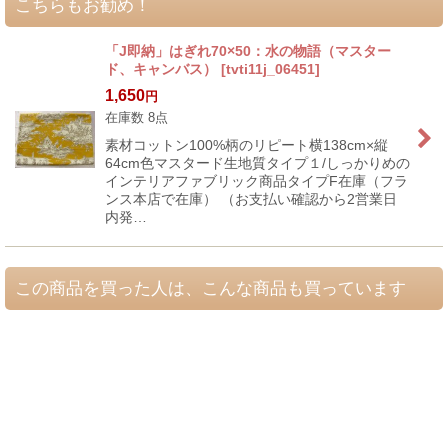
こちらもお勧め！
「J即納」はぎれ70×50：水の物語（マスター
ド、キャンバス）
[
tvti11j_06451
]
1,650
円
在庫数 8点
素材コットン100%柄のリピート横138cm×縦
64cm色マスタード生地質タイプ１/しっかりめの
インテリアファブリック商品タイプF在庫（フラ
ンス本店で在庫） （お支払い確認から2営業日
内発…
この商品を買った人は、こんな商品も買っています