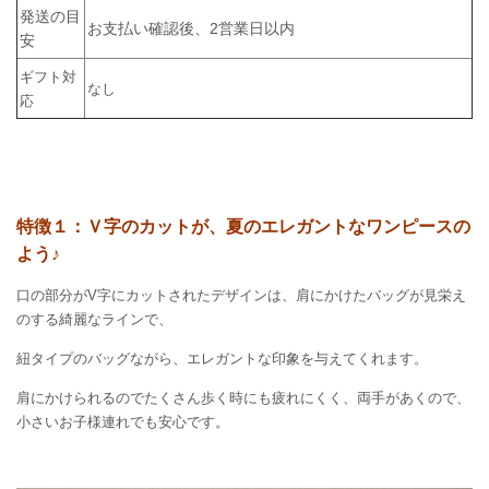
発送の目
お支払い確認後、2営業日以内
安
ギフト対
なし
応
特徴１：Ｖ字のカットが、夏のエレガントな
ワンピース
の
よう♪
口の部分がV字にカットされたデザインは、
肩にかけたバッグが見栄え
のする綺麗なラインで、
紐タイプのバッグながら、エレガントな印象を与えてくれます。
肩にかけられるのでたくさん歩く時にも疲れにくく、
両手があくので、
小さいお子様連れでも安心です。