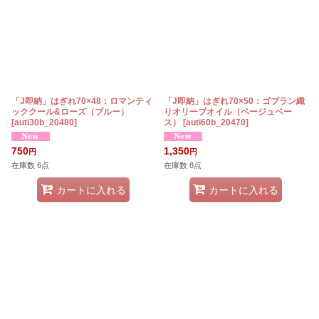
「J即納」はぎれ70×48：ロマンティ
「J即納」はぎれ70×50：ゴブラン織
ッククール&ローズ（ブルー）
りオリーブオイル（ベージュベー
[
auti30b_20480
]
ス）
[
auti60b_20470
]
750
1,350
円
円
在庫数 6点
在庫数 8点
カートに入れる
カートに入れる