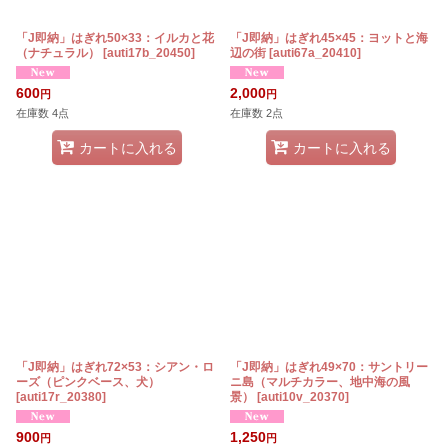
「J即納」はぎれ50×33：イルカと花
「J即納」はぎれ45×45：ヨットと海
（ナチュラル）
[
auti17b_20450
]
辺の街
[
auti67a_20410
]
600
2,000
円
円
在庫数 4点
在庫数 2点
カートに入れる
カートに入れる
「J即納」はぎれ72×53：シアン・ロ
「J即納」はぎれ49×70：サントリー
ーズ（ピンクベース、犬）
ニ島（マルチカラー、地中海の風
[
auti17r_20380
]
景）
[
auti10v_20370
]
900
1,250
円
円