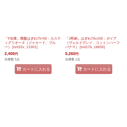
「F在庫」廃盤はぎれ75×50：カステ
「J即納」はぎれ70x100：ガイア
ィグリオーヌ（ジャカード、ブル
（ヴェルドグレイ、コットンハーフ
ー）
[
tvti32v_13301
]
パナマ）
[
tvti17b_18650
]
2,400
5,260
円
円
在庫数 5点
在庫数 2点
カートに入れる
カートに入れる