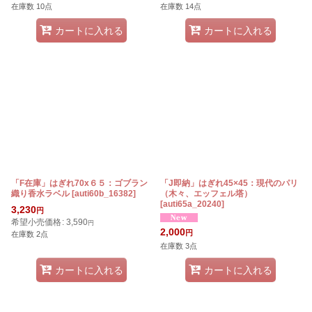
在庫数 10点
在庫数 14点
カートに入れる
カートに入れる
「F在庫」はぎれ70x６５：ゴブラン
「J即納」はぎれ45×45：現代のパリ
織り香水ラベル
[
auti60b_16382
]
（木々、エッフェル塔）
[
auti65a_20240
]
3,230
円
希望小売価格
:
3,590
円
2,000
円
在庫数 2点
在庫数 3点
カートに入れる
カートに入れる