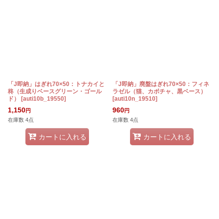
「J即納」はぎれ70×50：トナカイと
「J即納」廃盤はぎれ70×50：フィネ
柊（生成りベースグリーン・ゴール
ラゼル（猫、カボチャ、黒ベース）
ド）
[
auti10b_19550
]
[
auti10n_19510
]
1,150
960
円
円
在庫数 4点
在庫数 4点
カートに入れる
カートに入れる