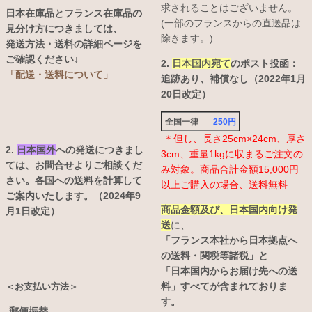
求されることはございません。
日本在庫品とフランス在庫品の
(一部のフランスからの直送品は
見分け方につきましては、
除きます。)
発送方法・送料の詳細ページを
ご確認ください↓
2.
日本国内宛て
のポスト投函：
「配送・送料について」
追跡あり、補償なし（2022年1月
20日改定）
全国一律
250円
＊但し、長さ25cm×24cm、厚さ
2.
日本国外
への発送につきまし
3cm、重量1kgに収まるご注文の
ては、お問合せよりご相談くだ
み対象。商品合計金額15,000円
さい。各国への送料を計算して
以上ご購入の場合、送料無料
ご案内いたします。（2024年9
商品金額及び、日本国内向け発
月1日改定）
送
に、
「フランス本社から日本拠点へ
の送料・関税等諸税」と
「日本国内からお届け先への送
料」すべてが含まれておりま
＜お支払い方法＞
す。
-郵便振替