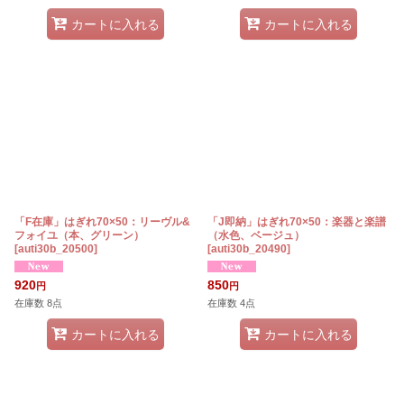
カートに入れる
カートに入れる
「F在庫」はぎれ70×50：リーヴル&
「J即納」はぎれ70×50：楽器と楽譜
フォイユ（本、グリーン）
（水色、ベージュ）
[
auti30b_20500
]
[
auti30b_20490
]
920
850
円
円
在庫数 8点
在庫数 4点
カートに入れる
カートに入れる