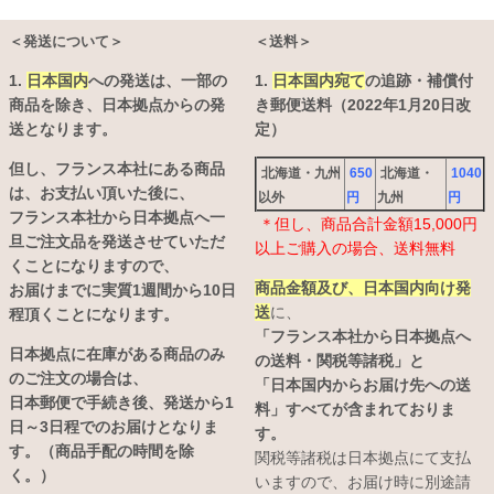
＜発送について＞
＜送料＞
1.
日本国内
への発送は、
一部の
1.
日本国内宛て
の追跡・補償付
商品を除き、日本拠点からの発
き郵便送料（2022年1月20日改
送となります。
定）
但し、フランス本社にある商品
北海道・九州
650
北海道・
1040
は、お支払い頂いた後に、
以外
円
九州
円
フランス本社から日本拠点へ一
＊但し、商品合計金額15,000円
旦ご注文品を発送させていただ
以上ご購入の場合、送料無料
くことになりますので、
商品金額及び、日本国内向け発
お届けまでに実質1週間から10日
送
に、
程頂くことになります。
「フランス本社から日本拠点へ
日本拠点に在庫がある商品のみ
の送料・関税等諸税」と
のご注文の場合は、
「日本国内からお届け先への送
日本郵便で手続き後、発送から1
料」すべてが含まれておりま
日～3日程でのお届けとなりま
す。
す。（商品手配の時間を除
関税等諸税は日本拠点にて支払
く。）
いますので、お届け時に別途請