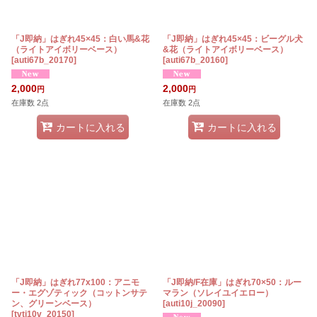
「J即納」はぎれ45×45：白い馬&花
「J即納」はぎれ45×45：ビーグル犬
（ライトアイボリーベース）
&花（ライトアイボリーベース）
[
auti67b_20170
]
[
auti67b_20160
]
2,000
2,000
円
円
在庫数 2点
在庫数 2点
カートに入れる
カートに入れる
「J即納」はぎれ77x100：アニモ
「J即納/F在庫」はぎれ70×50：ルー
ー・エグゾティック（コットンサテ
マラン（ソレイユイエロー）
ン、グリーンベース）
[
auti10j_20090
]
[
tvti10v_20150
]