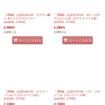
「J即納」はぎれ45×45：ゴブラン織
「J即納」はぎれ70×49：ポインセチ
り 犬とクリスマスツリー
アとひいらぎ（ホワイトベース赤）
[
auti60a_17810
]
[
auti10r_17760
]
2,480
1,390
円
円
在庫数 1点
在庫数 6点
カートに入れる
カートに入れる
「J即納」はぎれ80×50：カリブー
「J即納」はぎれ70×48：パリ・クチ
（シルバーグレイベース白）
ュール（グレイベース赤）
[
txti10b_17720
]
[
auti35n_17590
]
1,100
2,730
円
円