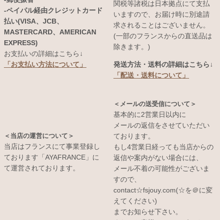
関税等諸税は日本拠点にて支払
-ペイパル経由クレジットカード
いますので、お届け時に別途請
払い(VISA、JCB、
求されることはございません。
MASTERCARD、AMERICAN
(一部のフランスからの直送品は
EXPRESS)
除きます。)
お支払いの詳細はこちら↓
発送方法・送料の詳細はこちら↓
「お支払い方法について」
「配送・送料について」
＜メールの送受信について＞
基本的に2営業日以内に
メールの返信をさせていただい
＜当店の運営について＞
ております。
当店はフランスにて事業登録し
もし4営業日経っても当店からの
ております「AYAFRANCE」に
返信や案内がない場合には、
て運営されております。
メール不着の可能性がございま
すので、
contact☆fsjouy.com(☆を＠に変
えてください)
までお知らせ下さい。