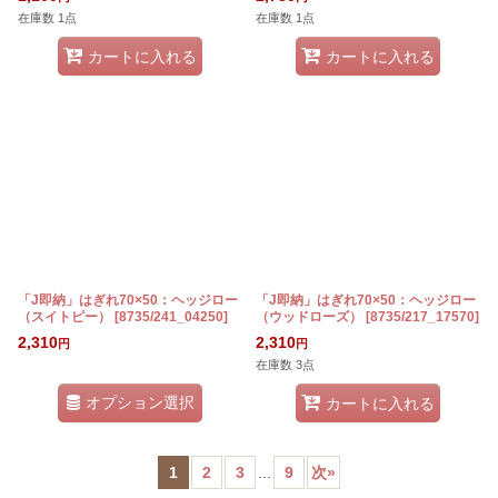
在庫数 1点
在庫数 1点
カートに入れる
カートに入れる
「J即納」はぎれ70×50：ヘッジロー
「J即納」はぎれ70×50：ヘッジロー
（スイトピー）
[
8735/241_04250
]
（ウッドローズ）
[
8735/217_17570
]
2,310
2,310
円
円
在庫数 3点
オプション選択
カートに入れる
1
2
3
...
9
次
»