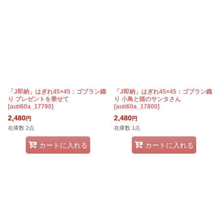
「J即納」はぎれ45×45：ゴブラン織
「J即納」はぎれ45×45：ゴブラン織
り プレゼントを乗せて
り 小鳥と猫のサンタさん
[
auti60a_17790
]
[
auti60a_17800
]
2,480
2,480
円
円
在庫数 2点
在庫数 1点
カートに入れる
カートに入れる