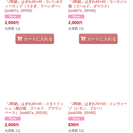
「J即納」はぎれ45×45：ラパン&テ
「J即納」はぎれ45×45：マハラジャ
ィーカップ（うさぎ、ラベンダー）
猫（ゴールド、ダマスク）
[
auti67a_20550
]
[
auti67a_20540
]
2,000
2,000
円
円
在庫数 1点
在庫数 2点
カートに入れる
カートに入れる
「J即納」はぎれ45×45：スタイリッ
「J即納」はぎれ70×50：トレヴィー
シュ（黒白猫、ゴールド、ブラウン
ゾ（レモン、ブルー）
ベース）
[
auti67a_20530
]
[
auti30b_20440
]
2,000
830
円
円
在庫数 2点
在庫数 5点