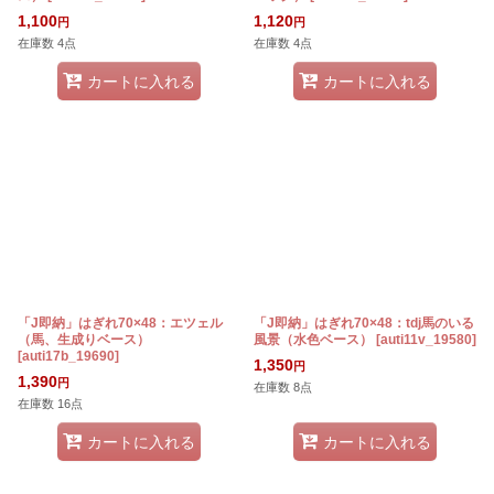
1,100
1,120
円
円
在庫数 4点
在庫数 4点
カートに入れる
カートに入れる
「J即納」はぎれ70×48：エツェル
「J即納」はぎれ70×48：tdj馬のいる
（馬、生成りベース）
風景（水色ベース）
[
auti11v_19580
]
[
auti17b_19690
]
1,350
円
1,390
円
在庫数 8点
在庫数 16点
カートに入れる
カートに入れる