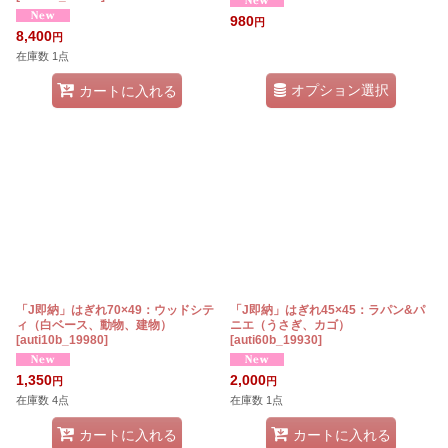
980
円
8,400
円
在庫数 1点
オプション選択
カートに入れる
「J即納」はぎれ70×49：ウッドシテ
「J即納」はぎれ45×45：ラパン&パ
ィ（白ベース、動物、建物）
ニエ（うさぎ、カゴ）
[
auti10b_19980
]
[
auti60b_19930
]
1,350
2,000
円
円
在庫数 4点
在庫数 1点
カートに入れる
カートに入れる