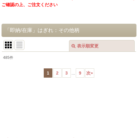
ご確認の上、ご注文ください
「即納/在庫」はぎれ：その他柄
表示順変更
閉じる
485
件
表示数
:
1
2
3
...
9
次
»
在庫あり
並び順
:
絞り込む