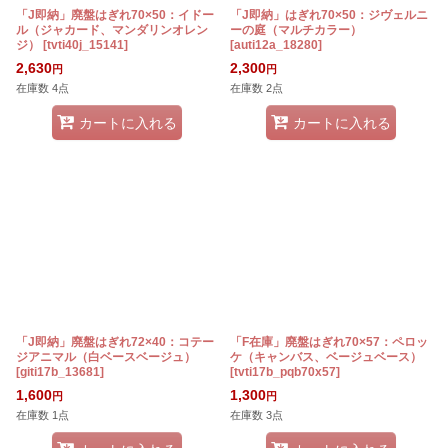
「J即納」廃盤はぎれ70×50：イドー
「J即納」はぎれ70×50：ジヴェルニ
ル（ジャカード、マンダリンオレン
ーの庭（マルチカラー）
ジ）
[
tvti40j_15141
]
[
auti12a_18280
]
2,630
2,300
円
円
在庫数 4点
在庫数 2点
カートに入れる
カートに入れる
「J即納」廃盤はぎれ72×40：コテー
「F在庫」廃盤はぎれ70×57：ペロッ
ジアニマル（白ベースベージュ）
ケ（キャンバス、ベージュベース）
[
giti17b_13681
]
[
tvti17b_pqb70x57
]
1,600
1,300
円
円
在庫数 1点
在庫数 3点