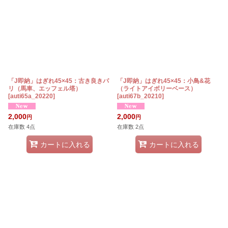
「J即納」はぎれ45×45：古き良きパ
「J即納」はぎれ45×45：小鳥&花
リ（馬車、エッフェル塔）
（ライトアイボリーベース）
[
auti65a_20220
]
[
auti67b_20210
]
2,000
2,000
円
円
在庫数 4点
在庫数 2点
カートに入れる
カートに入れる