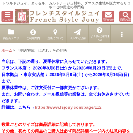
トワルドジュイ、タッセル、カルトナージュ材料、ダマスク生地を販売するサロ
ネーゼ御用達の専門店
メニュー
問合わせ
商品検索
よくある質問Q
商品カテゴリ
ご利用案内
当店について
メルマガ登録
＆A
ホーム
>
「即納/在庫」はぎれ：その他柄
当店は、下記の通り、夏季休業に入らせていただきます。
フランス本店 ： 2026年8月8日(土) から2026年8月23日(日)まで。
日本拠点 ・東京実店舗： 2026年8月8日(土) から2026年8月16日(日)
まで。
夏季休業中は、ご注文受付に一部変更がございます。
また、お問い合わせ、メール返信等の業務は、全てお休みさせていた
だきます。
詳細は、こちら→
https://www.fsjouy.com/page/112
数量ごとのサイズは商品詳細に記載しております。
その他、初めての商品のご購入は必ず商品詳細ページ内の注意内容を