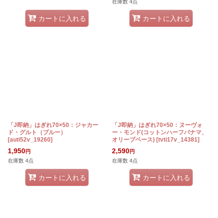
在庫数 4点
カートに入れる
カートに入れる
「J即納」はぎれ70×50：ジャカー
「J即納」はぎれ70×50：ヌーヴォ
ド・グルト（ブルー）
ー・モンド(コットンハーフパナマ、
[
auti52v_19260
]
オリーブベース)
[
tvti17v_14381
]
1,950
2,590
円
円
在庫数 4点
在庫数 4点
カートに入れる
カートに入れる