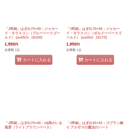
「J即納」はぎれ70×49：ジャカー
「J即納」はぎれ70×49：ジャカー
ド・タラスコン（ブルーベースゴー
ド・タラスコン（ボルドーベースゴ
ルド）
[
auti52v_18160
]
ールド）
[
auti52r_18170
]
1,950
1,950
円
円
在庫数 2点
在庫数 1点
カートに入れる
カートに入れる
「J即納」はぎれ70×48：tdj馬のいる
「J即納」はぎれ45×45：ゴブラン織
風景（ライトブラウンベース）
り アルザスの魔法のハート