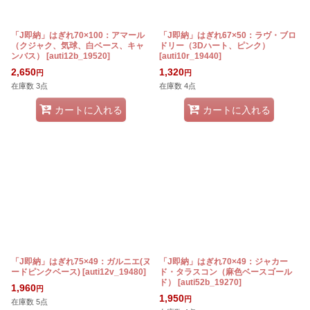
「J即納」はぎれ70×100：アマール
「J即納」はぎれ67×50：ラヴ・ブロ
（クジャク、気球、白ベース、キャ
ドリー（3Dハート、ピンク）
ンバス）
[
auti12b_19520
]
[
auti10r_19440
]
2,650
1,320
円
円
在庫数 3点
在庫数 4点
カートに入れる
カートに入れる
「J即納」はぎれ75×49：ガルニエ(ヌ
「J即納」はぎれ70×49：ジャカー
ードピンクベース)
[
auti12v_19480
]
ド・タラスコン（麻色ベースゴール
ド）
[
auti52b_19270
]
1,960
円
1,950
円
在庫数 5点