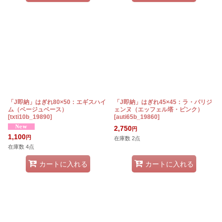
「J即納」はぎれ80×50：エギスハイ
「J即納」はぎれ45×45：ラ・パリジ
ム（ベージュベース）
ェンヌ（エッフェル塔・ピンク）
[
txti10b_19890
]
[
auti65b_19860
]
2,750
円
1,100
円
在庫数 2点
在庫数 4点
カートに入れる
カートに入れる