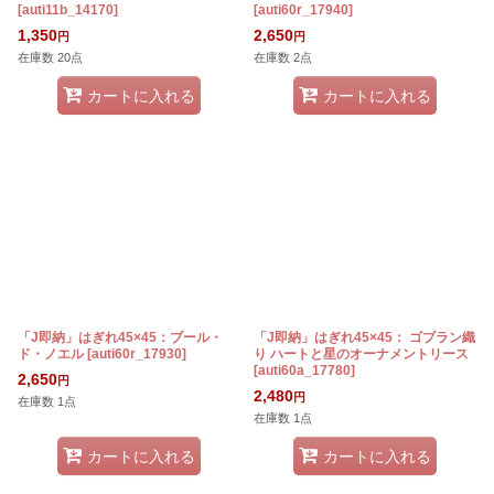
[
auti11b_14170
]
[
auti60r_17940
]
1,350
2,650
円
円
在庫数 20点
在庫数 2点
カートに入れる
カートに入れる
「J即納」はぎれ45×45：ブール・
「J即納」はぎれ45×45： ゴブラン織
ド・ノエル
[
auti60r_17930
]
り ハートと星のオーナメントリース
[
auti60a_17780
]
2,650
円
2,480
円
在庫数 1点
在庫数 1点
カートに入れる
カートに入れる