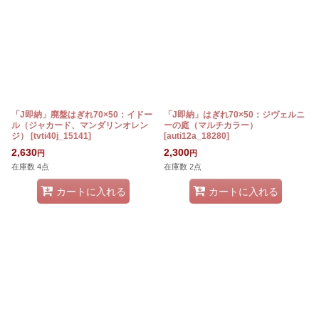
「J即納」廃盤はぎれ70×50：イドー
「J即納」はぎれ70×50：ジヴェルニ
ル（ジャカード、マンダリンオレン
ーの庭（マルチカラー）
ジ）
[
tvti40j_15141
]
[
auti12a_18280
]
2,630
2,300
円
円
在庫数 4点
在庫数 2点
カートに入れる
カートに入れる