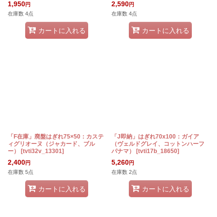
1,950
2,590
円
円
在庫数 4点
在庫数 4点
カートに入れる
カートに入れる
「F在庫」廃盤はぎれ75×50：カステ
「J即納」はぎれ70x100：ガイア
ィグリオーヌ（ジャカード、ブル
（ヴェルドグレイ、コットンハーフ
ー）
[
tvti32v_13301
]
パナマ）
[
tvti17b_18650
]
2,400
5,260
円
円
在庫数 5点
在庫数 2点
カートに入れる
カートに入れる