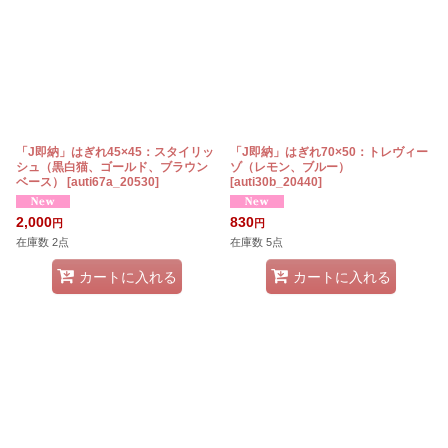
「J即納」はぎれ45×45：スタイリッ
「J即納」はぎれ70×50：トレヴィー
シュ（黒白猫、ゴールド、ブラウン
ゾ（レモン、ブルー）
ベース）
[
auti67a_20530
]
[
auti30b_20440
]
2,000
830
円
円
在庫数 2点
在庫数 5点
カートに入れる
カートに入れる