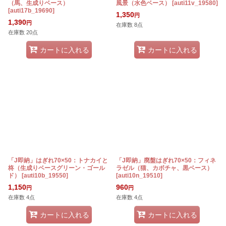
（馬、生成りベース）
風景（水色ベース）
[
auti11v_19580
]
[
auti17b_19690
]
1,350
円
1,390
円
在庫数 8点
在庫数 20点
カートに入れる
カートに入れる
「J即納」はぎれ70×50：トナカイと
「J即納」廃盤はぎれ70×50：フィネ
柊（生成りベースグリーン・ゴール
ラゼル（猫、カボチャ、黒ベース）
ド）
[
auti10b_19550
]
[
auti10n_19510
]
1,150
960
円
円
在庫数 4点
在庫数 4点
カートに入れる
カートに入れる