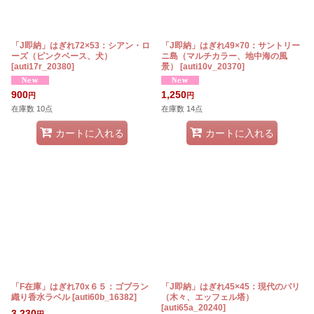
「J即納」はぎれ72×53：シアン・ロ
「J即納」はぎれ49×70：サントリー
ーズ（ピンクベース、犬）
ニ島（マルチカラー、地中海の風
[
auti17r_20380
]
景）
[
auti10v_20370
]
900
1,250
円
円
在庫数 10点
在庫数 14点
カートに入れる
カートに入れる
「F在庫」はぎれ70x６５：ゴブラン
「J即納」はぎれ45×45：現代のパリ
織り香水ラベル
[
auti60b_16382
]
（木々、エッフェル塔）
[
auti65a_20240
]
3,230