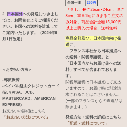
全国一律
250円
＊但し、長さ25cm×24cm、厚さ
2.
日本国外
への発送につきまし
3cm、重量1kgに収まるご注文の
ては、お問合せよりご相談くだ
み対象。商品合計金額15,000円
さい。各国への送料を計算して
以上ご購入の場合、送料無料
ご案内いたします。（2024年9
商品金額及び、日本国内向け発
月1日改定）
送
に、
「フランス本社から日本拠点へ
の送料・関税等諸税」と
「日本国内からお届け先への送
料」すべてが含まれておりま
＜お支払い方法＞
す。
-郵便振替
関税等諸税は日本拠点にて支払
-ペイパル経由クレジットカード
いますので、お届け時に別途請
払い(VISA、JCB、
求されることはございません。
MASTERCARD、AMERICAN
(一部のフランスからの直送品は
EXPRESS)
除きます。)
お支払いの詳細はこちら↓
発送方法・送料の詳細はこちら↓
「お支払い方法について」
「配送・送料について」