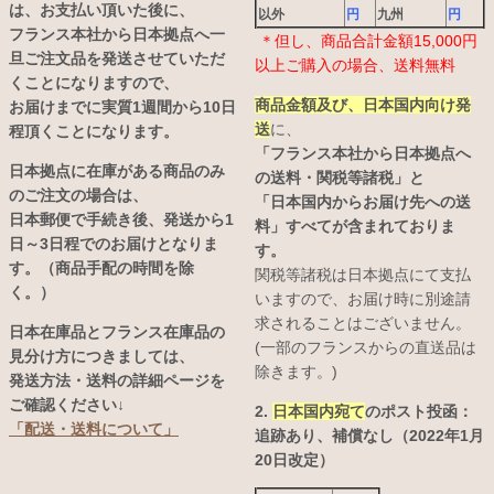
は、お支払い頂いた後に、
以外
円
九州
円
フランス本社から日本拠点へ一
＊但し、商品合計金額15,000円
旦ご注文品を発送させていただ
以上ご購入の場合、送料無料
くことになりますので、
商品金額及び、日本国内向け発
お届けまでに実質1週間から10日
送
に、
程頂くことになります。
「フランス本社から日本拠点へ
日本拠点に在庫がある商品のみ
の送料・関税等諸税」と
のご注文の場合は、
「日本国内からお届け先への送
日本郵便で手続き後、発送から1
料」すべてが含まれておりま
日～3日程でのお届けとなりま
す。
す。（商品手配の時間を除
関税等諸税は日本拠点にて支払
く。）
いますので、お届け時に別途請
求されることはございません。
日本在庫品とフランス在庫品の
(一部のフランスからの直送品は
見分け方につきましては、
除きます。)
発送方法・送料の詳細ページを
ご確認ください↓
2.
日本国内宛て
のポスト投函：
「配送・送料について」
追跡あり、補償なし（2022年1月
20日改定）