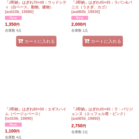
「J即納」はぎれ70×49：ウッドシテ
「J即納」はぎれ45×45：ラパン&パ
ィ（白ベース、動物、建物）
ニエ（うさぎ、カゴ）
[
auti10b_19980
]
[
auti60b_19930
]
1,350
2,000
円
円
在庫数 4点
在庫数 1点
カートに入れる
カートに入れる
「J即納」はぎれ80×50：エギスハイ
「J即納」はぎれ45×45：ラ・パリジ
ム（ベージュベース）
ェンヌ（エッフェル塔・ピンク）
[
txti10b_19890
]
[
auti65b_19860
]
2,750
円
1,100
円
在庫数 2点
在庫数 4点