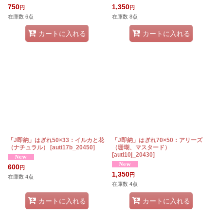
750
1,350
円
円
在庫数 6点
在庫数 8点
カートに入れる
カートに入れる
「J即納」はぎれ50×33：イルカと花
「J即納」はぎれ70×50：アリーズ
（ナチュラル）
[
auti17b_20450
]
（珊瑚、マスタード）
[
auti10j_20430
]
600
円
1,350
円
在庫数 4点
在庫数 4点
カートに入れる
カートに入れる