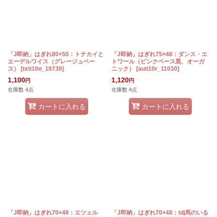
「J即納」はぎれ80×50：トナカイと
「J即納」はぎれ75×48：ダンス・エ
エーデルワイス（グレージュベー
トワール（ピンクベース黒、オーガ
ス）
[
txti10n_19730
]
ニック）
[
auti10r_11030
]
1,100
1,120
円
円
在庫数 4点
在庫数 4点
カートに入れる
カートに入れる
「J即納」はぎれ70×48：エツェル
「J即納」はぎれ70×48：tdj馬のいる