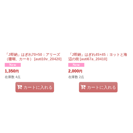
「J即納」はぎれ70×50：アリーズ
「J即納」はぎれ45×45：ヨットと海
（珊瑚、カーキ）
[
auti10v_20420
]
辺の街
[
auti67a_20410
]
1,350
2,000
円
円
在庫数 4点
在庫数 2点
カートに入れる
カートに入れる