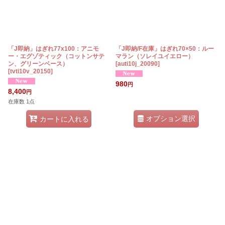
「J即納」はぎれ77x100：アニモ
「J即納/F在庫」はぎれ70×50：ルー
ー・エグゾティック（コットンサテ
マラン（ソレイユイエロー）
ン、グリーンベース）
[
auti10j_20090
]
[
tvti10v_20150
]
980
円
8,400
円
在庫数 1点
オプション選択
カートに入れる