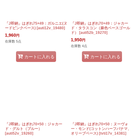
「J即納」はぎれ75×49：ガルニエ(ヌ
「J即納」はぎれ70×49：ジャカー
ードピンクベース)
[
auti12v_19480
]
ド・タラスコン（麻色ベースゴール
ド）
[
auti52b_19270
]
1,960
円
1,950
円
在庫数 5点
在庫数 4点
カートに入れる
カートに入れる
「J即納」はぎれ70×50：ジャカー
「J即納」はぎれ70×50：ヌーヴォ
ド・グルト（ブルー）
ー・モンド(コットンハーフパナマ、
[
auti52v_19260
]
オリーブベース)
[
tvti17v_14381
]