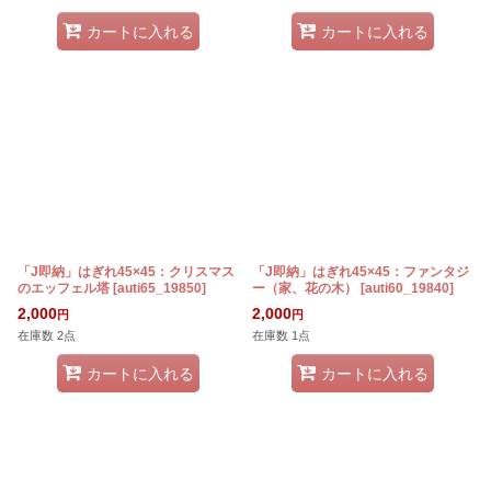
カートに入れる
カートに入れる
「J即納」はぎれ45×45：クリスマス
「J即納」はぎれ45×45：ファンタジ
のエッフェル塔
[
auti65_19850
]
ー（家、花の木）
[
auti60_19840
]
2,000
2,000
円
円
在庫数 2点
在庫数 1点
カートに入れる
カートに入れる