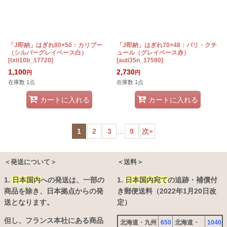
「J即納」はぎれ80×50：カリブー
「J即納」はぎれ70×48：パリ・クチ
（シルバーグレイベース白）
ュール（グレイベース赤）
[
txti10b_17720
]
[
auti35n_17590
]
1,100
2,730
円
円
在庫数 1点
在庫数 1点
カートに入れる
カートに入れる
1
2
3
...
9
次
»
＜発送について＞
＜送料＞
1.
日本国内
への発送は、
一部の
1.
日本国内宛て
の追跡・補償付
商品を除き、日本拠点からの発
き郵便送料（2022年1月20日改
送となります。
定）
但し、フランス本社にある商品
北海道・九州
650
北海道・
1040