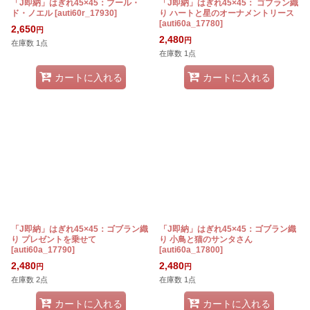
「J即納」はぎれ45×45：ブール・
「J即納」はぎれ45×45： ゴブラン織
ド・ノエル
[
auti60r_17930
]
り ハートと星のオーナメントリース
[
auti60a_17780
]
2,650
円
2,480
円
在庫数 1点
在庫数 1点
カートに入れる
カートに入れる
「J即納」はぎれ45×45：ゴブラン織
「J即納」はぎれ45×45：ゴブラン織
り プレゼントを乗せて
り 小鳥と猫のサンタさん
[
auti60a_17790
]
[
auti60a_17800
]
2,480
2,480
円
円
在庫数 2点
在庫数 1点
カートに入れる
カートに入れる