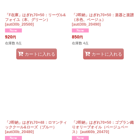
「F在庫」はぎれ70×50：リーヴル&
「J即納」はぎれ70×50：楽器と楽譜
フォイユ（本、グリーン）
（水色、ベージュ）
[
auti30b_20500
]
[
auti30b_20490
]
920
850
円
円
在庫数 8点
在庫数 4点
カートに入れる
カートに入れる
「J即納」はぎれ70×48：ロマンティ
「J即納」はぎれ70×50：ゴブラン織
ッククール&ローズ（ブルー）
りオリーブオイル（ベージュベー
[
auti30b_20480
]
ス）
[
auti60b_20470
]