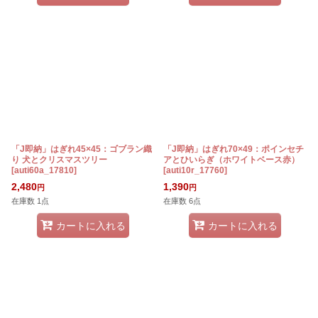
「J即納」はぎれ45×45：ゴブラン織
「J即納」はぎれ70×49：ポインセチ
り 犬とクリスマスツリー
アとひいらぎ（ホワイトベース赤）
[
auti60a_17810
]
[
auti10r_17760
]
2,480
1,390
円
円
在庫数 1点
在庫数 6点
カートに入れる
カートに入れる