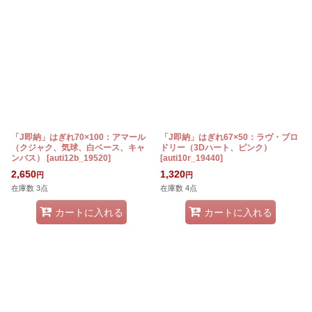
「J即納」はぎれ70×100：アマール
「J即納」はぎれ67×50：ラヴ・ブロ
（クジャク、気球、白ベース、キャ
ドリー（3Dハート、ピンク）
ンバス）
[
auti12b_19520
]
[
auti10r_19440
]
2,650
1,320
円
円
在庫数 3点
在庫数 4点
カートに入れる
カートに入れる