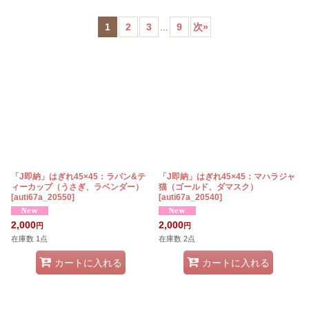
表示数
:
1
2
3
...
9
次
»
在庫あり
並び順
:
絞り込む
「J即納」はぎれ45×45：ラパン&テ
「J即納」はぎれ45×45：マハラジャ
ィーカップ（うさぎ、ラベンダー）
猫（ゴールド、ダマスク）
[
auti67a_20550
]
[
auti67a_20540
]
2,000
2,000
円
円
在庫数 1点
在庫数 2点
カートに入れる
カートに入れる