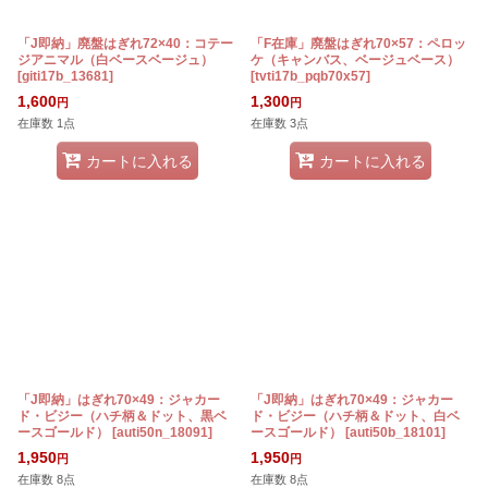
「J即納」廃盤はぎれ72×40：コテー
「F在庫」廃盤はぎれ70×57：ペロッ
ジアニマル（白ベースベージュ）
ケ（キャンバス、ベージュベース）
[
giti17b_13681
]
[
tvti17b_pqb70x57
]
1,600
1,300
円
円
在庫数 1点
在庫数 3点
カートに入れる
カートに入れる
「J即納」はぎれ70×49：ジャカー
「J即納」はぎれ70×49：ジャカー
ド・ビジー（ハチ柄＆ドット、黒ベ
ド・ビジー（ハチ柄＆ドット、白ベ
ースゴールド）
[
auti50n_18091
]
ースゴールド）
[
auti50b_18101
]
1,950
1,950
円
円
在庫数 8点
在庫数 8点