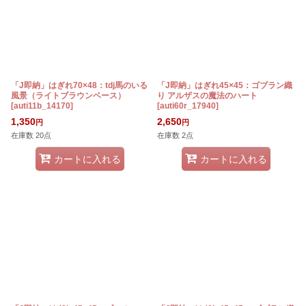
「J即納」はぎれ70×48：tdj馬のいる
「J即納」はぎれ45×45：ゴブラン織
風景（ライトブラウンベース）
り アルザスの魔法のハート
[
auti11b_14170
]
[
auti60r_17940
]
1,350
2,650
円
円
在庫数 20点
在庫数 2点
カートに入れる
カートに入れる