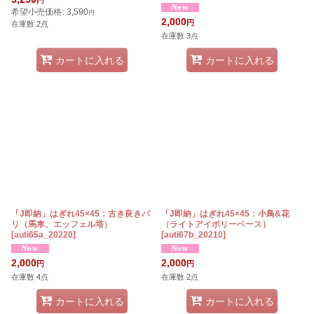
円
希望小売価格
:
3,590
円
2,000
円
在庫数 2点
在庫数 3点
カートに入れる
カートに入れる
「J即納」はぎれ45×45：古き良きパ
「J即納」はぎれ45×45：小鳥&花
リ（馬車、エッフェル塔）
（ライトアイボリーベース）
[
auti65a_20220
]
[
auti67b_20210
]
2,000
2,000
円
円
在庫数 4点
在庫数 2点
カートに入れる
カートに入れる