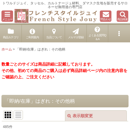
トワルドジュイ、タッセル、カルトナージュ材料、ダマスク生地を販売するサロ
ネーゼ御用達の専門店
メニュー
問合わせ
商品検索
よくある質問Q
商品カテゴリ
ご利用案内
当店について
メルマガ登録
＆A
ホーム
>
「即納/在庫」はぎれ：その他柄
数量ごとのサイズは商品詳細に記載しております。
その他、初めての商品のご購入は必ず商品詳細ページ内の注意内容を
ご確認の上、ご注文ください
「即納/在庫」はぎれ：その他柄
表示順変更
閉じる
485
件