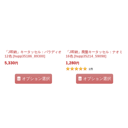
「J即納」キータッセル：パラディオ
「J即納」廃盤キータッセル：ナオミ
12色
[
hupp35186_89300
]
16色
[
hupp35214_59098
]
5,330
1,280
円
円
1
件
オプション選択
オプション選択