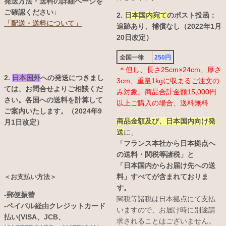
発送方法・送料の詳細ページを
ご確認ください↓
2.
日本国内宛て
のポスト投函：
「配送・送料について」
追跡あり、補償なし（2022年1月
20日改定）
全国一律
250円
＊但し、長さ25cm×24cm、厚さ
2.
日本国外
への発送につきまし
3cm、重量1kgに収まるご注文の
ては、お問合せよりご相談くだ
み対象。商品合計金額15,000円
さい。各国への送料を計算して
以上ご購入の場合、送料無料
ご案内いたします。（2024年9
商品金額及び、日本国内向け発
月1日改定）
送
に、
「フランス本社から日本拠点へ
の送料・関税等諸税」と
「日本国内からお届け先への送
料」すべてが含まれておりま
＜お支払い方法＞
す。
-郵便振替
関税等諸税は日本拠点にて支払
-ペイパル経由クレジットカード
いますので、お届け時に別途請
払い(VISA、JCB、
求されることはございません。