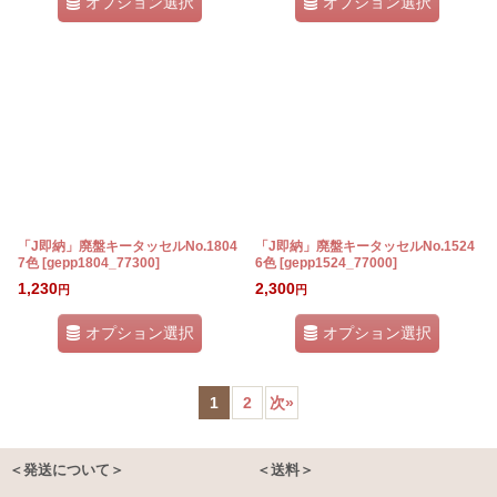
オプション選択
オプション選択
「J即納」廃盤キータッセルNo.1804
「J即納」廃盤キータッセルNo.1524
7色
[
gepp1804_77300
]
6色
[
gepp1524_77000
]
1,230
2,300
円
円
オプション選択
オプション選択
1
2
次
»
＜発送について＞
＜送料＞