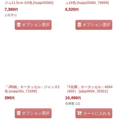
ジュ11.5cm /10色
[
hupp35080
]
ュ10色
[
hupp35080_79899
]
7,380
6,520
円
円
お取寄せ
オプション選択
オプション選択
「J即納」キータッセル：ジャンヌ2
「F在庫」キータッセル：4694
色
[
aupp30a_71699
]
（606）
[
plpp4694_35501
]
390
10,490
円
円
在庫数 1点
オプション選択
カートに入れる