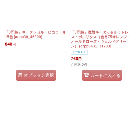
「J即納」キータッセル：ビコロール
「J即納」廃盤キータッセル：トレ
15色
[
aupp30_46300
]
ス・ボルリタス（色番75オレンジ・
オールドローズ・ヴェルドグリー
840
円
ン）
[
crpp5431_31703
]
760
円
在庫数 2点
オプション選択
カートに入れる