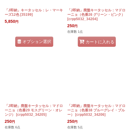
「J即納」キータッセル：レ・マーキ
「J即納」廃盤キータッセル：マドロ
ーズ12色
[
35199
]
ーニョ（色番26 グリーン・ピンク）
[
crpp5032_34204
]
5,850
円
250
円
在庫数 1点
オプション選択
カートに入れる
「J即納」廃盤キータッセル：マドロ
「J即納」廃盤キータッセル：マドロ
ーニョ（色番29 モスグリーン・オレ
ーニョ（色番38 ブルーグレイ・ブル
ンジ）
[
crpp5032_34205
]
ー）
[
crpp5032_34206
]
250
250
円
円
在庫数 6点
在庫数 5点