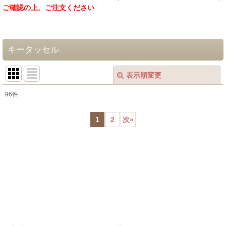
ご確認の上、ご注文ください
キータッセル
表示順変更
閉じる
96
件
表示数
:
1
2
次
»
在庫あり
並び順
:
絞り込む