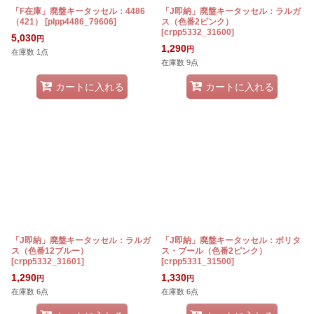
「F在庫」廃盤キータッセル：4486
「J即納」廃盤キータッセル：ラルガ
（421）
[
plpp4486_79606
]
ス（色番2ピンク）
[
crpp5332_31600
]
5,030
円
1,290
円
在庫数 1点
在庫数 9点
カートに入れる
カートに入れる
「J即納」廃盤キータッセル：ラルガ
「J即納」廃盤キータッセル：ボリタ
ス（色番12ブルー）
ス・ブール（色番2ピンク）
[
crpp5332_31601
]
[
crpp5331_31500
]
1,290
1,330
円
円
在庫数 6点
在庫数 6点