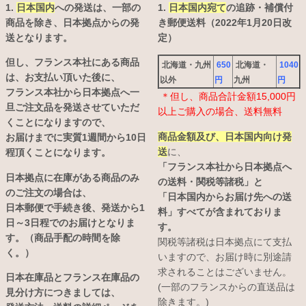
1.
日本国内
への発送は、
一部の
1.
日本国内宛て
の追跡・補償付
商品を除き、日本拠点からの発
き郵便送料（2022年1月20日改
送となります。
定）
但し、フランス本社にある商品
北海道・九州
650
北海道・
1040
は、お支払い頂いた後に、
以外
円
九州
円
フランス本社から日本拠点へ一
＊但し、商品合計金額15,000円
旦ご注文品を発送させていただ
以上ご購入の場合、送料無料
くことになりますので、
商品金額及び、日本国内向け発
お届けまでに実質1週間から10日
送
に、
程頂くことになります。
「フランス本社から日本拠点へ
日本拠点に在庫がある商品のみ
の送料・関税等諸税」と
のご注文の場合は、
「日本国内からお届け先への送
日本郵便で手続き後、発送から1
料」すべてが含まれておりま
日～3日程でのお届けとなりま
す。
す。（商品手配の時間を除
関税等諸税は日本拠点にて支払
く。）
いますので、お届け時に別途請
求されることはございません。
日本在庫品とフランス在庫品の
(一部のフランスからの直送品は
見分け方につきましては、
除きます。)