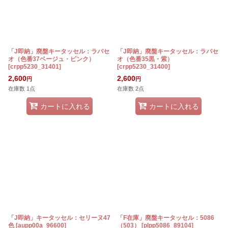
「J即納」廃盤キータッセル：ラパセ
「J即納」廃盤キータッセル：ラパセ
オ（色番37ベージュ・ピンク）
オ（色番35黒・紫）
[
crpp5230_31401
]
[
crpp5230_31400
]
2,600
2,600
円
円
在庫数 1点
在庫数 2点
カートに入れる
カートに入れる
「J即納」キータッセル：セリーヌ47
「F在庫」廃盤キータッセル：5086
色
[
aupp00a_96600
]
（503）
[
plpp5086_89104
]