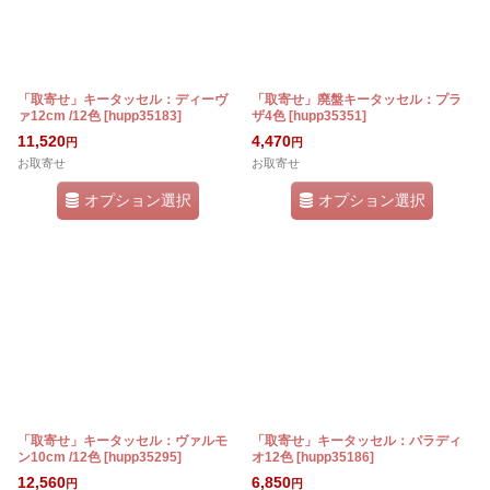
「取寄せ」キータッセル：ディーヴ
「取寄せ」廃盤キータッセル：プラ
ァ12cm /12色
[
hupp35183
]
ザ4色
[
hupp35351
]
11,520
4,470
円
円
お取寄せ
お取寄せ
オプション選択
オプション選択
「取寄せ」キータッセル：ヴァルモ
「取寄せ」キータッセル：パラディ
ン10cm /12色
[
hupp35295
]
オ12色
[
hupp35186
]
12,560
6,850
円
円