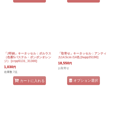
「J即納」キータッセル：ボルラス
「取寄せ」キータッセル：アンティ
（色番5パステル・ポンポンオレン
カ14.5cm /14色
[
hupp35190
]
ジ）
[
crpp5131_31300
]
18,550
円
1,030
円
お取寄せ
在庫数 7点
オプション選択
カートに入れる