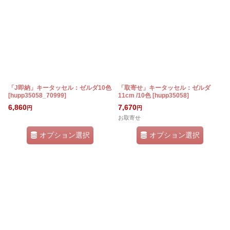
「J即納」キータッセル：ゼルダ10色
「取寄せ」キータッセル：ゼルダ
[
hupp35058_70999
]
11cm /10色
[
hupp35058
]
6,860
7,670
円
円
お取寄せ
オプション選択
オプション選択