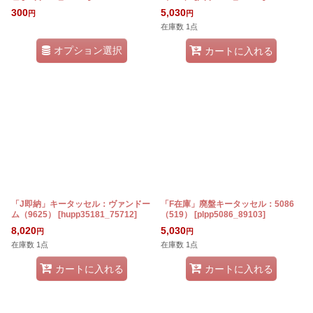
300
5,030
円
円
在庫数 1点
オプション選択
カートに入れる
「J即納」キータッセル：ヴァンドー
「F在庫」廃盤キータッセル：5086
ム（9625）
[
hupp35181_75712
]
（519）
[
plpp5086_89103
]
8,020
5,030
円
円
在庫数 1点
在庫数 1点
カートに入れる
カートに入れる