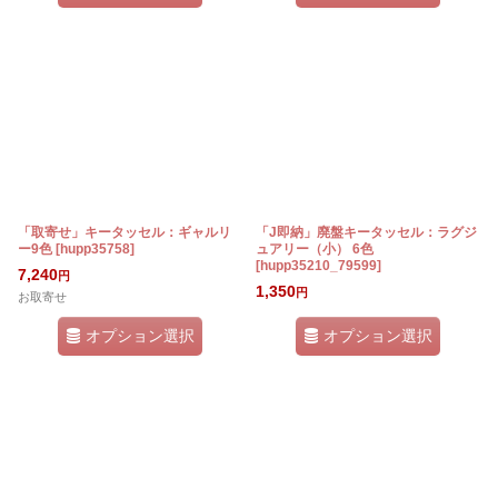
「取寄せ」キータッセル：ギャルリ
「J即納」廃盤キータッセル：ラグジ
ー9色
[
hupp35758
]
ュアリー（小） 6色
[
hupp35210_79599
]
7,240
円
1,350
円
お取寄せ
オプション選択
オプション選択