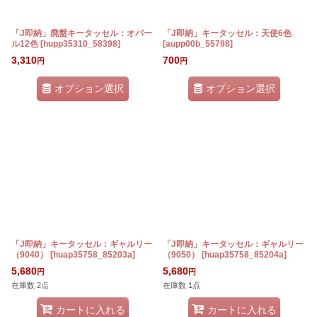
「J即納」廃盤キータッセル：オパー
「J即納」キータッセル：天使6色
ル12色
[
hupp35310_58398
]
[
aupp00b_55798
]
3,310
700
円
円
オプション選択
オプション選択
「J即納」キータッセル：ギャルリー
「J即納」キータッセル：ギャルリー
（9040）
[
huap35758_85203a
]
（9050）
[
huap35758_85204a
]
5,680
5,680
円
円
在庫数 2点
在庫数 1点
カートに入れる
カートに入れる