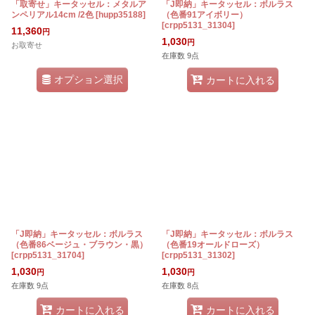
「取寄せ」キータッセル：メタルア
「J即納」キータッセル：ボルラス
ンペリアル14cm /2色
[
hupp35188
]
（色番91アイボリー）
[
crpp5131_31304
]
11,360
円
1,030
円
お取寄せ
在庫数 9点
オプション選択
カートに入れる
「J即納」キータッセル：ボルラス
「J即納」キータッセル：ボルラス
（色番86ベージュ・ブラウン・黒）
（色番19オールドローズ）
[
crpp5131_31704
]
[
crpp5131_31302
]
1,030
1,030
円
円
在庫数 9点
在庫数 8点
カートに入れる
カートに入れる