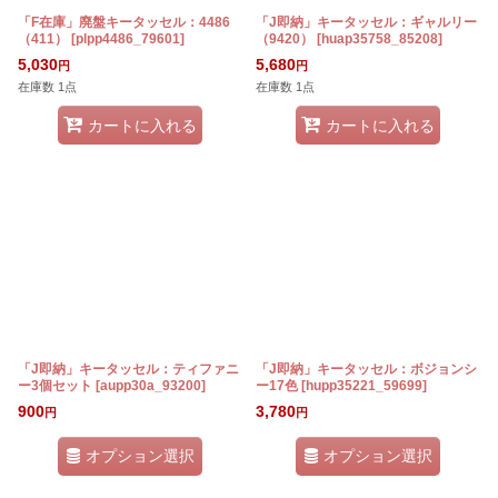
「F在庫」廃盤キータッセル：4486
「J即納」キータッセル：ギャルリー
（411）
[
plpp4486_79601
]
（9420）
[
huap35758_85208
]
5,030
5,680
円
円
在庫数 1点
在庫数 1点
カートに入れる
カートに入れる
「J即納」キータッセル：ティファニ
「J即納」キータッセル：ボジョンシ
ー3個セット
[
aupp30a_93200
]
ー17色
[
hupp35221_59699
]
900
3,780
円
円
オプション選択
オプション選択