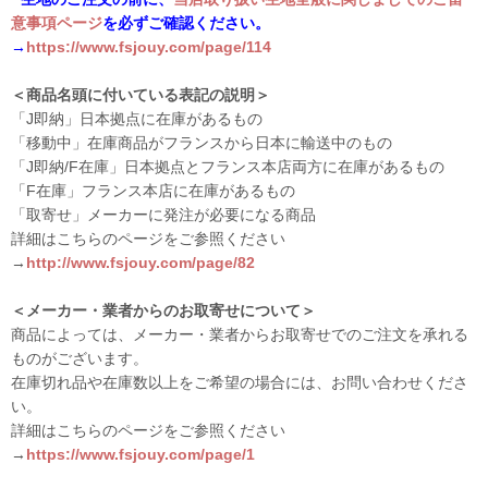
意事項ページ
を必ずご確認ください。
→
https://www.fsjouy.com/page/114
＜商品名頭に付いている表記の説明＞
「J即納」日本拠点に在庫があるもの
「移動中」在庫商品がフランスから日本に輸送中のもの
「J即納/F在庫」日本拠点とフランス本店両方に在庫があるもの
「F在庫」フランス本店に在庫があるもの
「取寄せ」メーカーに発注が必要になる商品
詳細はこちらのページをご参照ください
→
http://www.fsjouy.com/page/82
＜メーカー・業者からのお取寄せについて＞
商品によっては、メーカー・業者からお取寄せでのご注文を承れる
ものがございます。
在庫切れ品や在庫数以上をご希望の場合には、お問い合わせくださ
い。
詳細はこちらのページをご参照ください
→
https://www.fsjouy.com/page/1