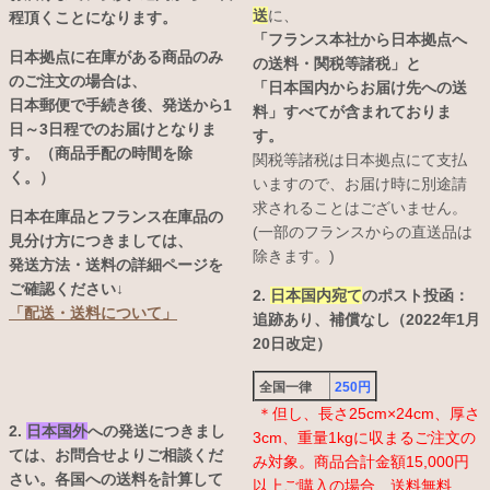
送
に、
程頂くことになります。
「フランス本社から日本拠点へ
日本拠点に在庫がある商品のみ
の送料・関税等諸税」と
のご注文の場合は、
「日本国内からお届け先への送
日本郵便で手続き後、発送から1
料」すべてが含まれておりま
日～3日程でのお届けとなりま
す。
す。（商品手配の時間を除
関税等諸税は日本拠点にて支払
く。）
いますので、お届け時に別途請
求されることはございません。
日本在庫品とフランス在庫品の
(一部のフランスからの直送品は
見分け方につきましては、
除きます。)
発送方法・送料の詳細ページを
ご確認ください↓
2.
日本国内宛て
のポスト投函：
「配送・送料について」
追跡あり、補償なし（2022年1月
20日改定）
全国一律
250円
＊但し、長さ25cm×24cm、厚さ
2.
日本国外
への発送につきまし
3cm、重量1kgに収まるご注文の
ては、お問合せよりご相談くだ
み対象。商品合計金額15,000円
さい。各国への送料を計算して
以上ご購入の場合、送料無料