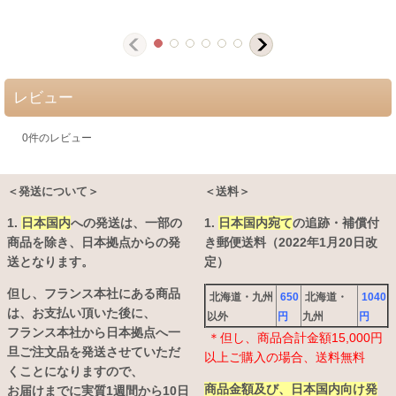
レビュー
0
件のレビュー
＜発送について＞
＜送料＞
1.
日本国内
への発送は、
一部の
1.
日本国内宛て
の追跡・補償付
商品を除き、日本拠点からの発
き郵便送料（2022年1月20日改
送となります。
定）
但し、フランス本社にある商品
北海道・九州
650
北海道・
1040
は、お支払い頂いた後に、
以外
円
九州
円
フランス本社から日本拠点へ一
＊但し、商品合計金額15,000円
旦ご注文品を発送させていただ
以上ご購入の場合、送料無料
くことになりますので、
商品金額及び、日本国内向け発
お届けまでに実質1週間から10日