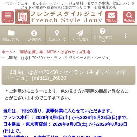
トワルドジュイ、タッセル、カルトナージュ材料、ダマスク生地、壁紙、ハンド
メイド小物類を種類豊富に販売するサロネーゼ御用達の店
メニュー
問合わせ
商品検索
よくある質問Q
商品カテゴリ
ご利用案内
当店について
メルマガ登録
＆A
ホーム
>
「即納/在庫」布：MFTA
>
はぎれサイズ生地
>
「J即納」はぎれ70×50：セイラン（生成りベース赤・ベージュ）
「J即納」はぎれ70×50：セイラン（生成りベース赤・
ベージュ）
[
mfti12r_26830
]
＊ご利用のモニターにより、色の見え方が実際の商品と異なるこ
とがございますのでご了承下さい。
当店は、下記の通り、夏季休業に入らせていただきます。
フランス本店 ： 2026年8月8日(土) から2026年8月23日(日)まで。
日本拠点 ・東京実店舗： 2026年8月8日(土) から2026年8月16日
(日)まで。