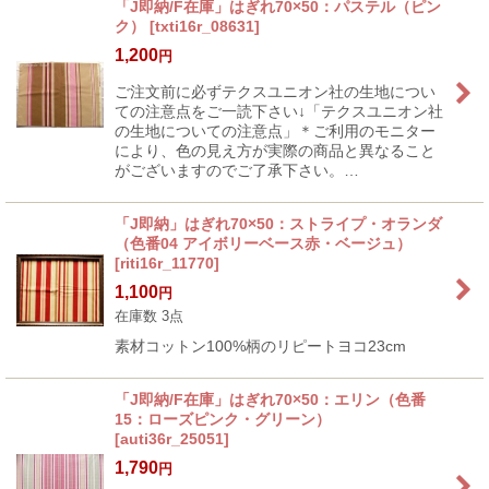
「J即納/F在庫」はぎれ70×50：パステル（ピン
ク）
[
txti16r_08631
]
1,200
円
ご注文前に必ずテクスユニオン社の生地につい
ての注意点をご一読下さい↓「テクスユニオン社
の生地についての注意点」＊ご利用のモニター
により、色の見え方が実際の商品と異なること
がございますのでご了承下さい。…
「J即納」はぎれ70×50：ストライプ・オランダ
（色番04 アイボリーベース赤・ベージュ）
[
riti16r_11770
]
1,100
円
在庫数 3点
素材コットン100%柄のリピートヨコ23cm
「J即納/F在庫」はぎれ70×50：エリン（色番
15：ローズピンク・グリーン）
[
auti36r_25051
]
1,790
円