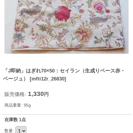
「J即納」はぎれ70×50：セイラン（生成りベース赤・
ベージュ）
[
mfti12r_26830
]
1,330
販売価格
:
円
商品重量
:
95g
在庫数 1点
数量
: