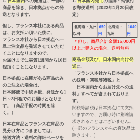
1.
日本国内
への発送は、
一部の
1.
日本国内宛て
の追跡・補償付
商品を除き、日本拠点からの発
き郵便送料（2022年1月20日改
送となります。
定）
但し、フランス本社にある商品
北海道・九州
650
北海道・
1040
は、お支払い頂いた後に、
以外
円
九州
円
フランス本社から日本拠点へ一
＊但し、商品合計金額15,000円
旦ご注文品を発送させていただ
以上ご購入の場合、送料無料
くことになりますので、
商品金額及び、日本国内向け発
お届けまでに実質1週間から10日
送
に、
程頂くことになります。
「フランス本社から日本拠点へ
日本拠点に在庫がある商品のみ
の送料・関税等諸税」と
のご注文の場合は、
「日本国内からお届け先への送
日本郵便で手続き後、発送から1
料」すべてが含まれておりま
日～3日程でのお届けとなりま
す。
す。（商品手配の時間を除
関税等諸税は日本拠点にて支払
く。）
いますので、お届け時に別途請
求されることはございません。
日本在庫品とフランス在庫品の
(一部のフランスからの直送品は
見分け方につきましては、
除きます。)
発送方法・送料の詳細ページを