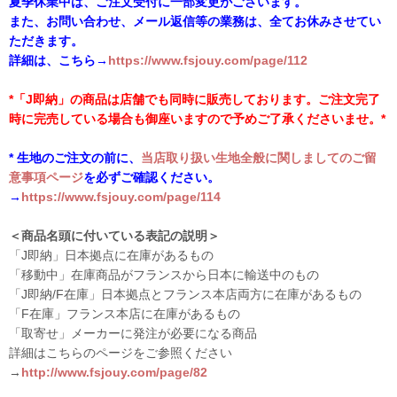
夏季休業中は、ご注文受付に一部変更がございます。
また、お問い合わせ、メール返信等の業務は、全てお休みさせてい
ただきます。
詳細は、こちら→
https://www.fsjouy.com/page/112
*「J即納」の商品は店舗でも同時に販売しております。ご注文完了
時に完売している場合も御座いますので予めご了承くださいませ。*
* 生地のご注文の前に、
当店取り扱い生地全般に関しましてのご留
意事項ページ
を必ずご確認ください。
→
https://www.fsjouy.com/page/114
＜商品名頭に付いている表記の説明＞
「J即納」日本拠点に在庫があるもの
「移動中」在庫商品がフランスから日本に輸送中のもの
「J即納/F在庫」日本拠点とフランス本店両方に在庫があるもの
「F在庫」フランス本店に在庫があるもの
「取寄せ」メーカーに発注が必要になる商品
詳細はこちらのページをご参照ください
→
http://www.fsjouy.com/page/82