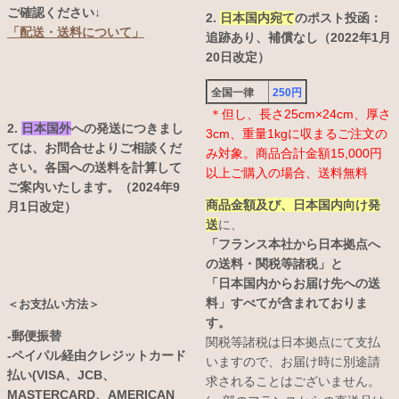
ご確認ください↓
2.
日本国内宛て
のポスト投函：
「配送・送料について」
追跡あり、補償なし（2022年1月
20日改定）
全国一律
250円
＊但し、長さ25cm×24cm、厚さ
2.
日本国外
への発送につきまし
3cm、重量1kgに収まるご注文の
ては、お問合せよりご相談くだ
み対象。商品合計金額15,000円
さい。各国への送料を計算して
以上ご購入の場合、送料無料
ご案内いたします。（2024年9
商品金額及び、日本国内向け発
月1日改定）
送
に、
「フランス本社から日本拠点へ
の送料・関税等諸税」と
「日本国内からお届け先への送
料」すべてが含まれておりま
＜お支払い方法＞
す。
-郵便振替
関税等諸税は日本拠点にて支払
-ペイパル経由クレジットカード
いますので、お届け時に別途請
払い(VISA、JCB、
求されることはございません。
MASTERCARD、AMERICAN