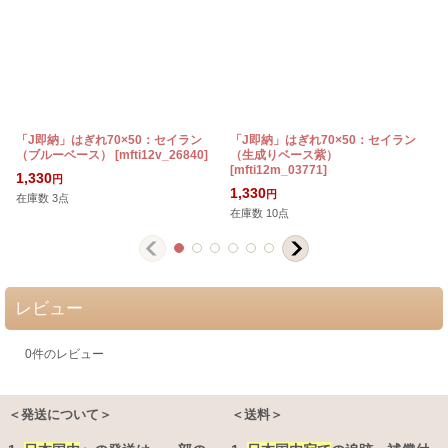
「J即納」はぎれ70×50：セイラン
「J即納」はぎれ70×50：セイラン
（ブルーベース）
[
mfti12v_26840
]
（生成りベース紫）
[
mfti12m_03771
]
1,330
円
1,330
円
在庫数 3点
在庫数 10点
レビュー
0
件のレビュー
＜発送について＞
＜送料＞