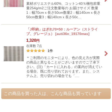
素材ポリエステル60%、コットン40％梱包前重
量254g/m2ご注文数量毎の お届けサイズ 数量
1：幅70cmｘ長さ50cm数量2：幅140cmｘ長さ
50cm数量3：幅140cmｘ長さ50c…
「J即納」はぎれ70×50：ルーアン（ストライ
プ、グレージュ）
[
auti36n_19170mas
]
1,320
円
在庫数 7点
1
件
＊ご利用のモニターにより、色の見え方が実際
の商品と異なることがございますのでご了承下
さい。(注)「カートに入れる」の案内が消えてい
る場合、既に売り切れております。また、シス
テム上、売り切れの場合でも「…
この商品を買った人は、こんな商品も買っています