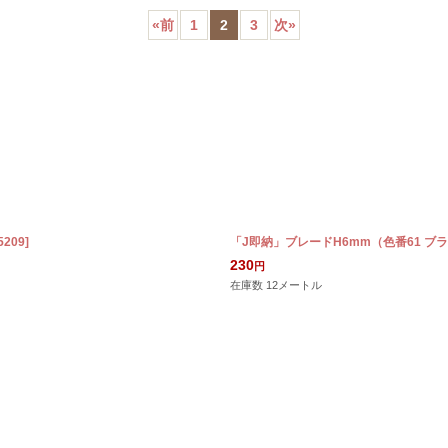
«
前
1
2
3
次
»
絞り込む
5209
]
「J即納」ブレードH6mm（色番61 ブ
230
円
在庫数 12メートル