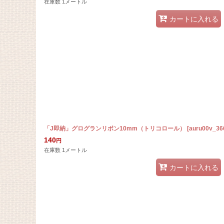
在庫数 1メートル
カートに入れる
「J即納」グログランリボン10mm（トリコロール）
[
auru00v_36
140
円
在庫数 1メートル
カートに入れる