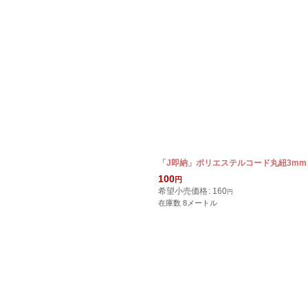
「J即納」ポリエステルコード丸紐3mm
100
円
希望小売価格
:
160
円
在庫数 8メートル