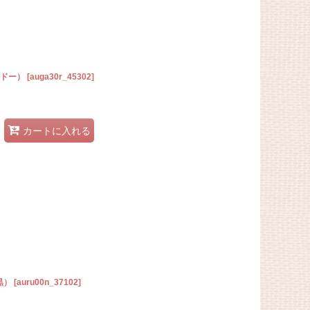
ルドー）
[
auga30r_45302
]
カートに入れる
黒）
[
auru00n_37102
]