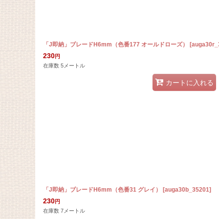
「J即納」ブレードH6mm（色番177 オールドローズ）
[
auga30r_
230
円
在庫数 5メートル
カートに入れる
「J即納」ブレードH6mm（色番31 グレイ）
[
auga30b_35201
]
230
円
在庫数 7メートル