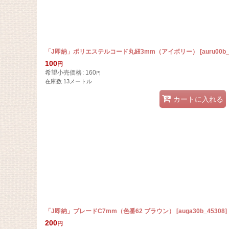
「J即納」ポリエステルコード丸紐3mm（アイボリー）
[
auru00b
100
円
希望小売価格
:
160
円
在庫数 13メートル
カートに入れる
「J即納」ブレードC7mm（色番62 ブラウン）
[
auga30b_45308
]
200
円