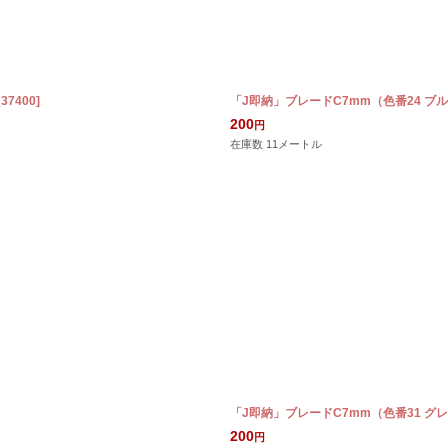
_37400
]
「J即納」ブレードC7mm（色番24 ブ
200
円
在庫数 11メートル
「J即納」ブレードC7mm（色番31 グ
200
円