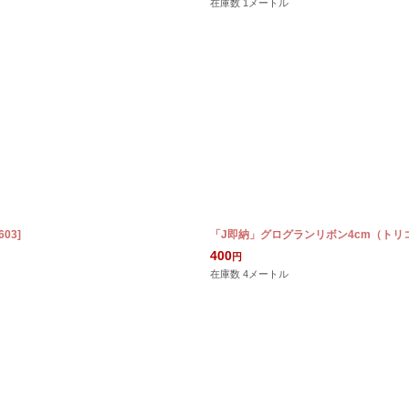
在庫数 1メートル
603
]
「J即納」グログランリボン4cm（トリ
400
円
在庫数 4メートル