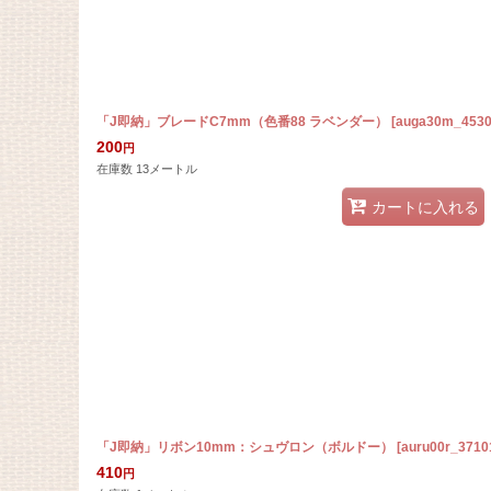
「J即納」ブレードC7mm（色番88 ラベンダー）
[
auga30m_453
200
円
在庫数 13メートル
カートに入れる
「J即納」リボン10mm：シュヴロン（ボルドー）
[
auru00r_3710
410
円