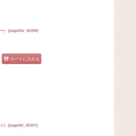
ルー）
[
auga30v_45309
]
カートに入れる
レイ）
[
auga30r_45307
]