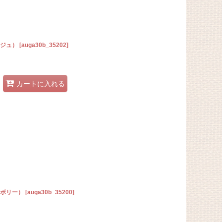
ージュ）
[
auga30b_35202
]
カートに入れる
イボリー）
[
auga30b_35200
]