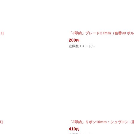
03
]
「J即納」ブレードC7mm（色番98 ボ
200
円
在庫数 1メートル
1
]
「J即納」リボン10mm：シュヴロン（
410
円