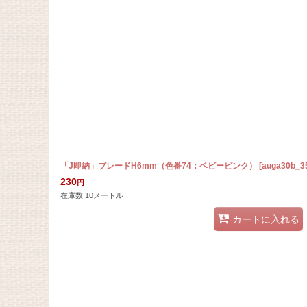
表示数
:
在庫あり
並び順
:
「J即納」ブレードH6mm（色番74：ベビーピンク）
[
auga30b_3
230
円
在庫数 10メートル
カートに入れる