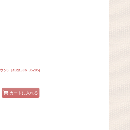
ラウン）
[
auga30b_35205
]
カートに入れる