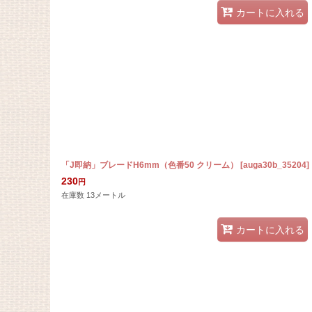
カートに入れる
「J即納」ブレードH6mm（色番50 クリーム）
[
auga30b_35204
]
230
円
在庫数 13メートル
カートに入れる