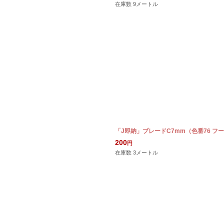
在庫数 9メートル
「J即納」ブレードC7mm（色番76 フ
200
円
在庫数 3メートル