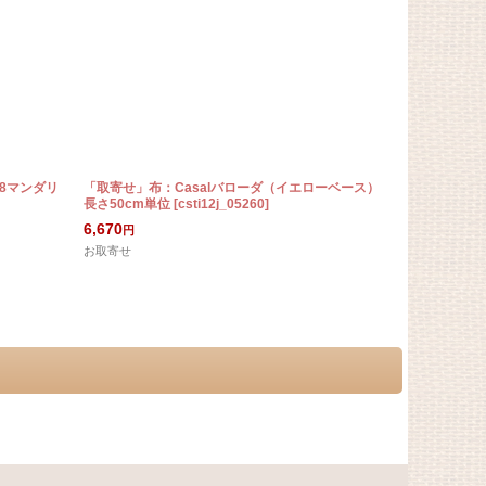
88マンダリ
「取寄せ」布：Casalバローダ（イエローベース）
「F在庫」廃盤
長さ50cm単位
[
csti12j_05260
]
[
8671/995_2
6,670
2,110
円
円
お取寄せ
在庫数 5点