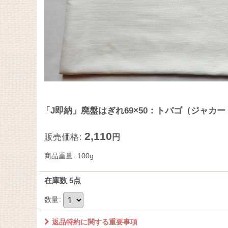
「J即納」廃盤はぎれ69×50：トバゴ（ジャカー
2,110
販売価格
:
円
商品重量
:
100g
在庫数 5点
数量
:
返品特約に関する重要事項