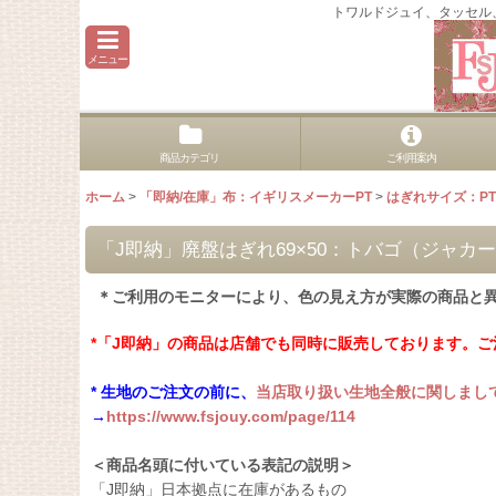
トワルドジュイ、タッセル
メニュー
商品カテゴリ
ご利用案内
ホーム
>
「即納/在庫」布：イギリスメーカーPT
>
はぎれサイズ：P
「J即納」廃盤はぎれ69×50：トバゴ（ジャカ
＊ご利用のモニターにより、色の見え方が実際の商品と
*「J即納」の商品は店舗でも同時に販売しております。
* 生地のご注文の前に、
当店取り扱い生地全般に関しまし
→
https://www.fsjouy.com/page/114
＜商品名頭に付いている表記の説明＞
「J即納」日本拠点に在庫があるもの