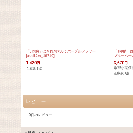
「J即納」はぎれ70×50：パープルフラワー
「J即納」廃
[
auti12m_18710
]
ブルーベー
1,430
3,670
円
円
希望小売価
在庫数 6点
在庫数 1点
レビュー
0
件のレビュー
＜発送について＞