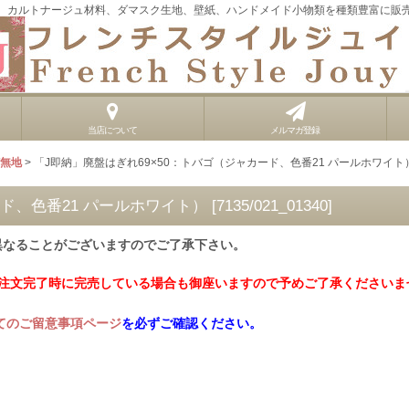
、カルトナージュ材料、ダマスク生地、壁紙、ハンドメイド小物類を種類豊富に販
当店について
メルマガ登録
T無地
>
「J即納」廃盤はぎれ69×50：トバゴ（ジャカード、色番21 パールホワイト
ード、色番21 パールホワイト）
[
7135/021_01340
]
異なることがございますのでご了承下さい。
ご注文完了時に完売している場合も御座いますので予めご了承くださいま
てのご留意事項ページ
を必ずご確認ください。