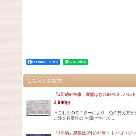
Facebookでシェア
こちらもお勧め！
「J即納/F在庫」廃盤はぎれ69×50：バル
2,990
円
＊ご利用のモニターにより、色の見え方が実
ご注文数量毎の お届けサイズ …
「J即納」廃盤はぎれ69×50：トバゴ（ジ