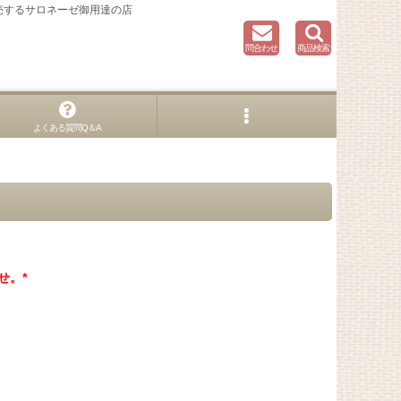
売するサロネーゼ御用達の店
問合わせ
商品検索
よくある質問Q＆A
）
せ。*