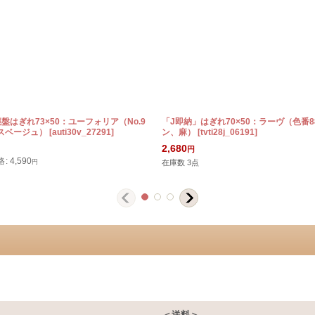
盤はぎれ73×50：ユーフォリア（No.9
「J即納」はぎれ70×50：ラーヴ（色番
スベージュ）
[
auti30v_27291
]
ン、麻）
[
tvti28j_06191
]
2,680
円
格
:
4,590
円
在庫数 3点
＜送料＞