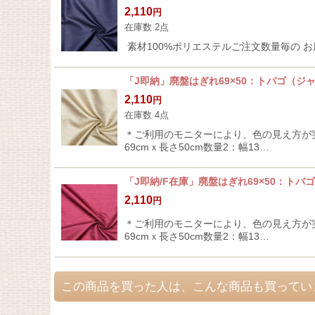
2,110
円
在庫数 2点
素材100%ポリエステルご注文数量毎の お届け
「J即納」廃盤はぎれ69×50：トバゴ（ジ
2,110
円
在庫数 4点
＊ご利用のモニターにより、色の見え方が実
69cmｘ長さ50cm数量2：幅13…
「J即納/F在庫」廃盤はぎれ69×50：トバ
2,110
円
＊ご利用のモニターにより、色の見え方が実
69cmｘ長さ50cm数量2：幅13…
この商品を買った人は、こんな商品も買ってい