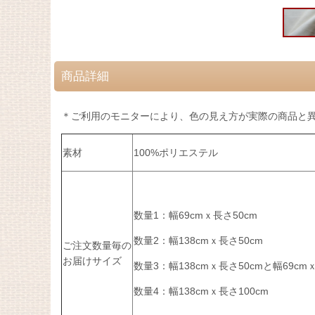
商品詳細
＊ご利用のモニターにより、色の見え方が実際の商品と
素材
100%ポリエステル
数量1：幅69cmｘ長さ50cm
数量2：幅138cmｘ長さ50cm
ご注文数量毎の
お届けサイズ
数量3：
幅138cmｘ長さ50cmと
幅69cm
数量4：幅138cmｘ長さ100cm