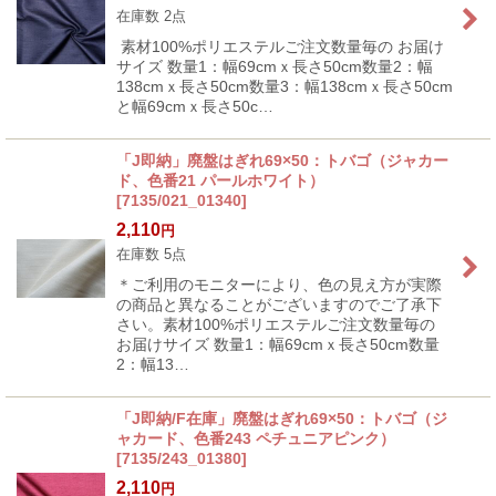
在庫数 2点
素材100%ポリエステルご注文数量毎の お届け
サイズ 数量1：幅69cmｘ長さ50cm数量2：幅
138cmｘ長さ50cm数量3：幅138cmｘ長さ50cm
と幅69cmｘ長さ50c…
「J即納」廃盤はぎれ69×50：トバゴ（ジャカー
ド、色番21 パールホワイト）
[
7135/021_01340
]
2,110
円
在庫数 5点
＊ご利用のモニターにより、色の見え方が実際
の商品と異なることがございますのでご了承下
さい。素材100%ポリエステルご注文数量毎の
お届けサイズ 数量1：幅69cmｘ長さ50cm数量
2：幅13…
「J即納/F在庫」廃盤はぎれ69×50：トバゴ（ジ
ャカード、色番243 ペチュニアピンク）
[
7135/243_01380
]
2,110
円