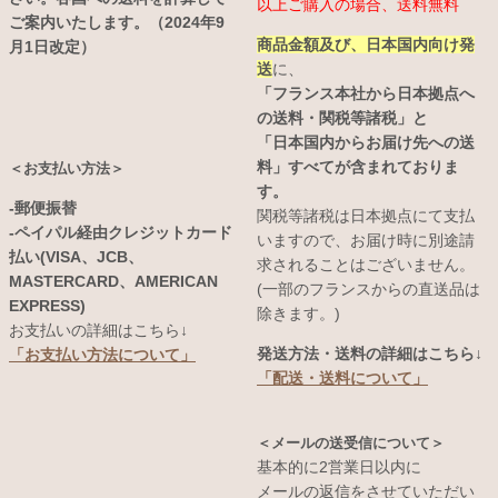
以上ご購入の場合、送料無料
ご案内いたします。（2024年9
商品金額及び、日本国内向け発
月1日改定）
送
に、
「フランス本社から日本拠点へ
の送料・関税等諸税」と
「日本国内からお届け先への送
料」すべてが含まれておりま
＜お支払い方法＞
す。
-郵便振替
関税等諸税は日本拠点にて支払
-ペイパル経由クレジットカード
いますので、お届け時に別途請
払い(VISA、JCB、
求されることはございません。
MASTERCARD、AMERICAN
(一部のフランスからの直送品は
EXPRESS)
除きます。)
お支払いの詳細はこちら↓
発送方法・送料の詳細はこちら↓
「お支払い方法について」
「配送・送料について」
＜メールの送受信について＞
基本的に2営業日以内に
メールの返信をさせていただい