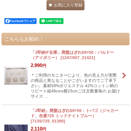
お気に入り登録
Facebookでシェア
こちらもお勧め！
「J即納/F在庫」廃盤はぎれ69×50：バルドー
（アイボリー）
[
1247/007_21421
]
2,990
円
＊ご利用のモニターにより、色の見え方が実際
の商品と異なることがございますのでご了承下
さい。素材58%ポリエステル 42%コットン柄の
リピート縦48cmx横23cmご注文数量毎の お届け
サイズ …
「J即納」廃盤はぎれ69×50：トバゴ（ジャカー
ド、色番725 ミッドナイトブルー）
[
7135/725_01390
]
2,110
円