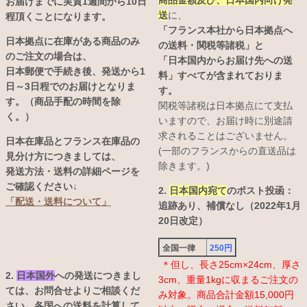
商品金額及び、日本国内向け発
お届けまでに実質1週間から10日
送
に、
程頂くことになります。
「フランス本社から日本拠点へ
日本拠点に在庫がある商品のみ
の送料・関税等諸税」と
のご注文の場合は、
「日本国内からお届け先への送
日本郵便で手続き後、発送から1
料」すべてが含まれておりま
日～3日程でのお届けとなりま
す。
す。（商品手配の時間を除
関税等諸税は日本拠点にて支払
く。）
いますので、お届け時に別途請
求されることはございません。
日本在庫品とフランス在庫品の
(一部のフランスからの直送品は
見分け方につきましては、
除きます。)
発送方法・送料の詳細ページを
ご確認ください↓
2.
日本国内宛て
のポスト投函：
「配送・送料について」
追跡あり、補償なし（2022年1月
20日改定）
全国一律
250円
＊但し、長さ25cm×24cm、厚さ
2.
日本国外
への発送につきまし
3cm、重量1kgに収まるご注文の
ては、お問合せよりご相談くだ
み対象。商品合計金額15,000円
さい。各国への送料を計算して