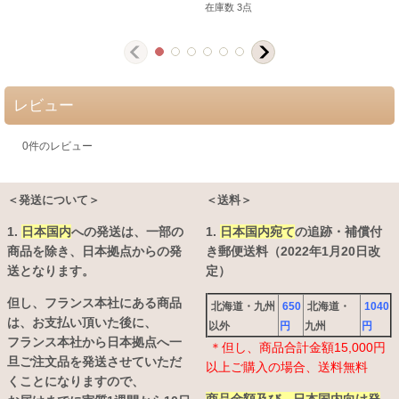
在庫数 3点
レビュー
0
件のレビュー
＜発送について＞
＜送料＞
1.
日本国内
への発送は、
一部の
1.
日本国内宛て
の追跡・補償付
商品を除き、日本拠点からの発
き郵便送料（2022年1月20日改
送となります。
定）
但し、フランス本社にある商品
北海道・九州
650
北海道・
1040
は、お支払い頂いた後に、
以外
円
九州
円
フランス本社から日本拠点へ一
＊但し、商品合計金額15,000円
旦ご注文品を発送させていただ
以上ご購入の場合、送料無料
くことになりますので、