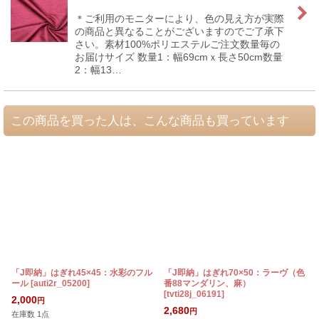
＊ご利用のモニターにより、色の見え方が実際
の商品と異なることがございますのでご了承下
さい。素材100%ポリエステルご注文数量毎の
お届けサイズ 数量1：幅69cmｘ長さ50cm数量
2：幅13…
この商品を買った人は、こんな商品も買っています
「J即納」はぎれ45×45：水彩のフル
「J即納」はぎれ70×50：ラーヴ（色
ール
[
auti2r_05200
]
番88マンダリン、麻）
[
tvti28j_06191
]
2,000
円
2,680
円
在庫数 1点