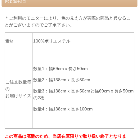
商品詳細
＊ご利用のモニターにより、色の見え方が実際の商品と異なるこ
とがございますのでご了承下さい。
素材
100%ポリエステル
数量1：幅69cmｘ長さ50cm
数量2：幅138cmｘ長さ50cm
ご注文数量毎
の
数量3：
幅138cmｘ長さ50cmと
幅69cmｘ長さ50cm
お届けサイズ
の2枚
数量4：幅138cmｘ長さ100cm
この商品は廃盤のため、当店在庫限りで取り扱い終了となりま