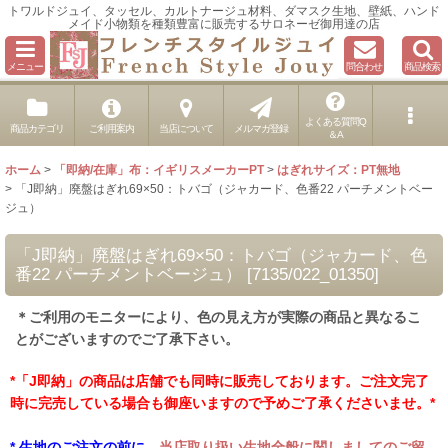
トワルドジュイ、タッセル、カルトナージュ材料、ダマスク生地、壁紙、ハンド
メイド小物類を種類豊富に販売するサロネーゼ御用達の店
メニュー
問合わせ
商品検索
よくある質問Q
商品カテゴリ
ご利用案内
当店について
メルマガ登録
＆A
ホーム
>
「即納/在庫」布：イギリスメーカーPT
>
はぎれサイズ：PT無地
>
「J即納」廃盤はぎれ69×50：トバゴ（ジャカード、色番22 パーチメントベー
ジュ）
「J即納」廃盤はぎれ69×50：トバゴ（ジャカード、色
番22 パーチメントベージュ）
[
7135/022_01350
]
＊ご利用のモニターにより、色の見え方が実際の商品と異なるこ
とがございますのでご了承下さい。
*「J即納」の商品は店舗でも同時に販売しております。ご注文完了
時に完売している場合も御座いますので予めご了承くださいませ。*
* 生地のご注文の前に、
当店取り扱い生地全般に関しましてのご留