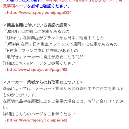
意事項ページ
を必ずご確認ください。
→
https://www.fsjouy.com/page/114
＜商品名頭に付いている表記の説明＞
「J即納」日本拠点に在庫があるもの
「移動中」在庫商品がフランスから日本に輸送中のもの
「J即納/F在庫」日本拠点とフランス本店両方に在庫があるもの
「F在庫」フランス本店に在庫があるもの
「取寄せ」メーカーに発注が必要になる商品
詳細はこちらのページをご参照ください
→
http://www.fsjouy.com/page/82
＜メーカー・業者からのお取寄せについて＞
商品によっては、メーカー・業者からお取寄せでのご注文を承れる
ものがございます。
在庫切れ品や在庫数以上をご希望の場合には、お問い合わせくださ
い。
詳細はこちらのページをご参照ください
→
https://www.fsjouy.com/page/1