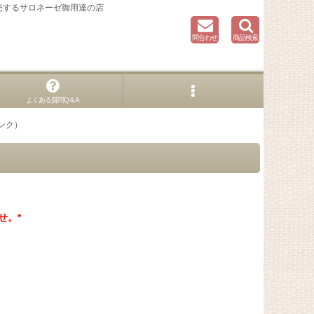
売するサロネーゼ御用達の店
問合わせ
商品検索
よくある質問Q＆A
ンク）
せ。*