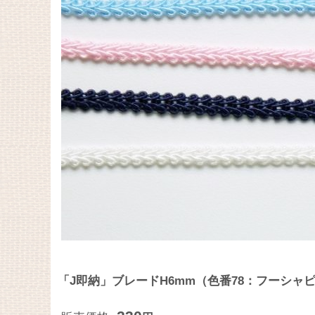
「J即納」ブレードH6mm（色番78：フーシャ