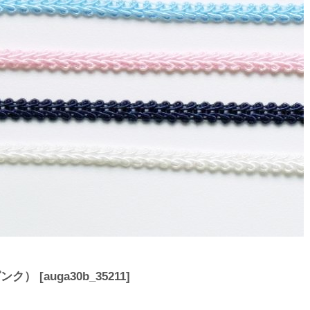
ピンク）
[
auga30b_35211
]