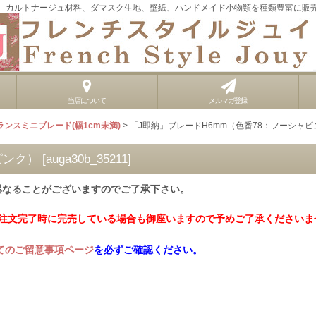
、カルトナージュ材料、ダマスク生地、壁紙、ハンドメイド小物類を種類豊富に販
当店について
メルマガ登録
ランスミニブレード(幅1cm未満)
>
「J即納」ブレードH6mm（色番78：フーシャピ
ピンク）
[
auga30b_35211
]
異なることがございますのでご了承下さい。
ご注文完了時に完売している場合も御座いますので予めご了承くださいま
てのご留意事項ページ
を必ずご確認ください。