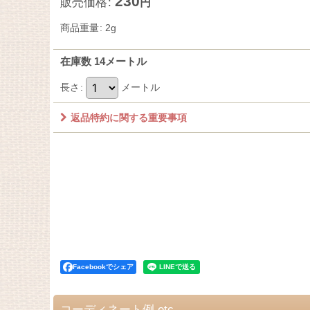
230
販売価格
:
円
商品重量
:
2g
在庫数 14メートル
長さ
:
メートル
返品特約に関する重要事項
Facebookでシェア
コーディネート例 etc.