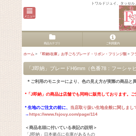
トワルドジュイ、タッセル
メニュー
商品カテゴリ
ご利用案内
ホーム
>
「即納/在庫」お手ごろブレード・リボン・フリンジ類
>
フ
「J即納」ブレードH6mm（色番78：フーシャ
＊ご利用のモニターにより、色の見え方が実際の商品と
*「J即納」の商品は店舗でも同時に販売しております。
* 生地のご注文の前に、
当店取り扱い生地全般に関しまし
→
https://www.fsjouy.com/page/114
＜商品名頭に付いている表記の説明＞
「J即納」日本拠点に在庫があるもの