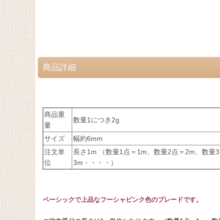
商品詳細
商品重
数量1につき2g
量
サイズ
幅約6mm
注文単
長さ1m （数量1点＝1m、数量2点＝2m、数量
位
3m・・・・）
ベーシックで上品なフーシャピンク色のブレードです。