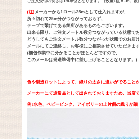
ご注文受付の長さは1m単位となります。（数量1点＝1m、数
(注)
メーカーから1ロール25mとして仕入れますが、
所々切れて25m分がつながっておらず、
テープで繋げてある箇所があるものもございます。
出来る限り、ご注文メートル数分つながっている状態で
どうしてもご注文メートル数分つながった状態でのお届
メールにてご連絡し、お客様にご相談させていただきま
(梱包作業中に分かることがほとんどですので、
このメールは発送準備中に差し上げることとなります。)
色や製造ロットによって、織りの太さに違いがでること
メーカーにて通常品として出されておりますため、当店
例↓水色、ベビーピンク、アイボリーの上片側の織りが細