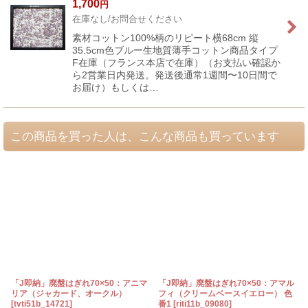
1,700
円
在庫なし/お問合せください
素材コットン100%柄のリピート横68cm 縦
35.5cm色ブルー生地質薄手コットン商品タイプ
F在庫（フランス本店で在庫）（お支払い確認か
ら2営業日内発送。発送後通常1週間〜10日間で
お届け）もしくは…
この商品を買った人は、こんな商品も買っています
「J即納」廃盤はぎれ70×50：アニマ
「J即納」廃盤はぎれ70×50：アマル
リア（ジャカード、オークル）
フィ（クリームベースイエロー） 色
[
tvti51b_14721
]
番1
[
riti11b_09080
]
[