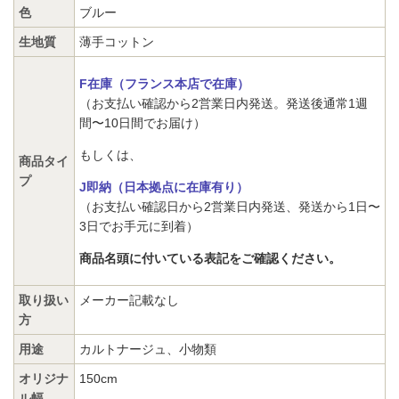
色
ブルー
生地質
薄手コットン
F在庫（フランス本店で在庫）
（お支払い確認から2営業日内発送。発送後通常1週
間〜10日間でお届け）
もしくは、
商品タイ
プ
J即納（日本拠点に在庫有り）
（お支払い確認日から2営業日内発送、発送から1日〜
3日でお手元に到着）
商品名頭に付いている表記をご確認ください。
取り扱い
メーカー記載なし
方
用途
カルトナージュ、小物類
オリジナ
150cm
ル幅