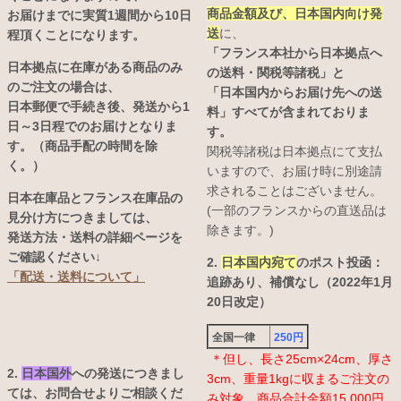
商品金額及び、日本国内向け発
お届けまでに実質1週間から10日
送
に、
程頂くことになります。
「フランス本社から日本拠点へ
日本拠点に在庫がある商品のみ
の送料・関税等諸税」と
のご注文の場合は、
「日本国内からお届け先への送
日本郵便で手続き後、発送から1
料」すべてが含まれておりま
日～3日程でのお届けとなりま
す。
す。（商品手配の時間を除
関税等諸税は日本拠点にて支払
く。）
いますので、お届け時に別途請
求されることはございません。
日本在庫品とフランス在庫品の
(一部のフランスからの直送品は
見分け方につきましては、
除きます。)
発送方法・送料の詳細ページを
ご確認ください↓
2.
日本国内宛て
のポスト投函：
「配送・送料について」
追跡あり、補償なし（2022年1月
20日改定）
全国一律
250円
＊但し、長さ25cm×24cm、厚さ
2.
日本国外
への発送につきまし
3cm、重量1kgに収まるご注文の
ては、お問合せよりご相談くだ
み対象。商品合計金額15,000円