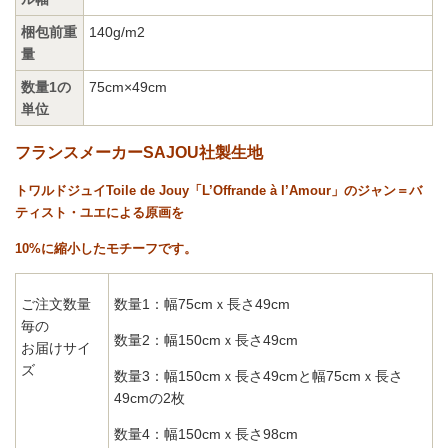
梱包前重
140g/m2
量
数量1の
75cm×49cm
単位
フランスメーカーSAJOU社製生地
トワルドジュイToile de Jouy「L’Offrande à l’Amour」のジャン＝バ
ティスト・ユエによる原画を
10%に縮小したモチーフです。
ご注文数量
数量1：幅75cmｘ長さ49cm
毎の
数量2：幅150cmｘ長さ49cm
お届けサイ
ズ
数量3：幅150cmｘ長さ49cmと
幅75cmｘ長さ
49cmの2枚
数量4：幅150cmｘ長さ98cm