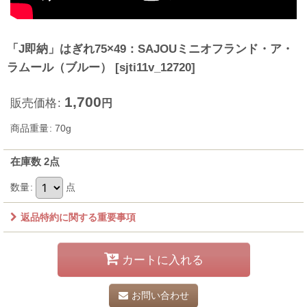
「J即納」はぎれ75×49：SAJOUミニオフランド・ア・
ラムール（ブルー）
[
sjti11v_12720
]
1,700
販売価格
:
円
商品重量
:
70g
在庫数 2点
数量
:
点
返品特約に関する重要事項
カートに入れる
お問い合わせ