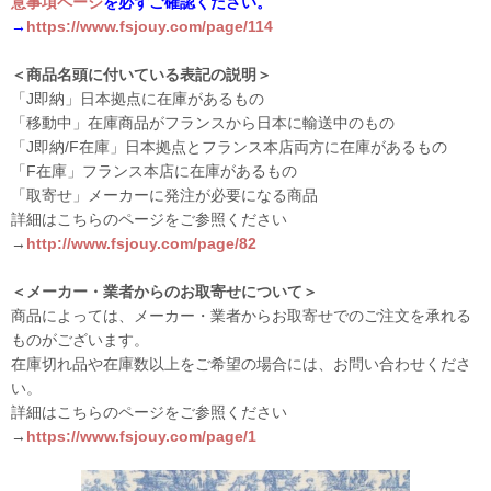
意事項ページ
を必ずご確認ください。
→
https://www.fsjouy.com/page/114
＜商品名頭に付いている表記の説明＞
「J即納」日本拠点に在庫があるもの
「移動中」在庫商品がフランスから日本に輸送中のもの
「J即納/F在庫」日本拠点とフランス本店両方に在庫があるもの
「F在庫」フランス本店に在庫があるもの
「取寄せ」メーカーに発注が必要になる商品
詳細はこちらのページをご参照ください
→
http://www.fsjouy.com/page/82
＜メーカー・業者からのお取寄せについて＞
商品によっては、メーカー・業者からお取寄せでのご注文を承れる
ものがございます。
在庫切れ品や在庫数以上をご希望の場合には、お問い合わせくださ
い。
詳細はこちらのページをご参照ください
→
https://www.fsjouy.com/page/1