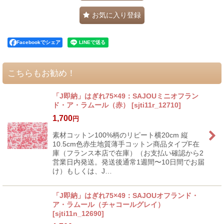
お気に入り登録
Facebookでシェア
こちらもお勧め！
「J即納」はぎれ75×49：SAJOUミニオフラン
ド・ア・ラムール（赤）
[
sjti11r_12710
]
1,700
円
素材コットン100%柄のリピート横20cm 縦
10.5cm色赤生地質薄手コットン商品タイプF在
庫（フランス本店で在庫）（お支払い確認から2
営業日内発送。発送後通常1週間〜10日間でお届
け）もしくは、J…
「J即納」はぎれ75×49：SAJOUオフランド・
ア・ラムール（チャコールグレイ）
[
sjti11n_12690
]