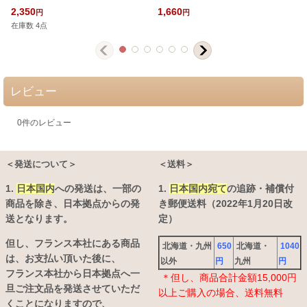
2,350
1,660
円
円
在庫数 4点
レビュー
0
件のレビュー
＜発送について＞
＜送料＞
1.
日本国内
への発送は、
一部の
1.
日本国内宛て
の追跡・補償付
商品を除き、日本拠点からの発
き郵便送料（2022年1月20日改
送となります。
定）
但し、フランス本社にある商品
北海道・九州
650
北海道・
1040
は、お支払い頂いた後に、
以外
円
九州
円
フランス本社から日本拠点へ一
＊但し、商品合計金額15,000円
旦ご注文品を発送させていただ
以上ご購入の場合、送料無料
くことになりますので、