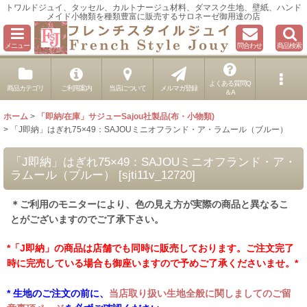
トワルドジュイ、タッセル、カルトナージュ材料、ダマスク生地、壁紙、ハンド
メイド小物類を種類豊富に販売するサロネーゼ御用達の店
メニュー
問合わせ
商品検索
よくある質問Q
商品カテゴリ
ご利用案内
当店について
メルマガ登録
＆A
ホーム
>
「即納/在庫」サジューSajou社製品(布・小物類)
>
「J即納」はぎれ75×49：SAJOUミニオフランド・ア・ラムール（ブルー）
「J即納」はぎれ75×49：SAJOUミニオフランド・ア・
ラムール（ブルー）
[
sjti11v_12720
]
＊ご利用のモニターにより、色の見え方が実際の商品と異なるこ
とがございますのでご了承下さい。
*「J即納」の商品は店舗でも同時に販売しております。ご注文完了
時に完売している場合も御座いますので予めご了承くださいませ。*
* 生地のご注文の前に、
当店取り扱い生地全般に関しましてのご留