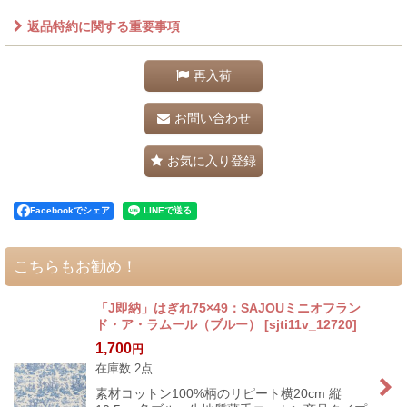
返品特約に関する重要事項
再入荷
お問い合わせ
お気に入り登録
Facebookでシェア
こちらもお勧め！
「J即納」はぎれ75×49：SAJOUミニオフラン
ド・ア・ラムール（ブルー）
[
sjti11v_12720
]
1,700
円
在庫数 2点
素材コットン100%柄のリピート横20cm 縦