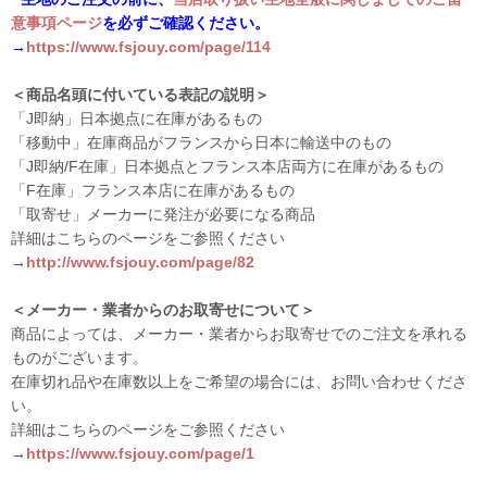
意事項ページ
を必ずご確認ください。
→
https://www.fsjouy.com/page/114
＜商品名頭に付いている表記の説明＞
「J即納」日本拠点に在庫があるもの
「移動中」在庫商品がフランスから日本に輸送中のもの
「J即納/F在庫」日本拠点とフランス本店両方に在庫があるもの
「F在庫」フランス本店に在庫があるもの
「取寄せ」メーカーに発注が必要になる商品
詳細はこちらのページをご参照ください
→
http://www.fsjouy.com/page/82
＜メーカー・業者からのお取寄せについて＞
商品によっては、メーカー・業者からお取寄せでのご注文を承れる
ものがございます。
在庫切れ品や在庫数以上をご希望の場合には、お問い合わせくださ
い。
詳細はこちらのページをご参照ください
→
https://www.fsjouy.com/page/1