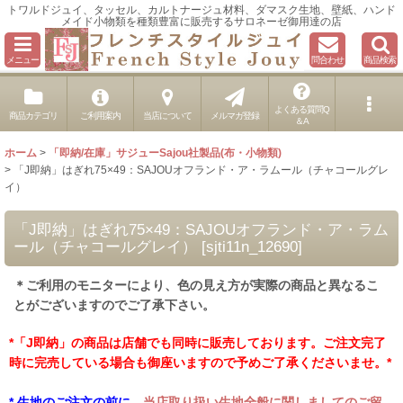
トワルドジュイ、タッセル、カルトナージュ材料、ダマスク生地、壁紙、ハンド
メイド小物類を種類豊富に販売するサロネーゼ御用達の店
メニュー
問合わせ
商品検索
よくある質問Q
商品カテゴリ
ご利用案内
当店について
メルマガ登録
＆A
ホーム
>
「即納/在庫」サジューSajou社製品(布・小物類)
>
「J即納」はぎれ75×49：SAJOUオフランド・ア・ラムール（チャコールグレ
イ）
「J即納」はぎれ75×49：SAJOUオフランド・ア・ラム
ール（チャコールグレイ）
[
sjti11n_12690
]
＊ご利用のモニターにより、色の見え方が実際の商品と異なるこ
とがございますのでご了承下さい。
*「J即納」の商品は店舗でも同時に販売しております。ご注文完了
時に完売している場合も御座いますので予めご了承くださいませ。*
* 生地のご注文の前に、
当店取り扱い生地全般に関しましてのご留