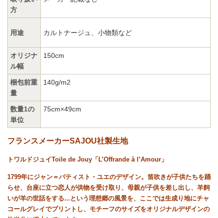
方
用途
カルトナージュ、小物類など
オリジナ
150cm
ル幅
梱包前重
140g/m2
量
数量1の
75cm×49cm
単位
フランスメーカーSAJOU社製生地
トワルドジュイToile de Jouy「L’Offrande à l’Amour」
1799年にジャン＝バティスト・ユエのデザイン。笛吹きが子供たちを踊
らせ、台座に立つ恋人が供物を受け取り、母親が子供を差し出し、羊飼
いが羊の世話をする...という理想郷の風景を、ここでは生成り地にチャ
コールグレイでプリントし、モチーフのサイズをオリジナルデザインの