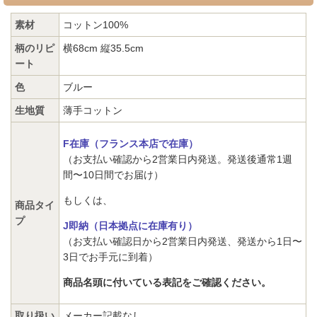
素材
コットン100%
柄のリピ
横68cm 縦35.5cm
ート
色
ブルー
生地質
薄手コットン
F在庫（フランス本店で在庫）
（お支払い確認から2営業日内発送。発送後通常1週
間〜10日間でお届け）
もしくは、
商品タイ
プ
J即納（日本拠点に在庫有り）
（お支払い確認日から2営業日内発送、発送から1日〜
3日でお手元に到着）
商品名頭に付いている表記をご確認ください。
取り扱い
メーカー記載なし