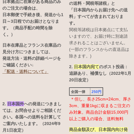
日本拠点に在庫がある商品のみ
の送料・関税等諸税」と
のご注文の場合は、
「日本国内からお届け先への送
日本郵便で手続き後、発送から1
料」すべてが含まれておりま
日～3日程でのお届けとなりま
す。
す。（商品手配の時間を除
関税等諸税は日本拠点にて支払
く。）
いますので、お届け時に別途請
求されることはございません。
日本在庫品とフランス在庫品の
(一部のフランスからの直送品は
見分け方につきましては、
除きます。)
発送方法・送料の詳細ページを
ご確認ください↓
2.
日本国内宛て
のポスト投函：
「配送・送料について」
追跡あり、補償なし（2022年1月
20日改定）
全国一律
250円
＊但し、長さ25cm×24cm、厚さ
2.
日本国外
への発送につきまし
3cm、重量1kgに収まるご注文の
ては、お問合せよりご相談くだ
み対象。商品合計金額15,000円
さい。各国への送料を計算して
以上ご購入の場合、送料無料
ご案内いたします。（2024年9
商品金額及び、日本国内向け発
月1日改定）