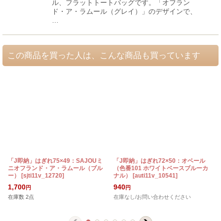
ル、フラットトートバッグです。「オフラン
ド・ア・ラムール（グレイ）」のデザインで、
…
この商品を買った人は、こんな商品も買っています
「J即納」はぎれ75×49：SAJOUミ
「J即納」はぎれ72×50：オベール
ニオフランド・ア・ラムール（ブル
（色番101 ホワイトベースブルーカ
ー）
[
sjti11v_12720
]
ナル）
[
auti11v_10541
]
1,700
940
円
円
在庫数 2点
在庫なし/お問い合わせください