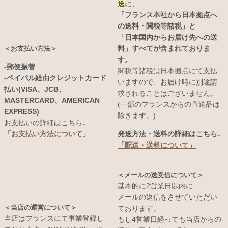
送
に、
「フランス本社から日本拠点へ
の送料・関税等諸税」と
「日本国内からお届け先への送
料」すべてが含まれておりま
＜お支払い方法＞
す。
-郵便振替
関税等諸税は日本拠点にて支払
-ペイパル経由クレジットカード
いますので、お届け時に別途請
払い(VISA、JCB、
求されることはございません。
MASTERCARD、AMERICAN
(一部のフランスからの直送品は
EXPRESS)
除きます。)
お支払いの詳細はこちら↓
発送方法・送料の詳細はこちら↓
「お支払い方法について」
「配送・送料について」
＜メールの送受信について＞
基本的に2営業日以内に
メールの返信をさせていただい
＜当店の運営について＞
ております。
当店はフランスにて事業登録し
もし4営業日経っても当店からの