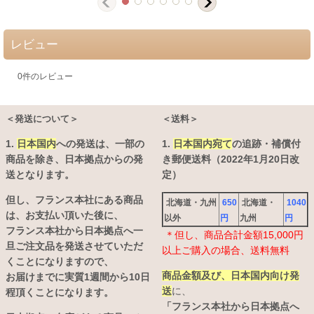
レビュー
0
件のレビュー
＜発送について＞
＜送料＞
1.
日本国内
への発送は、
一部の
1.
日本国内宛て
の追跡・補償付
商品を除き、日本拠点からの発
き郵便送料（2022年1月20日改
送となります。
定）
但し、フランス本社にある商品
北海道・九州
650
北海道・
1040
は、お支払い頂いた後に、
以外
円
九州
円
フランス本社から日本拠点へ一
＊但し、商品合計金額15,000円
旦ご注文品を発送させていただ
以上ご購入の場合、送料無料
くことになりますので、
商品金額及び、日本国内向け発
お届けまでに実質1週間から10日
送
に、
程頂くことになります。
「フランス本社から日本拠点へ