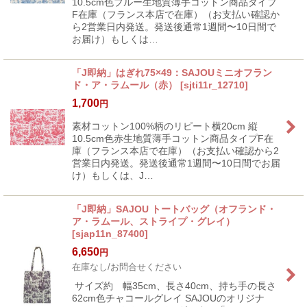
10.5cm色ブルー生地質薄手コットン商品タイプ
F在庫（フランス本店で在庫）（お支払い確認か
ら2営業日内発送。発送後通常1週間〜10日間で
お届け）もしくは…
「J即納」はぎれ75×49：SAJOUミニオフラン
ド・ア・ラムール（赤）
[
sjti11r_12710
]
1,700
円
素材コットン100%柄のリピート横20cm 縦
10.5cm色赤生地質薄手コットン商品タイプF在
庫（フランス本店で在庫）（お支払い確認から2
営業日内発送。発送後通常1週間〜10日間でお届
け）もしくは、J…
「J即納」SAJOU トートバッグ（オフランド・
ア・ラムール、ストライプ・グレイ）
[
sjap11n_87400
]
6,650
円
在庫なし/お問合せください
サイズ約 幅35cm、長さ40cm、持ち手の長さ
62cm色チャコールグレイ SAJOUのオリジナ