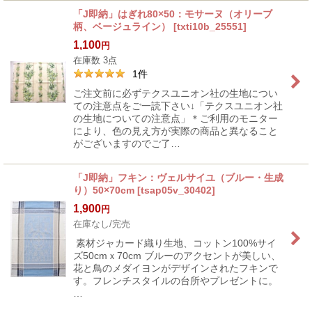
「J即納」はぎれ80×50：モサーヌ（オリーブ
柄、ベージュライン）
[
txti10b_25551
]
1,100
円
在庫数 3点
1
件
ご注文前に必ずテクスユニオン社の生地につい
ての注意点をご一読下さい↓「テクスユニオン社
の生地についての注意点」＊ご利用のモニター
により、色の見え方が実際の商品と異なること
がございますのでご了…
「J即納」フキン：ヴェルサイユ（ブルー・生成
り）50×70cm
[
tsap05v_30402
]
1,900
円
在庫なし/完売
素材ジャカード織り生地、コットン100%サイ
ズ50cmｘ70cm ブルーのアクセントが美しい、
花と鳥のメダイヨンがデザインされたフキンで
す。フレンチスタイルの台所やプレゼントに。
…