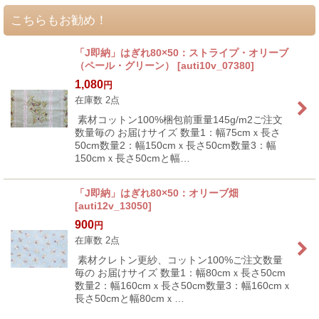
こちらもお勧め！
「J即納」はぎれ80×50：ストライプ・オリーブ
（ペール・グリーン）
[
auti10v_07380
]
1,080
円
在庫数 2点
素材コットン100%梱包前重量145g/m2ご注文
数量毎の お届けサイズ 数量1：幅75cmｘ長さ
50cm数量2：幅150cmｘ長さ50cm数量3：幅
150cmｘ長さ50cmと幅…
「J即納」はぎれ80×50：オリーブ畑
[
auti12v_13050
]
900
円
在庫数 2点
素材クレトン更紗、コットン100%ご注文数量
毎の お届けサイズ 数量1：幅80cmｘ長さ50cm
数量2：幅160cmｘ長さ50cm数量3：幅160cmｘ
長さ50cmと幅80cmｘ…