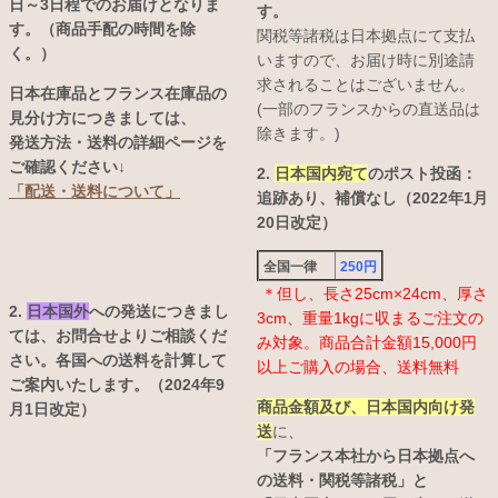
日～3日程でのお届けとなりま
す。
す。（商品手配の時間を除
関税等諸税は日本拠点にて支払
く。）
いますので、お届け時に別途請
求されることはございません。
日本在庫品とフランス在庫品の
(一部のフランスからの直送品は
見分け方につきましては、
除きます。)
発送方法・送料の詳細ページを
ご確認ください↓
2.
日本国内宛て
のポスト投函：
「配送・送料について」
追跡あり、補償なし（2022年1月
20日改定）
全国一律
250円
＊但し、長さ25cm×24cm、厚さ
2.
日本国外
への発送につきまし
3cm、重量1kgに収まるご注文の
ては、お問合せよりご相談くだ
み対象。商品合計金額15,000円
さい。各国への送料を計算して
以上ご購入の場合、送料無料
ご案内いたします。（2024年9
商品金額及び、日本国内向け発
月1日改定）
送
に、
「フランス本社から日本拠点へ
の送料・関税等諸税」と