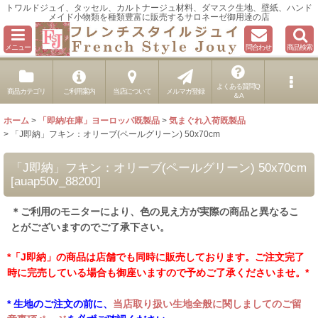
トワルドジュイ、タッセル、カルトナージュ材料、ダマスク生地、壁紙、ハンド
メイド小物類を種類豊富に販売するサロネーゼ御用達の店
メニュー
問合わせ
商品検索
よくある質問Q
商品カテゴリ
ご利用案内
当店について
メルマガ登録
＆A
ホーム
>
「即納/在庫」ヨーロッパ既製品
>
気まぐれ入荷既製品
>
「J即納」フキン：オリーブ(ペールグリーン) 50x70cm
「J即納」フキン：オリーブ(ペールグリーン) 50x70cm
[
auap50v_88200
]
＊ご利用のモニターにより、色の見え方が実際の商品と異なるこ
とがございますのでご了承下さい。
*「J即納」の商品は店舗でも同時に販売しております。ご注文完了
時に完売している場合も御座いますので予めご了承くださいませ。*
* 生地のご注文の前に、
当店取り扱い生地全般に関しましてのご留