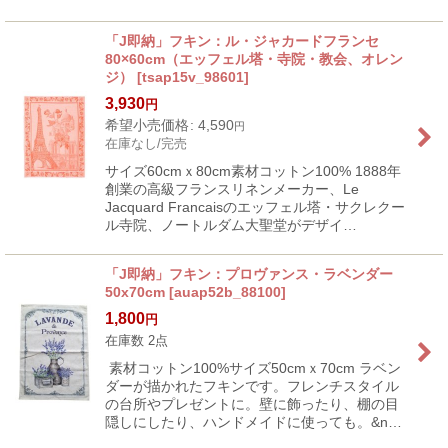
「J即納」フキン：ル・ジャカードフランセ
80×60cm（エッフェル塔・寺院・教会、オレン
ジ）
[
tsap15v_98601
]
3,930
円
希望小売価格
:
4,590
円
在庫なし/完売
サイズ60cmｘ80cm素材コットン100% 1888年
創業の高級フランスリネンメーカー、Le
Jacquard Francaisのエッフェル塔・サクレクー
ル寺院、ノートルダム大聖堂がデザイ…
「J即納」フキン：プロヴァンス・ラベンダー
50x70cm
[
auap52b_88100
]
1,800
円
在庫数 2点
素材コットン100%サイズ50cmｘ70cm ラベン
ダーが描かれたフキンです。フレンチスタイル
の台所やプレゼントに。壁に飾ったり、棚の目
隠しにしたり、ハンドメイドに使っても。&n…