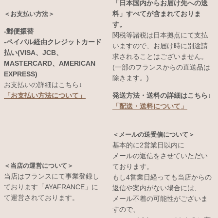
「日本国内からお届け先への送
料」すべてが含まれておりま
＜お支払い方法＞
す。
-郵便振替
関税等諸税は日本拠点にて支払
-ペイパル経由クレジットカード
いますので、お届け時に別途請
払い(VISA、JCB、
求されることはございません。
MASTERCARD、AMERICAN
(一部のフランスからの直送品は
EXPRESS)
除きます。)
お支払いの詳細はこちら↓
発送方法・送料の詳細はこちら↓
「お支払い方法について」
「配送・送料について」
＜メールの送受信について＞
基本的に2営業日以内に
メールの返信をさせていただい
＜当店の運営について＞
ております。
当店はフランスにて事業登録し
もし4営業日経っても当店からの
ております「AYAFRANCE」に
返信や案内がない場合には、
て運営されております。
メール不着の可能性がございま
すので、