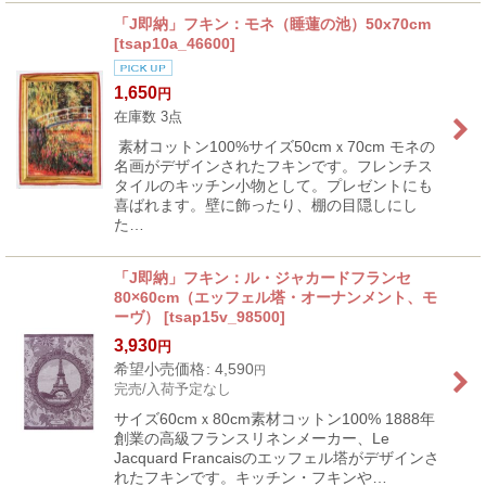
「J即納」フキン：モネ（睡蓮の池）50x70cm
[
tsap10a_46600
]
1,650
円
在庫数 3点
素材コットン100%サイズ50cmｘ70cm モネの
名画がデザインされたフキンです。フレンチス
タイルのキッチン小物として。プレゼントにも
喜ばれます。壁に飾ったり、棚の目隠しにし
た…
「J即納」フキン：ル・ジャカードフランセ
80×60cm（エッフェル塔・オーナンメント、モ
ーヴ）
[
tsap15v_98500
]
3,930
円
希望小売価格
:
4,590
円
完売/入荷予定なし
サイズ60cmｘ80cm素材コットン100% 1888年
創業の高級フランスリネンメーカー、Le
Jacquard Francaisのエッフェル塔がデザインさ
れたフキンです。キッチン・フキンや…