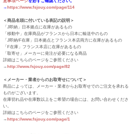
意事項ページ
を必ずご確認ください。
→
https://www.fsjouy.com/page/114
＜商品名頭に付いている表記の説明＞
「J即納」日本拠点に在庫があるもの
「移動中」在庫商品がフランスから日本に輸送中のもの
「J即納/F在庫」日本拠点とフランス本店両方に在庫があるもの
「F在庫」フランス本店に在庫があるもの
「取寄せ」メーカーに発注が必要になる商品
詳細はこちらのページをご参照ください
→
http://www.fsjouy.com/page/82
＜メーカー・業者からのお取寄せについて＞
商品によっては、メーカー・業者からお取寄せでのご注文を承れる
ものがございます。
在庫切れ品や在庫数以上をご希望の場合には、お問い合わせくださ
い。
詳細はこちらのページをご参照ください
→
https://www.fsjouy.com/page/1