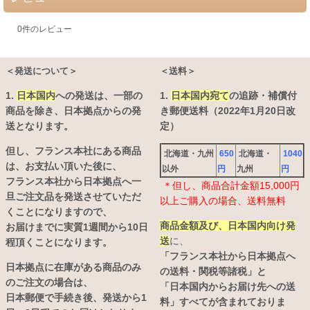
0
件のレビュー
＜発送について＞
＜送料＞
1.
日本国内
への発送は、
一部の
1.
日本国内宛て
の追跡・補償付
商品を除き、日本拠点からの発
き郵便送料（2022年1月20日改
送となります。
定）
但し、フランス本社にある商品
北海道・九州
650
北海道・
1040
は、お支払い頂いた後に、
以外
円
九州
円
フランス本社から日本拠点へ一
＊但し、商品合計金額15,000円
旦ご注文品を発送させていただ
以上ご購入の場合、送料無料
くことになりますので、
商品金額及び、日本国内向け発
お届けまでに実質1週間から10日
送
に、
程頂くことになります。
「フランス本社から日本拠点へ
日本拠点に在庫がある商品のみ
の送料・関税等諸税」と
のご注文の場合は、
「日本国内からお届け先への送
日本郵便で手続き後、発送から1
料」すべてが含まれておりま