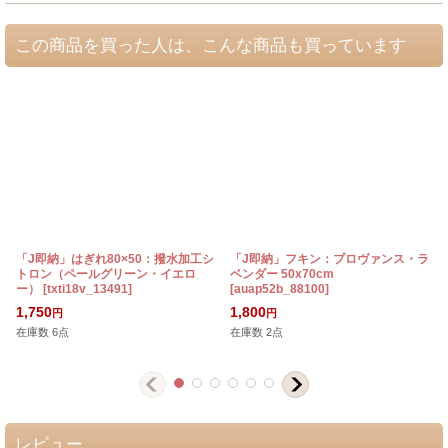
この商品を買った人は、こんな商品も買っています
「J即納」はぎれ80×50：撥水加工シ
「J即納」フキン：プロヴァンス・ラ
トロン（ペールグリーン・イエロ
ベンダー 50x70cm
ー）
[
txti18v_13491
]
[
auap52b_88100
]
[
1,750
1,800
円
円
在庫数 6点
在庫数 2点
レビュー