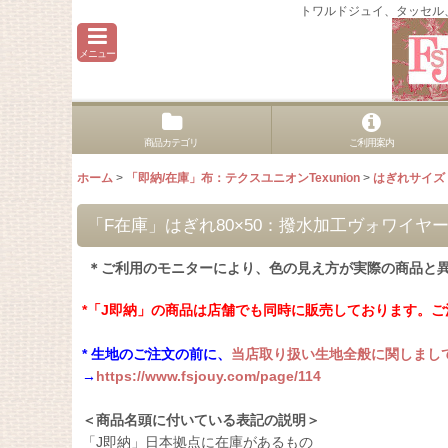
トワルドジュイ、タッセル
メニュー
商品カテゴリ
ご利用案内
ホーム
>
「即納/在庫」布：テクスユニオンTexunion
>
はぎれサイズ
「F在庫」はぎれ80×50：撥水加工ヴォワイヤ
＊ご利用のモニターにより、色の見え方が実際の商品と
*「J即納」の商品は店舗でも同時に販売しております。
* 生地のご注文の前に、
当店取り扱い生地全般に関しまし
→
https://www.fsjouy.com/page/114
＜商品名頭に付いている表記の説明＞
「J即納」日本拠点に在庫があるもの