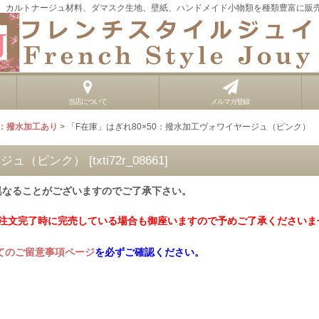
、カルトナージュ材料、ダマスク生地、壁紙、ハンドメイド小物類を種類豊富に販
当店について
メルマガ登録
：撥水加工あり
>
「F在庫」はぎれ80×50：撥水加工ヴォワイヤージュ（ピンク）
ージュ（ピンク）
[
txti72r_08661
]
異なることがございますのでご了承下さい。
ご注文完了時に完売している場合も御座いますので予めご了承くださいま
てのご留意事項ページ
を必ずご確認ください。