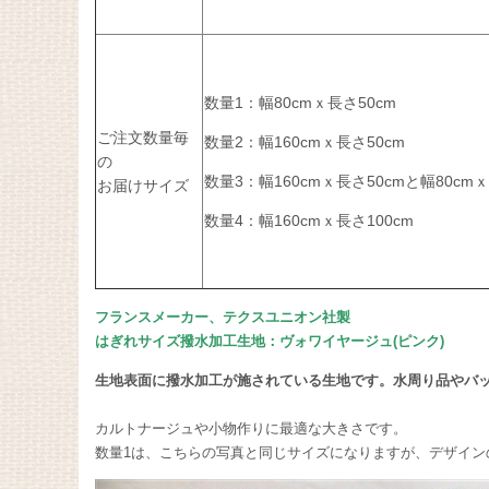
数量1：幅80cmｘ長さ50cm
ご注文数量毎
数量2：幅160cmｘ長さ50cm
の
数量3：幅160cmｘ長さ50cmと幅80cm
お届けサイズ
数量4：幅160cmｘ長さ100cm
フランスメーカー、テクスユニオン社製
はぎれサイズ撥水加工生地：ヴォワイヤージュ(ピンク)
生地表面に撥水加工が施されている生地です。水周り品やバ
カルトナージュや小物作りに最適な大きさです。
数量1は、こちらの写真と同じサイズになりますが、デザイン