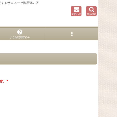
売するサロネーゼ御用達の店
問合わせ
商品検索
よくある質問Q＆A
せ。*