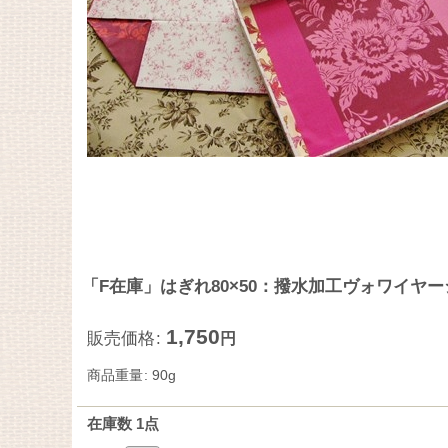
「F在庫」はぎれ80×50：撥水加工ヴォワイヤ
1,750
販売価格
:
円
商品重量
:
90g
在庫数 1点