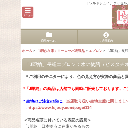
トワルドジュイ、タッセル
メニュー
商品カテゴリ
ご利用案内
ホーム
>
「即納/在庫」ヨーロッパ既製品
>
エプロン
>
「J即納」長
「J即納」長紐エプロン：水の物語（ピスタチ
＊ご利用のモニターにより、色の見え方が実際の商品と
*「J即納」の商品は店舗でも同時に販売しております。
* 生地のご注文の前に、
当店取り扱い生地全般に関しまし
→
https://www.fsjouy.com/page/114
＜商品名頭に付いている表記の説明＞
「J即納」日本拠点に在庫があるもの