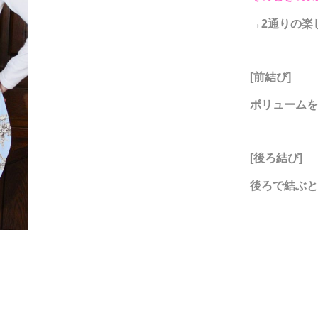
→2通りの楽
[前結び]
ボリュームを
[後ろ結び]
後ろで結ぶと