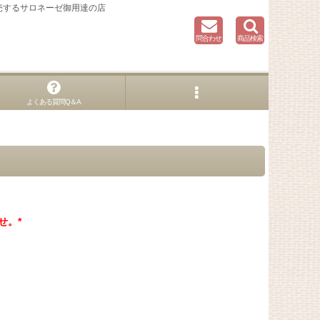
売するサロネーゼ御用達の店
問合わせ
商品検索
よくある質問Q＆A
せ。*