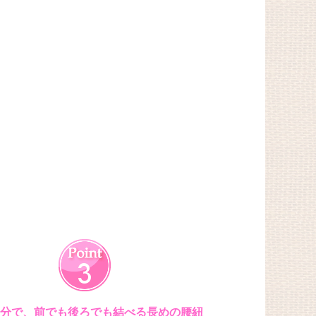
分で、
前でも後ろでも結べる長めの腰紐