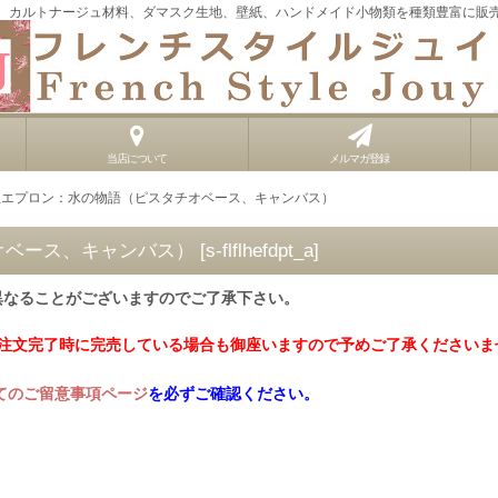
、カルトナージュ材料、ダマスク生地、壁紙、ハンドメイド小物類を種類豊富に販
当店について
メルマガ登録
紐エプロン：水の物語（ピスタチオベース、キャンバス）
オベース、キャンバス）
[
s-flflhefdpt_a
]
異なることがございますのでご了承下さい。
ご注文完了時に完売している場合も御座いますので予めご了承くださいま
てのご留意事項ページ
を必ずご確認ください。