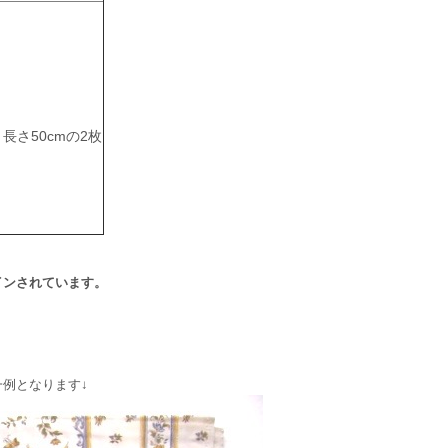
ｘ長さ50cmの2枚
インされています。
例となります↓