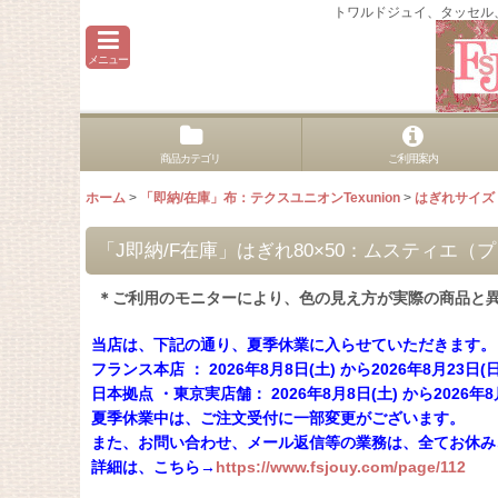
トワルドジュイ、タッセル
メニュー
商品カテゴリ
ご利用案内
ホーム
>
「即納/在庫」布：テクスユニオンTexunion
>
はぎれサイズ
「J即納/F在庫」はぎれ80×50：ムスティエ
＊ご利用のモニターにより、色の見え方が実際の商品と
当店は、下記の通り、夏季休業に入らせていただきます。
フランス本店 ： 2026年8月8日(土) から2026年8月23日(
日本拠点 ・東京実店舗： 2026年8月8日(土) から2026年8
夏季休業中は、ご注文受付に一部変更がございます。
また、お問い合わせ、メール返信等の業務は、全てお休み
詳細は、こちら→
https://www.fsjouy.com/page/112