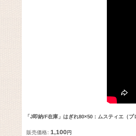
「J即納/F在庫」はぎれ80×50：ムスティエ（
1,100
販売価格
:
円