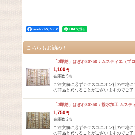
Facebookでシェア
こちらもお勧め！
「J即納」はぎれ80×50：ムスティエ（プ
1,100
円
在庫数 5点
ご注文前に必ずテクスユニオン社の生地に
の商品と異なることがございますのでご了
「J即納」はぎれ80×50：撥水加工 ムス
1,750
円
在庫数 2点
ご注文前に必ずテクスユニオン社の生地に
の商品と異なることがございますのでご了