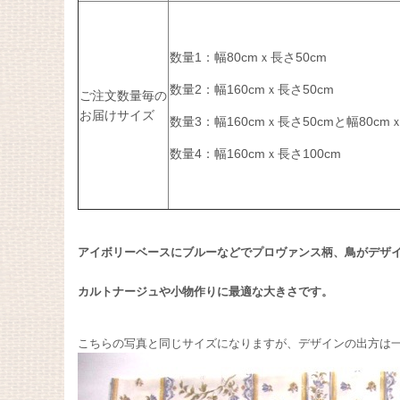
数量1：幅80cmｘ長さ50cm
数量2：幅160cmｘ長さ50cm
ご注文数量毎の
お届けサイズ
数量3：幅160cmｘ長さ50cmと幅80cm
数量4：幅160cmｘ長さ100cm
アイボリーベースにブルーなどでプロヴァンス柄、鳥がデザ
カルトナージュや小物作りに最適な大きさです。
こちらの写真と同じサイズになりますが、デザインの出方は一