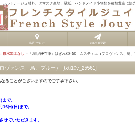
、カルトナージュ材料、ダマスク生地、壁紙、ハンドメイド小物類を種類豊富に販
当店について
メルマガ登録
：撥水加工なし
>
「J即納/F在庫」はぎれ80×50：ムスティエ（プロヴァンス、鳥
（プロヴァンス、鳥、ブルー）
[
txti10v_25561
]
異なることがございますのでご了承下さい。
日)まで。
月16日(日)まで。
させていただきます。