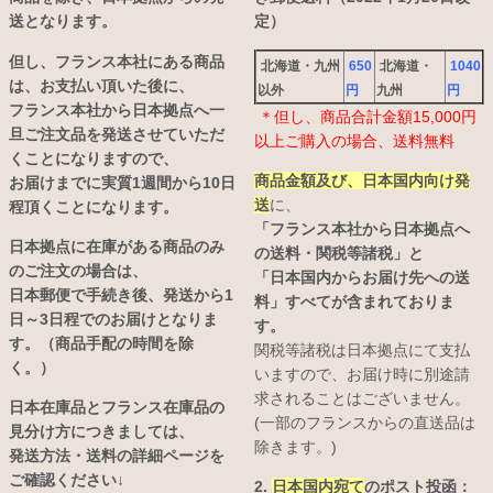
送となります。
定）
但し、フランス本社にある商品
北海道・九州
650
北海道・
1040
は、お支払い頂いた後に、
以外
円
九州
円
フランス本社から日本拠点へ一
＊但し、商品合計金額15,000円
旦ご注文品を発送させていただ
以上ご購入の場合、送料無料
くことになりますので、
商品金額及び、日本国内向け発
お届けまでに実質1週間から10日
送
に、
程頂くことになります。
「フランス本社から日本拠点へ
日本拠点に在庫がある商品のみ
の送料・関税等諸税」と
のご注文の場合は、
「日本国内からお届け先への送
日本郵便で手続き後、発送から1
料」すべてが含まれておりま
日～3日程でのお届けとなりま
す。
す。（商品手配の時間を除
関税等諸税は日本拠点にて支払
く。）
いますので、お届け時に別途請
求されることはございません。
日本在庫品とフランス在庫品の
(一部のフランスからの直送品は
見分け方につきましては、
除きます。)
発送方法・送料の詳細ページを
ご確認ください↓
2.
日本国内宛て
のポスト投函：