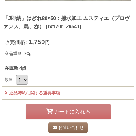
「J即納」はぎれ80×50：撥水加工 ムスティエ（プロヴ
ァンス、鳥、赤）
[
txti70r_29541
]
1,750
販売価格
:
円
商品重量
:
90g
在庫数 4点
数量
:
返品特約に関する重要事項
カートに入れる
お問い合わせ