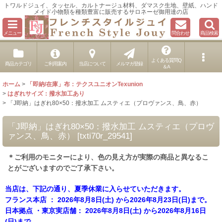
トワルドジュイ、タッセル、カルトナージュ材料、ダマスク生地、壁紙、ハンド
メイド小物類を種類豊富に販売するサロネーゼ御用達の店
メニュー
問合わせ
商品検索
よくある質問Q
商品カテゴリ
ご利用案内
当店について
メルマガ登録
＆A
ホーム
>
「即納/在庫」布：テクスユニオンTexunion
>
はぎれサイズ：撥水加工あり
>
「J即納」はぎれ80×50：撥水加工 ムスティエ（プロヴァンス、鳥、赤）
「J即納」はぎれ80×50：撥水加工 ムスティエ（プロヴ
ァンス、鳥、赤）
[
txti70r_29541
]
＊ご利用のモニターにより、色の見え方が実際の商品と異なるこ
とがございますのでご了承下さい。
当店は、下記の通り、夏季休業に入らせていただきます。
フランス本店 ： 2026年8月8日(土) から2026年8月23日(日)まで。
日本拠点 ・東京実店舗： 2026年8月8日(土) から2026年8月16日
(日)まで。