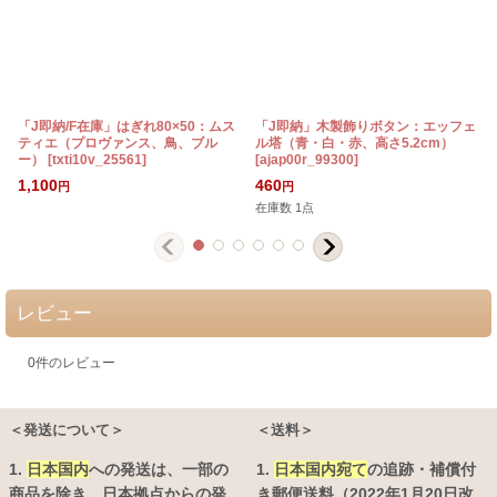
「J即納/F在庫」はぎれ80×50：ムス
「J即納」木製飾りボタン：エッフェ
ティエ（プロヴァンス、鳥、ブル
ル塔（青・白・赤、高さ5.2cm）
ー）
[
txti10v_25561
]
[
ajap00r_99300
]
[
1,100
460
円
円
在庫数 1点
レビュー
0
件のレビュー
＜発送について＞
＜送料＞
1.
日本国内
への発送は、
一部の
1.
日本国内宛て
の追跡・補償付
商品を除き、日本拠点からの発
き郵便送料（2022年1月20日改