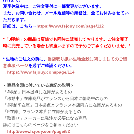
夏季休業中は、ご注文受付に一部変更がございます。
また、お問い合わせ、メール返信等の業務は、全てお休みさせてい
ただきます。
詳細は、こちら→
https://www.fsjouy.com/page/112
*「J即納」の商品は店舗でも同時に販売しております。ご注文完了
時に完売している場合も御座いますので予めご了承くださいませ。*
* 生地のご注文の前に、
当店取り扱い生地全般に関しましてのご留
意事項ページ
を必ずご確認ください。
→
https://www.fsjouy.com/page/114
＜商品名頭に付いている表記の説明＞
「J即納」日本拠点に在庫があるもの
「移動中」在庫商品がフランスから日本に輸送中のもの
「J即納/F在庫」日本拠点とフランス本店両方に在庫があるもの
「F在庫」フランス本店に在庫があるもの
「取寄せ」メーカーに発注が必要になる商品
詳細はこちらのページをご参照ください
→
http://www.fsjouy.com/page/82