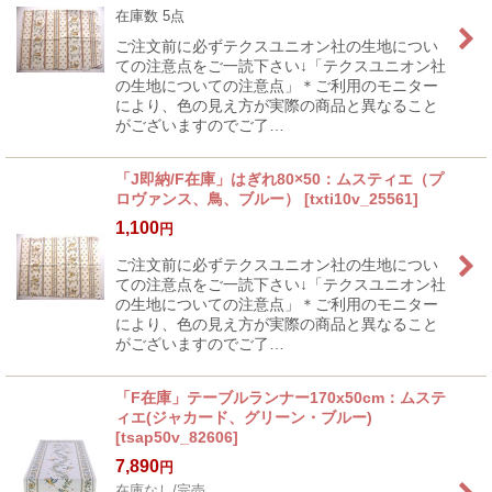
在庫数 5点
ご注文前に必ずテクスユニオン社の生地につい
ての注意点をご一読下さい↓「テクスユニオン社
の生地についての注意点」＊ご利用のモニター
により、色の見え方が実際の商品と異なること
がございますのでご了…
「J即納/F在庫」はぎれ80×50：ムスティエ（プ
ロヴァンス、鳥、ブルー）
[
txti10v_25561
]
1,100
円
ご注文前に必ずテクスユニオン社の生地につい
ての注意点をご一読下さい↓「テクスユニオン社
の生地についての注意点」＊ご利用のモニター
により、色の見え方が実際の商品と異なること
がございますのでご了…
「F在庫」テーブルランナー170x50cm：ムステ
ィエ(ジャカード、グリーン・ブルー)
[
tsap50v_82606
]
7,890
円
在庫なし/完売