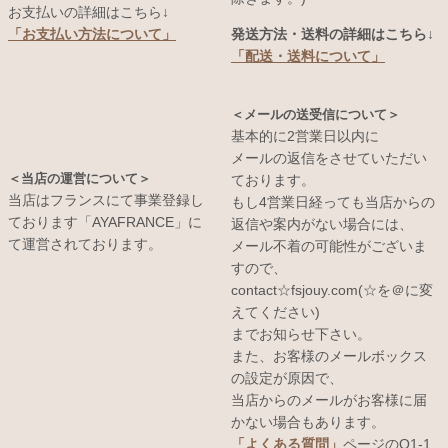
お支払いの詳細はこちら↓
発送方法・送料の詳細はこちら↓
「お支払い方法について」
「配送・送料について」
＜メールの送受信について＞
基本的に2営業日以内に
メールの返信をさせていただい
＜当店の運営について＞
ております。
当店はフランスにて事業登録し
もし4営業日経っても当店からの
ております「AYAFRANCE」に
返信や案内がない場合には、
て運営されております。
メール不着の可能性がございま
すので、
contact☆fsjouy.com(☆を＠に変
えてください)
までお知らせ下さい。
また、お客様のメールボックス
の設定が原因で、
当店からのメールがお客様に届
かない場合もあります。
「よくある質問」
ページのQ1-1