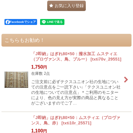
お気に入り登録
Facebookでシェア
こちらもお勧め！
「J即納」はぎれ80×50：撥水加工 ムスティエ
（プロヴァンス、鳥、ブルー）
[
txti70v_29551
]
1,750
円
在庫数 2点
ご注文前に必ずテクスユニオン社の生地につい
ての注意点をご一読下さい↓「テクスユニオン社
の生地についての注意点」＊ご利用のモニター
により、色の見え方が実際の商品と異なること
がございますのでご了…
「J即納」はぎれ80×50：ムスティエ（プロヴァ
ンス、鳥、赤）
[
txti10r_25571
]
1,100
円