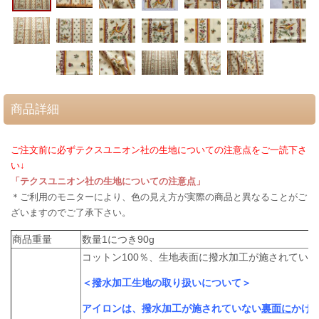
商品詳細
ご注文前に必ずテクスユニオン社の生地についての注意点をご一読下さ
い↓
「テクスユニオン社の生地についての注意点」
＊ご利用のモニターにより、色の見え方が実際の商品と異なることがご
ざいますのでご了承下さい。
商品重量
数量1につき90g
コットン100％、生地表面に撥水加工が施されていま
＜撥水加工生地の取り扱いについて＞
アイロンは、撥水加工が施されていない
裏面に
かけ