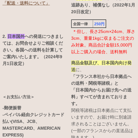
「配送・送料について」
追跡あり、補償なし（2022年1月
20日改定）
全国一律
250円
＊但し、長さ25cm×24cm、厚さ
2.
日本国外
への発送につきまし
3cm、重量1kgに収まるご注文の
ては、お問合せよりご相談くだ
み対象。商品合計金額15,000円
さい。各国への送料を計算して
以上ご購入の場合、送料無料
ご案内いたします。（2024年9
商品金額及び、日本国内向け発
月1日改定）
送
に、
「フランス本社から日本拠点へ
の送料・関税等諸税」と
「日本国内からお届け先への送
料」すべてが含まれておりま
＜お支払い方法＞
す。
-郵便振替
関税等諸税は日本拠点にて支払
-ペイパル経由クレジットカード
いますので、お届け時に別途請
払い(VISA、JCB、
求されることはございません。
MASTERCARD、AMERICAN
(一部のフランスからの直送品は
EXPRESS)
除きます。)