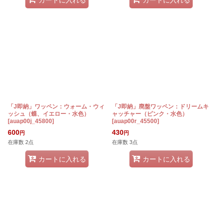
「J即納」ワッペン：ウォーム・ウィ
「J即納」廃盤ワッペン：ドリームキ
ッシュ（蝶、イエロー・水色）
ャッチャー（ピンク・水色）
[
auap00j_45800
]
[
auap00r_45500
]
600
430
円
円
在庫数 2点
在庫数 3点
カートに入れる
カートに入れる