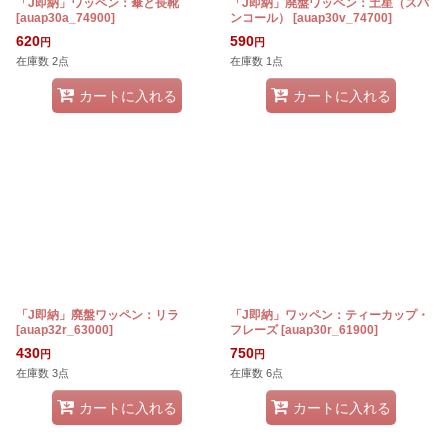
「J即納」ワッペン：傘と長靴
「J即納」廃盤ワッペン：土星（スパ
[
auap30a_74900
]
ンコール）
[
auap30v_74700
]
620
590
円
円
在庫数 2点
在庫数 1点
カートに入れる
カートに入れる
「J即納」廃盤ワッペン：リラ
「J即納」ワッペン：ティーカップ・
[
auap32r_63000
]
フレーズ
[
auap30r_61900
]
430
750
円
円
在庫数 3点
在庫数 6点
カートに入れる
カートに入れる