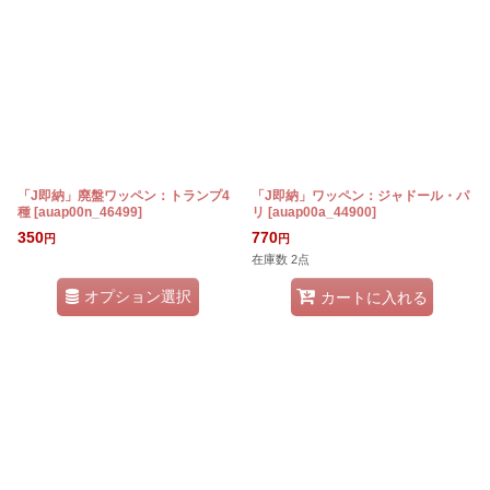
「J即納」廃盤ワッペン：トランプ4
「J即納」ワッペン：ジャドール・パ
種
[
auap00n_46499
]
リ
[
auap00a_44900
]
350
770
円
円
在庫数 2点
オプション選択
カートに入れる