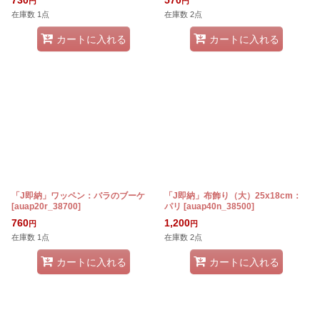
730
570
円
円
在庫数 1点
在庫数 2点
カートに入れる
カートに入れる
「J即納」ワッペン：バラのブーケ
「J即納」布飾り（大）25x18cm：
[
auap20r_38700
]
パリ
[
auap40n_38500
]
760
1,200
円
円
在庫数 1点
在庫数 2点
カートに入れる
カートに入れる