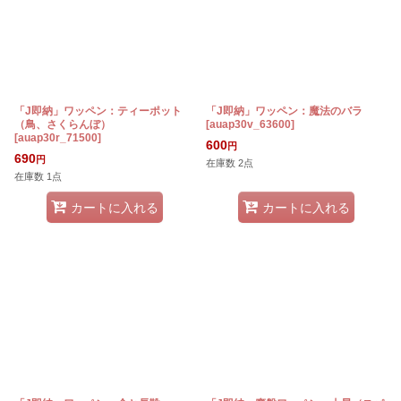
「J即納」ワッペン：ティーポット
「J即納」ワッペン：魔法のバラ
（鳥、さくらんぼ）
[
auap30v_63600
]
[
auap30r_71500
]
600
円
690
円
在庫数 2点
在庫数 1点
カートに入れる
カートに入れる