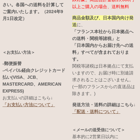
さい。各国への送料を計算して
以上ご購入の場合、送料無料
ご案内いたします。（2024年9
商品金額及び、日本国内向け発
月1日改定）
送
に、
「フランス本社から日本拠点へ
の送料・関税等諸税」と
「日本国内からお届け先への送
料」すべてが含まれておりま
＜お支払い方法＞
す。
-郵便振替
関税等諸税は日本拠点にて支払
-ペイパル経由クレジットカード
いますので、お届け時に別途請
払い(VISA、JCB、
求されることはございません。
MASTERCARD、AMERICAN
(一部のフランスからの直送品は
EXPRESS)
除きます。)
お支払いの詳細はこちら↓
発送方法・送料の詳細はこちら↓
「お支払い方法について」
「配送・送料について」
＜メールの送受信について＞
基本的に2営業日以内に