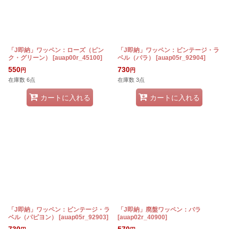
「J即納」ワッペン：ローズ（ピン
「J即納」ワッペン：ビンテージ・ラ
ク・グリーン）
[
auap00r_45100
]
ベル（バラ）
[
auap05r_92904
]
550
730
円
円
在庫数 6点
在庫数 3点
カートに入れる
カートに入れる
「J即納」ワッペン：ビンテージ・ラ
「J即納」廃盤ワッペン：バラ
ベル（パピヨン）
[
auap05r_92903
]
[
auap02r_40900
]