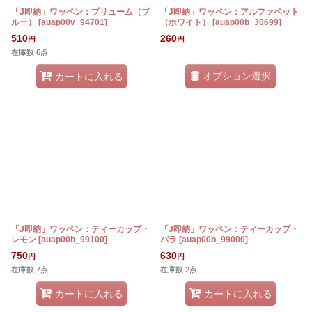
「J即納」ワッペン：プリューム（ブ
「J即納」ワッペン：アルファベット
ルー）
[
auap00v_94701
]
（ホワイト）
[
auap00b_30699
]
510
260
円
円
在庫数 6点
オプション選択
カートに入れる
「J即納」ワッペン：ティーカップ・
「J即納」ワッペン：ティーカップ・
レモン
[
auap00b_99100
]
バラ
[
auap00b_99000
]
750
630
円
円
在庫数 7点
在庫数 2点
カートに入れる
カートに入れる