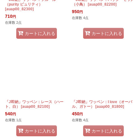
（purity ピュリティ）
（小鳥）
[
auap00_82200
]
[
auap00_82300
]
950
円
710
円
在庫数 4点
在庫数 2点
カートに入れる
カートに入れる
「J即納」ワッペン：レース（ハー
「J即納」ワッペン：I love（オーバ
ト、白）
[
auap00_82100
]
ル、ガトー）
[
auap00_81800
]
540
450
円
円
在庫数 1点
在庫数 4点
カートに入れる
カートに入れる