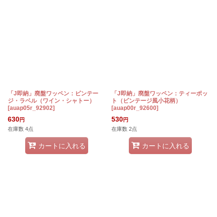
「J即納」廃盤ワッペン：ビンテー
「J即納」廃盤ワッペン：ティーポッ
ジ・ラベル（ワイン・シャトー）
ト（ビンテージ風小花柄）
[
auap05r_92902
]
[
auap00r_92600
]
630
530
円
円
在庫数 4点
在庫数 2点
カートに入れる
カートに入れる