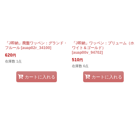
「J即納」廃盤ワッペン：グランド・
「J即納」ワッペン：プリューム（ホ
フルール
[
auap02r_34100
]
ワイト＆ゴールド）
[
auap00v_94702
]
620
円
510
円
在庫数 1点
在庫数 6点
カートに入れる
カートに入れる