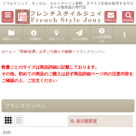
トワルドジュイ、タッセル、カルトナージュ材料、ダマスク生地を販売するサロ
ネーゼ御用達の専門店
メニュー
問合わせ
商品検索
よくある質問Q
商品カテゴリ
ご利用案内
当店について
メルマガ登録
＆A
ホーム
>
「即納/在庫」お手ごろ飾り小物類
>
フランスワッペン
数量ごとのサイズは商品詳細に記載しております。
その他、初めての商品のご購入は必ず商品詳細ページ内の注意内容を
ご確認の上、ご注文ください
フランスワッペン
表示順変更
閉じる
63
件