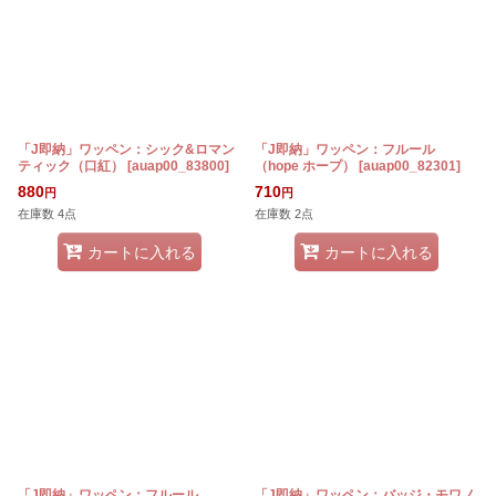
「J即納」ワッペン：シック&ロマン
「J即納」ワッペン：フルール
ティック（口紅）
[
auap00_83800
]
（hope ホープ）
[
auap00_82301
]
880
710
円
円
在庫数 4点
在庫数 2点
カートに入れる
カートに入れる
「J即納」ワッペン：フルール
「J即納」ワッペン：バッジ・モワノ