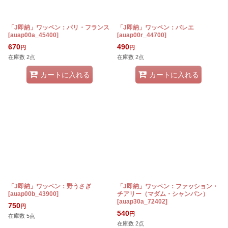
「J即納」ワッペン：パリ・フランス
「J即納」ワッペン：バレエ
[
auap00a_45400
]
[
auap00r_44700
]
670
490
円
円
在庫数 2点
在庫数 2点
カートに入れる
カートに入れる
「J即納」ワッペン：野うさぎ
「J即納」ワッペン：ファッション・
[
auap00b_43900
]
チアリー（マダム・シャンパン）
[
auap30a_72402
]
750
円
540
円
在庫数 5点
在庫数 2点