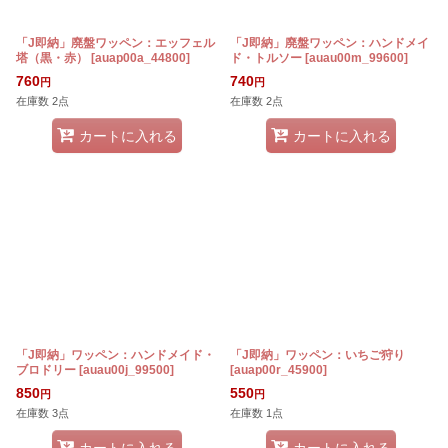
「J即納」廃盤ワッペン：エッフェル
「J即納」廃盤ワッペン：ハンドメイ
塔（黒・赤）
[
auap00a_44800
]
ド・トルソー
[
auau00m_99600
]
760
740
円
円
在庫数 2点
在庫数 2点
カートに入れる
カートに入れる
「J即納」ワッペン：ハンドメイド・
「J即納」ワッペン：いちご狩り
ブロドリー
[
auau00j_99500
]
[
auap00r_45900
]
850
550
円
円
在庫数 3点
在庫数 1点
カートに入れる
カートに入れる