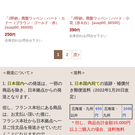
「J即納」廃盤ワッペン：ハート・カ
「J即納」廃盤ワッペン：ハート・小
ドー（ブラウン・ゴールド・赤）
花（赤＆白）
[
auap00_86500
]
[
auap00_86600
]
390
円
250
円
在庫切れ/お問合せ下さい
在庫切れ/お問合せ下さい
1
2
次
»
＜発送について＞
＜送料＞
1.
日本国内
への発送は、
一部の
1.
日本国内宛て
の追跡・補償付
商品を除き、日本拠点からの発
き郵便送料（2022年1月20日改
送となります。
定）
但し、フランス本社にある商品
北海道・九州
650
北海道・
1040
は、お支払い頂いた後に、
以外
円
九州
円
フランス本社から日本拠点へ一
＊但し、商品合計金額15,000円
旦ご注文品を発送させていただ
以上ご購入の場合、送料無料
くことになりますので、