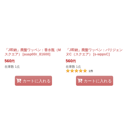
「J即納」廃盤ワッペン：香水瓶（M
「J即納」廃盤ワッペン：パリジェン
スクエア）
[
auap00r_81600
]
ヌC（スクエア）
[
s-wppsC
]
560
560
円
円
在庫数 1点
在庫数 1点
1
件
カートに入れる
カートに入れる