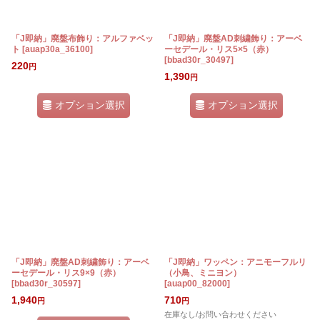
「J即納」廃盤布飾り：アルファベッ
「J即納」廃盤AD刺繍飾り：アーベ
ト
[
auap30a_36100
]
ーセデール・リス5×5（赤）
[
bbad30r_30497
]
220
円
1,390
円
オプション選択
オプション選択
「J即納」廃盤AD刺繍飾り：アーベ
「J即納」ワッペン：アニモーフルリ
ーセデール・リス9×9（赤）
（小鳥、ミニヨン）
[
bbad30r_30597
]
[
auap00_82000
]
1,940
710
円
円
在庫なし/お問い合わせください