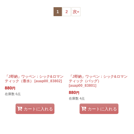
表示数
:
1
2
次
»
在庫あり
並び順
:
絞り込む
「J即納」ワッペン：シック&ロマン
「J即納」ワッペン：シック&ロマン
ティック（香水）
[
auap00_83802
]
ティック（バッグ）
[
auap00_83801
]
880
円
880
円
在庫数 6点
在庫数 4点
カートに入れる
カートに入れる