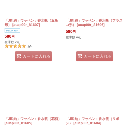
「J即納」ワッペン：香水瓶（五角
「J即納」ワッペン：香水瓶（フラス
形）
[
auap00r_81607
]
コ形）
[
auap00r_81606
]
580
円
580
円
在庫数 4点
在庫数 2点
1
件
カートに入れる
カートに入れる
「J即納」ワッペン：香水瓶（花柄）
「J即納」ワッペン：香水瓶（リボ
[
auap00r_81605
]
ン）
[
auap00r_81604
]