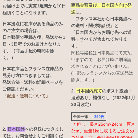
商品金額及び、日本国内向け発
お届けまでに実質1週間から10日
送
に、
程頂くことになります。
「フランス本社から日本拠点へ
日本拠点に在庫がある商品のみ
の送料・関税等諸税」と
のご注文の場合は、
「日本国内からお届け先への送
日本郵便で手続き後、発送から1
料」すべてが含まれておりま
日～3日程でのお届けとなりま
す。
す。（商品手配の時間を除
関税等諸税は日本拠点にて支払
く。）
いますので、お届け時に別途請
求されることはございません。
日本在庫品とフランス在庫品の
(一部のフランスからの直送品は
見分け方につきましては、
除きます。)
発送方法・送料の詳細ページを
ご確認ください↓
2.
日本国内宛て
のポスト投函：
「配送・送料について」
追跡あり、補償なし（2022年1月
20日改定）
全国一律
250円
＊但し、長さ25cm×24cm、厚さ
2.
日本国外
への発送につきまし
3cm、重量1kgに収まるご注文の
ては、お問合せよりご相談くだ
み対象。商品合計金額15,000円