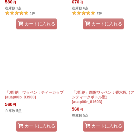
580
670
円
円
在庫数 1点
在庫数 6点
1
件
2
件
カートに入れる
カートに入れる
「J即納」ワッペン：ティーカップ
「J即納」廃盤ワッペン：香水瓶（ア
[
auap00b_83900
]
ンティークボトル型）
[
auap00r_81603
]
560
円
560
円
在庫数 5点
在庫数 5点
カートに入れる
カートに入れる