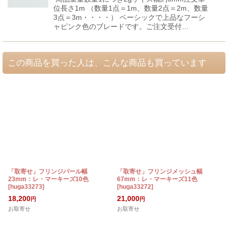
位長さ1m （数量1点＝1m、数量2点＝2m、数量
3点＝3m・・・・） ベーシックで上品なフーシ
ャピンク色のブレードです。ご注文受付…
この商品を買った人は、こんな商品も買っています
「取寄せ」フリンジパール幅
「取寄せ」フリンジメッシュ幅
23mm：レ・マーキーズ10色
67mm：レ・マーキーズ11色
[
huga33273
]
[
huga33272
]
18,200
21,000
円
円
お取寄せ
お取寄せ