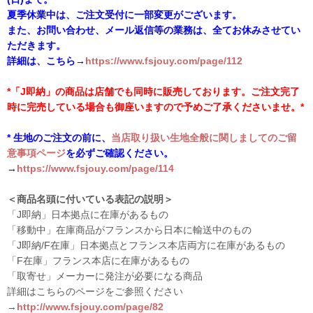
夏季休業中は、ご注文受付に一部変更がございます。
また、お問い合わせ、メール返信等の業務は、全てお休みさせてい
ただきます。
詳細は、こちら→
https://www.fsjouy.com/page/112
*「J即納」の商品は店舗でも同時に販売しております。ご注文完了
時に完売している場合も御座いますので予めご了承くださいませ。*
* 生地のご注文の前に、
当店取り扱い生地全般に関しましてのご留
意事項ページ
を必ずご確認ください。
→
https://www.fsjouy.com/page/114
＜商品名頭に付いている表記の説明＞
「J即納」日本拠点に在庫があるもの
「移動中」在庫商品がフランスから日本に輸送中のもの
「J即納/F在庫」日本拠点とフランス本店両方に在庫があるもの
「F在庫」フランス本店に在庫があるもの
「取寄せ」メーカーに発注が必要になる商品
詳細はこちらのページをご参照ください
→
http://www.fsjouy.com/page/82