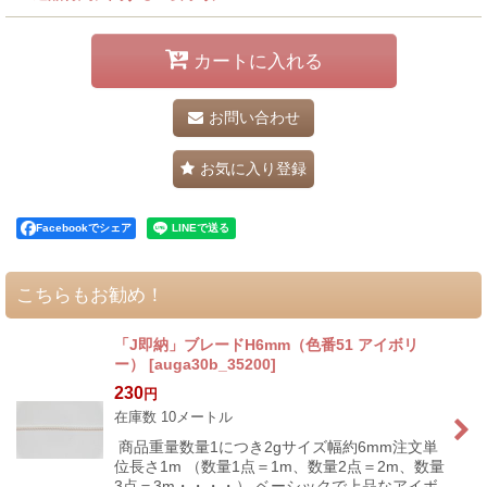
カートに入れる
お問い合わせ
お気に入り登録
Facebookでシェア
こちらもお勧め！
「J即納」ブレードH6mm（色番51 アイボリ
ー）
[
auga30b_35200
]
230
円
在庫数 10メートル
商品重量数量1につき2gサイズ幅約6mm注文単
位長さ1m （数量1点＝1m、数量2点＝2m、数量
3点＝3m・・・・） ベーシックで上品なアイボ