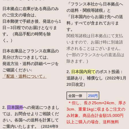
「フランス本社から日本拠点へ
日本拠点に在庫がある商品のみ
の送料・関税等諸税」と
のご注文の場合は、
「日本国内からお届け先への送
日本郵便で手続き後、発送から1
料」すべてが含まれておりま
日～3日程でのお届けとなりま
す。
す。（商品手配の時間を除
関税等諸税は日本拠点にて支払
く。）
いますので、お届け時に別途請
求されることはございません。
日本在庫品とフランス在庫品の
(一部のフランスからの直送品は
見分け方につきましては、
除きます。)
発送方法・送料の詳細ページを
ご確認ください↓
2.
日本国内宛て
のポスト投函：
「配送・送料について」
追跡あり、補償なし（2022年1月
20日改定）
全国一律
250円
＊但し、長さ25cm×24cm、厚さ
2.
日本国外
への発送につきまし
3cm、重量1kgに収まるご注文の
ては、お問合せよりご相談くだ
み対象。商品合計金額15,000円
さい。各国への送料を計算して
以上ご購入の場合、送料無料
ご案内いたします。（2024年9