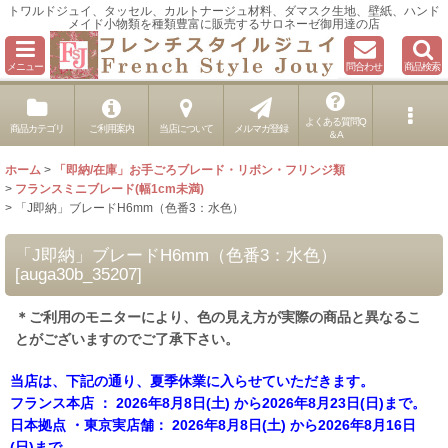
トワルドジュイ、タッセル、カルトナージュ材料、ダマスク生地、壁紙、ハンド
メイド小物類を種類豊富に販売するサロネーゼ御用達の店
メニュー
問合わせ
商品検索
よくある質問Q
商品カテゴリ
ご利用案内
当店について
メルマガ登録
＆A
ホーム
>
「即納/在庫」お手ごろブレード・リボン・フリンジ類
>
フランスミニブレード(幅1cm未満)
>
「J即納」ブレードH6mm（色番3：水色）
「J即納」ブレードH6mm（色番3：水色）
[
auga30b_35207
]
＊ご利用のモニターにより、色の見え方が実際の商品と異なるこ
とがございますのでご了承下さい。
当店は、下記の通り、夏季休業に入らせていただきます。
フランス本店 ： 2026年8月8日(土) から2026年8月23日(日)まで。
日本拠点 ・東京実店舗： 2026年8月8日(土) から2026年8月16日
(日)まで。