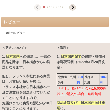
レビュー
0
件のレビュー
＜発送について＞
＜送料＞
1.
日本国内
への発送は、
一部の
1.
日本国内宛て
の追跡・補償付
商品を除き、日本拠点からの発
き郵便送料（2022年1月20日改
送となります。
定）
但し、フランス本社にある商品
北海道・九州
650
北海道・
1040
は、お支払い頂いた後に、
以外
円
九州
円
フランス本社から日本拠点へ一
＊但し、商品合計金額15,000円
旦ご注文品を発送させていただ
以上ご購入の場合、送料無料
くことになりますので、
商品金額及び、日本国内向け発
お届けまでに実質1週間から10日
送
に、
程頂くことになります。