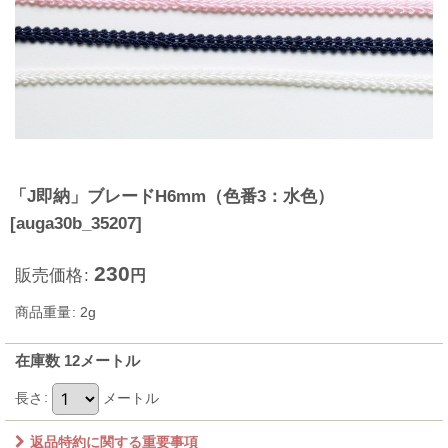
「J即納」ブレードH6mm（色番3：水色）
[
auga30b_35207
]
230
販売価格
:
円
商品重量
:
2g
在庫数 12メートル
長さ
:
メートル
返品特約に関する重要事項