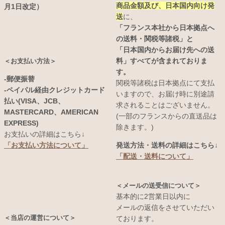
商品金額及び、日本国内向け発
月1日改定）
送
に、
「フランス本社から日本拠点へ
の送料・関税等諸税」と
「日本国内からお届け先への送
料」すべてが含まれておりま
＜お支払い方法＞
す。
-郵便振替
関税等諸税は日本拠点にて支払
-ペイパル経由クレジットカード
いますので、お届け時に別途請
払い(VISA、JCB、
求されることはございません。
MASTERCARD、AMERICAN
(一部のフランスからの直送品は
EXPRESS)
除きます。)
お支払いの詳細はこちら↓
発送方法・送料の詳細はこちら↓
「お支払い方法について」
「配送・送料について」
＜メールの送受信について＞
基本的に2営業日以内に
メールの返信をさせていただい
＜当店の運営について＞
ております。