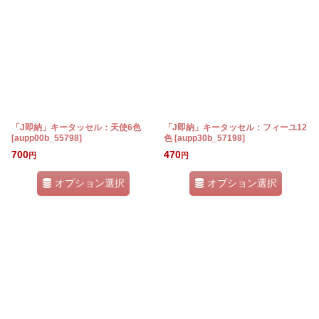
「J即納」キータッセル：天使6色
「J即納」キータッセル：フィーユ12
[
aupp00b_55798
]
色
[
aupp30b_57198
]
700
470
円
円
オプション選択
オプション選択