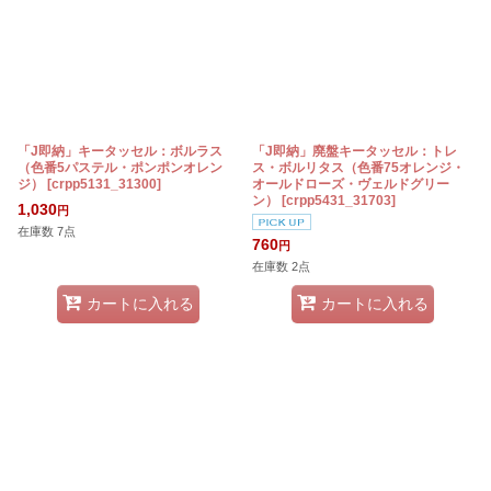
「J即納」キータッセル：ボルラス
「J即納」廃盤キータッセル：トレ
（色番5パステル・ポンポンオレン
ス・ボルリタス（色番75オレンジ・
ジ）
[
crpp5131_31300
]
オールドローズ・ヴェルドグリー
ン）
[
crpp5431_31703
]
1,030
円
在庫数 7点
760
円
在庫数 2点
カートに入れる
カートに入れる