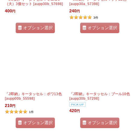
（大）3個セット
[
aupp30b_57698
]
[
aupp30a_57398
]
400
240
円
円
3
件
オプション選択
オプション選択
「J即納」キータッセル：ポワ13色
「J即納」キータッセル：ブール10色
[
aupp00b_55598
]
[
aupp30b_57298
]
210
円
420
円
1
件
オプション選択
オプション選択