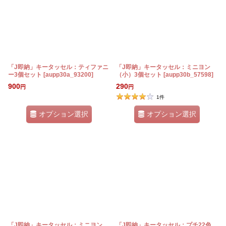
「J即納」キータッセル：ティファニ
「J即納」キータッセル：ミニヨン
ー3個セット
[
aupp30a_93200
]
（小）3個セット
[
aupp30b_57598
]
900
290
円
円
1
件
オプション選択
オプション選択
「J即納」キータッセル：ミニヨン
「J即納」キータッセル：プチ22色