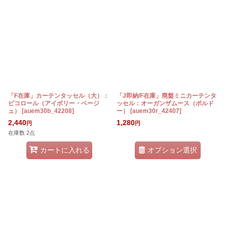
「F在庫」カーテンタッセル（大）：
「J即納/F在庫」廃盤ミニカーテンタ
ビコロール（アイボリー・ベージ
ッセル：オーガンザムース（ボルド
ュ）
[
auem30b_42208
]
ー）
[
auem30r_42407
]
2,440
1,280
円
円
在庫数 2点
オプション選択
カートに入れる