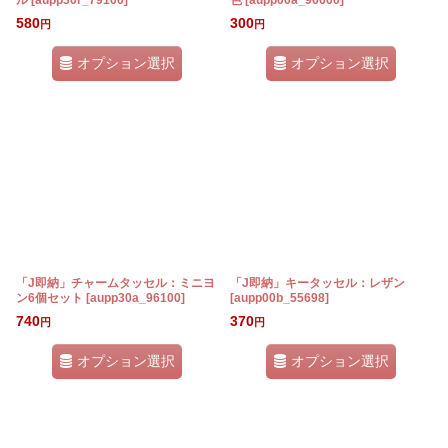
ル
[
aupp30r_79100
]
色
[
aupp00a_96600
]
580
300
円
円
オプション選択
オプション選択
「J即納」チャームタッセル：ミニヨ
「J即納」キータッセル：レザン
ン6個セット
[
aupp30a_96100
]
[
aupp00b_55698
]
740
370
円
円
オプション選択
オプション選択