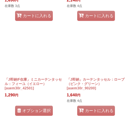
円
円
在庫数 3点
在庫数 4点
カートに入れる
カートに入れる
「J即納/F在庫」ミニカーテンタッセ
「J即納」カーテンタッセル：ロープ
ル：フィーユ（イエロー）
（ピンク・グリーン）
[
auem30r_42501
]
[
auem30r_90200
]
1,290
1,640
円
円
在庫数 4点
オプション選択
カートに入れる