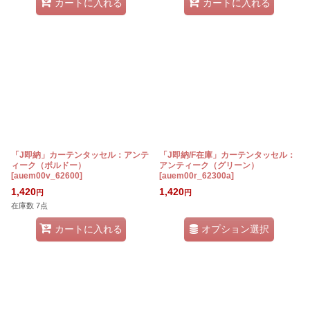
カートに入れる
カートに入れる
「J即納」カーテンタッセル：アンテ
「J即納/F在庫」カーテンタッセル：
ィーク（ボルドー）
アンティーク（グリーン）
[
auem00v_62600
]
[
auem00r_62300a
]
1,420
1,420
円
円
在庫数 7点
オプション選択
カートに入れる