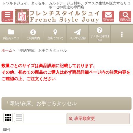
トワルドジュイ、タッセル、カルトナージュ材料、ダマスク生地を販売するサロ
ネーゼ御用達の専門店
メニュー
問合わせ
商品検索
よくある質問Q
商品カテゴリ
ご利用案内
当店について
メルマガ登録
＆A
ホーム
>
「即納/在庫」お手ごろタッセル
数量ごとのサイズは商品詳細に記載しております。
その他、初めての商品のご購入は必ず商品詳細ページ内の注意内容を
ご確認の上、ご注文ください
「即納/在庫」お手ごろタッセル
表示順変更
閉じる
88
件