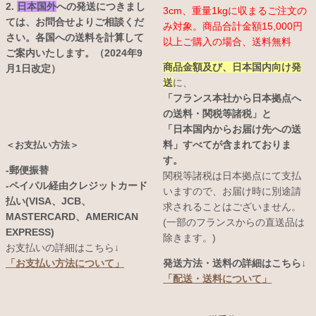
2.
日本国外
への発送につきまし
3cm、重量1kgに収まるご注文の
ては、お問合せよりご相談くだ
み対象。商品合計金額15,000円
さい。各国への送料を計算して
以上ご購入の場合、送料無料
ご案内いたします。（2024年9
商品金額及び、日本国内向け発
月1日改定）
送
に、
「フランス本社から日本拠点へ
の送料・関税等諸税」と
「日本国内からお届け先への送
料」すべてが含まれておりま
＜お支払い方法＞
す。
-郵便振替
関税等諸税は日本拠点にて支払
-ペイパル経由クレジットカード
いますので、お届け時に別途請
払い(VISA、JCB、
求されることはございません。
MASTERCARD、AMERICAN
(一部のフランスからの直送品は
EXPRESS)
除きます。)
お支払いの詳細はこちら↓
発送方法・送料の詳細はこちら↓
「お支払い方法について」
「配送・送料について」