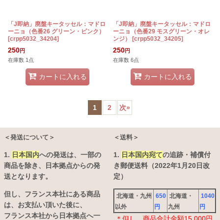
「J即納」廃盤キータッセル：マドロ
「J即納」廃盤キータッセル：マドロ
ーニョ（色番26 グリーン・ピンク）
ーニョ（色番29 モスグリーン・オレ
[
crpp5032_34204
]
ンジ）
[
crpp5032_34205
]
250
250
円
円
在庫数 1点
在庫数 6点
カートに入れる
カートに入れる
1
2
次
»
＜発送について＞
＜送料＞
1.
日本国内
への発送は、
一部の
1.
日本国内宛て
の追跡・補償付
商品を除き、日本拠点からの発
き郵便送料（2022年1月20日改
送となります。
定）
但し、フランス本社にある商品
北海道・九州
650
北海道・
1040
は、お支払い頂いた後に、
以外
円
九州
円
フランス本社から日本拠点へ一
＊但し、商品合計金額15,000円