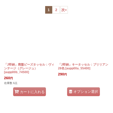
サブカテゴリ
:
1
2
次
»
表示数
:
在庫あり
並び順
:
絞り込む
「J即納」廃盤ビーズタッセル：ヴィ
「J即納」キータッセル：ブリリアン
ンテージ（グレージュ）
28色
[
aupp00a_55400
]
[
aupp00b_74500
]
290
円
260
円
在庫数 6点
オプション選択
カートに入れる