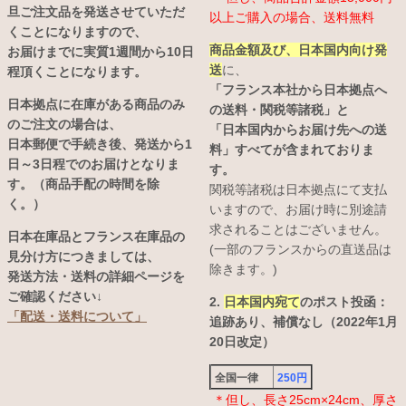
旦ご注文品を発送させていただ
以上ご購入の場合、送料無料
くことになりますので、
商品金額及び、日本国内向け発
お届けまでに実質1週間から10日
送
に、
程頂くことになります。
「フランス本社から日本拠点へ
日本拠点に在庫がある商品のみ
の送料・関税等諸税」と
のご注文の場合は、
「日本国内からお届け先への送
日本郵便で手続き後、発送から1
料」すべてが含まれておりま
日～3日程でのお届けとなりま
す。
す。（商品手配の時間を除
関税等諸税は日本拠点にて支払
く。）
いますので、お届け時に別途請
求されることはございません。
日本在庫品とフランス在庫品の
(一部のフランスからの直送品は
見分け方につきましては、
除きます。)
発送方法・送料の詳細ページを
ご確認ください↓
2.
日本国内宛て
のポスト投函：
「配送・送料について」
追跡あり、補償なし（2022年1月
20日改定）
全国一律
250円
＊但し、長さ25cm×24cm、厚さ