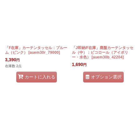
「F在庫」カーテンタッセル：プルー
「J即納/F在庫」廃盤カーテンタッセ
ム（ピンク）
[
auem30r_79000
]
ル（中）：ビコロール（アイボリ
ー・水色）
[
auem30b_42204
]
3,390
円
1,690
円
在庫数 2点
オプション選択
カートに入れる