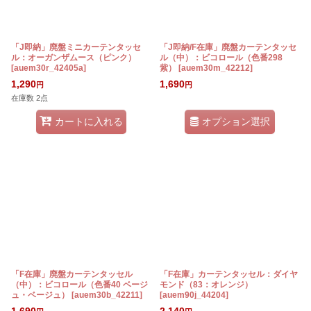
「J即納」廃盤ミニカーテンタッセ
「J即納/F在庫」廃盤カーテンタッセ
ル：オーガンザムース（ピンク）
ル（中）：ビコロール（色番298
[
auem30r_42405a
]
紫）
[
auem30m_42212
]
1,290
1,690
円
円
在庫数 2点
オプション選択
カートに入れる
「F在庫」廃盤カーテンタッセル
「F在庫」カーテンタッセル：ダイヤ
（中）：ビコロール（色番40 ベージ
モンド（83：オレンジ）
ュ・ベージュ）
[
auem30b_42211
]
[
auem90j_44204
]
1,690
2,140