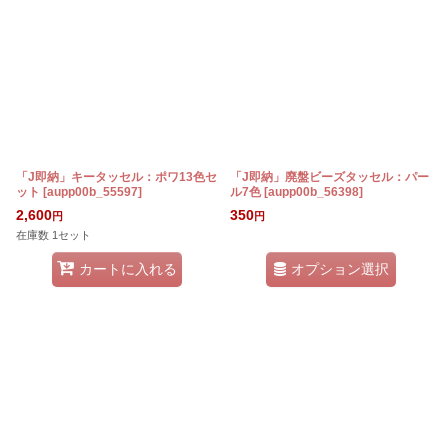
「J即納」キータッセル：ポワ13色セ
「J即納」廃盤ビーズタッセル：パー
ット
[
aupp00b_55597
]
ル7色
[
aupp00b_56398
]
2,600
350
円
円
在庫数 1セット
オプション選択
カートに入れる