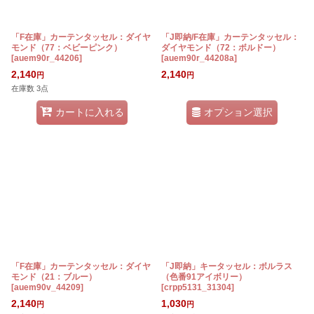
「F在庫」カーテンタッセル：ダイヤ
「J即納/F在庫」カーテンタッセル：
モンド（77：ベビーピンク）
ダイヤモンド（72：ボルドー）
[
auem90r_44206
]
[
auem90r_44208a
]
2,140
2,140
円
円
在庫数 3点
オプション選択
カートに入れる
「F在庫」カーテンタッセル：ダイヤ
「J即納」キータッセル：ボルラス
モンド（21：ブルー）
（色番91アイボリー）
[
auem90v_44209
]
[
crpp5131_31304
]
2,140
1,030
円
円